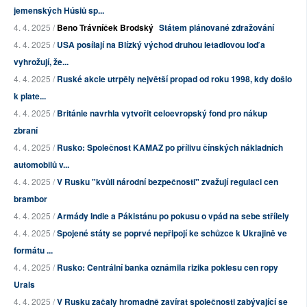
jemenských Húsiů sp...
4. 4. 2025 /
Beno Trávníček Brodský
Státem plánované zdražování
4. 4. 2025 /
USA posílají na Blízký východ druhou letadlovou loď a
vyhrožují, že...
4. 4. 2025 /
Ruské akcie utrpěly největší propad od roku 1998, kdy došlo
k plate...
4. 4. 2025 /
Británie navrhla vytvořit celoevropský fond pro nákup
zbraní
4. 4. 2025 /
Rusko: Společnost KAMAZ po přílivu čínských nákladních
automobilů v...
4. 4. 2025 /
V Rusku "kvůli národní bezpečnosti" zvažují regulaci cen
brambor
4. 4. 2025 /
Armády Indie a Pákistánu po pokusu o vpád na sebe střílely
4. 4. 2025 /
Spojené státy se poprvé nepřipojí ke schůzce k Ukrajině ve
formátu ...
4. 4. 2025 /
Rusko: Centrální banka oznámila rizika poklesu cen ropy
Urals
4. 4. 2025 /
V Rusku začaly hromadně zavírat společnosti zabývající se