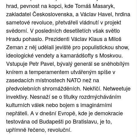
hrad, pevnost na kopci, kde Tomáš Masaryk,
zakladatel Československa, a Václav Havel, hrdina
sametové revoluce, přetvářeli vládnutí v projekt
svědomí. V posledních desetiletích však světlo
Hradu pohaslo. Prezidenti Václav Klaus a Miloš
Zeman z něj udělali jeviště pro populistickou show,
ideologické vendety a kamarádšofty s Moskvou.
Vstupuje Petr Pavel, bývalý generál se sněhobílým
knírem a temperamentem utvářeným spíše v
zasedacích místnostech NATO než na
předvolebních shromážděních. Nekřičí. Netweetuje
invektivy. Nesnaží se o titulky rozdmýcháváním
kulturních válek nebo bojem s imaginárními
nepřáteli. A v dnešní Evropě, kde je demokracie
testována od Budapešti po Bratislavu, je to,
upřímně řečeno, revoluční.