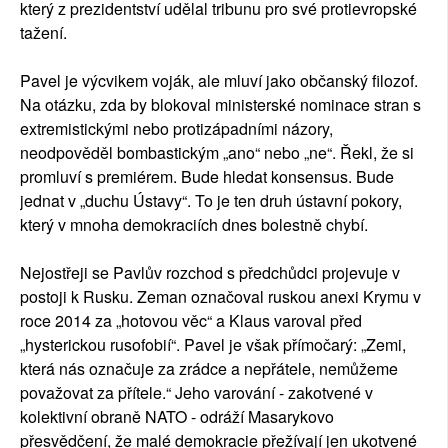
který z prezidentství udělal tribunu pro své protievropské
tažení.
Pavel je výcvikem voják, ale mluví jako občanský filozof.
Na otázku, zda by blokoval ministerské nominace stran s
extremistickými nebo protizápadními názory,
neodpověděl bombastickým „ano“ nebo „ne“. Řekl, že si
promluví s premiérem. Bude hledat konsensus. Bude
jednat v „duchu Ústavy“. To je ten druh ústavní pokory,
který v mnoha demokraciích dnes bolestně chybí.
Nejostřeji se Pavlův rozchod s předchůdci projevuje v
postoji k Rusku. Zeman označoval ruskou anexi Krymu v
roce 2014 za „hotovou věc“ a Klaus varoval před
„hysterickou rusofobií“. Pavel je však přímočarý: „Zemi,
která nás označuje za zrádce a nepřátele, nemůžeme
považovat za přítele.“ Jeho varování - zakotvené v
kolektivní obraně NATO - odráží Masarykovo
přesvědčení, že malé demokracie přežívají jen ukotvené