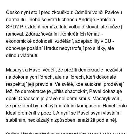
Česko nyní stojí před zkouškou: Odmění voliči Pavlovu
normalitu - nebo se vrátí k chaosu Andreje Babiše a
SPD? Prezident nemůže tuto volbu diktovat, ale může ji
rámovat. Zdůrazňováním „konkrétních témat“ -
ekonomické odolnosti, vzdělání, adaptability v EU -
obnovuje poslání Hradu: nebýt trofejí pro siláky, ale
dílnou vládnutí.
Masaryk a Havel věděli, že přežití demokracie nezávisí
na dokonalých lídrech, ale na lídrech, kteří dokonale
respektují její pravidla. Ve světě, kde autokrati prodávají
lež, že demokracie je „příliš chaotická“, Pavel dokazuje
opak: Chaosem je právě neliberalismus. Masaryk věřil,
že prezident by měl být morálním kompasem. Havel tento
ideál proměnil v poezii. A nyní se Pavel svým vlastním
stabilním, neokázalým způsobem snaží žít podle něj.