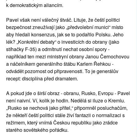
k demokratickým aliancím.
Pavel však není válečný štváč. Lituje, že čeští politici
bezpečnost zneužívají jako „předvolební munici“ místo
aby hledali konsenzus, jak se to podařilo Polsku. Jeho
lék? „Konkrétní debaty“ o investicích do obrany (jako
stíhačky F-35) a odmítnutí nechat osobní spory -
například ten mezi ministryní obrany Janou Černochovou
a náčelníkem generálního štábu Karlem Řehkou -
odvádět pozornost od připravenosti. To je generálův
recept: disciplína před dramatem.
A pokud jde o širší obraz - obranu, Rusko, Evropu - Pavel
není naivní. Ví, kolik je hodin. Nedělá si iluze o Kremlu.
„Rusko se nechová jako přítel,“ připomněl posluchačům,
že někteří čeští politici stále živí fantazii o normalizaci s
režimem, který vnímá Českou republiku jako zrádce
starého sovětského pořádku.