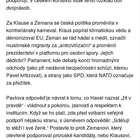
podporují. V českém kontextu však tento rozklad bolí
dvojnásob.
Za Klause a Zemana se česká politika proměnila v
kontrariánský karneval. Klaus popíral klimatickou vědu a
démonizoval EU; Zeman se rád hádal s médii, označil
muslimské migranty za „anticivilizační“ a proměnil
prezidentství v platformu pro osobní spory. Jejich
dědictví? Parlament, kde debaty končí hromadnými
odchody (jako při nedávné bezpečnostní schůzi, kterou
Pavel kritizoval), a strany jako SPD, která NATO označuje
za přežitek.
Pavlova odpověď je návrat k tomu, co Havel nazval „žít v
pravdě“ - vládnout s pokorou, jasností a respektem k
institucím. Když se ho ptali, zda před volbami veřejně
podpoří nějakou stranu, s úsměvem odpověděl: „Sděluji
to stěží i své ženě.“ Postavte to proti Zemanovi, který
otevřeně podporoval proruské kandidáty, nebo Klausovi,