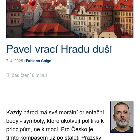
SOCIÁLNÍ SÍTĚ
RUBRIKY
PLNÁ VERZE STRÁNEK
Pavel vrací Hradu duši
7. 4. 2025 /
Fabiano Golgo
čas čtení 8 minut
Každý národ má své morální orientační
body - symboly, které ukotvují politiku k
principům, ne k moci. Pro Česko je
tímto kompasem už po staletí Pražský