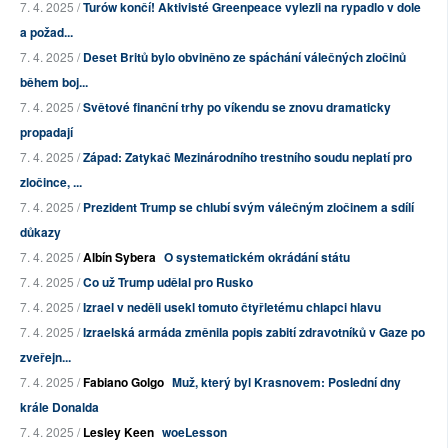
7. 4. 2025 /
Turów končí! Aktivisté Greenpeace vylezli na rypadlo v dole
a požad...
7. 4. 2025 /
Deset Britů bylo obviněno ze spáchání válečných zločinů
během boj...
7. 4. 2025 /
Světové finanční trhy po víkendu se znovu dramaticky
propadají
7. 4. 2025 /
Západ: Zatykač Mezinárodního trestního soudu neplatí pro
zločince, ...
7. 4. 2025 /
Prezident Trump se chlubí svým válečným zločinem a sdílí
důkazy
7. 4. 2025 /
Albín Sybera
O systematickém okrádání státu
7. 4. 2025 /
Co už Trump udělal pro Rusko
7. 4. 2025 /
Izrael v neděli usekl tomuto čtyřletému chlapci hlavu
7. 4. 2025 /
Izraelská armáda změnila popis zabití zdravotníků v Gaze po
zveřejn...
7. 4. 2025 /
Fabiano Golgo
Muž, který byl Krasnovem: Poslední dny
krále Donalda
7. 4. 2025 /
Lesley Keen
woeLesson