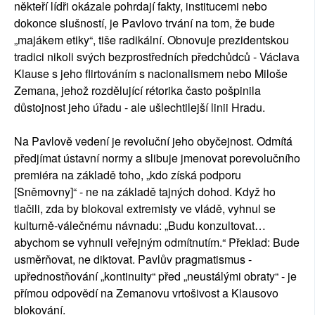
někteří lídři okázale pohrdají fakty, institucemi nebo
dokonce slušností, je Pavlovo trvání na tom, že bude
„majákem etiky“, tiše radikální. Obnovuje prezidentskou
tradici nikoli svých bezprostředních předchůdců - Václava
Klause s jeho flirtováním s nacionalismem nebo Miloše
Zemana, jehož rozdělující rétorika často pošpinila
důstojnost jeho úřadu - ale ušlechtilejší linii Hradu.
Na Pavlově vedení je revoluční jeho obyčejnost. Odmítá
předjímat ústavní normy a slibuje jmenovat porevolučního
premiéra na základě toho, „kdo získá podporu
[Sněmovny]“ - ne na základě tajných dohod. Když ho
tlačili, zda by blokoval extremisty ve vládě, vyhnul se
kulturně-válečnému návnadu: „Budu konzultovat…
abychom se vyhnuli veřejným odmítnutím.“ Překlad: Bude
usměrňovat, ne diktovat. Pavlův pragmatismus -
upřednostňování „kontinuity“ před „neustálými obraty“ - je
přímou odpovědí na Zemanovu vrtošivost a Klausovo
blokování.