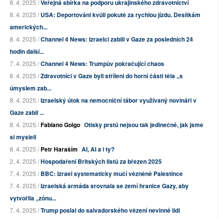
8. 4. 2025 /
Veřejná sbírka na podporu ukrajinského zdravotnictví
8. 4. 2025 /
USA: Deportováni kvůli pokutě za rychlou jízdu. Desítkám
amerických...
8. 4. 2025 /
Channel 4 News: Izraelci zabili v Gaze za posledních 24
hodin další...
7. 4. 2025 /
Channel 4 News: Trumpův pokračující chaos
8. 4. 2025 /
Zdravotníci v Gaze byli stříleni do horní části těla „s
úmyslem zab...
8. 4. 2025 /
Izraelský útok na nemocniční tábor využívaný novináři v
Gaze zabil ...
8. 4. 2025 /
Fabiano Golgo
Otisky prstů nejsou tak jedinečné, jak jsme
si mysleli
8. 4. 2025 /
Petr Haraším
AI, AI a i ty?
2. 4. 2025 /
Hospodaření Britských listů za březen 2025
7. 4. 2025 /
BBC: Izrael systematicky mučí vězněné Palestince
7. 4. 2025 /
Izraelská armáda srovnala se zemí hranice Gazy, aby
vytvořila „zónu...
7. 4. 2025 /
Trump poslal do salvadorského vězení nevinné lidi