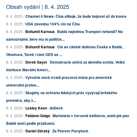
Obsah vydání | 8. 4. 2025
8. 4. 2025 /
Channel 4 News: Čína slibuje, že bude bojovat až do konce
8. 4. 2025 /
USA zavedou 104% clo na Čínu
8. 4. 2025 /
Bohumil Kartous
Babiš najednou Trumpovi nefandí? No
samozřejmě, bere mu to politick...
8. 4. 2025 /
Bohumil Kartous
Cla se citelně dotknou Česka a Babiš,
Okamura, Turek i část ODS se ...
8. 4. 2025 /
Derek Sayer
Demokracie umírá za denního světla. Velké
instituce liberální Ameri...
8. 4. 2025 /
Vytvořte nová trvalá pracovní místa pro americké
univerzitní profes...
8. 4. 2025 /
Skupiny na ochranu lidských práv vyzývají britského
premiéra, aby z...
8. 4. 2025 /
Lesley Keen
doDeck
8. 4. 2025 /
Fabiano Golgo
Marioneta v červené kšiltovce, aneb jak pan
Babiš tančí podle průzkumů
8. 4. 2025 /
Daniel Stirský
Za Petrem Partykem