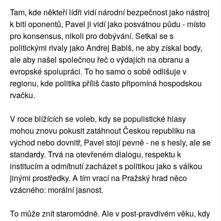
Tam, kde někteří lídři vidí národní bezpečnost jako nástroj
k bití oponentů, Pavel ji vidí jako posvátnou půdu - místo
pro konsensus, nikoli pro dobývání. Setkal se s
politickými rivaly jako Andrej Babiš, ne aby získal body,
ale aby našel společnou řeč o výdajích na obranu a
evropské spolupráci. To ho samo o sobě odlišuje v
regionu, kde politika příliš často připomíná hospodskou
rvačku.
V roce blížících se voleb, kdy se populistické hlasy
mohou znovu pokusit zatáhnout Českou republiku na
východ nebo dovnitř, Pavel stojí pevně - ne s hesly, ale se
standardy. Trvá na otevřeném dialogu, respektu k
institucím a odmítnutí zacházet s politikou jako s válkou
jinými prostředky. A tím vrací na Pražský hrad něco
vzácného: morální jasnost.
To může znít staromódně. Ale v post-pravdivém věku, kdy