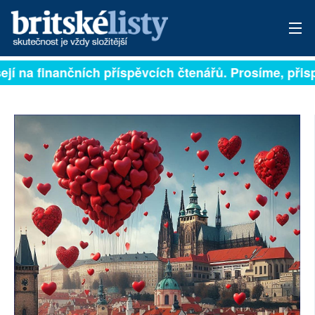
jí na finančních příspěvcích čtenářů. Prosíme, přispěj
PŘIHLÁSIT
AKTUÁLNÍ VYDÁNÍ
ARCHIV
ROZHOVORY
TÉMATA
NEJČTENĚJŠÍ ZA 7 DNÍ
AUTOŘI
PŘÍSPĚVKY NA PROVOZ