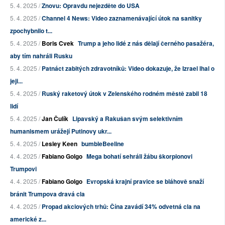
5. 4. 2025 /
Znovu: Opravdu nejezděte do USA
5. 4. 2025 /
Channel 4 News: Video zaznamenávající útok na sanitky
zpochybnilo t...
5. 4. 2025 /
Boris Cvek
Trump a jeho lidé z nás dělají černého pasažéra,
aby tím nahráli Rusku
5. 4. 2025 /
Patnáct zabitých zdravotníků: Video dokazuje, že Izrael lhal o
jeji...
5. 4. 2025 /
Ruský raketový útok v Zelenského rodném městě zabil 18
lidí
5. 4. 2025 /
Jan Čulík
Lipavský a Rakušan svým selektivním
humanismem urážejí Putinovy ukr...
5. 4. 2025 /
Lesley Keen
bumbleBeeline
4. 4. 2025 /
Fabiano Golgo
Mega bohatí sehráli žábu škorpionovi
Trumpovi
4. 4. 2025 /
Fabiano Golgo
Evropská krajní pravice se bláhově snaží
bránit Trumpova dravá cla
4. 4. 2025 /
Propad akciových trhů: Čína zavádí 34% odvetná cla na
americké z...