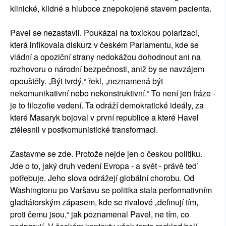
klinické, klidné a hluboce znepokojené stavem pacienta.
Pavel se nezastavil. Poukázal na toxickou polarizaci,
která infikovala diskurz v českém Parlamentu, kde se
vládní a opoziční strany nedokážou dohodnout ani na
rozhovoru o národní bezpečnosti, aniž by se navzájem
opouštěly. „Být tvrdý,“ řekl, „neznamená být
nekomunikativní nebo nekonstruktivní.“ To není jen fráze -
je to filozofie vedení. Ta odráží demokratické ideály, za
které Masaryk bojoval v první republice a které Havel
ztělesnil v postkomunistické transformaci.
Zastavme se zde. Protože nejde jen o českou politiku.
Jde o to, jaký druh vedení Evropa - a svět - právě teď
potřebuje. Jeho slova odrážejí globální chorobu. Od
Washingtonu po Varšavu se politika stala performativním
gladiátorským zápasem, kde se rivalové „definují tím,
proti čemu jsou,“ jak poznamenal Pavel, ne tím, co