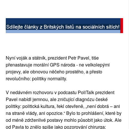
Nyní voják a státník, prezident Petr Pavel, tiše
přenastavuje morální GPS národa - ne velkolepými
projevy, ale obnovou něčeho prostého, a přesto
revolučního: politiky normality.
V nedávném rozhovoru v podcastu PoliTalk prezident
Pavel nabídl jemnou, ale zničující diagnózu české
politiky: politická kultura, řekl otevřeně, „není dobrá – ani
na straně vlády, ani opozice.“ Bylo to prohlášení, které by
od méně zdrženlivé postavy mohlo působit jako útok. Ale
od Pavla to znělo spíše jako pozorování chirurga: