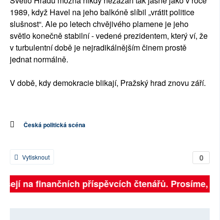
Světlo Hradu možná nikdy nezazáří tak jasně jako v roce
1989, když Havel na jeho balkóně slíbil „vrátit politice
slušnost“. Ale po letech chvějivého plamene je jeho
světlo konečně stabilní - vedené prezidentem, který ví, že
v turbulentní době je nejradikálnějším činem prostě
jednat normálně.
V době, kdy demokracie blikají, Pražský hrad znovu září.
Česká politická scéna
0
Vytisknout
isejí na finančních příspěvcích čtenářů. Prosíme, přis