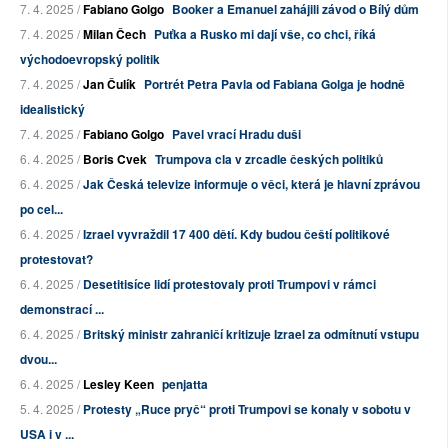
7. 4. 2025 /
Fabiano Golgo
Booker a Emanuel zahájili závod o Bílý dům
7. 4. 2025 /
Milan Čech
Puťka a Rusko mi dají vše, co chci, říká
východoevropský politik
7. 4. 2025 /
Jan Čulík
Portrét Petra Pavla od Fabiana Golga je hodně
idealistický
7. 4. 2025 /
Fabiano Golgo
Pavel vrací Hradu duši
6. 4. 2025 /
Boris Cvek
Trumpova cla v zrcadle českých politiků
6. 4. 2025 /
Jak Česká televize informuje o věci, která je hlavní zprávou
po cel...
6. 4. 2025 /
Izrael vyvraždil 17 400 dětí. Kdy budou čeští politikové
protestovat?
6. 4. 2025 /
Desetitisíce lidí protestovaly proti Trumpovi v rámci
demonstrací ...
6. 4. 2025 /
Britský ministr zahraničí kritizuje Izrael za odmítnutí vstupu
dvou...
6. 4. 2025 /
Lesley Keen
penjatta
5. 4. 2025 /
Protesty „Ruce pryč“ proti Trumpovi se konaly v sobotu v
USA i v ...