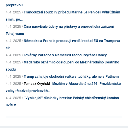
přepravou...
4. 4. 2025 /
Francouzští soudci v případu Marine Le Pen čelí výhrůžkám
smrtí, po...
4. 4. 2025 /
Čína nacvičuje údery na přístavy a energetická zařízení
Tchaj-wanu
4. 4. 2025 /
Německo a Francie prosazují tvrdší reakci EU na Trumpova
cla
4. 4. 2025 /
Továrny Porsche v Německu začnou vyrábět tanky
4. 4. 2025 /
Maďarsko oznámilo odstoupení od Mezinárodního trestního
soudu
4. 4. 2025 /
Trump zahajuje obchodní válku s tučňáky, ale ne s Putinem
4. 4. 2025 /
Tomasz Oryński
Mezitím v Absurdistánu 246: Prezidentské
volby: festival pravicovéh...
4. 4. 2025 /
"Vynikající" důsledky brexitu: Polský chladírenský kamion
uvízl v ...