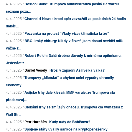
4. 4. 2025 /
Boston Globe: Trumpova administrativa posílá Harvardu
seznam poža...
4. 4. 2025 /
Channel 4 News: Izrael opět zavraždil za posledních 24 hodin
dalšíc...
4. 4. 2025 /
Pozvánka na protest “Vlády vize: klimatická krize”
4. 4. 2025 /
BBC: Irský chirurg: Nikdy v životě jsem dosud neviděl tolik
vážně z...
4. 4. 2025 /
Robert Reich: Další drobné důvody k mírnému optimismu.
Jedenáct z ...
4. 4. 2025 /
Daniel Veselý
Hrozí v západní Asii velká válka?
4. 4. 2025 /
Trumpovy „idiotské“ a chybné celní výpočty ohromily
ekonomy
4. 4. 2025 /
Asijské trhy dále klesají, MMF varuje, že Trumpova cla
představuj...
4. 4. 2025 /
Globální trhy se zmítají v chaosu. Trumpova cla vymazala z
Wall Str...
4. 4. 2025 /
Petr Haraším
Kudy tudy do Babišova?
4. 4. 2025 /
Spojené státy uvalily sankce na kryptopeněženky