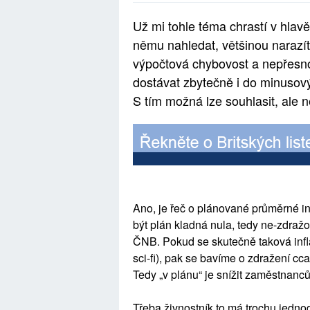
Už mi tohle téma chrastí v hlav
němu nahledat, většinou narazíte
výpočtová chybovost a nepřesno
dostávat zbytečně i do minusov
S tím možná lze souhlasit, ale n
Ano, je řeč o plánované průměrné in
být plán kladná nula, tedy ne-zdražo
ČNB. Pokud se skutečně taková inflac
sci-fi), pak se bavíme o zdražení cc
Tedy „v plánu“ je snížit zaměstnanců
Třeba živnostník to má trochu jedno