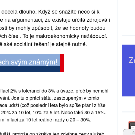
ě docela dlouho. Když se snažíte něco si k
 na argumentaci, že existuje určitá zdrojová i
sti by mohly způsobit, že se hodnoty budou
ých čísel. To je makroekonomicky nežádoucí.
ějaké sociální řešení je stejně nutné.
flaci 2% s tolerancí do 3% a úvaze, proč by nemohl
vání. Jde tu o práci státu, zastoupeným v tomto
e udrží (což poslední léta bylo spíše přání z říše
a 20% za 10 let, 10% za 5 let. Nebo také 30 a 15%.
m inflací za 10 let reálné mzdy o 20 – 30%.
dušší, protože on zkrátka jen zdvihne ceny služeb.