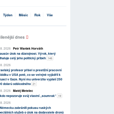
Týden
Měsíc
Rok
Vše
ílenější dnes
 8. 2026
Petr Waniek Horváth
ausův útok na důstojnost. Výrok, který
haluje celý jeho politický příběh
146
 8. 2026
raelský profesor přišel o prestižní pracovní
bídku v USA poté, co se veřejně vyjádřil k
tuaci v Gaze. Nyní mu univerzita vyplatí 250
00 dolarů odškodného
21
 8. 2026
Matěj Metelec
kdo nepozoruje svůj vlastní „soumrak“
19
 8. 2026
 Německu zabránili pokusu ruských
eciálních služeb o útok na dodavatele dronů