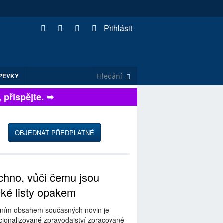
Přihlásit
PĚVKY
řispějte. ➥
OBJEDNAT PŘEDPLATNÉ
hno, vůči čemu jsou
ské listy opakem
ním obsahem současných novin je
ionalizované zpravodajství zpracované