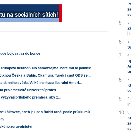
P
za
s
5.
Zá
4
3.
S
bude bojovat až do konce
4.
Op
Am
Trumpovi nefandí? No samozřejmě, bere mu to politick...
i
dotknou Česka a Babiš, Okamura, Turek i část ODS se ...
7.
denního světla. Velké instituce liberální Ameri...
Kl
a pro americké univerzitní profes...
od
vyzývají britského premiéra, aby z...
4.
In
né kšiltovce, aneb jak pan Babiš tančí podle průzkumů
3.
Kl
em
za
ského zdravotnictví
s