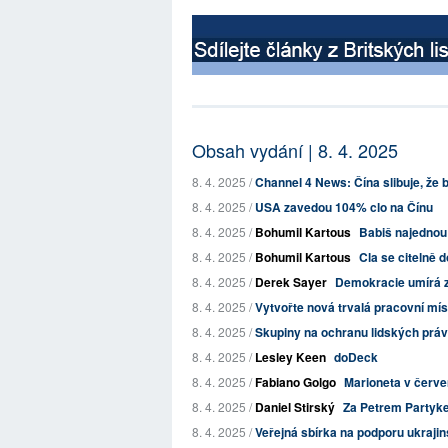
Obsah vydání | 8. 4. 2025
8. 4. 2025 /
Channel 4 News: Čína slibuje, že 
8. 4. 2025 /
USA zavedou 104% clo na Čínu
8. 4. 2025 /
Bohumil Kartous
Babiš najednou 
8. 4. 2025 /
Bohumil Kartous
Cla se citelně 
8. 4. 2025 /
Derek Sayer
Demokracie umírá za 
8. 4. 2025 /
Vytvořte nová trvalá pracovní míst
8. 4. 2025 /
Skupiny na ochranu lidských práv 
8. 4. 2025 /
Lesley Keen
doDeck
8. 4. 2025 /
Fabiano Golgo
Marioneta v červe
8. 4. 2025 /
Daniel Stirský
Za Petrem Partyk
8. 4. 2025 /
Veřejná sbírka na podporu ukrajin