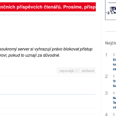
nčních příspěvcích čtenářů. Prosíme, přispějte. ➥
Nejčt
soukromý server si vyhrazují právo blokovat přístup
rovi, pokud to uznají za důvodné.
3.
Dů
tu
za
nejnovější
oblíbené
2.
Tr
S
4.
No
Te
vá
2.