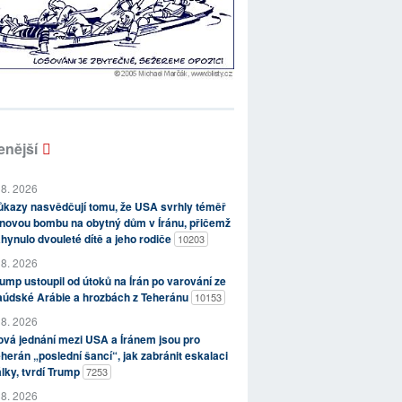
enější
 8. 2026
kazy nasvědčují tomu, že USA svrhly téměř
novou bombu na obytný dům v Íránu, přičemž
hynulo dvouleté dítě a jeho rodiče
10203
 8. 2026
ump ustoupil od útoků na Írán po varování ze
aúdské Arábie a hrozbách z Teheránu
10153
 8. 2026
vá jednání mezi USA a Íránem jsou pro
herán „poslední šancí“, jak zabránit eskalaci
lky, tvrdí Trump
7253
 8. 2026