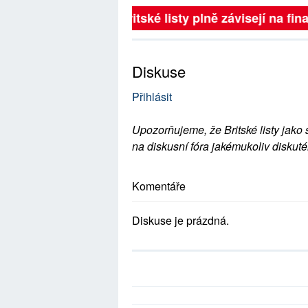
Britské listy plně závisejí na fina
Diskuse
Přihlásit
Upozorňujeme, že Britské listy jako 
na diskusní fóra jakémukoliv diskuté
Komentáře
Diskuse je prázdná.