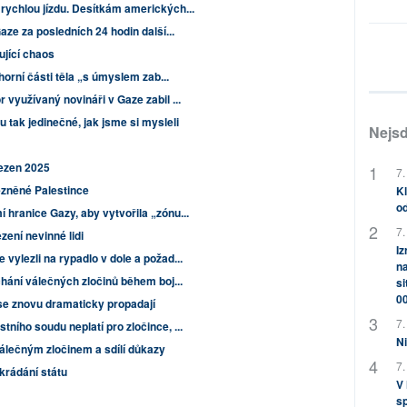
rychlou jízdu. Desítkám amerických...
aze za posledních 24 hodin další...
jící chaos
 horní části těla „s úmyslem zab...
 využívaný novináři v Gaze zabil ...
u tak jedinečné, jak jsme si mysleli
Nejsd
řezen 2025
7.
ězněné Palestince
Kl
od
 hranice Gazy, aby vytvořila „zónu...
7.
ení nevinné lidi
Iz
vylezli na rypadlo v dole a požad...
na
hání válečných zločinů během boj...
si
0
 se znovu dramaticky propadají
7.
ního soudu neplatí pro zločince, ...
Ni
álečným zločinem a sdílí důkazy
7.
rádání státu
V
sp