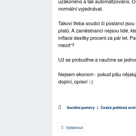
uzákoněno a tak automatizováno. O
normální vyjednávat.
Takoví třeba soudci či poslanci jsou
platů. A zaměstnanci nejsou lidé, kt
inflace desítky procent za pár let. 
mezd“?
Už se probuďme a naučme se jednod
Nejsem ekonom - pokud píšu nějaký 
doplní, opraví :-)
Sociální poměry
|
Česká politická scé
Vytisknout