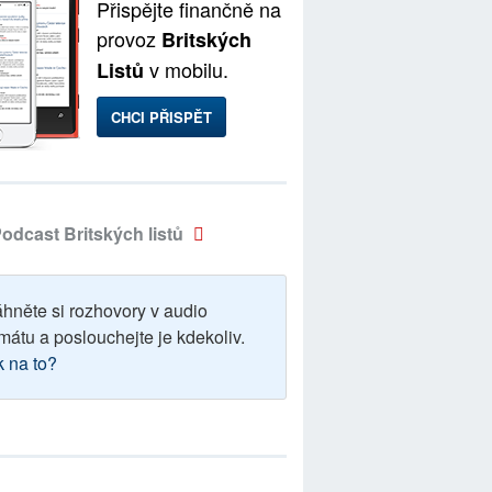
Přispějte finančně na
provoz
Britských
v mobilu.
Listů
CHCI PŘISPĚT
odcast Britských listů
áhněte si rozhovory v audio
mátu a poslouchejte je kdekoliv.
k na to?