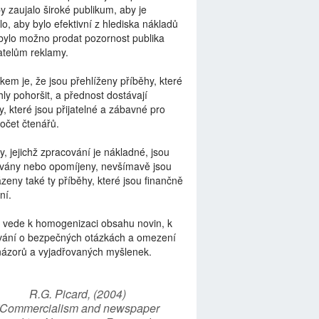
by zaujalo široké publikum, aby je
lo, aby bylo efektivní z hlediska nákladů
bylo možno prodat pozornost publika
telům reklamy.
kem je, že jsou přehlíženy příběhy, které
ly pohoršit, a přednost dostávají
y, které jsou přijatelné a zábavné pro
počet čtenářů.
y, jejichž zpracování je nákladné, jsou
vány nebo opomíjeny, nevšímavě jsou
zeny také ty příběhy, které jsou finančně
ní.
 vede k homogenizaci obsahu novin, k
vání o bezpečných otázkách a omezení
názorů a vyjadřovaných myšlenek.
R.G. Picard, (2004)
“Commercialism and newspaper