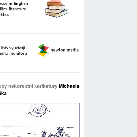
icky nekorektní karikatury
Michaela
áka