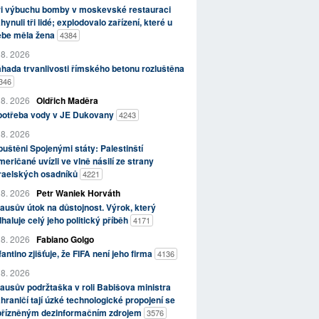
ři výbuchu bomby v moskevské restauraci
hynuli tři lidé; explodovalo zařízení, které u
ebe měla žena
4384
 8. 2026
hada trvanlivosti římského betonu rozluštěna
346
 8. 2026
Oldřich Maděra
potřeba vody v JE Dukovany
4243
 8. 2026
uštěni Spojenými státy: Palestinští
eričané uvízli ve vlně násilí ze strany
zraelských osadníků
4221
 8. 2026
Petr Waniek Horváth
ausův útok na důstojnost. Výrok, který
haluje celý jeho politický příběh
4171
 8. 2026
Fabiano Golgo
fantino zjišťuje, že FIFA není jeho firma
4136
 8. 2026
ausův podržtaška v roli Babišova ministra
hraničí tají úzké technologické propojení se
přízněným dezinformačním zdrojem
3576