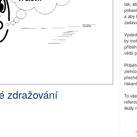
tak, a
pobavi
a aby 
zadava
Výsled
by moh
příběh
větší 
Příběh
zlehčo
přechá
riskant
é zdražování
To vše
refero
škály 