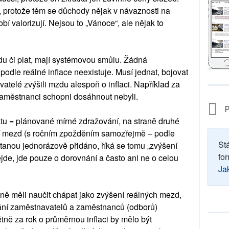
, protože těm se důchody nějak v návaznosti na
í valorizují. Nejsou to „Vánoce“, ale nějak to
zdu či plat, mají systémovou smůlu. Žádná
 podle reálné inflace neexistuje. Musí jednat, bojovat
atelé zvýšili mzdu alespoň o inflaci. Například za
zaměstnanci schopni dosáhnout nebyli.
P
tátu = plánované mírné zdražování, na straně druhé
ní mezd (s ročním zpožděním samozřejmě – podle
St
tanou jednorázově přidáno, říká se tomu „zvýšení
for
ejde, jde pouze o dorovnání a často ani ne o celou
Ja
ě měli naučit chápat jako zvýšení reálných mezd,
dnání zaměstnavatelů a zaměstnanců (odborů)
tně za rok o průměrnou inflaci by mělo být