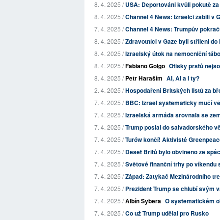
8. 4. 2025 /
USA: Deportováni kvůli pokutě za 
8. 4. 2025 /
Channel 4 News: Izraelci zabili v G
7. 4. 2025 /
Channel 4 News: Trumpův pokraču
8. 4. 2025 /
Zdravotníci v Gaze byli stříleni do
8. 4. 2025 /
Izraelský útok na nemocniční tábor
8. 4. 2025 /
Fabiano Golgo
Otisky prstů nejso
8. 4. 2025 /
Petr Haraším
AI, AI a i ty?
2. 4. 2025 /
Hospodaření Britských listů za b
7. 4. 2025 /
BBC: Izrael systematicky mučí v
7. 4. 2025 /
Izraelská armáda srovnala se zemí
7. 4. 2025 /
Trump poslal do salvadorského věz
7. 4. 2025 /
Turów končí! Aktivisté Greenpeace 
7. 4. 2025 /
Deset Britů bylo obviněno ze spác
7. 4. 2025 /
Světové finanční trhy po víkendu
7. 4. 2025 /
Západ: Zatykač Mezinárodního trest
7. 4. 2025 /
Prezident Trump se chlubí svým v
7. 4. 2025 /
Albín Sybera
O systematickém ok
7. 4. 2025 /
Co už Trump udělal pro Rusko