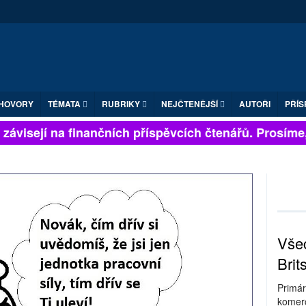
HOVORY
TÉMATA
RUBRIKY
NEJČTENĚJŠÍ
AUTOŘI
PŘÍS
závisejí na finančních příspěvcích čtenářů. Prosíme, p
Všec
Brit
Primár
komerc