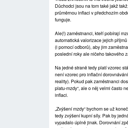
Důchodci jsou na tom také jakž takž
průměrnou inflaci v předchozím obdob
funguje.
Ale(!) zaměstnanci, kteří pobírají m
automatická valorizace jejich příjmů
(i pomocí odborů), aby jim zaměstnav
poslední roky ale ničeho takového 
Na jedné straně tedy platí vzorec s
není vzorec pro inflační dorovnává
reality). Pokud pak zaměstnanci dos
platu-mzdy“, ale o něj velmi často n
inflaci.
„Zvýšení mzdy“ bychom se už konečn
tedy zvýšení kupní síly. Pak by je
vypadalo úplně jinak. Dorovnání zpě