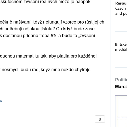
 skutečném zvýšení reálných mezd je naopak
 pěkně naštvaní, když nefungují vzorce pro růst jejich
eří potřebují nějakou jistotu? Co když bude zase
Pak dostanou přidáno třeba 5% a bude to „zvýšení
uchou matematiku tak, aby platila pro každého!
nesmysl, budu rád, když mne někdo chytřejší
Polit
Marč
na
0