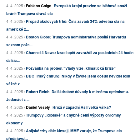
4. 4. 2025 /
Fabiano Golgo
Evropská krajní pravice se bláhově snaží
bránit Trumpova dravá cla
4. 4. 2025 /
Propad akciových trhů: Čína zavádí 34% odvetná cla na
americké z...
4. 4. 2025 /
Boston Globe: Trumpova administrativa posílá Harvardu
seznam poža...
4. 4. 2025 /
Channel 4 News: Izrael opět zavraždil za posledních 24 hodin
dalšíc...
4. 4. 2025 /
Pozvánka na protest “Vlády vize: klimatická krize”
4. 4. 2025 /
BBC: Irský chirurg: Nikdy v životě jsem dosud neviděl tolik
vážně z...
4. 4. 2025 /
Robert Reich: Další drobné důvody k mírnému optimismu.
Jedenáct z ...
4. 4. 2025 /
Daniel Veselý
Hrozí v západní Asii velká válka?
4. 4. 2025 /
Trumpovy „idiotské“ a chybné celní výpočty ohromily
ekonomy
4. 4. 2025 /
Asijské trhy dále klesají, MMF varuje, že Trumpova cla
představuj...