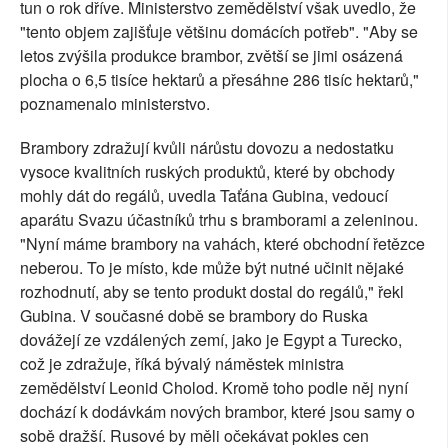
tun o rok dříve. Ministerstvo zemědělství však uvedlo, že
"tento objem zajišťuje většinu domácích potřeb". "Aby se
letos zvýšila produkce brambor, zvětší se jimi osázená
plocha o 6,5 tisíce hektarů a přesáhne 286 tisíc hektarů,"
poznamenalo ministerstvo.
Brambory zdražují kvůli nárůstu dovozu a nedostatku
vysoce kvalitních ruských produktů, které by obchody
mohly dát do regálů, uvedla Taťána Gubina, vedoucí
aparátu Svazu účastníků trhu s bramborami a zeleninou.
"Nyní máme brambory na vahách, které obchodní řetězce
neberou. To je místo, kde může být nutné učinit nějaké
rozhodnutí, aby se tento produkt dostal do regálů," řekl
Gubina. V současné době se brambory do Ruska
dovážejí ze vzdálených zemí, jako je Egypt a Turecko,
což je zdražuje, říká bývalý náměstek ministra
zemědělství Leonid Cholod. Kromě toho podle něj nyní
dochází k dodávkám nových brambor, které jsou samy o
sobě dražší. Rusové by měli očekávat pokles cen