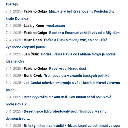
zveřejn...
7. 4. 2025 /
Fabiano Golgo
Muž, který byl Krasnovem: Poslední dny
krále Donalda
7. 4. 2025 /
Lesley Keen
woeLesson
7. 4. 2025 /
Fabiano Golgo
Booker a Emanuel zahájili závod o Bílý dům
7. 4. 2025 /
Milan Čech
Puťka a Rusko mi dají vše, co chci, říká
východoevropský politik
7. 4. 2025 /
Jan Čulík
Portrét Petra Pavla od Fabiana Golga je hodně
idealistický
7. 4. 2025 /
Fabiano Golgo
Pavel vrací Hradu duši
6. 4. 2025 /
Boris Cvek
Trumpova cla v zrcadle českých politiků
6. 4. 2025 /
Jak Česká televize informuje o věci, která je hlavní zprávou
po cel...
6. 4. 2025 /
Izrael vyvraždil 17 400 dětí. Kdy budou čeští politikové
protestovat?
6. 4. 2025 /
Desetitisíce lidí protestovaly proti Trumpovi v rámci
demonstrací ...
6. 4. 2025 /
Britský ministr zahraničí kritizuje Izrael za odmítnutí vstupu