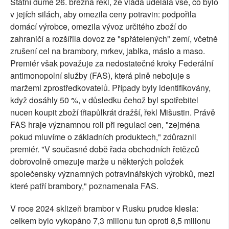
Státní dumě 26. března řekl, že vláda udělala vše, co bylo
v jejích silách, aby omezila ceny potravin: podpořila
domácí výrobce, omezila vývoz určitého zboží do
zahraničí a rozšířila dovoz ze "spřátelených" zemí, včetně
zrušení cel na brambory, mrkev, jablka, máslo a maso.
Premiér však považuje za nedostatečné kroky Federální
antimonopolní služby (FAS), která plně nebojuje s
maržemi zprostředkovatelů. Případy byly identifikovány,
když dosáhly 50 %, v důsledku čehož byl spotřebitel
nucen koupit zboží třiapůlkrát dražší, řekl Mišustin. Právě
FAS hraje významnou roli při regulaci cen, "zejména
pokud mluvíme o základních produktech," zdůraznil
premiér. "V současné době řada obchodních řetězců
dobrovolně omezuje marže u některých položek
společensky významných potravinářských výrobků, mezi
které patří brambory," poznamenala FAS.
V roce 2024 sklizeň brambor v Rusku prudce klesla:
celkem bylo vykopáno 7,3 milionu tun oproti 8,5 milionu