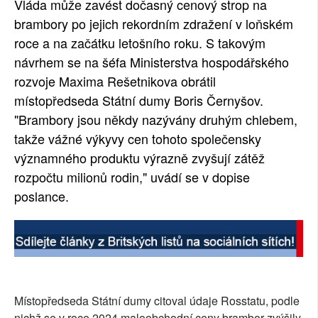
Vláda může zavést dočasný cenový strop na
SOCIÁLNÍ SÍTĚ
brambory po jejich rekordním zdražení v loňském
roce a na začátku letošního roku. S takovým
RUBRIKY
návrhem se na šéfa Ministerstva hospodářského
rozvoje Maxima Rešetnikova obrátil
PLNÁ VERZE STRÁNEK
místopředseda Státní dumy Boris Černyšov.
"Brambory jsou někdy nazývány druhým chlebem,
takže vážné výkyvy cen tohoto společensky
významného produktu výrazně zvyšují zátěž
rozpočtu milionů rodin," uvádí se v dopise
poslance.
Místopředseda Státní dumy citoval údaje Rosstatu, podle
nichž se v roce 2024 maloobchodní ceny brambor zvýšily