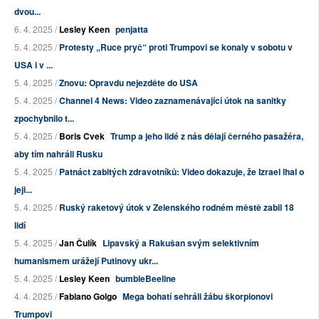
dvou...
6. 4. 2025 /
Lesley Keen
penjatta
5. 4. 2025 /
Protesty „Ruce pryč“ proti Trumpovi se konaly v sobotu v
USA i v ...
5. 4. 2025 /
Znovu: Opravdu nejezděte do USA
5. 4. 2025 /
Channel 4 News: Video zaznamenávající útok na sanitky
zpochybnilo t...
5. 4. 2025 /
Boris Cvek
Trump a jeho lidé z nás dělají černého pasažéra,
aby tím nahráli Rusku
5. 4. 2025 /
Patnáct zabitých zdravotníků: Video dokazuje, že Izrael lhal o
jeji...
5. 4. 2025 /
Ruský raketový útok v Zelenského rodném městě zabil 18
lidí
5. 4. 2025 /
Jan Čulík
Lipavský a Rakušan svým selektivním
humanismem urážejí Putinovy ukr...
5. 4. 2025 /
Lesley Keen
bumbleBeeline
4. 4. 2025 /
Fabiano Golgo
Mega bohatí sehráli žábu škorpionovi
Trumpovi