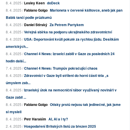
8. 4. 2025 /
Lesley Keen
doDeck
8. 4. 2025 /
Fabiano Golgo
Marioneta v červené kšiltovce, aneb jak pan
Babiš tančí podle průzkumů
8. 4. 2025 /
Daniel Stirský
Za Petrem Partykem
8. 4. 2025 /
Veřejná sbírka na podporu ukrajinského zdravotnictví
8. 4. 2025 /
USA: Deportováni kvůli pokutě za rychlou jízdu. Desítkám
amerických...
8. 4. 2025 /
Channel 4 News: Izraelci zabili v Gaze za posledních 24
hodin další...
7. 4. 2025 /
Channel 4 News: Trumpův pokračující chaos
8. 4. 2025 /
Zdravotníci v Gaze byli stříleni do horní části těla „s
úmyslem zab...
8. 4. 2025 /
Izraelský útok na nemocniční tábor využívaný novináři v
Gaze zabil ...
8. 4. 2025 /
Fabiano Golgo
Otisky prstů nejsou tak jedinečné, jak jsme
si mysleli
8. 4. 2025 /
Petr Haraším
AI, AI a i ty?
2. 4. 2025 /
Hospodaření Britských listů za březen 2025