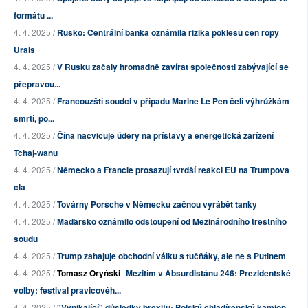
formátu ...
4. 4. 2025 /
Rusko: Centrální banka oznámila rizika poklesu cen ropy
Urals
4. 4. 2025 /
V Rusku začaly hromadně zavírat společnosti zabývající se
přepravou...
4. 4. 2025 /
Francouzští soudci v případu Marine Le Pen čelí výhrůžkám
smrtí, po...
4. 4. 2025 /
Čína nacvičuje údery na přístavy a energetická zařízení
Tchaj-wanu
4. 4. 2025 /
Německo a Francie prosazují tvrdší reakci EU na Trumpova
cla
4. 4. 2025 /
Továrny Porsche v Německu začnou vyrábět tanky
4. 4. 2025 /
Maďarsko oznámilo odstoupení od Mezinárodního trestního
soudu
4. 4. 2025 /
Trump zahajuje obchodní válku s tučňáky, ale ne s Putinem
4. 4. 2025 /
Tomasz Oryński
Mezitím v Absurdistánu 246: Prezidentské
volby: festival pravicovéh...
4. 4. 2025 /
"Vynikající" důsledky brexitu: Polský chladírenský kamion