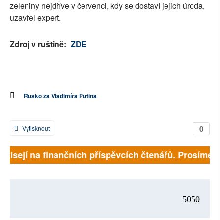
zeleniny nejdříve v červenci, kdy se dostaví jejich úroda,
uzavřel expert.
Zdroj v ruštině:
ZDE
Rusko za Vladimíra Putina
0
Vytisknout
ávisejí na finančních příspěvcích čtenářů. Prosíme, př
5050