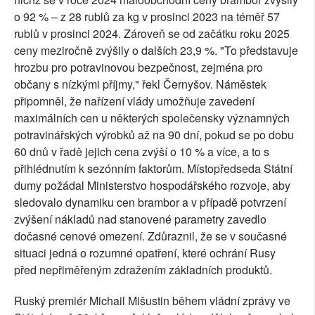
o 92 % – z 28 rublů za kg v prosinci 2023 na téměř 57
rublů v prosinci 2024. Zároveň se od začátku roku 2025
ceny meziročně zvýšily o dalších 23,9 %. "To představuje
hrozbu pro potravinovou bezpečnost, zejména pro
občany s nízkými příjmy," řekl Černyšov. Náměstek
připomněl, že nařízení vlády umožňuje zavedení
maximálních cen u některých společensky významných
potravinářských výrobků až na 90 dní, pokud se po dobu
60 dnů v řadě jejich cena zvýší o 10 % a více, a to s
přihlédnutím k sezónním faktorům. Místopředseda Státní
dumy požádal Ministerstvo hospodářského rozvoje, aby
sledovalo dynamiku cen brambor a v případě potvrzení
zvýšení nákladů nad stanovené parametry zavedlo
dočasné cenové omezení. Zdůraznil, že se v současné
situaci jedná o rozumné opatření, které ochrání Rusy
před nepřiměřeným zdražením základních produktů.
Ruský premiér Michail Mišustin během vládní zprávy ve