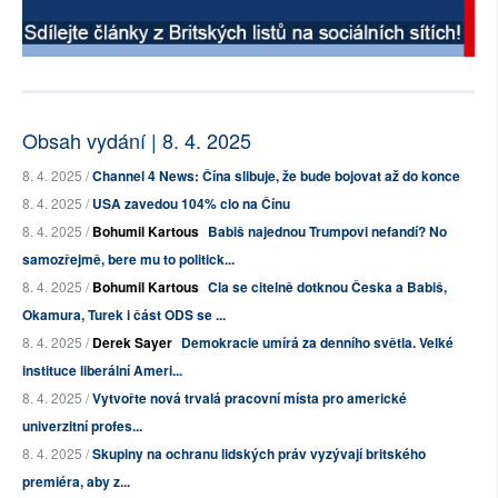
Obsah vydání | 8. 4. 2025
8. 4. 2025 /
Channel 4 News: Čína slibuje, že bude bojovat až do konce
8. 4. 2025 /
USA zavedou 104% clo na Čínu
8. 4. 2025 /
Bohumil Kartous
Babiš najednou Trumpovi nefandí? No
samozřejmě, bere mu to politick...
8. 4. 2025 /
Bohumil Kartous
Cla se citelně dotknou Česka a Babiš,
Okamura, Turek i část ODS se ...
8. 4. 2025 /
Derek Sayer
Demokracie umírá za denního světla. Velké
instituce liberální Ameri...
8. 4. 2025 /
Vytvořte nová trvalá pracovní místa pro americké
univerzitní profes...
8. 4. 2025 /
Skupiny na ochranu lidských práv vyzývají britského
premiéra, aby z...