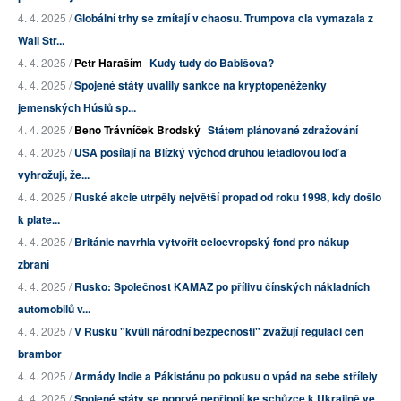
4. 4. 2025 /
Globální trhy se zmítají v chaosu. Trumpova cla vymazala z
Wall Str...
4. 4. 2025 /
Petr Haraším
Kudy tudy do Babišova?
4. 4. 2025 /
Spojené státy uvalily sankce na kryptopeněženky
jemenských Húsiů sp...
4. 4. 2025 /
Beno Trávníček Brodský
Státem plánované zdražování
4. 4. 2025 /
USA posílají na Blízký východ druhou letadlovou loď a
vyhrožují, že...
4. 4. 2025 /
Ruské akcie utrpěly největší propad od roku 1998, kdy došlo
k plate...
4. 4. 2025 /
Británie navrhla vytvořit celoevropský fond pro nákup
zbraní
4. 4. 2025 /
Rusko: Společnost KAMAZ po přílivu čínských nákladních
automobilů v...
4. 4. 2025 /
V Rusku "kvůli národní bezpečnosti" zvažují regulaci cen
brambor
4. 4. 2025 /
Armády Indie a Pákistánu po pokusu o vpád na sebe střílely
4. 4. 2025 /
Spojené státy se poprvé nepřipojí ke schůzce k Ukrajině ve