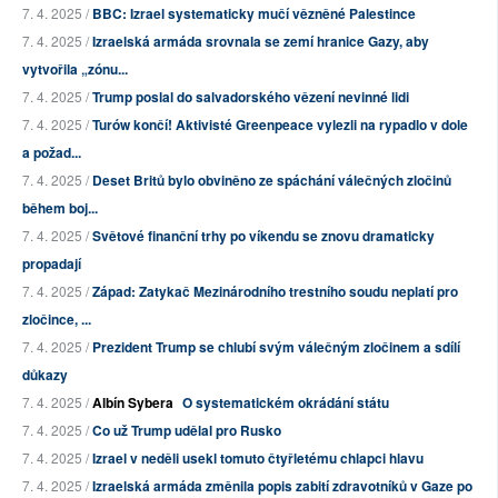
7. 4. 2025 /
BBC: Izrael systematicky mučí vězněné Palestince
7. 4. 2025 /
Izraelská armáda srovnala se zemí hranice Gazy, aby
vytvořila „zónu...
7. 4. 2025 /
Trump poslal do salvadorského vězení nevinné lidi
7. 4. 2025 /
Turów končí! Aktivisté Greenpeace vylezli na rypadlo v dole
a požad...
7. 4. 2025 /
Deset Britů bylo obviněno ze spáchání válečných zločinů
během boj...
7. 4. 2025 /
Světové finanční trhy po víkendu se znovu dramaticky
propadají
7. 4. 2025 /
Západ: Zatykač Mezinárodního trestního soudu neplatí pro
zločince, ...
7. 4. 2025 /
Prezident Trump se chlubí svým válečným zločinem a sdílí
důkazy
7. 4. 2025 /
Albín Sybera
O systematickém okrádání státu
7. 4. 2025 /
Co už Trump udělal pro Rusko
7. 4. 2025 /
Izrael v neděli usekl tomuto čtyřletému chlapci hlavu
7. 4. 2025 /
Izraelská armáda změnila popis zabití zdravotníků v Gaze po