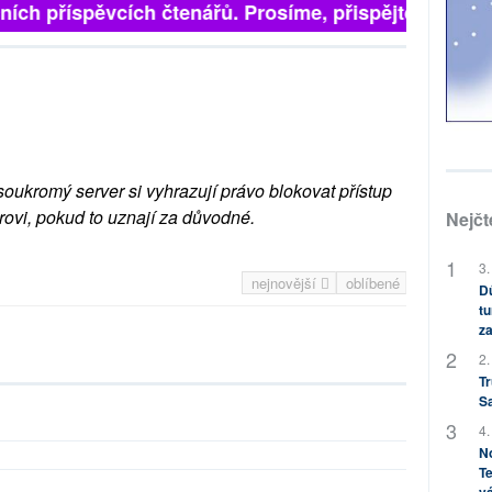
ích příspěvcích čtenářů. Prosíme, přispějte. ➥
soukromý server si vyhrazují právo blokovat přístup
rovi, pokud to uznají za důvodné.
Nejčt
3.
nejnovější
oblíbené
Dů
tu
za
2.
Tr
S
4.
No
Te