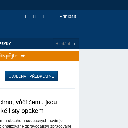
Přihlásit
PĚVKY
pějte. ➥
OBJEDNAT PŘEDPLATNÉ
hno, vůči čemu jsou
ské listy opakem
ním obsahem současných novin je
ionalizované zpravodajství zpracované