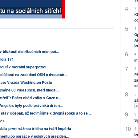
vá
7.
Kl
od
4.
Op
Am
i
blízkosti distribučních míst pot...
4.
India 171
In
outí v morální superpozici
2.
d účastí na zasedání OSN o dvoustát...
P
za
kce: Vražda Washington Postu
s
jméně 60 Palestinců, kteří hledal...
5.
řeli“: Počet obětí války v Gaze o...
Zá
 Angeles byly podle právníků držen...
4
sta? Kdepak, už teď míříme k dvojnásobku a to se ...
3.
S
les
bila první vážnou trhlinu na tváři Impéria
4.
Iz
mentu po porážce v polských preziden...