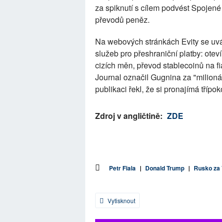
za spiknutí s cílem podvést Spojené 
převodů peněz.
Na webových stránkách Evity se uvá
služeb pro přeshraniční platby: ote
cizích měn, převod stablecoinů na f
Journal označil Gugnina za "milionář
publikaci řekl, že si pronajímá tříp
Zdroj v angličtině:
ZDE
Petr Fiala
|
Donald Trump
|
Rusko za 
Vytisknout