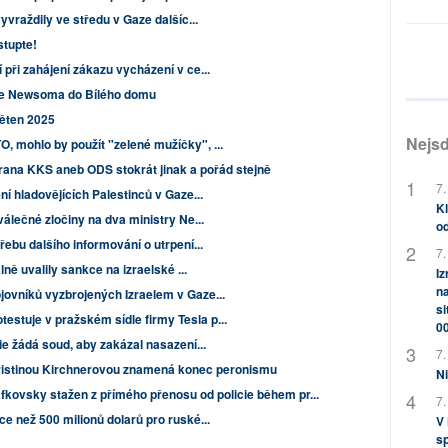
yvraždily ve středu v Gaze dalšíc...
stupte!
 při zahájení zákazu vycházení v ce...
je Newsoma do Bílého domu
věten 2025
Nejsd
, mohlo by použít "zelené mužíčky", ...
trana KKS aneb ODS stokrát jinak a pořád stejně
7.
ní hladovějících Palestinců v Gaze...
Kl
válečné zločiny na dva ministry Ne...
od
řebu dalšího informování o utrpení...
7.
lně uvalily sankce na izraelské ...
Iz
na
jovníků vyzbrojených Izraelem v Gaze...
si
tuje v pražském sídle firmy Tesla p...
0
ie žádá soud, aby zakázal nasazení...
7.
istinou Kirchnerovou znamená konec peronismu
Ni
kovsky stažen z přímého přenosu od policie během pr...
7.
ce než 500 milionů dolarů pro ruské...
V
sp