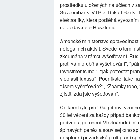
prostředků uložených na účtech v 
Sovcombank, VTB a Tinkoff Bank (T-
elektroniky, která podléhá vývozním
od dodavatele Rosatomu.
Americké ministerstvo spravedlnosti
nelegálních aktivit. Svědčí o tom his
zkoumána v rámci vyšetřování. Rus v
proti vám probíhá vyšetřování", "pátr
investments inc.", "jak potrestat pr
v oblasti luxusu". Podnikatel také na
"Jsem vyšetřován?", "Známky toho, ž
zjistit, zda jste vyšetřován".
Celkem bylo proti Gugninovi vznes
30 let vězení za každý případ bank
podvodu, porušení Mezinárodní mim
špinavých peněz a souvisejícího spik
nesplnění požadavků proti praní špi