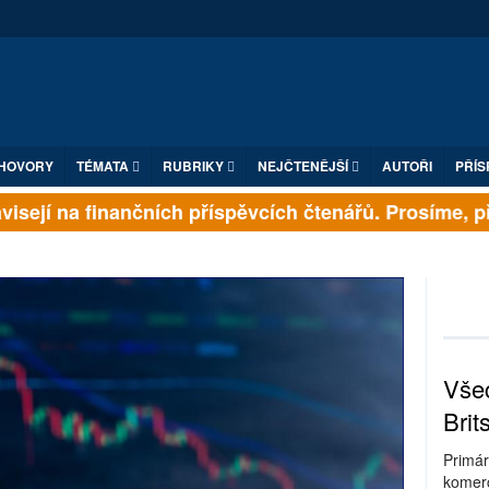
HOVORY
TÉMATA
RUBRIKY
NEJČTENĚJŠÍ
AUTOŘI
PŘÍS
sejí na finančních příspěvcích čtenářů. Prosíme, přis
Všec
Brit
Primár
komerc