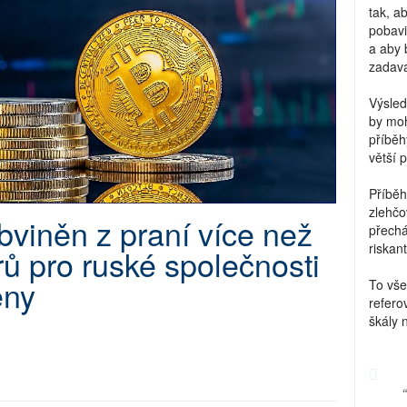
tak, a
pobavi
a aby 
zadava
Výsled
by moh
příběh
větší 
Příběh
zlehčo
viněn z praní více než
přechá
riskant
rů pro ruské společnosti
ěny
To vše
refero
škály 