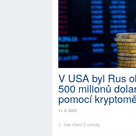
V USA byl Rus ob
500 milionů dola
pomocí kryptom
11. 6. 2025
čas čtení 2 minuty