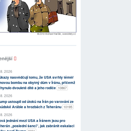
enější
 8. 2026
kazy nasvědčují tomu, že USA svrhly téměř
novou bombu na obytný dům v Íránu, přičemž
hynulo dvouleté dítě a jeho rodiče
10867
 8. 2026
ump ustoupil od útoků na Írán po varování ze
aúdské Arábie a hrozbách z Teheránu
10195
 8. 2026
vá jednání mezi USA a Íránem jsou pro
herán „poslední šancí“, jak zabránit eskalaci