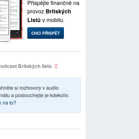
Přispějte finančně na
provoz
Britských
v mobilu.
Listů
CHCI PŘISPĚT
odcast Britských listů
áhněte si rozhovory v audio
mátu a poslouchejte je kdekoliv.
k na to?