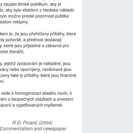
by zaujalo široké publikum, aby je
lo, aby bylo efektivní z hlediska nákladů
bylo možno prodat pozornost publika
telům reklamy.
kem je, že jsou přehlíženy příběhy, které
ly pohoršit, a přednost dostávají
y, které jsou přijatelné a zábavné pro
počet čtenářů.
y, jejichž zpracování je nákladné, jsou
vány nebo opomíjeny, nevšímavě jsou
zeny také ty příběhy, které jsou finančně
ní.
 vede k homogenizaci obsahu novin, k
vání o bezpečných otázkách a omezení
názorů a vyjadřovaných myšlenek.
R.G. Picard, (2004)
“Commercialism and newspaper