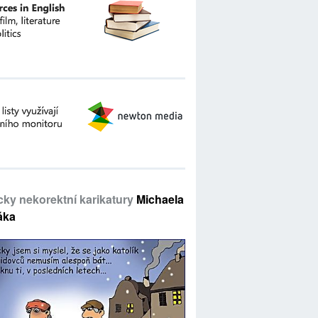
icky nekorektní karikatury
Michaela
áka