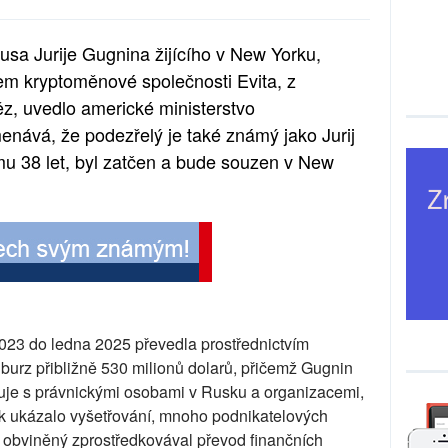
usa Jurije Gugnina žijícího v New Yorku,
kem kryptoměnové společnosti Evita, z
z, uvedlo americké ministerstvo
nává, že podezřelý je také známý jako Jurij
u 38 let, byl zatčen a bude souzen v New
2023 do ledna 2025 převedla prostřednictvím
urz přibližně 530 milionů dolarů, přičemž Gugnin
duje s právnickými osobami v Rusku a organizacemi,
ak ukázalo vyšetřování, mnoho podnikatelových
 obviněný zprostředkovával převod finančních