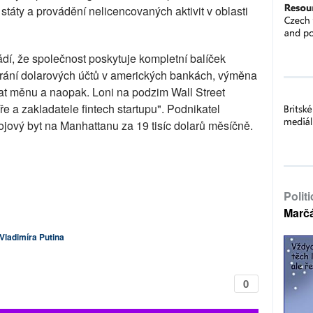
státy a provádění nelicencovaných aktivit v oblasti
dí, že společnost poskytuje kompletní balíček
vírání dolarových účtů v amerických bankách, výměna
iat měnu a naopak. Loni na podzim Wall Street
e a zakladatele fintech startupu". Podnikatel
okojový byt na Manhattanu za 19 tisíc dolarů měsíčně.
Polit
Marč
Vladimíra Putina
0