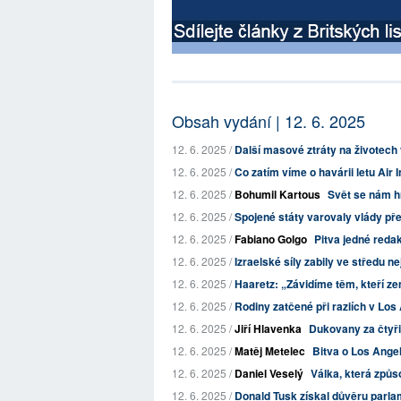
Obsah vydání | 12. 6. 2025
12. 6. 2025 /
Další masové ztráty na životech v 
12. 6. 2025 /
Co zatím víme o havárii letu Air 
12. 6. 2025 /
Bohumil Kartous
Svět se nám hr
12. 6. 2025 /
Spojené státy varovaly vlády pře
12. 6. 2025 /
Fabiano Golgo
Pitva jedné reda
12. 6. 2025 /
Izraelské síly zabily ve středu ne
12. 6. 2025 /
Haaretz: „Závidíme těm, kteří zem
12. 6. 2025 /
Rodiny zatčené při raziích v Los
12. 6. 2025 /
Jiří Hlavenka
Dukovany za čtyři 
12. 6. 2025 /
Matěj Metelec
Bitva o Los Ange
12. 6. 2025 /
Daniel Veselý
Válka, která způso
12. 6. 2025 /
Donald Tusk získal důvěru parla