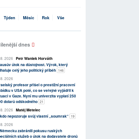
Týden
Měsíc
Rok
Vše
ílenější dnes
 8. 2026
Petr Waniek Horváth
ausův útok na důstojnost. Výrok, který
haluje celý jeho politický příběh
146
 8. 2026
raelský profesor přišel o prestižní pracovní
bídku v USA poté, co se veřejně vyjádřil k
tuaci v Gaze. Nyní mu univerzita vyplatí 250
00 dolarů odškodného
21
 8. 2026
Matěj Metelec
kdo nepozoruje svůj vlastní „soumrak“
19
 8. 2026
 Německu zabránili pokusu ruských
eciálních služeb o útok na dodavatele dronů