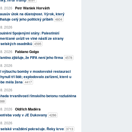
lky, tvrdí Trump
8091
 8. 2026
Petr Waniek Horváth
ausův útok na důstojnost. Výrok, který
haluje celý jeho politický příběh
4604
 8. 2026
uštěni Spojenými státy: Palestinští
eričané uvízli ve vlně násilí ze strany
zraelských osadníků
4595
 8. 2026
Fabiano Golgo
fantino zjišťuje, že FIFA není jeho firma
4578
 8. 2026
ři výbuchu bomby v moskevské restauraci
hynuli tři lidé; explodovalo zařízení, které u
ebe měla žena
4417
 8. 2026
hada trvanlivosti římského betonu rozluštěna
388
 8. 2026
Oldřich Maděra
potřeba vody v JE Dukovany
4286
 8. 2026
raelské vraždění pokračuje. Řeky krve
3713