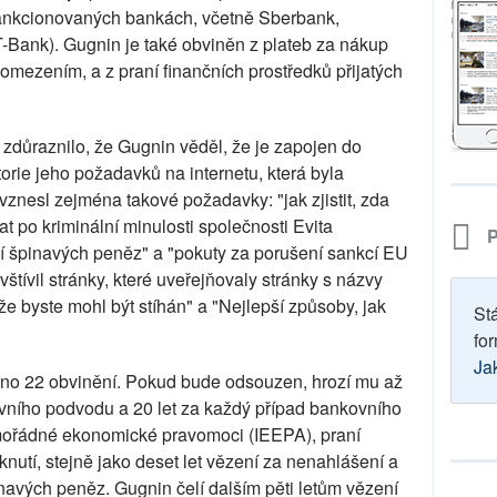
sankcionovaných bankách, včetně Sberbank,
Bank). Gugnin je také obviněn z plateb za nákup
 omezením, a z praní finančních prostředků přijatých
 zdůraznilo, že Gugnin věděl, že je zapojen do
torie jeho požadavků na internetu, která byla
znesl zejména takové požadavky: "jak zjistit, zda
at po kriminální minulosti společnosti Evita
P
aní špinavých peněz" a "pokuty za porušení sankcí EU
vštívil stránky, které uveřejňovaly stránky s názvy
e byste mohl být stíhán" a "Nejlepší způsoby, jak
St
for
Ja
eno 22 obvinění. Pokud bude odsouzen, hrozí mu až
ovního podvodu a 20 let za každý případ bankovního
ořádné ekonomické pravomoci (IEEPA), praní
nutí, stejně jako deset let vězení za nenahlášení a
navých peněz. Gugnin čelí dalším pěti letům vězení