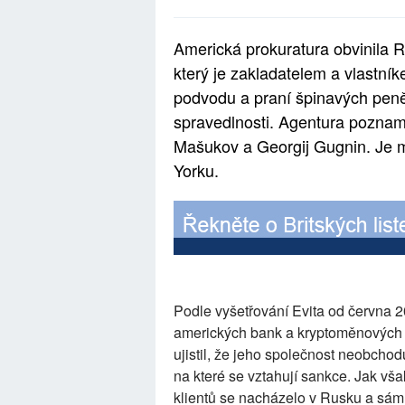
Americká prokuratura obvinila R
který je zakladatelem a vlastní
podvodu a praní špinavých peně
spravedlnosti. Agentura pozname
Mašukov a Georgij Gugnin. Je m
Yorku.
Podle vyšetřování Evita od června 
amerických bank a kryptoměnových b
ujistil, že jeho společnost neobcho
na které se vztahují sankce. Jak vš
klientů se nacházelo v Rusku a sám