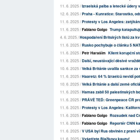
11. 6. 2025 /
Izraelská palba a letecké údery v
12. 6. 2025 /
Praha - Kunratice: Starostko, od
11. 6. 2025 /
Protesty v Los Angeles: zatýkání
11. 6. 2025 /
Fabiano Golgo
Trump katapultu
4. 6. 2025 /
Hospodaření Britských listů za k
11. 6. 2025 /
Rusko pochybuje o článku 5 NATO
11. 6. 2025 /
Petr Haraším
Klient korupční s
11. 6. 2025 /
Další, neustávající děsivé vraždě
10. 6. 2025 /
Velká Británie uvalila sankce za 
11. 6. 2025 /
Haaretz: 64 % Izraelců nevidí pot
10. 6. 2025 /
Velká Británie a další země oficiá
11. 6. 2025 /
Hamas zabil 50 palestinských bo
11. 6. 2025 /
PRÁVĚ TEĎ: Greenpeace ČR protes
11. 6. 2025 /
Protesty v Los Angeles: Kaliforn
11. 6. 2025 /
Fabiano Golgo
Rozsudek nad Cr
11. 6. 2025 /
Fabiano Golgo
Reportér CNN kaf
11. 6. 2025 /
V USA byl Rus obviněn z praní ví
11. 6. 2025 /
Vyšetřete Blažkovu kauzu!