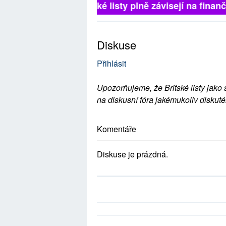
Britské listy plně závisejí na finančn
Diskuse
Přihlásit
Upozorňujeme, že Britské listy jako 
na diskusní fóra jakémukoliv diskuté
Komentáře
Diskuse je prázdná.