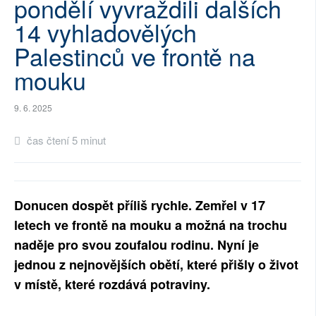
pondělí vyvraždili dalších
SOCIÁLNÍ SÍTĚ
14 vyhladovělých
Palestinců ve frontě na
RUBRIKY
mouku
PLNÁ VERZE STRÁNEK
9. 6. 2025
čas čtení 5 minut
Donucen dospět příliš rychle. Zemřel v 17
letech ve frontě na mouku a možná na trochu
naděje pro svou zoufalou rodinu. Nyní je
jednou z nejnovějších obětí, které přišly o život
v místě, které rozdává potraviny.