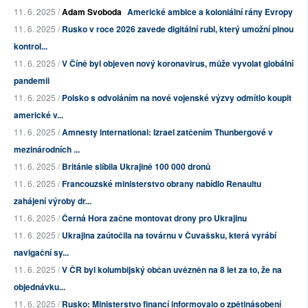
11. 6. 2025 /
Adam Svoboda
Americké ambice a koloniální rány Evropy
11. 6. 2025 /
Rusko v roce 2026 zavede digitální rubl, který umožní plnou
kontrol...
11. 6. 2025 /
V Číně byl objeven nový koronavirus, může vyvolat globální
pandemii
11. 6. 2025 /
Polsko s odvoláním na nové vojenské výzvy odmítlo koupit
americké v...
11. 6. 2025 /
Amnesty international: Izrael zatčením Thunbergové v
mezinárodních ...
11. 6. 2025 /
Británie slíbila Ukrajině 100 000 dronů
11. 6. 2025 /
Francouzské ministerstvo obrany nabídlo Renaultu
zahájení výroby dr...
11. 6. 2025 /
Černá Hora začne montovat drony pro Ukrajinu
11. 6. 2025 /
Ukrajina zaútočila na továrnu v Čuvašsku, která vyrábí
navigační sy...
11. 6. 2025 /
V ČR byl kolumbijský občan uvězněn na 8 let za to, že na
objednávku...
11. 6. 2025 /
Rusko: Ministerstvo financí informovalo o zpětinásobení