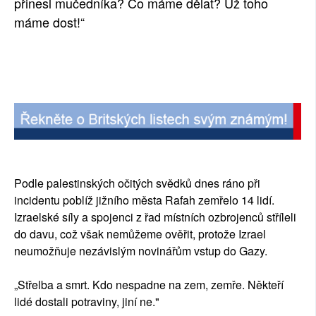
přinesl mučedníka? Co máme dělat? Už toho
máme dost!“
Podle palestinských očitých svědků dnes ráno při
incidentu poblíž jižního města Rafah zemřelo 14 lidí.
Izraelské síly a spojenci z řad místních ozbrojenců stříleli
do davu, což však nemůžeme ověřit, protože Izrael
neumožňuje nezávislým novinářům vstup do Gazy.
„Střelba a smrt. Kdo nespadne na zem, zemře. Někteří
lidé dostali potraviny, jiní ne."