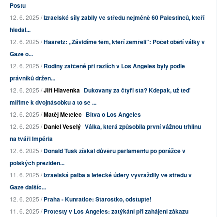
Postu
12. 6. 2025 /
Izraelské síly zabily ve středu nejméně 60 Palestinců, kteří
hledal...
12. 6. 2025 /
Haaretz: „Závidíme těm, kteří zemřeli“: Počet obětí války v
Gaze o...
12. 6. 2025 /
Rodiny zatčené při raziích v Los Angeles byly podle
právníků držen...
12. 6. 2025 /
Jiří Hlavenka
Dukovany za čtyři sta? Kdepak, už teď
míříme k dvojnásobku a to se ...
12. 6. 2025 /
Matěj Metelec
Bitva o Los Angeles
12. 6. 2025 /
Daniel Veselý
Válka, která způsobila první vážnou trhlinu
na tváři Impéria
12. 6. 2025 /
Donald Tusk získal důvěru parlamentu po porážce v
polských preziden...
11. 6. 2025 /
Izraelská palba a letecké údery vyvraždily ve středu v
Gaze dalšíc...
12. 6. 2025 /
Praha - Kunratice: Starostko, odstupte!
11. 6. 2025 /
Protesty v Los Angeles: zatýkání při zahájení zákazu