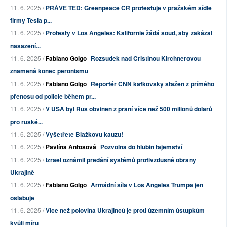
11. 6. 2025 /
PRÁVĚ TEĎ: Greenpeace ČR protestuje v pražském sídle
firmy Tesla p...
11. 6. 2025 /
Protesty v Los Angeles: Kalifornie žádá soud, aby zakázal
nasazení...
11. 6. 2025 /
Fabiano Golgo
Rozsudek nad Cristinou Kirchnerovou
znamená konec peronismu
11. 6. 2025 /
Fabiano Golgo
Reportér CNN kafkovsky stažen z přímého
přenosu od policie během pr...
11. 6. 2025 /
V USA byl Rus obviněn z praní více než 500 milionů dolarů
pro ruské...
11. 6. 2025 /
Vyšetřete Blažkovu kauzu!
11. 6. 2025 /
Pavlína Antošová
Pozvolna do hlubin tajemství
11. 6. 2025 /
Izrael oznámil předání systémů protivzdušné obrany
Ukrajině
11. 6. 2025 /
Fabiano Golgo
Armádní síla v Los Angeles Trumpa jen
oslabuje
11. 6. 2025 /
Více než polovina Ukrajinců je proti územním ústupkům
kvůli míru