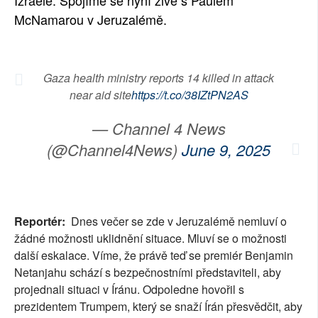
McNamarou v Jeruzalémě.
Gaza health ministry reports 14 killed in attack
near aid site
https://t.co/38IZtPN2AS
— Channel 4 News
(@Channel4News)
June 9, 2025
Reportér:
Dnes večer se zde v Jeruzalémě nemluví o
žádné možnosti uklidnění situace. Mluví se o možnosti
další eskalace. Víme, že právě teď se premiér Benjamin
Netanjahu schází s bezpečnostními představiteli, aby
projednali situaci v Íránu. Odpoledne hovořil s
prezidentem Trumpem, který se snaží Írán přesvědčit, aby