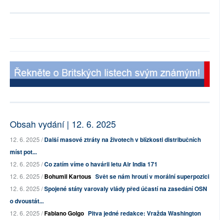
Obsah vydání | 12. 6. 2025
12. 6. 2025 /
Další masové ztráty na životech v blízkosti distribučních
míst pot...
12. 6. 2025 /
Co zatím víme o havárii letu Air India 171
12. 6. 2025 /
Bohumil Kartous
Svět se nám hroutí v morální superpozici
12. 6. 2025 /
Spojené státy varovaly vlády před účastí na zasedání OSN
o dvoustát...
12. 6. 2025 /
Fabiano Golgo
Pitva jedné redakce: Vražda Washington