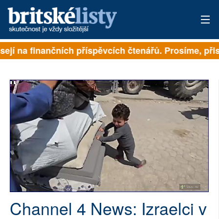
sejí na finančních příspěvcích čtenářů. Prosíme, přisp
PŘIHLÁSIT
AKTUÁLNÍ VYDÁNÍ
ARCHIV
ROZHOVORY
TÉMATA
NEJČTENĚJŠÍ ZA 7 DNÍ
AUTOŘI
Channel 4 News: Izraelci v
PŘÍSPĚVKY NA PROVOZ