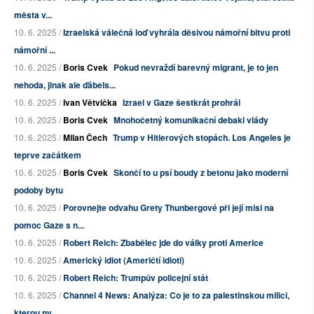
města v...
10. 6. 2025 /
Izraelská válečná loď vyhrála děsivou námořní bitvu proti
námořní ...
10. 6. 2025 /
Boris Cvek
Pokud nevraždí barevný migrant, je to jen
nehoda, jinak ale ďábels...
10. 6. 2025 /
Ivan Větvička
Izrael v Gaze šestkrát prohrál
10. 6. 2025 /
Boris Cvek
Mnohočetný komunikační debakl vlády
10. 6. 2025 /
Milan Čech
Trump v Hitlerových stopách. Los Angeles je
teprve začátkem
10. 6. 2025 /
Boris Cvek
Skončí to u psí boudy z betonu jako moderní
podoby bytu
10. 6. 2025 /
Porovnejte odvahu Grety Thunbergové při její misi na
pomoc Gaze s n...
10. 6. 2025 /
Robert Reich: Zbabělec jde do války proti Americe
10. 6. 2025 /
Americký idiot (Američtí idioti)
10. 6. 2025 /
Robert Reich: Trumpův policejní stát
10. 6. 2025 /
Channel 4 News: Analýza: Co je to za palestinskou milici,
kterou ny...