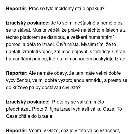
Reportér:
Proč se tyto incidenty stále opakují?
Izraelský poslanec:
Je to velmi nešťastné a nemělo by
se to stávat. Musíte vědět, že právě na těchto místech a z
těchto platforem se distribuuje veškerá humanitární
pomoc, a dělá to Izrael. Čtyři místa. Myslím tím, že to
udělali izraelští vojáci, zatímco bojovali s teroristy. Chrání
humanitární pomoc, kterou mimochodem poskytuje Izrael.
Reportér:
Ale nemáte obavy, že tam máte velmi dobře
vycvičenou, velmi dobře vyzbrojenou armádu, a přesto se
do křížové palby dostávají civilisté?
Izraelský poslanec:
Proto by se válkám mělo
předcházet. Proto 7. října Izrael vyhlásil válku Gaze. To
Gaza přišla do Izraele.
Reportér:
Včera v Gaze, což je v této válce vzácnost,