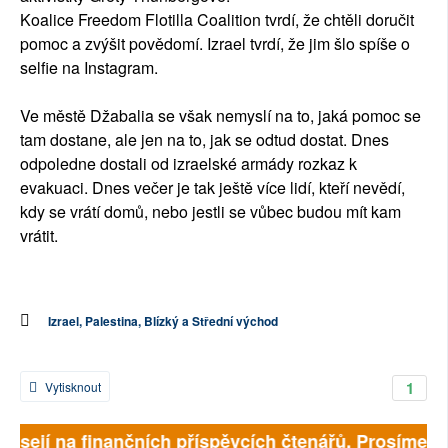
Koalice Freedom Flotilla Coalition tvrdí, že chtěli doručit
pomoc a zvýšit povědomí. Izrael tvrdí, že jim šlo spíše o
selfie na Instagram.
Ve městě Džabalia se však nemyslí na to, jaká pomoc se
tam dostane, ale jen na to, jak se odtud dostat. Dnes
odpoledne dostali od izraelské armády rozkaz k
evakuaci. Dnes večer je tak ještě více lidí, kteří nevědí,
kdy se vrátí domů, nebo jestli se vůbec budou mít kam
vrátit.
Izrael, Palestina, Blízký a Střední východ
1
Vytisknout
visejí na finančních příspěvcích čtenářů. Prosíme, při