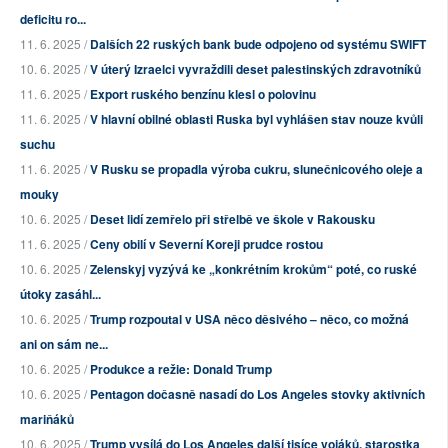
deficitu ro...
11. 6. 2025 /
Dalších 22 ruských bank bude odpojeno od systému SWIFT
10. 6. 2025 /
V úterý Izraelci vyvraždili deset palestinských zdravotníků
11. 6. 2025 /
Export ruského benzínu klesl o polovinu
11. 6. 2025 /
V hlavní obilné oblasti Ruska byl vyhlášen stav nouze kvůli
suchu
11. 6. 2025 /
V Rusku se propadla výroba cukru, slunečnicového oleje a
mouky
10. 6. 2025 /
Deset lidí zemřelo při střelbě ve škole v Rakousku
11. 6. 2025 /
Ceny obilí v Severní Koreji prudce rostou
10. 6. 2025 /
Zelenskyj vyzývá ke „konkrétním krokům“ poté, co ruské
útoky zasáhl...
10. 6. 2025 /
Trump rozpoutal v USA něco děsivého – něco, co možná
ani on sám ne...
10. 6. 2025 /
Produkce a režie: Donald Trump
10. 6. 2025 /
Pentagon dočasně nasadí do Los Angeles stovky aktivních
mariňáků
10. 6. 2025 /
Trump vysílá do Los Angeles další tisíce vojáků, starostka