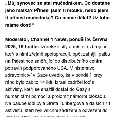
„Můj synovec se stal mučedníkem. Co dostane
jeho matka? Přinesl jsem ti mouku, nebo jsem
ti přinesl mučedníka? Co máme dělat? Už toho
máme dost!“
Moderátor, Channel 4 News, pondělí 9. června
Izraelské síly a místní ozbrojenci,
2025, 19 hodin:
kteří s nimi zřejmě spolupracují, opět zahájili palbu
na Palestince směřující do distribučního centra
potravin podporovaného USA. Ministerstvo
zdravotnictví v Gaze uvedlo, že v pondělí brzy
ráno bylo zabito 14 lidí. Izrael zadržel loď s
aktivisty, kteří se snažili dostat do Gazy s
humanitární pomocí a prolomit námořní blokádu.
Na palubě lodi byla Greta Tunbergová a dalších 11
aktivistů, kteří byli všichni zadrženi a odvezeni do
Izraele. Spojíme se nyní živě s Paulem