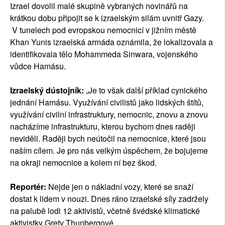
Izrael dovolil malé skupině vybraných novinářů na
krátkou dobu připojit se k izraelským silám uvnitř Gazy.
V tunelech pod evropskou nemocnicí v jižním městě
Khan Yunis izraelská armáda oznámila, že lokalizovala a
identifikovala tělo Mohammeda Sinwara, vojenského
vůdce Hamásu.
Izraelský dústojník:
„Je to však další příklad cynického
jednání Hamásu. Využívání civilistů jako lidských štítů,
využívání civilní infrastruktury, nemocnic, znovu a znovu
nacházíme infrastrukturu, kterou bychom dnes raději
neviděli. Raději bych neútočil na nemocnice, které jsou
naším cílem. Je pro nás velkým úspěchem, že bojujeme
na okraji nemocnice a kolem ní bez škod.
Reportér:
Nejde jen o nákladní vozy, které se snaží
dostat k lidem v nouzi. Dnes ráno izraelské síly zadržely
na palubě lodi 12 aktivistů, včetně švédské klimatické
aktivistky Grety Thunbergové.