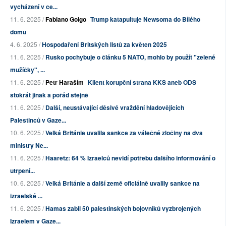
vycházení v ce...
11. 6. 2025 /
Fabiano Golgo
Trump katapultuje Newsoma do Bílého
domu
4. 6. 2025 /
Hospodaření Britských listů za květen 2025
11. 6. 2025 /
Rusko pochybuje o článku 5 NATO, mohlo by použít "zelené
mužíčky", ...
11. 6. 2025 /
Petr Haraším
Klient korupční strana KKS aneb ODS
stokrát jinak a pořád stejně
11. 6. 2025 /
Další, neustávající děsivé vraždění hladovějících
Palestinců v Gaze...
10. 6. 2025 /
Velká Británie uvalila sankce za válečné zločiny na dva
ministry Ne...
11. 6. 2025 /
Haaretz: 64 % Izraelců nevidí potřebu dalšího informování o
utrpení...
10. 6. 2025 /
Velká Británie a další země oficiálně uvalily sankce na
izraelské ...
11. 6. 2025 /
Hamas zabil 50 palestinských bojovníků vyzbrojených
Izraelem v Gaze...