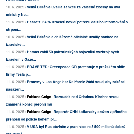
10. 6. 2025 /
Velká Británie uvalila sankce za válečné zločiny na dva
ministry Ne...
11. 6. 2025 /
Haaretz: 64 % Izraelců nevidí potřebu dalšího informování o
utrpení...
10. 6. 2025 /
Velká Británie a další země oficiálně uvalily sankce na
izraelské ...
11. 6. 2025 /
Hamas zabil 50 palestinských bojovníků vyzbrojených
Izraelem v Gaze...
11. 6. 2025 /
PRÁVĚ TEĎ: Greenpeace ČR protestuje v pražském sídle
firmy Tesla p...
11. 6. 2025 /
Protesty v Los Angeles: Kalifornie žádá soud, aby zakázal
nasazení...
11. 6. 2025 /
Fabiano Golgo
Rozsudek nad Cristinou Kirchnerovou
znamená konec peronismu
11. 6. 2025 /
Fabiano Golgo
Reportér CNN kafkovsky stažen z přímého
přenosu od policie během pr...
11. 6. 2025 /
V USA byl Rus obviněn z praní více než 500 milionů dolarů