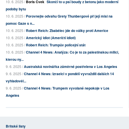
10. 6. 2025 /
Boris Cvek
Skončí to u psí boudy z betonu jako moderní
podoby bytu
10. 6. 2025 /
Porovnejte odvahu Grety Thunbergové při její misi na
pomoc Gaze s n...
10. 6. 2025 /
Robert Reich: Zbabělec jde do války proti Americe
10. 6. 2025 /
Americký idiot (Američtí idioti)
10. 6. 2025 /
Robert Reich: Trumpův policejní stát
10. 6. 2025 /
Channel 4 News: Analýza: Co je to za palestinskou milici,
kterou ny...
9. 6. 2025 /
Australská novinářka záměrné postřelena v Los Angeles
9. 6. 2025 /
Channel 4 News: Izraelci v pondělí vyvraždili dalších 14
vyhladověl...
9. 6. 2025 /
Channel 4 News: Trumpem vyvolané nepokoje v Los
Angeles
Britské listy