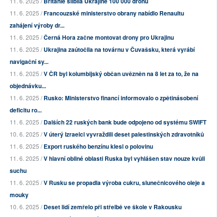
11. 6. 2025 /
Británie slíbila Ukrajině 100 000 dronů
11. 6. 2025 /
Francouzské ministerstvo obrany nabídlo Renaultu
zahájení výroby dr...
11. 6. 2025 /
Černá Hora začne montovat drony pro Ukrajinu
11. 6. 2025 /
Ukrajina zaútočila na továrnu v Čuvašsku, která vyrábí
navigační sy...
11. 6. 2025 /
V ČR byl kolumbijský občan uvězněn na 8 let za to, že na
objednávku...
11. 6. 2025 /
Rusko: Ministerstvo financí informovalo o zpětinásobení
deficitu ro...
11. 6. 2025 /
Dalších 22 ruských bank bude odpojeno od systému SWIFT
10. 6. 2025 /
V úterý Izraelci vyvraždili deset palestinských zdravotníků
11. 6. 2025 /
Export ruského benzínu klesl o polovinu
11. 6. 2025 /
V hlavní obilné oblasti Ruska byl vyhlášen stav nouze kvůli
suchu
11. 6. 2025 /
V Rusku se propadla výroba cukru, slunečnicového oleje a
mouky
10. 6. 2025 /
Deset lidí zemřelo při střelbě ve škole v Rakousku