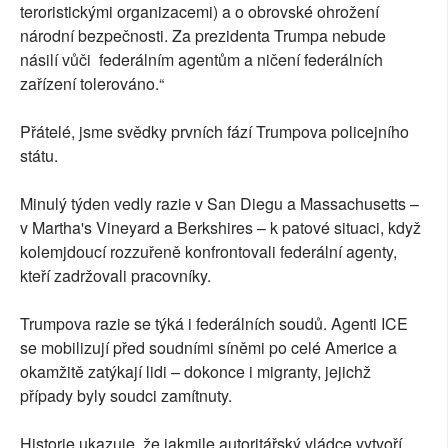
teroristickými organizacemi) a o obrovské ohrožení
národní bezpečnosti. Za prezidenta Trumpa nebude
násilí vůči federálním agentům a ničení federálních
zařízení tolerováno.“
Přátelé, jsme svědky prvních fází Trumpova policejního
státu.
Minulý týden vedly razie v San Diegu a Massachusetts –
v Martha's Vineyard a Berkshires – k patové situaci, když
kolemjdoucí rozzuřeně konfrontovali federální agenty,
kteří zadržovali pracovníky.
Trumpova razie se týká i federálních soudů. Agenti ICE
se mobilizují před soudními síněmi po celé Americe a
okamžitě zatýkají lidi – dokonce i migranty, jejichž
případy byly soudci zamítnuty.
Historie ukazuje, že jakmile autoritářský vládce vytvoří