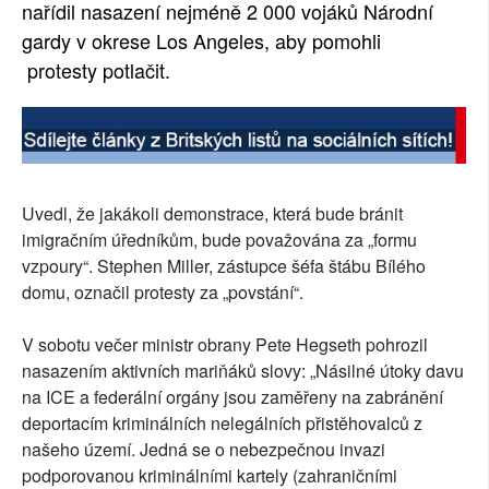
nařídil nasazení nejméně 2 000 vojáků Národní
gardy v okrese Los Angeles, aby pomohli
protesty potlačit.
Uvedl, že jakákoli demonstrace, která bude bránit
imigračním úředníkům, bude považována za „formu
vzpoury“. Stephen Miller, zástupce šéfa štábu Bílého
domu, označil protesty za „povstání“.
V sobotu večer ministr obrany Pete Hegseth pohrozil
nasazením aktivních mariňáků slovy: „Násilné útoky davu
na ICE a federální orgány jsou zaměřeny na zabránění
deportacím kriminálních nelegálních přistěhovalců z
našeho území. Jedná se o nebezpečnou invazi
podporovanou kriminálními kartely (zahraničními