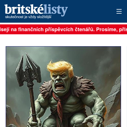
sejí na finančních příspěvcích čtenářů. Prosíme, přisp
PŘIHLÁSIT
AKTUÁLNÍ VYDÁNÍ
ARCHIV
ROZHOVORY
TÉMATA
NEJČTENĚJŠÍ ZA 7 DNÍ
AUTOŘI
PŘÍSPĚVKY NA PROVOZ