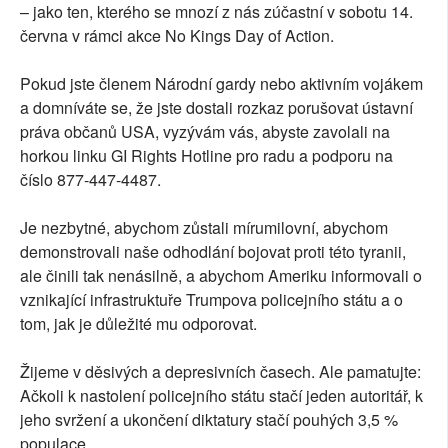
– jako ten, kterého se mnozí z nás zúčastní v sobotu 14.
června v rámci akce No Kings Day of Action.
Pokud jste členem Národní gardy nebo aktivním vojákem
a domníváte se, že jste dostali rozkaz porušovat ústavní
práva občanů USA, vyzývám vás, abyste zavolali na
horkou linku GI Rights Hotline pro radu a podporu na
číslo 877-447-4487.
Je nezbytné, abychom zůstali mírumilovní, abychom
demonstrovali naše odhodlání bojovat proti této tyranii,
ale činili tak nenásilně, a abychom Ameriku informovali o
vznikající infrastruktuře Trumpova policejního státu a o
tom, jak je důležité mu odporovat.
Žijeme v děsivých a depresivních časech. Ale pamatujte:
Ačkoli k nastolení policejního státu stačí jeden autoritář, k
jeho svržení a ukončení diktatury stačí pouhých 3,5 %
populace.