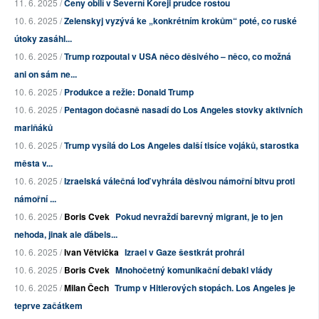
11. 6. 2025 /
Ceny obilí v Severní Koreji prudce rostou
10. 6. 2025 /
Zelenskyj vyzývá ke „konkrétním krokům“ poté, co ruské
útoky zasáhl...
10. 6. 2025 /
Trump rozpoutal v USA něco děsivého – něco, co možná
ani on sám ne...
10. 6. 2025 /
Produkce a režie: Donald Trump
10. 6. 2025 /
Pentagon dočasně nasadí do Los Angeles stovky aktivních
mariňáků
10. 6. 2025 /
Trump vysílá do Los Angeles další tisíce vojáků, starostka
města v...
10. 6. 2025 /
Izraelská válečná loď vyhrála děsivou námořní bitvu proti
námořní ...
10. 6. 2025 /
Boris Cvek
Pokud nevraždí barevný migrant, je to jen
nehoda, jinak ale ďábels...
10. 6. 2025 /
Ivan Větvička
Izrael v Gaze šestkrát prohrál
10. 6. 2025 /
Boris Cvek
Mnohočetný komunikační debakl vlády
10. 6. 2025 /
Milan Čech
Trump v Hitlerových stopách. Los Angeles je
teprve začátkem