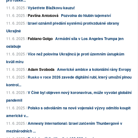
pro ruské...
11. 6. 2025 /
Vyšetřete Blažkovu kauzu!
11. 6. 2025 /
Pavlína Antošová
Pozvolna do hlubin tajemství
11. 6. 2025 /
Izrael oznámil předání systémů protivzdušné obrany
Ukrajině
11. 6. 2025 /
Fabiano Golgo
Armádní síla v Los Angeles Trumpa jen
oslabuje
11. 6. 2025 /
Více než polovina Ukrajinců je proti územním ústupkům
kvůli míru
11. 6. 2025 /
Adam Svoboda
Americké ambice a koloniální rány Evropy
11. 6. 2025 /
Rusko v roce 2026 zavede digitální rubl, který umožní plnou
kontrol...
11. 6. 2025 /
V Číně byl objeven nový koronavirus, může vyvolat globální
pandemii
11. 6. 2025 /
Polsko s odvoláním na nové vojenské výzvy odmítlo koupit
americké v...
11. 6. 2025 /
Amnesty international: Izrael zatčením Thunbergové v
mezinárodních ...