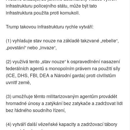
infrastrukturu policejního státu, může být tato
infrastruktura použita proti komukoli.
Trump takovou infrastrukturu rychle vytváří:
(1) vyhlašuje stav nouze na základě takzvané „rebelie“,
„povstání“ nebo „invaze“,
(2) využívá tento „stav nouze“ k ospravedlnění nasazení
federálních agentů s monopolním právem na použití síly
(ICE, DHS, FBI, DEA a Národní garda) proti civilistům
uvnitř země,
(3) umožňuje těmto militarizovaným agentům provádět
hromadné únosy a zatýkání bez zatykače a zadržovat lidi
bez řádného soudního řízení,
(4) vytváří další vězeňské kapacity a zadržovací tábory