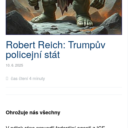
SOCIÁLNÍ SÍTĚ
RUBRIKY
PLNÁ VERZE STRÁNEK
Robert Reich: Trumpův
policejní stát
10. 6. 2025
čas čtení 4 minuty
Ohrožuje nás všechny
V pátek ráno provedli federální agenti z ICE,