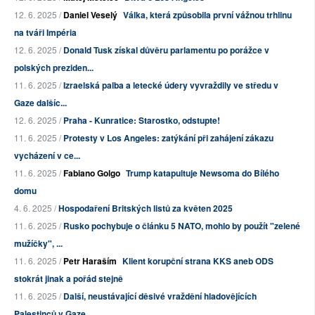
12. 6. 2025 /
Daniel Veselý
Válka, která způsobila první vážnou trhlinu
na tváři Impéria
12. 6. 2025 /
Donald Tusk získal důvěru parlamentu po porážce v
polských preziden...
11. 6. 2025 /
Izraelská palba a letecké údery vyvraždily ve středu v
Gaze dalšíc...
12. 6. 2025 /
Praha - Kunratice: Starostko, odstupte!
11. 6. 2025 /
Protesty v Los Angeles: zatýkání při zahájení zákazu
vycházení v ce...
11. 6. 2025 /
Fabiano Golgo
Trump katapultuje Newsoma do Bílého
domu
4. 6. 2025 /
Hospodaření Britských listů za květen 2025
11. 6. 2025 /
Rusko pochybuje o článku 5 NATO, mohlo by použít "zelené
mužíčky", ...
11. 6. 2025 /
Petr Haraším
Klient korupční strana KKS aneb ODS
stokrát jinak a pořád stejně
11. 6. 2025 /
Další, neustávající děsivé vraždění hladovějících
Palestinců v Gaze...