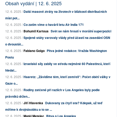
Obsah vydání | 12. 6. 2025
12. 6. 2025 /
Další masové ztráty na životech v blízkosti distribučních
míst pot...
12. 6. 2025 /
Co zatím víme o havárii letu Air India 171
12. 6. 2025 /
Bohumil Kartous
Svět se nám hroutí v morální superpozici
12. 6. 2025 /
Spojené státy varovaly vlády před účastí na zasedání OSN
o dvoustát...
12. 6. 2025 /
Fabiano Golgo
Pitva jedné redakce: Vražda Washington
Postu
12. 6. 2025 /
Izraelské síly zabily ve středu nejméně 60 Palestinců, kteří
hledal...
12. 6. 2025 /
Haaretz: „Závidíme těm, kteří zemřeli“: Počet obětí války v
Gaze o...
12. 6. 2025 /
Rodiny zatčené při raziích v Los Angeles byly podle
právníků držen...
12. 6. 2025 /
Jiří Hlavenka
Dukovany za čtyři sta? Kdepak, už teď
míříme k dvojnásobku a to se ...
12. 6. 2025 /
Matěj Metelec
Bitva o Los Angeles