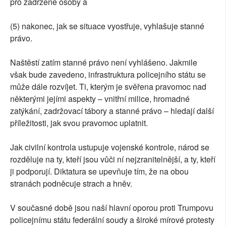
pro zadržené osoby a
(5) nakonec, jak se situace vyostřuje, vyhlašuje stanné
právo.
Naštěstí zatím stanné právo není vyhlášeno. Jakmile
však bude zavedeno, infrastruktura policejního státu se
může dále rozvíjet. Ti, kterým je svěřena pravomoc nad
některými jejími aspekty – vnitřní milice, hromadné
zatýkání, zadržovací tábory a stanné právo – hledají další
příležitosti, jak svou pravomoc uplatnit.
Jak civilní kontrola ustupuje vojenské kontrole, národ se
rozděluje na ty, kteří jsou vůči ní nejzranitelnější, a ty, kteří
ji podporují. Diktatura se upevňuje tím, že na obou
stranách podněcuje strach a hněv.
V současné době jsou naší hlavní oporou proti Trumpovu
policejnímu státu federální soudy a široké mírové protesty