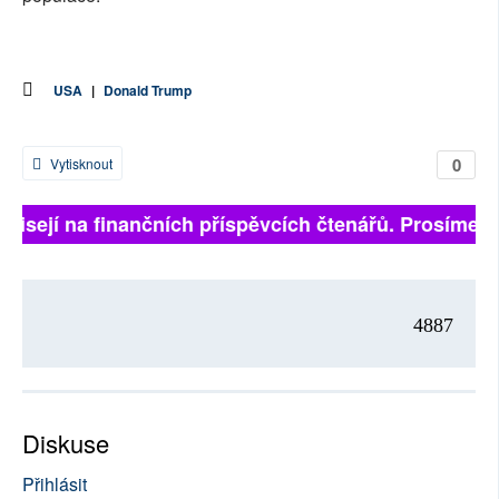
USA
|
Donald Trump
0
Vytisknout
visejí na finančních příspěvcích čtenářů. Prosíme, př
4887
Diskuse
Přihlásit