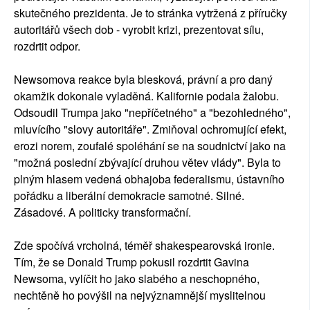
skutečného prezidenta. Je to stránka vytržená z příručky
autoritářů všech dob - vyrobit krizi, prezentovat sílu,
rozdrtit odpor.
Newsomova reakce byla blesková, právní a pro daný
okamžik dokonale vyladěná. Kalifornie podala žalobu.
Odsoudil Trumpa jako "nepříčetného" a "bezohledného",
mluvícího "slovy autoritáře". Zmiňoval ochromující efekt,
erozi norem, zoufalé spoléhání se na soudnictví jako na
"možná poslední zbývající druhou větev vlády". Byla to
plným hlasem vedená obhajoba federalismu, ústavního
pořádku a liberální demokracie samotné. Silné.
Zásadové. A politicky transformační.
Zde spočívá vrcholná, téměř shakespearovská ironie.
Tím, že se Donald Trump pokusil rozdrtit Gavina
Newsoma, vylíčit ho jako slabého a neschopného,
nechtěně ho povýšil na nejvýznamnější myslitelnou