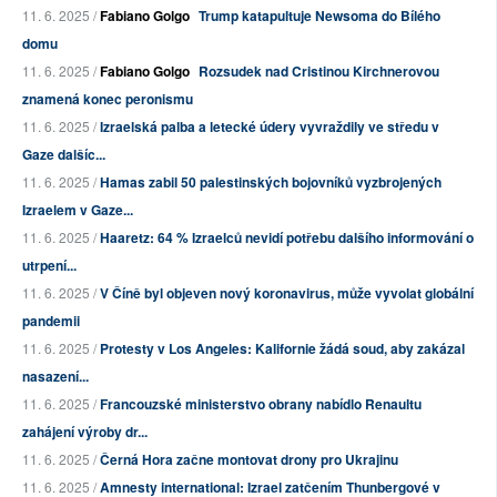
11. 6. 2025 /
Fabiano Golgo
Trump katapultuje Newsoma do Bílého
domu
11. 6. 2025 /
Fabiano Golgo
Rozsudek nad Cristinou Kirchnerovou
znamená konec peronismu
11. 6. 2025 /
Izraelská palba a letecké údery vyvraždily ve středu v
Gaze dalšíc...
11. 6. 2025 /
Hamas zabil 50 palestinských bojovníků vyzbrojených
Izraelem v Gaze...
11. 6. 2025 /
Haaretz: 64 % Izraelců nevidí potřebu dalšího informování o
utrpení...
11. 6. 2025 /
V Číně byl objeven nový koronavirus, může vyvolat globální
pandemii
11. 6. 2025 /
Protesty v Los Angeles: Kalifornie žádá soud, aby zakázal
nasazení...
11. 6. 2025 /
Francouzské ministerstvo obrany nabídlo Renaultu
zahájení výroby dr...
11. 6. 2025 /
Černá Hora začne montovat drony pro Ukrajinu
11. 6. 2025 /
Amnesty international: Izrael zatčením Thunbergové v