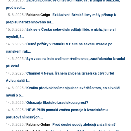
proč svoli...
15. 6. 2025 /
Fabiano Golgo
Exkluzivní: Britské listy měly přístup k
přepisu narozeninového tel...
15. 6. 2025 /
Jak se v Česku sebe-diskreditují i lidé, o nichž jsme si
mysleli, ž...
14. 6. 2025 /
Četné požáry v rafinérii v Haifě na severu Izraele po
íránském rak...
14. 6. 2025 /
Syn veze na kole svého mrtvého otce, zastřeleného Izraelci
při čeká...
14. 6. 2025 /
Channel 4 News: Íránem zničená izraelská čtvrť u Tel
Avivu, další i...
14. 6. 2025 /
Kvalita předvolební manipulace svědčí o tom, co si voliči
myslí o o...
14. 6. 2025 /
Odsuzuje Skotsko izraelskou agresi?
14. 6. 2025 /
HRW: Příliš pomalá změna postoje k izraelskému
porušování lidských ...
14. 6. 2025 /
Fabiano Golgo
Proč české soudy zlehčují znásilnění?