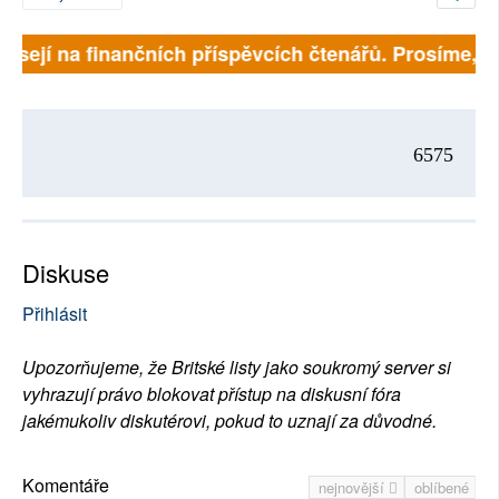
isejí na finančních příspěvcích čtenářů. Prosíme, při
6575
Diskuse
Přihlásit
Upozorňujeme, že Britské listy jako soukromý server si
vyhrazují právo blokovat přístup na diskusní fóra
jakémukoliv diskutérovi, pokud to uznají za důvodné.
Komentáře
nejnovější
oblíbené