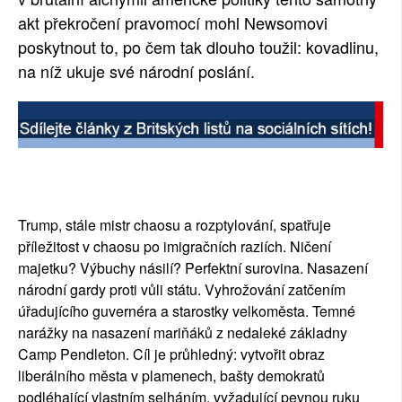
akt překročení pravomocí mohl Newsomovi
poskytnout to, po čem tak dlouho toužil: kovadlinu,
na níž ukuje své národní poslání.
Trump, stále mistr chaosu a rozptylování, spatřuje
příležitost v chaosu po imigračních raziích. Ničení
majetku? Výbuchy násilí? Perfektní surovina. Nasazení
národní gardy proti vůli státu. Vyhrožování zatčením
úřadujícího guvernéra a starostky velkoměsta. Temné
narážky na nasazení mariňáků z nedaleké základny
Camp Pendleton. Cíl je průhledný: vytvořit obraz
liberálního města v plamenech, bašty demokratů
podléhající vlastním selháním, vyžadující pevnou ruku