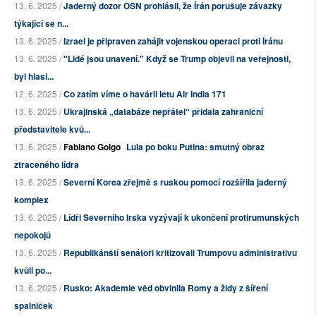
13. 6. 2025 /
Jaderný dozor OSN prohlásil, že Írán porušuje závazky
týkající se n...
13. 6. 2025 /
Izrael je připraven zahájit vojenskou operaci proti Íránu
13. 6. 2025 /
"Lidé jsou unavení." Když se Trump objevil na veřejnosti,
byl hlasi...
12. 6. 2025 /
Co zatím víme o havárii letu Air India 171
13. 6. 2025 /
Ukrajinská „databáze nepřátel“ přidala zahraniční
představitele kvů...
13. 6. 2025 /
Fabiano Golgo
Lula po boku Putina: smutný obraz
ztraceného lídra
13. 6. 2025 /
Severní Korea zřejmě s ruskou pomocí rozšířila jaderný
komplex
13. 6. 2025 /
Lídři Severního Irska vyzývají k ukončení protirumunských
nepokojů
13. 6. 2025 /
Republikánští senátoři kritizovali Trumpovu administrativu
kvůli po...
13. 6. 2025 /
Rusko: Akademie věd obvinila Romy a židy z šíření
spalniček