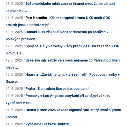
13. 6. 2025 /
Šéf amerického ministerstva financí tvrdí, že ukrajinská
ekonomika ...
11. 6. 2025 /
Petr Haraším
Klient korupční strana KKS aneb ODS
stokrát jinak a pořád stejně
12. 6. 2025 /
Donald Tusk získal důvěru parlamentu po porážce v
polských preziden...
12. 6. 2025 /
Spojené státy varovaly vlády před účastí na zasedání OSN
o dvoustát...
12. 6. 2025 /
Izraelské síly zabily ve středu nejméně 60 Palestinců, kteří
hledal...
12. 6. 2025 /
Haaretz: „Závidíme těm, kteří zemřeli“: Počet obětí války v
Gaze o...
12. 6. 2025 /
Praha - Kunratice: Starostko, odstupte!
11. 6. 2025 /
Protesty v Los Angeles: zatýkání při zahájení zákazu
vycházení v ce...
11. 6. 2025 /
Rusko v roce 2026 zavede digitální rubl, který umožní plnou
kontrol...
11. 6. 2025 /
Vyšetřete Blažkovu kauzu!