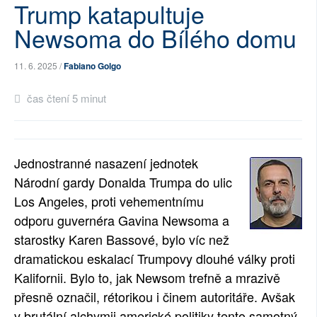
Trump katapultuje
SOCIÁLNÍ SÍTĚ
Newsoma do Bílého domu
RUBRIKY
11. 6. 2025 /
Fabiano Golgo
PLNÁ VERZE STRÁNEK
čas čtení 5 minut
Jednostranné nasazení jednotek
Národní gardy Donalda Trumpa do ulic
Los Angeles, proti vehementnímu
odporu guvernéra Gavina Newsoma a
starostky Karen Bassové, bylo víc než
dramatickou eskalací Trumpovy dlouhé války proti
Kalifornii. Bylo to, jak Newsom trefně a mrazivě
přesně označil, rétorikou i činem autoritáře. Avšak
v brutální alchymii americké politiky tento samotný