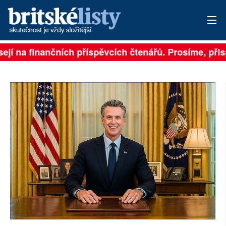
ejí na finančních příspěvcích čtenářů. Prosíme, přispě
PŘIHLÁSIT
AKTUÁLNÍ VYDÁNÍ
ARCHIV
ROZHOVORY
TÉMATA
NEJČTENĚJŠÍ ZA 7 DNÍ
AUTOŘI
PŘÍSPĚVKY NA PROVOZ