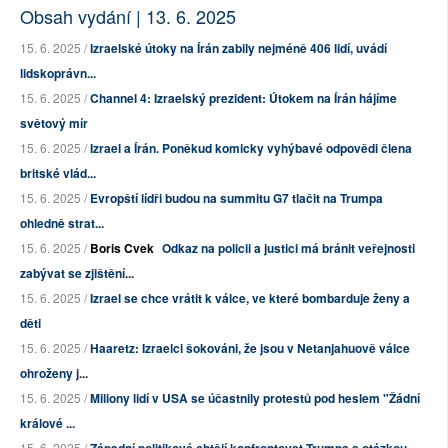
Obsah vydání | 13. 6. 2025
15. 6. 2025 /
Izraelské útoky na Írán zabily nejméně 406 lidí, uvádí
lidskoprávn...
15. 6. 2025 /
Channel 4: Izraelský prezident: Útokem na Írán hájíme
světový mír
15. 6. 2025 /
Izrael a Írán. Poněkud komicky vyhýbavé odpovědi člena
britské vlád...
15. 6. 2025 /
Evropští lídři budou na summitu G7 tlačit na Trumpa
ohledně strat...
15. 6. 2025 /
Boris Cvek
Odkaz na policii a justici má bránit veřejnosti
zabývat se zjištění...
15. 6. 2025 /
Izrael se chce vrátit k válce, ve které bombarduje ženy a
děti
15. 6. 2025 /
Haaretz: Izraelci šokováni, že jsou v Netanjahuově válce
ohroženy j...
15. 6. 2025 /
Miliony lidí v USA se účastnily protestů pod heslem "Žádní
králové ...
15. 6. 2025 /
Západní politikové chtějí konfrontovat Trumpa s otázkou,