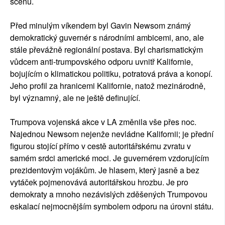
scénu.
Před minulým víkendem byl Gavin Newsom známý
demokratický guvernér s národními ambicemi, ano, ale
stále převážně regionální postava. Byl charismatickým
vůdcem anti-trumpovského odporu uvnitř Kalifornie,
bojujícím o klimatickou politiku, potratová práva a konopí.
Jeho profil za hranicemi Kalifornie, natož mezinárodně,
byl významný, ale ne ještě definující.
Trumpova vojenská akce v LA změnila vše přes noc.
Najednou Newsom nejenže nevládne Kalifornii; je přední
figurou stojící přímo v cestě autoritářskému zvratu v
samém srdci americké moci. Je guvernérem vzdorujícím
prezidentovým vojákům. Je hlasem, který jasně a bez
vytáček pojmenovává autoritářskou hrozbu. Je pro
demokraty a mnoho nezávislých zděšených Trumpovou
eskalací nejmocnějším symbolem odporu na úrovni státu.