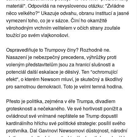
materiál". Odpovídá na nevyslovenou otázku: "Zvládne
něco velkého?" Ukazuje odvahu, obranu institucí a jasné
vymezení toho, co je v sázce. Činí ho okamžitě
věrohodným vrchním velitelem v očích strany zoufale
toužící po svém vlajkonošovi.
Ospravedlňuje to Trumpovy činy? Rozhodně ne.
Nasazení je nebezpečný precedens, výhrůžky proti
voleným představitelům jsou za hranicí slušnosti a
potenciál další eskalace je děsivý. Ten "ochromující
efekt", o kterém Newsom mluví, je skutečný a škodlivý
pro samotnou demokracii. Toto je velmi temná hodina.
Přesto je politika, zejména v éře Trumpa, divadlem
grotesknosti a nečekaného. Ve své horlivosti ponížit a
ovládnout své vnímané nepřátele se Trump dopustil
kardinálního hříchu své politické strategie: posílil svého
protivníka. Dal Gavinovi Newsomovi důstojnost, národní