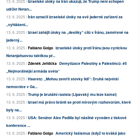
13. 6. 2025 /
Izraelské útoky na Írán ukazují, že Trump není schopen
udržet Netan...
13. 6. 2025 /
Írán označil izraelské útoky na své jaderné zařízení za
„vyhlášení...
13. 6. 2025 /
Izrael zahájil útoky na „desítky“ cílů v Íránu, zaměřené na
jaderný...
13. 6. 2025 /
Fabiano Golgo
Izraelské útoky proti Íránu jsou cynickou
Netanjahuovou taktikou př...
13. 6. 2025 /
Zdeněk Jehlička
Demytizace Palestiny a Palestinců: #5
„Nejmorálnější armáda světa“
13. 6. 2025 /
Haaretz: „Mohou zemřít stovky lidí“: Druhá největší
nemocnice v Ga...
13. 6. 2025 /
Trump je brutální rasista (Lipavský mu leze kamsi)
13. 6. 2025 /
Izrael má právo bránit se proti mírovým rozhovorům, které
byly na...
13. 6. 2025 /
USA: Senátor Alex Padilla byl násilně vyveden z tiskové
konference ...
13. 6. 2025 /
Fabiano Golgo
Americký fašismus (když to kváká jako