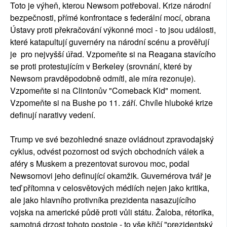
Toto je výheň, kterou Newsom potřeboval. Krize národní
bezpečnosti, přímé konfrontace s federální mocí, obrana
Ústavy proti překračování výkonné moci - to jsou události,
které katapultují guvernéry na národní scénu a prověřují
je pro nejvyšší úřad. Vzpomeňte si na Reagana stavícího
se proti protestujícím v Berkeley (srovnání, které by
Newsom pravděpodobně odmítl, ale míra rezonuje).
Vzpomeňte si na Clintonův "Comeback Kid" moment.
Vzpomeňte si na Bushe po 11. září. Chvíle hluboké krize
definují narativy vedení.
Trump ve své bezohledné snaze ovládnout zpravodajský
cyklus, odvést pozornost od svých obchodních válek a
aféry s Muskem a prezentovat surovou moc, podal
Newsomovi jeho definující okamžik. Guvernérova tvář je
teď přítomna v celosvětových médiích nejen jako kritika,
ale jako hlavního protivníka prezidenta nasazujícího
vojska na americké půdě proti vůli státu. Žaloba, rétorika,
samotná drzost tohoto postoje - to vše křičí "prezidentský