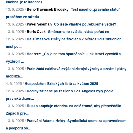
kachna, je to kachna)
13. 6. 2025 /
Beno Trávníček Brodský
Test našeho „právního státu“
proběhne ve středu
13. 6. 2025 /
Pavel Veleman
Co ještě vlastně potřebujeme vědět?
13. 6. 2025 /
Boris Cvek
Směnárna to zvládla, vláda pořád ne
12. 6. 2025 /
Další masové ztráty na životech v blízkosti distribučních
míst pot...
13. 6. 2025 /
Haaretz: „Co je na tom špatného?“: Jak Izrael vycvičil a
vyzbrojil ...
13. 6. 2025 /
Putin žádá naléhavé zvýšení zbrojní výroby a oznámil plány
mobiliza...
4. 6. 2025 /
Hospodaření Britských listů za květen 2025
12. 6. 2025 /
Rodiny zatčené při raziích v Los Angeles byly podle
právníků držen...
13. 6. 2025 /
Rusko stupňuje ofenzívu na celé frontě, aby přesvědčilo
Západ k pře...
13. 6. 2025 /
Putování Adama Hnidy: Symbolická cesta za spravedlnost
a podporu ob...