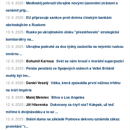
13. 6. 2025 /
Medinskij pohrozil Ukrajině novými územními ztrátami a
oznámil přip...
13. 6. 2025 /
EU připravuje sankce proti dvěma čínským bankám
obchodujícím s Ruskem
13. 6. 2025 /
Rusko po ukrajinském útoku "přestěhovalo" strategické
bombardéry na...
13. 6. 2025 /
Ukrajina podruhé za dva týdny zaútočila na největší ruskou
továrnu ...
12. 6. 2025 /
Bohumil Kartous
Svět se nám hroutí v morální superpozici
13. 6. 2025 /
Peníze penzistů ve Spojených státech a Velké Británii
mohly být inv...
12. 6. 2025 /
Daniel Veselý
Válka, která způsobila první vážnou trhlinu
na tváři Impéria
12. 6. 2025 /
Matěj Metelec
Bitva o Los Angeles
12. 6. 2025 /
Jiří Hlavenka
Dukovany za čtyři sta? Kdepak, už teď
míříme k dvojnásobku a to se ...
13. 6. 2025 /
Státní duma na základě Putinova dekretu oznámila zákaz
promítání "r...