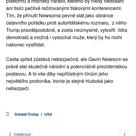
platformu a hrdinský narativ, kterého by nikdy nedosáhl
ani tisíci pečlivě režírovanými tiskovými konferencemi.
Tím, že přinutil Newsoma pevně stát jako obránce
ústavního pořádku proti autoritářskému rozmaru, z něho
Trump pravděpodobně, a zcela neúmyslně, vytvořil lídra
demokratů a možná i vysochal muže, který by ho mohl
nakonec vystřídat.
Cesta vpřed zůstává nebezpečná, ale Gavin Newsom se
právě stal skutečně národní a potenciálně prezidentskou
postavou. A to vše díky nepříčetným činům jeho
největšího protivníka. Ironie je stejně hluboká jako
nebezpečí.
Donald Trump
|
USA
1
Vytisknout