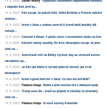
14. 6. 2025 /
Daniel Veselý
Vypuknutí rozsáhlého regionálního konfliktu
v západní Asii, jenž by...
14. 6. 2025 /
Írán varuje, že pokud USA, Velká Británie a Francie zabrání
útokům...
14. 6. 2025 /
Izrael v Gaze v sobotu usmrtil či zranil další desítky lidí
čekajíc...
13. 6. 2025 /
Channel 4 News: V pátek večer o izraelském útoku na Írán
14. 6. 2025 /
Íránské rakety zasáhly Tel Aviv, Netanjahu varuje, že jeho
útok na ...
14. 6. 2025 /
Američané míří na Blízký východ, aby se věnovali svému
národnímu sp...
14. 6. 2025 /
Je Írán tak blízko k výrobě jaderné zbraně, jak tvrdí
Netanjahu?
13. 6. 2025 /
Izrael vypnul internet v Gaze. Co tam asi teď dělá?
14. 6. 2025 /
Fabiano Golgo
Babiš a jeho toxická hra s lidskými pudy
13. 6. 2025 /
Trump zase lže - snaží se připsat si zásluhy za izraelský
útok na ...
14. 6. 2025 /
Fabiano Golgo
Krvavé ozvěny Kolumbie