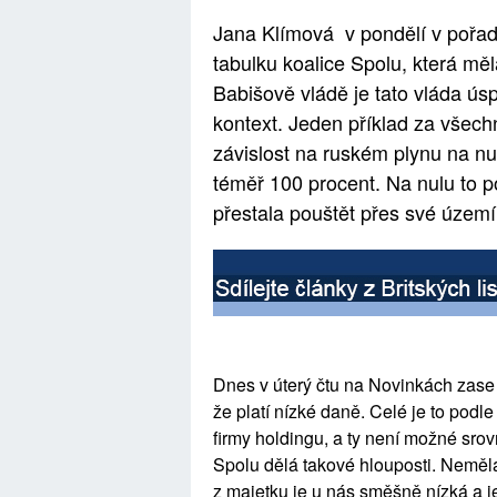
Jana Klímová v pondělí v pořa
tabulku koalice Spolu, která měla
Babišově vládě je tato vláda ús
kontext. Jeden příklad za všechn
závislost na ruském plynu na nulu
téměř 100 procent. Na nulu to p
přestala pouštět přes své území
Dnes v úterý čtu na Novinkách zase 
že platí nízké daně. Celé je to podle
firmy holdingu, a ty není možné sro
Spolu dělá takové hlouposti. Neměla
z majetku je u nás směšně nízká a j