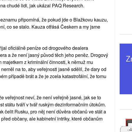
e na chudé lidi, jak ukázal PAQ Research.
Seznamu připomíná, že pokud jde o Blažkovu kauzu,
lení, co se stalo. Kauza otřásá Českem a my jsme
řijal oficiálně peníze od drogového dealera
era a že není jasný původ těch jeho peněz. Drogový
ým majetkem z kriminální činnosti, k němuž mu
neměl na to, aby veřejnosti jasně sdělil, že dary od
m případě brát a že je zcela katastrofální, že tomu
že veřejnost neví, že není veřejně jasné, jak se to
t státu tváří v tvář ruským dezinformačním útokům.
 čelit Rusku, pro něj není důvěra občanů ve stát a
před občany, ale kabinetní intriky, které občanům