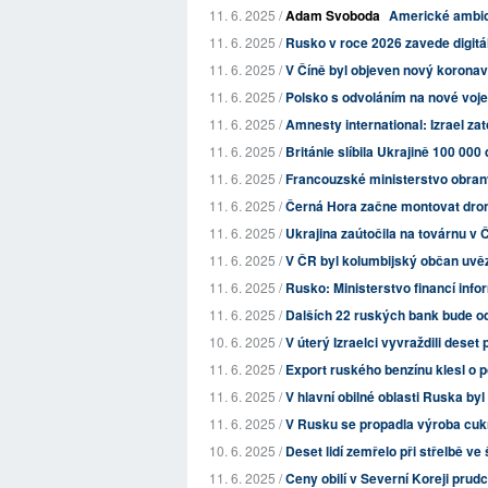
11. 6. 2025 /
Adam Svoboda
Americké ambice
11. 6. 2025 /
Rusko v roce 2026 zavede digitáln
11. 6. 2025 /
V Číně byl objeven nový koronav
11. 6. 2025 /
Polsko s odvoláním na nové voje
11. 6. 2025 /
Amnesty international: Izrael za
11. 6. 2025 /
Británie slíbila Ukrajině 100 000
11. 6. 2025 /
Francouzské ministerstvo obrany 
11. 6. 2025 /
Černá Hora začne montovat dron
11. 6. 2025 /
Ukrajina zaútočila na továrnu v 
11. 6. 2025 /
V ČR byl kolumbijský občan uvězn
11. 6. 2025 /
Rusko: Ministerstvo financí infor
11. 6. 2025 /
Dalších 22 ruských bank bude 
10. 6. 2025 /
V úterý Izraelci vyvraždili deset
11. 6. 2025 /
Export ruského benzínu klesl o p
11. 6. 2025 /
V hlavní obilné oblasti Ruska by
11. 6. 2025 /
V Rusku se propadla výroba cuk
10. 6. 2025 /
Deset lidí zemřelo při střelbě v
11. 6. 2025 /
Ceny obilí v Severní Koreji prud