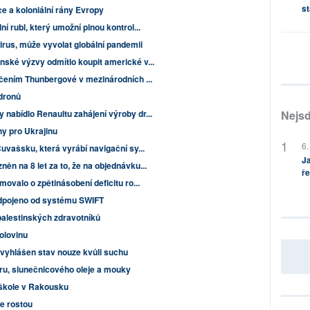
st
 a koloniální rány Evropy
í rubl, který umožní plnou kontrol...
irus, může vyvolat globální pandemii
nské výzvy odmítlo koupit americké v...
tčením Thunbergové v mezinárodních ...
 dronů
Nejsd
nabídlo Renaultu zahájení výroby dr...
y pro Ukrajinu
6.
Čuvašsku, která vyrábí navigační sy...
Ja
ěn na 8 let za to, že na objednávku...
ře
movalo o zpětinásobení deficitu ro...
odpojeno od systému SWIFT
 palestinských zdravotníků
olovinu
l vyhlášen stav nouze kvůli suchu
ru, slunečnicového oleje a mouky
e škole v Rakousku
ce rostou