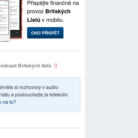
Přispějte finančně na
provoz
Britských
v mobilu.
Listů
CHCI PŘISPĚT
odcast Britských listů
áhněte si rozhovory v audio
mátu a poslouchejte je kdekoliv.
k na to?