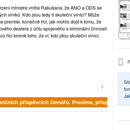
rzení ministra vnitra Rakušana, že ANO a ODS se
ch viníků. Kdo jsou tedy ti skuteční viníci? Může
e premiér, konečně říci, jak mohlo dojít k tomu, že
ogového dealera z účtu spojeného s kriminální činností
říci kromě toho, že ví, kdo jdou skuteční viníci,
P
St
1
for
Ja
nčních příspěvcích čtenářů. Prosíme, přispějte. ➥