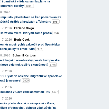
, španělská vláda oznámila plány na
ybudování bariéry
10511
 8. 2026
ump ustoupil od útoků na Írán po varování ze
aúdské Arábie a hrozbách z Teheránu
8981
. 7. 2026
Fabiano Golgo
álie zavírá dveře, kterými sama prošla
7944
. 7. 2026
Boris Cvek
emiér musí rychle zakročit proti Španělsku,
esně jak by to chtěl Putin
7175
 8. 2026
Bohumil Kartous
acinka jako orwellovský pěšák trumpovské
titeze o demokracii (o skutečnosti)
6746
. 7. 2026
C: Hysterie ohledně imigrantů ve španělské
eutě je nesmysl
5805
. 7. 2026
rael dnes v Gaze zabil osmiletou Ritu
4477
. 7. 2026
amás předá zbraně nové správě v Gaze,
ěluje představitel, dohoda však závisí na