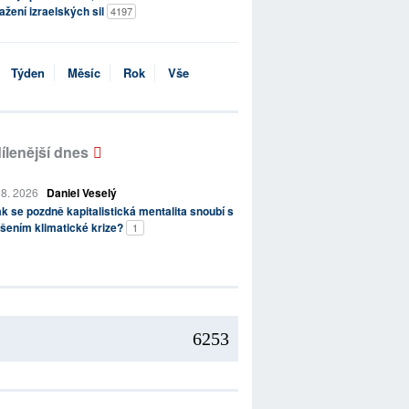
ažení izraelských sil
4197
Týden
Měsíc
Rok
Vše
ílenější dnes
 8. 2026
Daniel Veselý
k se pozdně kapitalistická mentalita snoubí s
šením klimatické krize?
1
6253