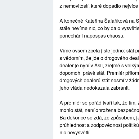
z nemovitostí, které dopadlo nejvíc
A konečně Kateřina Šafaříková na 
stále nevíme nic, co by dalo vysvět
ponecháni napospas chaosu.
Víme ovšem zcela jistě jedno: stát p
s vědomím, že jde o drogového deal
dealer je nyní v Asii, zřejmě s velk
dopomohl právě stát. Premiér přitom 
drogových dealerů stát nesmí v žádné
jeho vláda nedokázala zabránit.
A premiér se pořád tváří tak, že tím, 
mohlo stát, není ohrožena bezpečnos
Ba dokonce se zdá, že způsobem, jak
průhlednost a zodpovědnost politiků 
nic nevysvětlí.