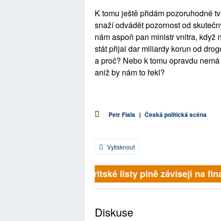
K tomu ještě přidám pozoruhodné tv
snaží odvádět pozornost od skutečný
nám aspoň pan ministr vnitra, když n
stát přijal dar miliardy korun od dr
a proč? Nebo k tomu opravdu nemá co 
aniž by nám to řekl?
Petr Fiala
|
Česká politická scéna
Vytisknout
Britské listy plně závisejí na fina
Diskuse