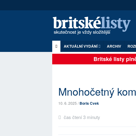
AKTUÁLNÍ VYDÁNÍ
ARCHIV
ROZ
Britské listy plně 
Mnohočetný komu
10. 6. 2025 /
Boris Cvek
čas čtení 3 minuty