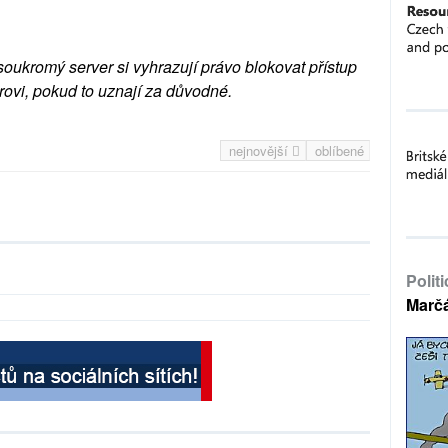
soukromý server si vyhrazují právo blokovat přístup
rovi, pokud to uznají za důvodné.
nejnovější
oblíbené
Polit
Marč