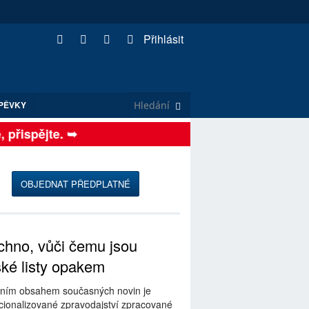
Přihlásit
PĚVKY
řispějte. ➥
OBJEDNAT PŘEDPLATNÉ
hno, vůči čemu jsou
ské listy opakem
ním obsahem současných novin je
ionalizované zpravodajství zpracované