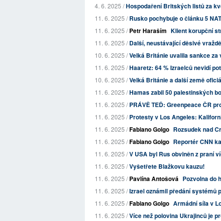
4. 6. 2025 /
Hospodaření Britských listů za k
11. 6. 2025 /
Rusko pochybuje o článku 5 NATO
11. 6. 2025 /
Petr Haraším
Klient korupční s
11. 6. 2025 /
Další, neustávající děsivé vraždě
10. 6. 2025 /
Velká Británie uvalila sankce za 
11. 6. 2025 /
Haaretz: 64 % Izraelců nevidí pot
10. 6. 2025 /
Velká Británie a další země oficiá
11. 6. 2025 /
Hamas zabil 50 palestinských bo
11. 6. 2025 /
PRÁVĚ TEĎ: Greenpeace ČR protes
11. 6. 2025 /
Protesty v Los Angeles: Kaliforn
11. 6. 2025 /
Fabiano Golgo
Rozsudek nad Cr
11. 6. 2025 /
Fabiano Golgo
Reportér CNN kaf
11. 6. 2025 /
V USA byl Rus obviněn z praní ví
11. 6. 2025 /
Vyšetřete Blažkovu kauzu!
11. 6. 2025 /
Pavlína Antošová
Pozvolna do h
11. 6. 2025 /
Izrael oznámil předání systémů 
11. 6. 2025 /
Fabiano Golgo
Armádní síla v L
11. 6. 2025 /
Více než polovina Ukrajinců je 