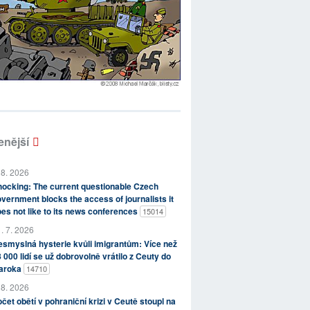
enější
 8. 2026
ocking: The current questionable Czech
vernment blocks the access of journalists it
es not like to its news conferences
15014
. 7. 2026
smyslná hysterie kvůli imigrantům: Více než
 000 lidí se už dobrovolně vrátilo z Ceuty do
aroka
14710
 8. 2026
čet obětí v pohraniční krizi v Ceutě stoupl na