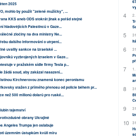
67
věten 2025
v
, mohlo by použít "zelené mužíčky", ...
2.
trana KKS aneb ODS stokrát jinak a pořád stejně
Tr
ní hladovějících Palestinců v Gaze...
S
válečné zločiny na dva ministry Ne...
31
It
řebu dalšího informování o utrpení...
31
lně uvalily sankce na izraelské ...
Pr
jovníků vyzbrojených Izraelem v Gaze...
př
tuje v pražském sídle firmy Tesla p...
1.
ie žádá soud, aby zakázal nasazení...
M
istinou Kirchnerovou znamená konec peronismu
an
kovsky stažen z přímého přenosu od policie během pr...
31
BB
ce než 500 milionů dolarů pro ruské...
C
31
lubin tajemství
Iz
protivzdušné obrany Ukrajině
31
os Angeles Trumpa jen oslabuje
H
proti územním ústupkům kvůli míru
sd