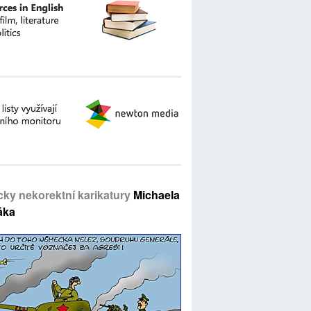
icky nekorektní karikatury
Michaela
áka