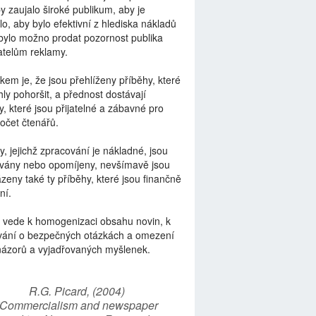
by zaujalo široké publikum, aby je
lo, aby bylo efektivní z hlediska nákladů
bylo možno prodat pozornost publika
telům reklamy.
kem je, že jsou přehlíženy příběhy, které
ly pohoršit, a přednost dostávají
y, které jsou přijatelné a zábavné pro
počet čtenářů.
y, jejichž zpracování je nákladné, jsou
vány nebo opomíjeny, nevšímavě jsou
zeny také ty příběhy, které jsou finančně
ní.
 vede k homogenizaci obsahu novin, k
vání o bezpečných otázkách a omezení
názorů a vyjadřovaných myšlenek.
R.G. Picard, (2004)
“Commercialism and newspaper