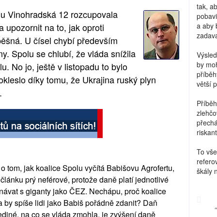
tak, a
du Vinohradská 12 rozcupovala
pobavi
 upozornit na to, jak oproti
a aby 
zadava
pěšná. U čísel chybí především
y. Spolu se chlubí, že vláda snížila
Výsled
by moh
. No jo, ještě v listopadu to bylo
příběh
okleslo díky tomu, že Ukrajina ruský plyn
větší 
.
Příběh
zlehčo
přechá
riskant
To vše
refero
o tom, jak koalice Spolu vyčítá Babišovu Agrofertu,
škály 
 článku prý neférové, protože daně platí jednotlivé
vnávat s giganty jako ČEZ. Nechápu, proč koalice
 by spíše lidi jako Babiš pořádně zdanit? Daň
ediné, na co se vláda zmohla, je zvýšení daně