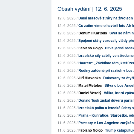
Obsah vydání | 12. 6. 2025
12. 6. 2025 /
Další masové ztráty na životech v 
12. 6. 2025 /
Co zatím víme o havárii letu Air 
12. 6. 2025 /
Bohumil Kartous
Svět se nám hr
12. 6. 2025 /
Spojené státy varovaly vlády pře
12. 6. 2025 /
Fabiano Golgo
Pitva jedné reda
12. 6. 2025 /
Izraelské síly zabily ve středu ne
12. 6. 2025 /
Haaretz: „Závidíme těm, kteří zem
12. 6. 2025 /
Rodiny zatčené při raziích v Los
12. 6. 2025 /
Jiří Hlavenka
Dukovany za čtyři 
12. 6. 2025 /
Matěj Metelec
Bitva o Los Ange
12. 6. 2025 /
Daniel Veselý
Válka, která způso
12. 6. 2025 /
Donald Tusk získal důvěru parla
11. 6. 2025 /
Izraelská palba a letecké údery v
12. 6. 2025 /
Praha - Kunratice: Starostko, od
11. 6. 2025 /
Protesty v Los Angeles: zatýkání
11. 6. 2025 /
Fabiano Golgo
Trump katapultu