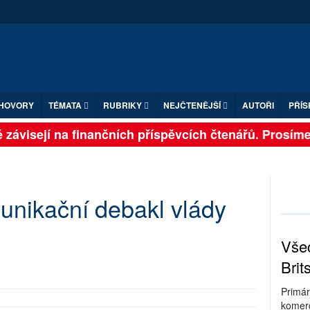
HOVORY
TÉMATA
RUBRIKY
NEJČTENĚJŠÍ
AUTOŘI
PŘÍS
závisejí na finančních příspěvcích čtenářů. Prosíme, p
nikační debakl vlády
Všec
Brit
Primár
komerc