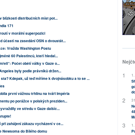
blízkosti distribučních míst pot...
India 171
outí v morální superpozici
d účastí na zasedání OSN o dvoustát...
kce: Vražda Washington Postu
jméně 60 Palestinců, kteří hledal...
Nejčt
řeli“: Počet obětí války v Gaze o...
 Angeles byly podle právníků držen...
1.
sta? Kdepak, už teď míříme k dvojnásobku a to se ...
Sh
les
go
do
bila první vážnou trhlinu na tváři Impéria
31
mentu po porážce v polských preziden...
Ne
yvraždily ve středu v Gaze dalšíc...
48
stupte!
M
 při zahájení zákazu vycházení v ce...
1.
Po
je Newsoma do Bílého domu