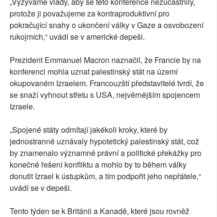
„Vyzýváme vlády, aby se této konference nezúčastnily,
protože ji považujeme za kontraproduktivní pro
pokračující snahy o ukončení války v Gaze a osvobození
rukojmích,“ uvádí se v americké depeši.
Prezident Emmanuel Macron naznačil, že Francie by na
konferenci mohla uznat palestinský stát na území
okupovaném Izraelem. Francouzští představitelé tvrdí, že
se snaží vyhnout střetu s USA, nejvěrnějším spojencem
Izraele.
„Spojené státy odmítají jakékoli kroky, které by
jednostranně uznávaly hypotetický palestinský stát, což
by znamenalo významné právní a politické překážky pro
konečné řešení konfliktu a mohlo by to během války
donutit Izrael k ústupkům, a tím podpořit jeho nepřátele,“
uvádí se v depeši.
Tento týden se k Británii a Kanadě, které jsou rovněž