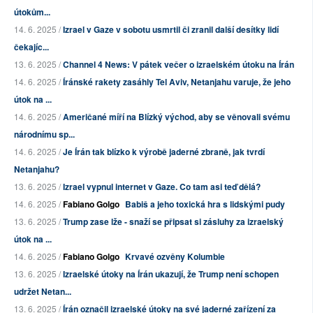
útokům...
14. 6. 2025 /
Izrael v Gaze v sobotu usmrtil či zranil další desítky lidí
čekajíc...
13. 6. 2025 /
Channel 4 News: V pátek večer o izraelském útoku na Írán
14. 6. 2025 /
Íránské rakety zasáhly Tel Aviv, Netanjahu varuje, že jeho
útok na ...
14. 6. 2025 /
Američané míří na Blízký východ, aby se věnovali svému
národnímu sp...
14. 6. 2025 /
Je Írán tak blízko k výrobě jaderné zbraně, jak tvrdí
Netanjahu?
13. 6. 2025 /
Izrael vypnul internet v Gaze. Co tam asi teď dělá?
14. 6. 2025 /
Fabiano Golgo
Babiš a jeho toxická hra s lidskými pudy
13. 6. 2025 /
Trump zase lže - snaží se připsat si zásluhy za izraelský
útok na ...
14. 6. 2025 /
Fabiano Golgo
Krvavé ozvěny Kolumbie
13. 6. 2025 /
Izraelské útoky na Írán ukazují, že Trump není schopen
udržet Netan...
13. 6. 2025 /
Írán označil izraelské útoky na své jaderné zařízení za