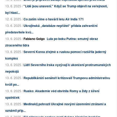
13. 6. 2025 /
"Lidé jsou unavení." Když se Trump objevil na veřejnosti,
byl hlasi...
12. 6. 2025 /
Co zatím víme o havárii letu Air India 171
13. 6. 2025 /
Ukrajinská „databáze nepřátel“ přidala zahraniční
představitele kvů...
13. 6. 2025 /
Fabiano Golgo
Lula po boku Putina: smutný obraz
ztraceného lídra
13. 6. 2025 /
Severní Korea zřejmě s ruskou pomocí rozšířila jaderný
komplex
13. 6. 2025 /
Lídři Severního Irska vyzývají k ukončení protirumunských
nepokojů
13. 6. 2025 /
Republikánští senátoři kritizovali Trumpovu administrativu
kvůli po...
13. 6. 2025 /
Rusko: Akademie věd obvinila Romy a židy z šíření
spalniček
13. 6. 2025 /
Medinskij pohrozil Ukrajině novými územními ztrátami a
oznámil přip...
13. 6. 2025 /