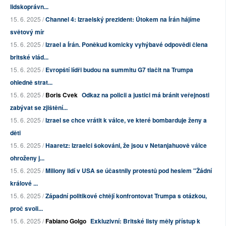
lidskoprávn...
15. 6. 2025 /
Channel 4: Izraelský prezident: Útokem na Írán hájíme
světový mír
15. 6. 2025 /
Izrael a Írán. Poněkud komicky vyhýbavé odpovědi člena
britské vlád...
15. 6. 2025 /
Evropští lídři budou na summitu G7 tlačit na Trumpa
ohledně strat...
15. 6. 2025 /
Boris Cvek
Odkaz na policii a justici má bránit veřejnosti
zabývat se zjištění...
15. 6. 2025 /
Izrael se chce vrátit k válce, ve které bombarduje ženy a
děti
15. 6. 2025 /
Haaretz: Izraelci šokováni, že jsou v Netanjahuově válce
ohroženy j...
15. 6. 2025 /
Miliony lidí v USA se účastnily protestů pod heslem "Žádní
králové ...
15. 6. 2025 /
Západní politikové chtějí konfrontovat Trumpa s otázkou,
proč svoli...
15. 6. 2025 /
Fabiano Golgo
Exkluzivní: Britské listy měly přístup k