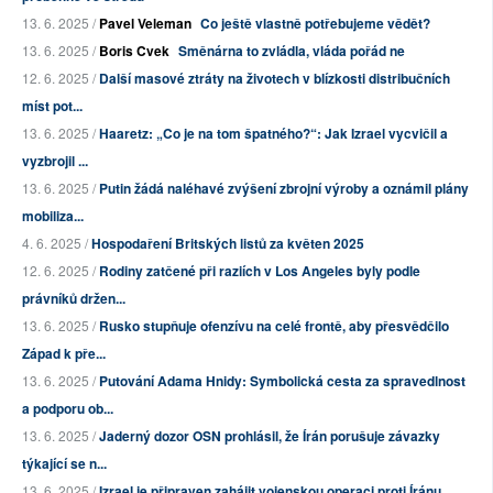
13. 6. 2025 /
Pavel Veleman
Co ještě vlastně potřebujeme vědět?
13. 6. 2025 /
Boris Cvek
Směnárna to zvládla, vláda pořád ne
12. 6. 2025 /
Další masové ztráty na životech v blízkosti distribučních
míst pot...
13. 6. 2025 /
Haaretz: „Co je na tom špatného?“: Jak Izrael vycvičil a
vyzbrojil ...
13. 6. 2025 /
Putin žádá naléhavé zvýšení zbrojní výroby a oznámil plány
mobiliza...
4. 6. 2025 /
Hospodaření Britských listů za květen 2025
12. 6. 2025 /
Rodiny zatčené při raziích v Los Angeles byly podle
právníků držen...
13. 6. 2025 /
Rusko stupňuje ofenzívu na celé frontě, aby přesvědčilo
Západ k pře...
13. 6. 2025 /
Putování Adama Hnidy: Symbolická cesta za spravedlnost
a podporu ob...
13. 6. 2025 /
Jaderný dozor OSN prohlásil, že Írán porušuje závazky
týkající se n...
13. 6. 2025 /
Izrael je připraven zahájit vojenskou operaci proti Íránu