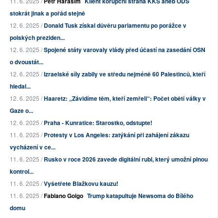
11. 6. 2025 /
Petr Haraším
Klient korupční strana KKS aneb ODS
stokrát jinak a pořád stejně
12. 6. 2025 /
Donald Tusk získal důvěru parlamentu po porážce v
polských preziden...
12. 6. 2025 /
Spojené státy varovaly vlády před účastí na zasedání OSN
o dvoustát...
12. 6. 2025 /
Izraelské síly zabily ve středu nejméně 60 Palestinců, kteří
hledal...
12. 6. 2025 /
Haaretz: „Závidíme těm, kteří zemřeli“: Počet obětí války v
Gaze o...
12. 6. 2025 /
Praha - Kunratice: Starostko, odstupte!
11. 6. 2025 /
Protesty v Los Angeles: zatýkání při zahájení zákazu
vycházení v ce...
11. 6. 2025 /
Rusko v roce 2026 zavede digitální rubl, který umožní plnou
kontrol...
11. 6. 2025 /
Vyšetřete Blažkovu kauzu!
11. 6. 2025 /
Fabiano Golgo
Trump katapultuje Newsoma do Bílého
domu