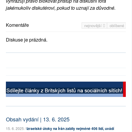
vyhrazují právo blokovat přístup na diskusní fóra
jakémukoliv diskutérovi, pokud to uznají za důvodné.
Komentáře
nejnovější
oblíbené
Diskuse je prázdná.
Obsah vydání | 13. 6. 2025
15. 6. 2025 /
Izraelské útoky na Írán zabily nejméně 406 lidí, uvádí