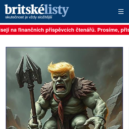
sejí na finančních příspěvcích čtenářů. Prosíme, přisp
PŘIHLÁSIT
AKTUÁLNÍ VYDÁNÍ
ARCHIV
ROZHOVORY
TÉMATA
NEJČTENĚJŠÍ ZA 7 DNÍ
AUTOŘI
PŘÍSPĚVKY NA PROVOZ