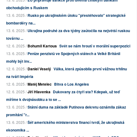
EU připravuje sankce proti dvěma čínským bankám
obchodujícím s Ruskem
13. 6. 2025 /
Rusko po ukrajinském útoku "přestěhovalo" strategické
bombardéry na...
13. 6. 2025 /
Ukrajina podruhé za dva týdny zaútočila na největší ruskou
továrnu ...
12. 6. 2025 /
Bohumil Kartous
Svět se nám hroutí v morální superpozici
13. 6. 2025 /
Peníze penzistů ve Spojených státech a Velké Británii
mohly být inv...
12. 6. 2025 /
Daniel Veselý
Válka, která způsobila první vážnou trhlinu
na tváři Impéria
12. 6. 2025 /
Matěj Metelec
Bitva o Los Angeles
12. 6. 2025 /
Jiří Hlavenka
Dukovany za čtyři sta? Kdepak, už teď
míříme k dvojnásobku a to se ...
13. 6. 2025 /
Státní duma na základě Putinova dekretu oznámila zákaz
promítání "r...
13. 6. 2025 /
Šéf amerického ministerstva financí tvrdí, že ukrajinská
ekonomika ...