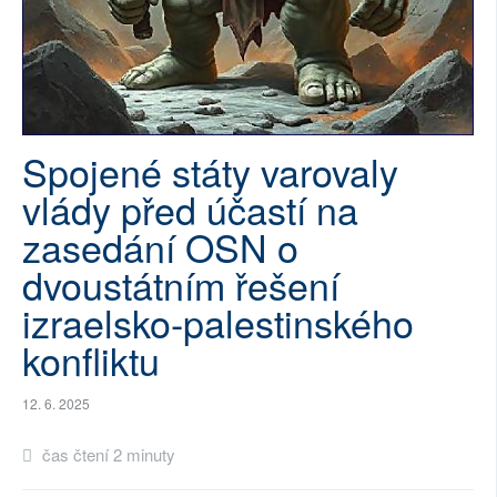
SOCIÁLNÍ SÍTĚ
RUBRIKY
PLNÁ VERZE STRÁNEK
Spojené státy varovaly
vlády před účastí na
zasedání OSN o
dvoustátním řešení
izraelsko-palestinského
konfliktu
12. 6. 2025
čas čtení 2 minuty