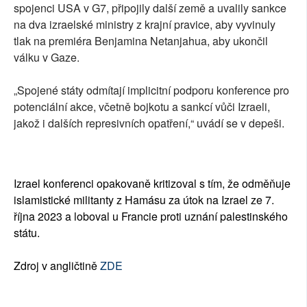
spojenci USA v G7, připojily další země a uvalily sankce
na dva izraelské ministry z krajní pravice, aby vyvinuly
tlak na premiéra Benjamina Netanjahua, aby ukončil
válku v Gaze.
„Spojené státy odmítají implicitní podporu konference pro
potenciální akce, včetně bojkotu a sankcí vůči Izraeli,
jakož i dalších represivních opatření,“ uvádí se v depeši.
Izrael konferenci opakovaně kritizoval s tím, že odměňuje
islamistické militanty z Hamásu za útok na Izrael ze 7.
října 2023 a loboval u Francie proti uznání palestinského
státu.
Zdroj v angličtině
ZDE