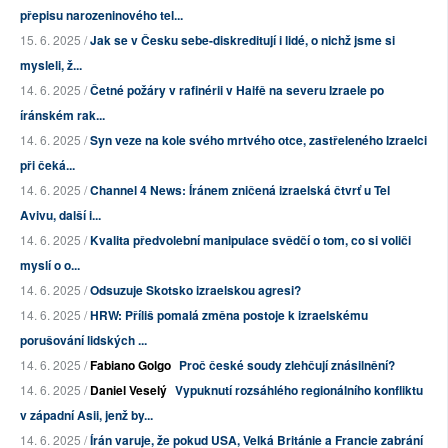
přepisu narozeninového tel...
15. 6. 2025 /
Jak se v Česku sebe-diskreditují i lidé, o nichž jsme si
mysleli, ž...
14. 6. 2025 /
Četné požáry v rafinérii v Haifě na severu Izraele po
íránském rak...
14. 6. 2025 /
Syn veze na kole svého mrtvého otce, zastřeleného Izraelci
při čeká...
14. 6. 2025 /
Channel 4 News: Íránem zničená izraelská čtvrť u Tel
Avivu, další i...
14. 6. 2025 /
Kvalita předvolební manipulace svědčí o tom, co si voliči
myslí o o...
14. 6. 2025 /
Odsuzuje Skotsko izraelskou agresi?
14. 6. 2025 /
HRW: Příliš pomalá změna postoje k izraelskému
porušování lidských ...
14. 6. 2025 /
Fabiano Golgo
Proč české soudy zlehčují znásilnění?
14. 6. 2025 /
Daniel Veselý
Vypuknutí rozsáhlého regionálního konfliktu
v západní Asii, jenž by...
14. 6. 2025 /
Írán varuje, že pokud USA, Velká Británie a Francie zabrání