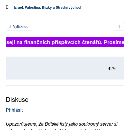
Izrael, Palestina, Blízký a Střední východ
1
Vytisknout
visejí na finančních příspěvcích čtenářů. Prosíme, př
4291
Diskuse
Přihlásit
Upozorňujeme, že Britské listy jako soukromý server si