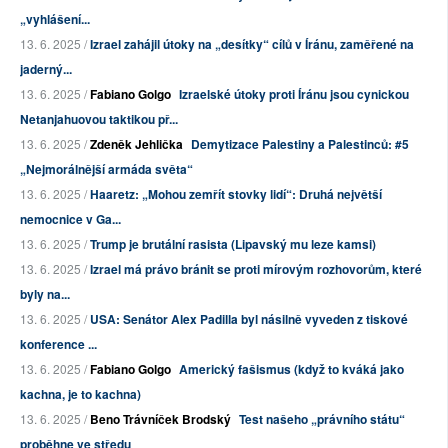
„vyhlášení...
13. 6. 2025 /
Izrael zahájil útoky na „desítky“ cílů v Íránu, zaměřené na
jaderný...
13. 6. 2025 /
Fabiano Golgo
Izraelské útoky proti Íránu jsou cynickou
Netanjahuovou taktikou př...
13. 6. 2025 /
Zdeněk Jehlička
Demytizace Palestiny a Palestinců: #5
„Nejmorálnější armáda světa“
13. 6. 2025 /
Haaretz: „Mohou zemřít stovky lidí“: Druhá největší
nemocnice v Ga...
13. 6. 2025 /
Trump je brutální rasista (Lipavský mu leze kamsi)
13. 6. 2025 /
Izrael má právo bránit se proti mírovým rozhovorům, které
byly na...
13. 6. 2025 /
USA: Senátor Alex Padilla byl násilně vyveden z tiskové
konference ...
13. 6. 2025 /
Fabiano Golgo
Americký fašismus (když to kváká jako
kachna, je to kachna)
13. 6. 2025 /
Beno Trávníček Brodský
Test našeho „právního státu“
proběhne ve středu