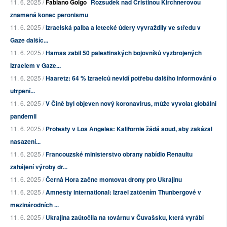
11. 6. 2025 /
Fabiano Golgo
Rozsudek nad Cristinou Kirchnerovou
znamená konec peronismu
11. 6. 2025 /
Izraelská palba a letecké údery vyvraždily ve středu v
Gaze dalšíc...
11. 6. 2025 /
Hamas zabil 50 palestinských bojovníků vyzbrojených
Izraelem v Gaze...
11. 6. 2025 /
Haaretz: 64 % Izraelců nevidí potřebu dalšího informování o
utrpení...
11. 6. 2025 /
V Číně byl objeven nový koronavirus, může vyvolat globální
pandemii
11. 6. 2025 /
Protesty v Los Angeles: Kalifornie žádá soud, aby zakázal
nasazení...
11. 6. 2025 /
Francouzské ministerstvo obrany nabídlo Renaultu
zahájení výroby dr...
11. 6. 2025 /
Černá Hora začne montovat drony pro Ukrajinu
11. 6. 2025 /
Amnesty international: Izrael zatčením Thunbergové v
mezinárodních ...
11. 6. 2025 /
Ukrajina zaútočila na továrnu v Čuvašsku, která vyrábí