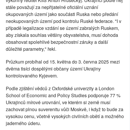
výkonný ředitel KIIS Anton Hrušeckyj. Ukrajinci podle něj
stále považují za nepřijatelné oficiální uznání
okupovaných území jako součásti Ruska nebo předání
neokupovaných území pod kontrolu Ruské federace. "I v
případě legalizace vzdání se území zabralých Ruskem,
aby získala souhlas většiny obyvatelstva, musí dohoda
obsahovat spolehlivé bezpečnostní záruky a další
důležité parametry," řekl.
Průzkum probíhal od 15. května do 3. června 2025 mezi
dvěma tisíci dospělými občany území Ukrajiny
kontrolovaného Kyjevem.
Podle zjištění vědců z Oxfordské univerzity a London
School of Economic and Policy Studies podporuje 77 %
Ukrajinců mírové urovnání, ve kterém si země musí
zachovat plnou suverenitu vůči Moskvě, i když to bude za
vysokou cenu, včetně vysokých civilních obětí a možného
jaderného úderu.