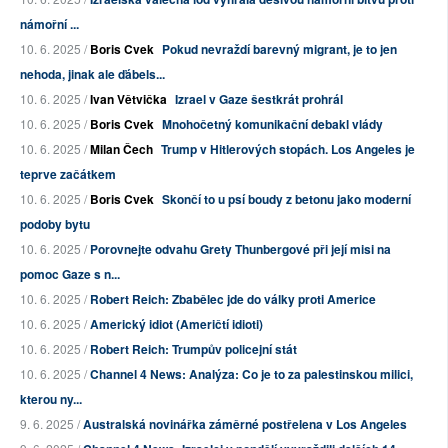
námořní ...
10. 6. 2025 /
Boris Cvek
Pokud nevraždí barevný migrant, je to jen
nehoda, jinak ale ďábels...
10. 6. 2025 /
Ivan Větvička
Izrael v Gaze šestkrát prohrál
10. 6. 2025 /
Boris Cvek
Mnohočetný komunikační debakl vlády
10. 6. 2025 /
Milan Čech
Trump v Hitlerových stopách. Los Angeles je
teprve začátkem
10. 6. 2025 /
Boris Cvek
Skončí to u psí boudy z betonu jako moderní
podoby bytu
10. 6. 2025 /
Porovnejte odvahu Grety Thunbergové při její misi na
pomoc Gaze s n...
10. 6. 2025 /
Robert Reich: Zbabělec jde do války proti Americe
10. 6. 2025 /
Americký idiot (Američtí idioti)
10. 6. 2025 /
Robert Reich: Trumpův policejní stát
10. 6. 2025 /
Channel 4 News: Analýza: Co je to za palestinskou milici,
kterou ny...
9. 6. 2025 /
Australská novinářka záměrné postřelena v Los Angeles