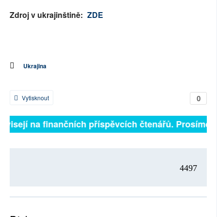
Zdroj v ukrajinštině:
ZDE
Ukrajina
0
Vytisknout
závisejí na finančních příspěvcích čtenářů. Prosíme, p
4497