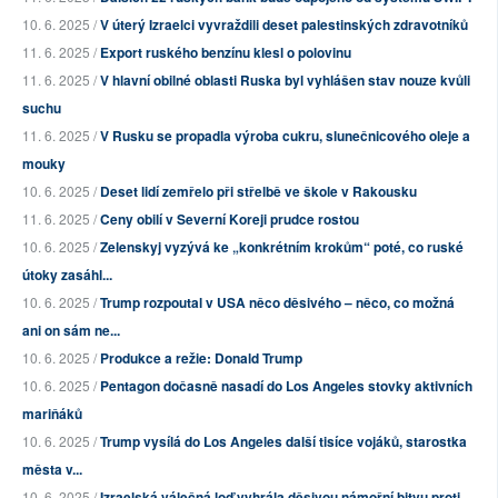
10. 6. 2025 /
V úterý Izraelci vyvraždili deset palestinských zdravotníků
11. 6. 2025 /
Export ruského benzínu klesl o polovinu
11. 6. 2025 /
V hlavní obilné oblasti Ruska byl vyhlášen stav nouze kvůli
suchu
11. 6. 2025 /
V Rusku se propadla výroba cukru, slunečnicového oleje a
mouky
10. 6. 2025 /
Deset lidí zemřelo při střelbě ve škole v Rakousku
11. 6. 2025 /
Ceny obilí v Severní Koreji prudce rostou
10. 6. 2025 /
Zelenskyj vyzývá ke „konkrétním krokům“ poté, co ruské
útoky zasáhl...
10. 6. 2025 /
Trump rozpoutal v USA něco děsivého – něco, co možná
ani on sám ne...
10. 6. 2025 /
Produkce a režie: Donald Trump
10. 6. 2025 /
Pentagon dočasně nasadí do Los Angeles stovky aktivních
mariňáků
10. 6. 2025 /
Trump vysílá do Los Angeles další tisíce vojáků, starostka
města v...
10. 6. 2025 /
Izraelská válečná loď vyhrála děsivou námořní bitvu proti