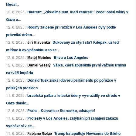
hledal...
12. 6. 2025 /
Haaretz: „Závidíme těm, kteří zemřeli“: Počet obětí války v
Gaze o...
12. 6. 2025 /
Rodiny zatčené při raziích v Los Angeles byly podle
právníků držen...
12. 6. 2025 /
Jiří Hlavenka
Dukovany za čtyři sta? Kdepak, už teď
míříme k dvojnásobku a to se ...
12. 6. 2025 /
Matěj Metelec
Bitva o Los Angeles
12. 6. 2025 /
Daniel Veselý
Válka, která způsobila první vážnou trhlinu
na tváři Impéria
12. 6. 2025 /
Donald Tusk získal důvěru parlamentu po porážce v
polských preziden...
11. 6. 2025 /
Izraelská palba a letecké údery vyvraždily ve středu v
Gaze dalšíc...
12. 6. 2025 /
Praha - Kunratice: Starostko, odstupte!
11. 6. 2025 /
Protesty v Los Angeles: zatýkání při zahájení zákazu
vycházení v ce...
11. 6. 2025 /
Fabiano Golgo
Trump katapultuje Newsoma do Bílého