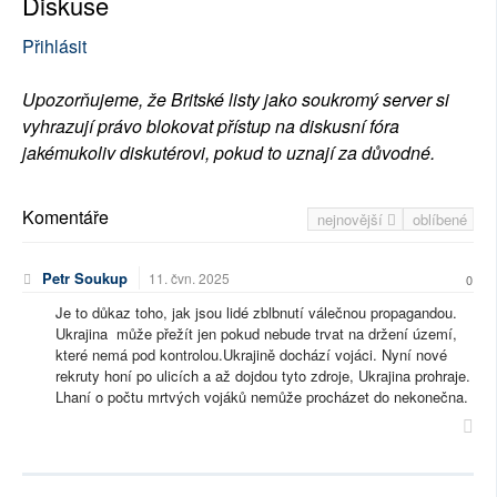
Diskuse
Přihlásit
Upozorňujeme, že Britské listy jako soukromý server si
vyhrazují právo blokovat přístup na diskusní fóra
jakémukoliv diskutérovi, pokud to uznají za důvodné.
Komentáře
nejnovější
oblíbené
Petr Soukup
11. čvn. 2025
0
Je to důkaz toho, jak jsou lidé zblbnutí válečnou propagandou.
Ukrajina může přežít jen pokud nebude trvat na držení území,
které nemá pod kontrolou.Ukrajině dochází vojáci. Nyní nové
rekruty honí po ulicích a až dojdou tyto zdroje, Ukrajina prohraje.
Lhaní o počtu mrtvých vojáků nemůže procházet do nekonečna.