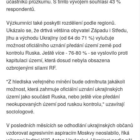
účastníků průzkumu. S tímto vývojem souhlasí 43 %
respondentů.
Výzkumníci také poskytli rozdělení podle regionů.
Ukázalo se, že drtivá většina obyvatel Západu i Středu,
jihu a východu Ukrajiny (od 64 do 71 %) vylučuje
možnost oficiálního uznání předání území země pod
kontrolu Ruska. Ještě více - 76-80 % - se vyslovilo proti
kapitulaci území, která dosud nebyla obsazena
ozbrojenými silami RF.
"Z hlediska veřejného mínění bude odmítnuta jakákoli
možnost, která zahrnuje oficiální uznání ukrajinských
území jako součásti Ruska, nebo ještě více předání
neokupovaných území pod ruskou kontrolu," uzavírají
sociologové.
V posledních měsících se odhodlání ukrajinských občanů
vzdorovat agresivním aspiracím Moskvy neoslabilo, říká