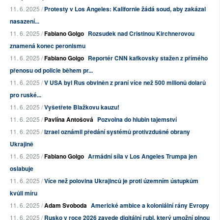
11. 6. 2025 /
Protesty v Los Angeles: Kalifornie žádá soud, aby zakázal
nasazení...
11. 6. 2025 /
Fabiano Golgo
Rozsudek nad Cristinou Kirchnerovou
znamená konec peronismu
11. 6. 2025 /
Fabiano Golgo
Reportér CNN kafkovsky stažen z přímého
přenosu od policie během pr...
11. 6. 2025 /
V USA byl Rus obviněn z praní více než 500 milionů dolarů
pro ruské...
11. 6. 2025 /
Vyšetřete Blažkovu kauzu!
11. 6. 2025 /
Pavlína Antošová
Pozvolna do hlubin tajemství
11. 6. 2025 /
Izrael oznámil předání systémů protivzdušné obrany
Ukrajině
11. 6. 2025 /
Fabiano Golgo
Armádní síla v Los Angeles Trumpa jen
oslabuje
11. 6. 2025 /
Více než polovina Ukrajinců je proti územním ústupkům
kvůli míru
11. 6. 2025 /
Adam Svoboda
Americké ambice a koloniální rány Evropy
11. 6. 2025 /
Rusko v roce 2026 zavede digitální rubl, který umožní plnou