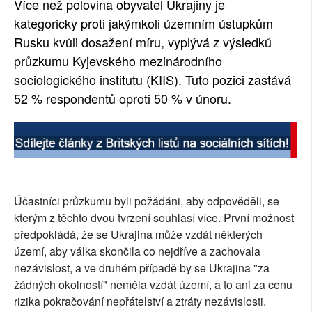
Více než polovina obyvatel Ukrajiny je
SOCIÁLNÍ SÍTĚ
kategoricky proti jakýmkoli územním ústupkům
Rusku kvůli dosažení míru, vyplývá z výsledků
RUBRIKY
průzkumu Kyjevského mezinárodního
sociologického institutu (KIIS). Tuto pozici zastává
PLNÁ VERZE STRÁNEK
52 % respondentů oproti 50 % v únoru.
Účastníci průzkumu byli požádáni, aby odpověděli, se
kterým z těchto dvou tvrzení souhlasí více. První možnost
předpokládá, že se Ukrajina může vzdát některých
území, aby válka skončila co nejdříve a zachovala
nezávislost, a ve druhém případě by se Ukrajina "za
žádných okolností" neměla vzdát území, a to ani za cenu
rizika pokračování nepřátelství a ztráty nezávislosti.