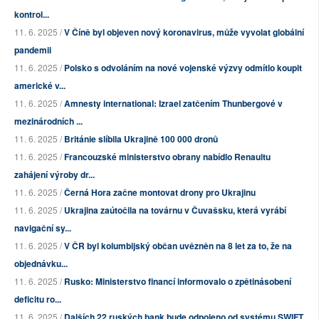
kontrol...
11. 6. 2025 /
V Číně byl objeven nový koronavirus, může vyvolat globální
pandemii
11. 6. 2025 /
Polsko s odvoláním na nové vojenské výzvy odmítlo koupit
americké v...
11. 6. 2025 /
Amnesty international: Izrael zatčením Thunbergové v
mezinárodních ...
11. 6. 2025 /
Británie slíbila Ukrajině 100 000 dronů
11. 6. 2025 /
Francouzské ministerstvo obrany nabídlo Renaultu
zahájení výroby dr...
11. 6. 2025 /
Černá Hora začne montovat drony pro Ukrajinu
11. 6. 2025 /
Ukrajina zaútočila na továrnu v Čuvašsku, která vyrábí
navigační sy...
11. 6. 2025 /
V ČR byl kolumbijský občan uvězněn na 8 let za to, že na
objednávku...
11. 6. 2025 /
Rusko: Ministerstvo financí informovalo o zpětinásobení
deficitu ro...
11. 6. 2025 /
Dalších 22 ruských bank bude odpojeno od systému SWIFT