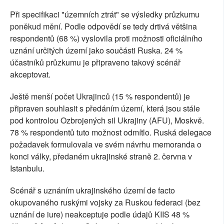
Při specifikaci "územních ztrát" se výsledky průzkumu
poněkud mění. Podle odpovědí se tedy drtivá většina
respondentů (68 %) vyslovila proti možnosti oficiálního
uznání určitých území jako součásti Ruska. 24 %
účastníků průzkumu je připraveno takový scénář
akceptovat.
Ještě menší počet Ukrajinců (15 % respondentů) je
připraven souhlasit s předáním území, která jsou stále
pod kontrolou Ozbrojených sil Ukrajiny (AFU), Moskvě.
78 % respondentů tuto možnost odmítlo. Ruská delegace
požadavek formulovala ve svém návrhu memoranda o
konci války, předaném ukrajinské straně 2. června v
Istanbulu.
Scénář s uznáním ukrajinského území de facto
okupovaného ruskými vojsky za Ruskou federaci (bez
uznání de iure) neakceptuje podle údajů KIIS 48 %