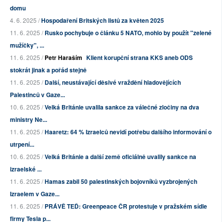
domu
4. 6. 2025 /
Hospodaření Britských listů za květen 2025
11. 6. 2025 /
Rusko pochybuje o článku 5 NATO, mohlo by použít "zelené
mužíčky", ...
11. 6. 2025 /
Petr Haraším
Klient korupční strana KKS aneb ODS
stokrát jinak a pořád stejně
11. 6. 2025 /
Další, neustávající děsivé vraždění hladovějících
Palestinců v Gaze...
10. 6. 2025 /
Velká Británie uvalila sankce za válečné zločiny na dva
ministry Ne...
11. 6. 2025 /
Haaretz: 64 % Izraelců nevidí potřebu dalšího informování o
utrpení...
10. 6. 2025 /
Velká Británie a další země oficiálně uvalily sankce na
izraelské ...
11. 6. 2025 /
Hamas zabil 50 palestinských bojovníků vyzbrojených
Izraelem v Gaze...
11. 6. 2025 /
PRÁVĚ TEĎ: Greenpeace ČR protestuje v pražském sídle
firmy Tesla p...