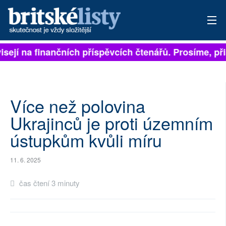
isejí na finančních příspěvcích čtenářů. Prosíme, při
PŘIHLÁSIT
AKTUÁLNÍ VYDÁNÍ
ARCHIV
Více než polovina
Ukrajinců je proti územním
ROZHOVORY
ústupkům kvůli míru
TÉMATA
11. 6. 2025
NEJČTENĚJŠÍ ZA 7 DNÍ
čas čtení 3 minuty
AUTOŘI
PŘÍSPĚVKY NA PROVOZ