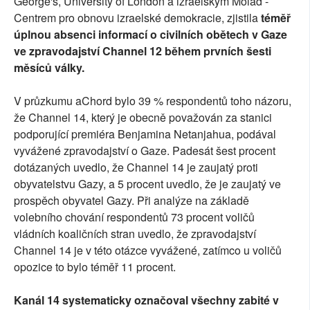
George's, University of London a izraelským Molad -
Centrem pro obnovu izraelské demokracie, zjistila
téměř
úplnou absenci informací o civilních obětech v Gaze
ve zpravodajství Channel 12 během prvních šesti
měsíců války.
V průzkumu aChord bylo 39 % respondentů toho názoru,
že Channel 14, který je obecně považován za stanici
podporující premiéra Benjamina Netanjahua, podával
vyvážené zpravodajství o Gaze. Padesát šest procent
dotázaných uvedlo, že Channel 14 je zaujatý proti
obyvatelstvu Gazy, a 5 procent uvedlo, že je zaujatý ve
prospěch obyvatel Gazy. Při analýze na základě
volebního chování respondentů 73 procent voličů
vládních koaličních stran uvedlo, že zpravodajství
Channel 14 je v této otázce vyvážené, zatímco u voličů
opozice to bylo téměř 11 procent.
Kanál 14 systematicky označoval všechny zabité v