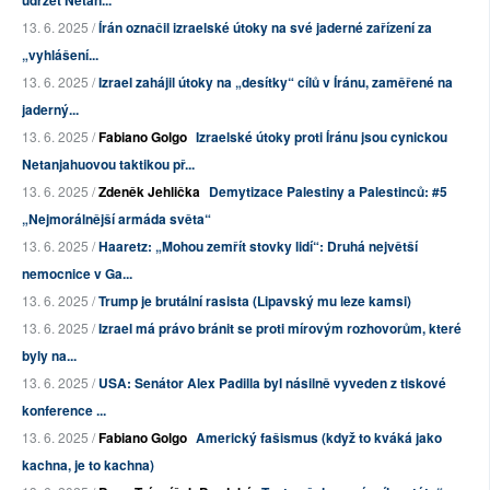
13. 6. 2025 /
Írán označil izraelské útoky na své jaderné zařízení za
„vyhlášení...
13. 6. 2025 /
Izrael zahájil útoky na „desítky“ cílů v Íránu, zaměřené na
jaderný...
13. 6. 2025 /
Fabiano Golgo
Izraelské útoky proti Íránu jsou cynickou
Netanjahuovou taktikou př...
13. 6. 2025 /
Zdeněk Jehlička
Demytizace Palestiny a Palestinců: #5
„Nejmorálnější armáda světa“
13. 6. 2025 /
Haaretz: „Mohou zemřít stovky lidí“: Druhá největší
nemocnice v Ga...
13. 6. 2025 /
Trump je brutální rasista (Lipavský mu leze kamsi)
13. 6. 2025 /
Izrael má právo bránit se proti mírovým rozhovorům, které
byly na...
13. 6. 2025 /
USA: Senátor Alex Padilla byl násilně vyveden z tiskové
konference ...
13. 6. 2025 /
Fabiano Golgo
Americký fašismus (když to kváká jako
kachna, je to kachna)