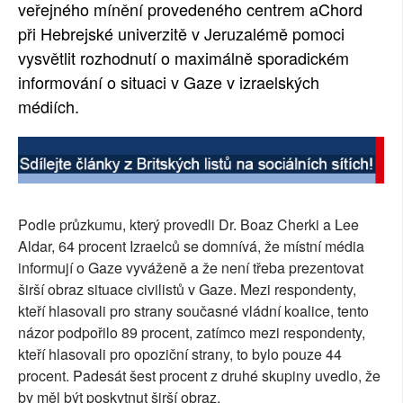
veřejného mínění provedeného centrem aChord
při Hebrejské univerzitě v Jeruzalémě pomoci
vysvětlit rozhodnutí o maximálně sporadickém
informování o situaci v Gaze v izraelských
médiích.
Podle průzkumu, který provedli Dr. Boaz Cherki a Lee
Aldar, 64 procent Izraelců se domnívá, že místní média
informují o Gaze vyváženě a že není třeba prezentovat
širší obraz situace civilistů v Gaze. Mezi respondenty,
kteří hlasovali pro strany současné vládní koalice, tento
názor podpořilo 89 procent, zatímco mezi respondenty,
kteří hlasovali pro opoziční strany, to bylo pouze 44
procent. Padesát šest procent z druhé skupiny uvedlo, že
by měl být poskytnut širší obraz.