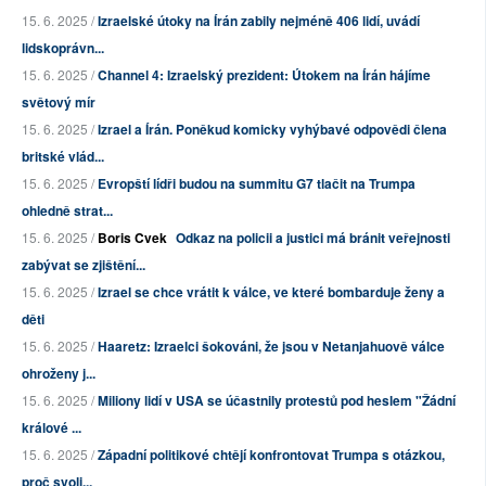
15. 6. 2025 /
Izraelské útoky na Írán zabily nejméně 406 lidí, uvádí
lidskoprávn...
15. 6. 2025 /
Channel 4: Izraelský prezident: Útokem na Írán hájíme
světový mír
15. 6. 2025 /
Izrael a Írán. Poněkud komicky vyhýbavé odpovědi člena
britské vlád...
15. 6. 2025 /
Evropští lídři budou na summitu G7 tlačit na Trumpa
ohledně strat...
15. 6. 2025 /
Boris Cvek
Odkaz na policii a justici má bránit veřejnosti
zabývat se zjištění...
15. 6. 2025 /
Izrael se chce vrátit k válce, ve které bombarduje ženy a
děti
15. 6. 2025 /
Haaretz: Izraelci šokováni, že jsou v Netanjahuově válce
ohroženy j...
15. 6. 2025 /
Miliony lidí v USA se účastnily protestů pod heslem "Žádní
králové ...
15. 6. 2025 /
Západní politikové chtějí konfrontovat Trumpa s otázkou,
proč svoli...