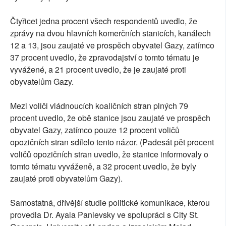
Čtyřicet jedna procent všech respondentů uvedlo, že
zprávy na dvou hlavních komerčních stanicích, kanálech
12 a 13, jsou zaujaté ve prospěch obyvatel Gazy, zatímco
37 procent uvedlo, že zpravodajství o tomto tématu je
vyvážené, a 21 procent uvedlo, že je zaujaté proti
obyvatelům Gazy.
Mezi voliči vládnoucích koaličních stran plných 79
procent uvedlo, že obě stanice jsou zaujaté ve prospěch
obyvatel Gazy, zatímco pouze 12 procent voličů
opozičních stran sdílelo tento názor. (Padesát pět procent
voličů opozičních stran uvedlo, že stanice informovaly o
tomto tématu vyváženě, a 32 procent uvedlo, že byly
zaujaté proti obyvatelům Gazy).
Samostatná, dřívější studie politické komunikace, kterou
provedla Dr. Ayala Panievsky ve spolupráci s City St.