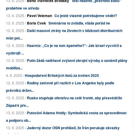
13. 6. 2025 /
Beno Trávníček Brodský
Test našeho „právního státu“
proběhne ve středu
13. 6. 2025 /
Pavel Veleman
Co ještě vlastně potřebujeme vědět?
13. 6. 2025 /
Boris Cvek
Směnárna to zvládla, vláda pořád ne
12. 6. 2025 /
Další masové ztráty na životech v blízkosti distribučních
míst pot...
13. 6. 2025 /
Haaretz: „Co je na tom špatného?“: Jak Izrael vycvičil a
vyzbrojil ...
13. 6. 2025 /
Putin žádá naléhavé zvýšení zbrojní výroby a oznámil plány
mobiliza...
4. 6. 2025 /
Hospodaření Britských listů za květen 2025
12. 6. 2025 /
Rodiny zatčené při raziích v Los Angeles byly podle
právníků držen...
13. 6. 2025 /
Rusko stupňuje ofenzívu na celé frontě, aby přesvědčilo
Západ k pře...
13. 6. 2025 /
Putování Adama Hnidy: Symbolická cesta za spravedlnost
a podporu ob...
13. 6. 2025 /
Jaderný dozor OSN prohlásil, že Írán porušuje závazky