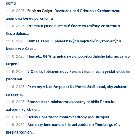
domu
11. 6. 2025 /
Fabiano Golgo
Rozsudek nad Cristinou Kirchnerovou
znamená konec peronismu
11. 6. 2025 /
Izraelská palba a letecké údery vyvraždily ve středu v
Gaze dalšíc...
11. 6. 2025 /
Hamas zabil 50 palestinských bojovníků vyzbrojených
Izraelem v Gaze...
11. 6. 2025 /
Haaretz: 64 % Izraelců nevidí potřebu dalšího informování o
utrpení...
11. 6. 2025 /
V Číně byl objeven nový koronavirus, může vyvolat globální
pandemii
11. 6. 2025 /
Protesty v Los Angeles: Kalifornie žádá soud, aby zakázal
nasazení...
11. 6. 2025 /
Francouzské ministerstvo obrany nabídlo Renaultu
zahájení výroby dr...
11. 6. 2025 /
Černá Hora začne montovat drony pro Ukrajinu
11. 6. 2025 /
Amnesty international: Izrael zatčením Thunbergové v
mezinárodních ...