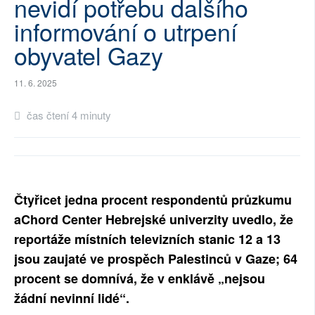
nevidí potřebu dalšího
SOCIÁLNÍ SÍTĚ
informování o utrpení
obyvatel Gazy
RUBRIKY
PLNÁ VERZE STRÁNEK
11. 6. 2025
čas čtení 4 minuty
Čtyřicet jedna procent respondentů průzkumu
aChord Center Hebrejské univerzity uvedlo, že
reportáže místních televizních stanic 12 a 13
jsou zaujaté ve prospěch Palestinců v Gaze; 64
procent se domnívá, že v enklávě „nejsou
žádní nevinní lidé“.