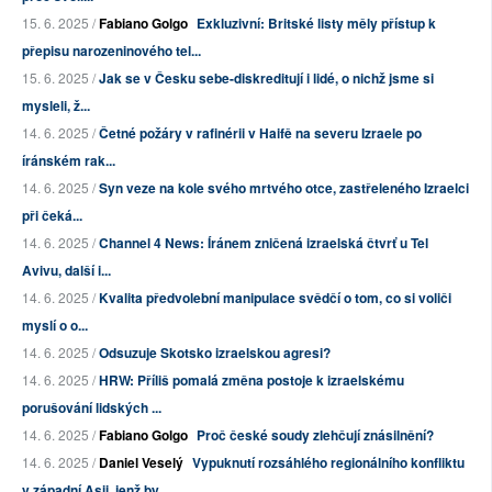
15. 6. 2025 /
Fabiano Golgo
Exkluzivní: Britské listy měly přístup k
přepisu narozeninového tel...
15. 6. 2025 /
Jak se v Česku sebe-diskreditují i lidé, o nichž jsme si
mysleli, ž...
14. 6. 2025 /
Četné požáry v rafinérii v Haifě na severu Izraele po
íránském rak...
14. 6. 2025 /
Syn veze na kole svého mrtvého otce, zastřeleného Izraelci
při čeká...
14. 6. 2025 /
Channel 4 News: Íránem zničená izraelská čtvrť u Tel
Avivu, další i...
14. 6. 2025 /
Kvalita předvolební manipulace svědčí o tom, co si voliči
myslí o o...
14. 6. 2025 /
Odsuzuje Skotsko izraelskou agresi?
14. 6. 2025 /
HRW: Příliš pomalá změna postoje k izraelskému
porušování lidských ...
14. 6. 2025 /
Fabiano Golgo
Proč české soudy zlehčují znásilnění?
14. 6. 2025 /
Daniel Veselý
Vypuknutí rozsáhlého regionálního konfliktu
v západní Asii, jenž by...