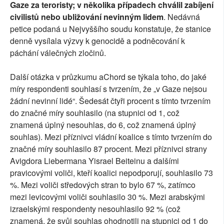
Gaze za teroristy; v několika případech chválil zabíjení
civilistů nebo ubližování nevinným lidem
. Nedávná
petice podaná u Nejvyššího soudu konstatuje, že stanice
denně vysílala výzvy k genocidě a podněcování k
páchání válečných zločinů.
Další otázka v průzkumu aChord se týkala toho, do jaké
míry respondenti souhlasí s tvrzením, že „v Gaze nejsou
žádní nevinní lidé“. Šedesát čtyři procent s tímto tvrzením
do značné míry souhlasilo (na stupnici od 1, což
znamená úplný nesouhlas, do 6, což znamená úplný
souhlas). Mezi příznivci vládní koalice s tímto tvrzením do
značné míry souhlasilo 87 procent. Mezi příznivci strany
Avigdora Liebermana Yisrael Beiteinu a dalšími
pravicovými voliči, kteří koalici nepodporují, souhlasilo 73
%. Mezi voliči středových stran to bylo 67 %, zatímco
mezi levicovými voliči souhlasilo 30 %. Mezi arabskými
izraelskými respondenty nesouhlasilo 92 % (což
znamená, že svůj souhlas ohodnotili na stupnici od 1 do