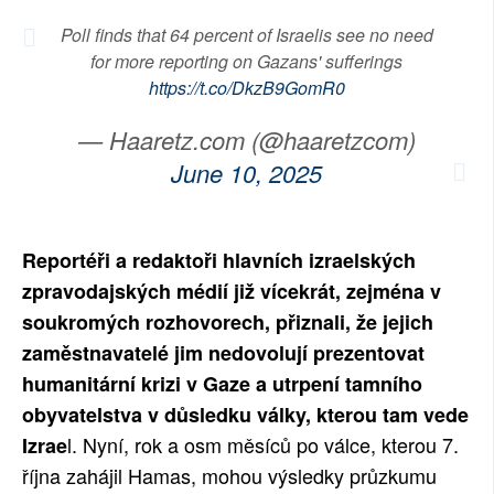
Poll finds that 64 percent of Israelis see no need
for more reporting on Gazans' sufferings
https://t.co/DkzB9GomR0
— Haaretz.com (@haaretzcom)
June 10, 2025
Reportéři a redaktoři hlavních izraelských
zpravodajských médií již vícekrát, zejména v
soukromých rozhovorech, přiznali, že jejich
zaměstnavatelé jim nedovolují prezentovat
humanitární krizi v Gaze a utrpení tamního
obyvatelstva v důsledku války, kterou tam vede
l. Nyní, rok a osm měsíců po válce, kterou 7.
Izrae
října zahájil Hamas, mohou výsledky průzkumu