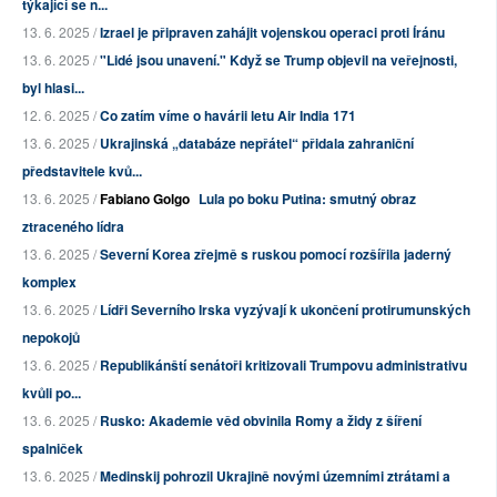
týkající se n...
13. 6. 2025 /
Izrael je připraven zahájit vojenskou operaci proti Íránu
13. 6. 2025 /
"Lidé jsou unavení." Když se Trump objevil na veřejnosti,
byl hlasi...
12. 6. 2025 /
Co zatím víme o havárii letu Air India 171
13. 6. 2025 /
Ukrajinská „databáze nepřátel“ přidala zahraniční
představitele kvů...
13. 6. 2025 /
Fabiano Golgo
Lula po boku Putina: smutný obraz
ztraceného lídra
13. 6. 2025 /
Severní Korea zřejmě s ruskou pomocí rozšířila jaderný
komplex
13. 6. 2025 /
Lídři Severního Irska vyzývají k ukončení protirumunských
nepokojů
13. 6. 2025 /
Republikánští senátoři kritizovali Trumpovu administrativu
kvůli po...
13. 6. 2025 /
Rusko: Akademie věd obvinila Romy a židy z šíření
spalniček
13. 6. 2025 /
Medinskij pohrozil Ukrajině novými územními ztrátami a