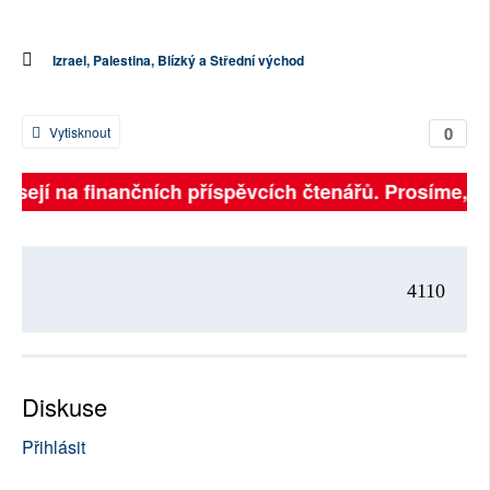
Izrael, Palestina, Blízký a Střední východ
0
Vytisknout
isejí na finančních příspěvcích čtenářů. Prosíme, při
4110
Diskuse
Přihlásit