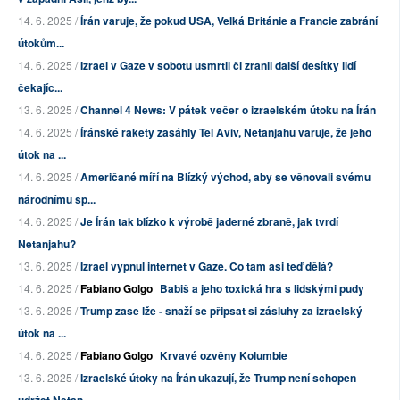
14. 6. 2025 /
Írán varuje, že pokud USA, Velká Británie a Francie zabrání
útokům...
14. 6. 2025 /
Izrael v Gaze v sobotu usmrtil či zranil další desítky lidí
čekajíc...
13. 6. 2025 /
Channel 4 News: V pátek večer o izraelském útoku na Írán
14. 6. 2025 /
Íránské rakety zasáhly Tel Aviv, Netanjahu varuje, že jeho
útok na ...
14. 6. 2025 /
Američané míří na Blízký východ, aby se věnovali svému
národnímu sp...
14. 6. 2025 /
Je Írán tak blízko k výrobě jaderné zbraně, jak tvrdí
Netanjahu?
13. 6. 2025 /
Izrael vypnul internet v Gaze. Co tam asi teď dělá?
14. 6. 2025 /
Fabiano Golgo
Babiš a jeho toxická hra s lidskými pudy
13. 6. 2025 /
Trump zase lže - snaží se připsat si zásluhy za izraelský
útok na ...
14. 6. 2025 /
Fabiano Golgo
Krvavé ozvěny Kolumbie
13. 6. 2025 /
Izraelské útoky na Írán ukazují, že Trump není schopen
udržet Netan...