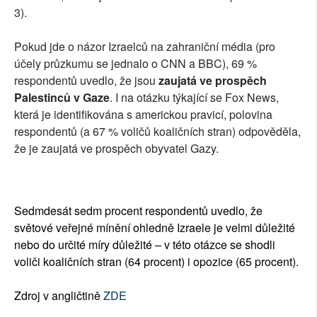
3).
Pokud jde o názor Izraelců na zahraniční média (pro
účely průzkumu se jednalo o CNN a BBC), 69 %
respondentů uvedlo, že jsou
zaujatá ve prospěch
Palestinců v Gaze
. I na otázku týkající se Fox News,
která je identifikována s americkou pravicí, polovina
respondentů (a 67 % voličů koaličních stran) odpověděla,
že je zaujatá ve prospěch obyvatel Gazy.
Sedmdesát sedm procent respondentů uvedlo, že
světové veřejné mínění ohledně Izraele je velmi důležité
nebo do určité míry důležité – v této otázce se shodli
voliči koaličních stran (64 procent) i opozice (65 procent).
Zdroj v angličtině
ZDE