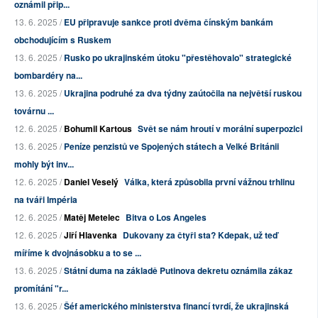
oznámil přip...
13. 6. 2025 /
EU připravuje sankce proti dvěma čínským bankám
obchodujícím s Ruskem
13. 6. 2025 /
Rusko po ukrajinském útoku "přestěhovalo" strategické
bombardéry na...
13. 6. 2025 /
Ukrajina podruhé za dva týdny zaútočila na největší ruskou
továrnu ...
12. 6. 2025 /
Bohumil Kartous
Svět se nám hroutí v morální superpozici
13. 6. 2025 /
Peníze penzistů ve Spojených státech a Velké Británii
mohly být inv...
12. 6. 2025 /
Daniel Veselý
Válka, která způsobila první vážnou trhlinu
na tváři Impéria
12. 6. 2025 /
Matěj Metelec
Bitva o Los Angeles
12. 6. 2025 /
Jiří Hlavenka
Dukovany za čtyři sta? Kdepak, už teď
míříme k dvojnásobku a to se ...
13. 6. 2025 /
Státní duma na základě Putinova dekretu oznámila zákaz
promítání "r...
13. 6. 2025 /
Šéf amerického ministerstva financí tvrdí, že ukrajinská