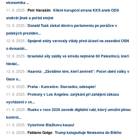
ekonomika ...
11. 6. 2025 /
Petr Haraším
Klient korupční strana KKS aneb ODS
stokrát jinak a pořád stejně
12. 6. 2025 /
Donald Tusk získal důvěru parlamentu po porážce v
polských preziden...
12. 6. 2025 /
Spojené státy varovaly vlády před účastí na zasedání OSN
o dvoustát...
12. 6. 2025 /
Izraelské síly zabily ve středu nejméně 60 Palestinců, kteří
hledal...
12. 6. 2025 /
Haaretz: „Závidíme těm, kteří zemřeli“: Počet obětí války v
Gaze o...
12. 6. 2025 /
Praha - Kunratice: Starostko, odstupte!
11. 6. 2025 /
Protesty v Los Angeles: zatýkání při zahájení zákazu
vycházení v ce...
11. 6. 2025 /
Rusko v roce 2026 zavede digitální rubl, který umožní plnou
kontrol...
11. 6. 2025 /
Vyšetřete Blažkovu kauzu!
11. 6. 2025 /
Fabiano Golgo
Trump katapultuje Newsoma do Bílého