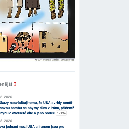
enější
 8. 2026
kazy nasvědčují tomu, že USA svrhly téměř
novou bombu na obytný dům v Íránu, přičemž
hynulo dvouleté dítě a jeho rodiče
12194
 8. 2026
vá jednání mezi USA a Íránem jsou pro