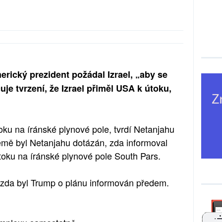
erický prezident požádal Izrael, „aby se
uje tvrzení, že Izrael přiměl USA k útoku,
toku na íránské plynové pole, tvrdí Netanjahu
lémě byl Netanjahu dotázán, zda informoval
oku na íránské plynové pole South Pars.
, zda byl Trump o plánu informován předem.