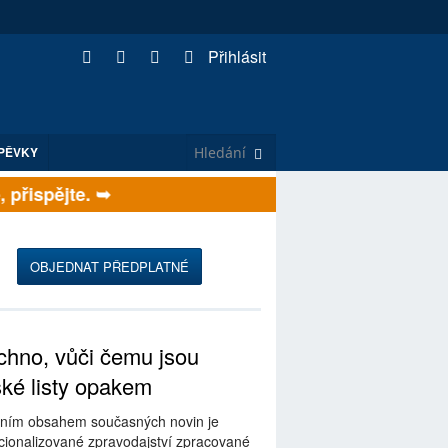
Přihlásit
PĚVKY
řispějte. ➥
OBJEDNAT PŘEDPLATNÉ
hno, vůči čemu jsou
ské listy opakem
ním obsahem současných novin je
ionalizované zpravodajství zpracované