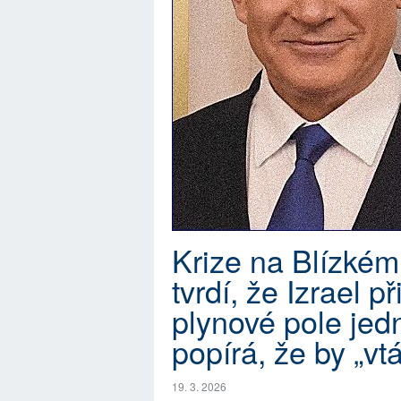
Krize na Blízké
tvrdí, že Izrael p
plynové pole jed
popírá, že by „vt
19. 3. 2026