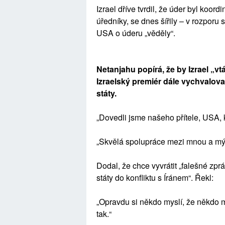
Izrael dříve tvrdil, že úder byl koord
úředníky, se dnes šířily – v rozporu
USA o úderu „věděly“.
Netanjahu popírá, že by Izrael „v
Izraelský premiér dále vychvalov
státy.
„Dovedli jsme našeho přítele, USA, k
„Skvělá spolupráce mezi mnou a mý
Dodal, že chce vyvrátit „falešné z
státy do konfliktu s Íránem“. Řekl:
„Opravdu si někdo myslí, že někdo 
tak.“