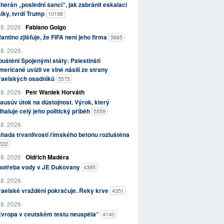
herán „poslední šancí“, jak zabránit eskalaci
lky, tvrdí Trump
10198
 8. 2026
Fabiano Golgo
fantino zjišťuje, že FIFA není jeho firma
5665
 8. 2026
uštěni Spojenými státy: Palestinští
eričané uvízli ve vlně násilí ze strany
zraelských osadníků
5575
 8. 2026
Petr Waniek Horváth
ausův útok na důstojnost. Výrok, který
haluje celý jeho politický příběh
5559
 8. 2026
hada trvanlivosti římského betonu rozluštěna
522
 8. 2026
Oldřich Maděra
potřeba vody v JE Dukovany
4395
 8. 2026
raelské vraždění pokračuje. Řeky krve
4351
 8. 2026
Evropa v ceutském testu neuspěla“
4140