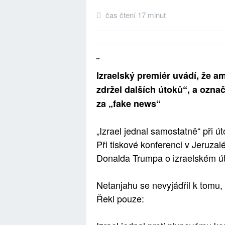
čas čtení 17 minut
¨
Izraelský premiér uvádí, že am
zdržel dalších útoků“, a označ
za „fake news“
„Izrael jednal samostatně“ při ú
Při tiskové konferenci v Jeruza
Donalda Trumpa o izraelském út
Netanjahu se nevyjádřil k tomu
Řekl pouze: