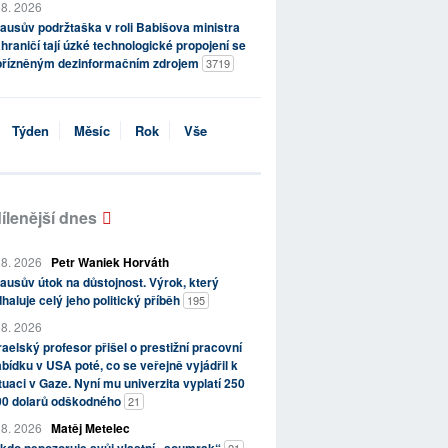
 8. 2026
ausův podržtaška v roli Babišova ministra
hraničí tají úzké technologické propojení se
přízněným dezinformačním zdrojem
3719
Týden
Měsíc
Rok
Vše
ílenější dnes
 8. 2026
Petr Waniek Horváth
ausův útok na důstojnost. Výrok, který
haluje celý jeho politický příběh
195
 8. 2026
raelský profesor přišel o prestižní pracovní
bídku v USA poté, co se veřejně vyjádřil k
tuaci v Gaze. Nyní mu univerzita vyplatí 250
00 dolarů odškodného
21
 8. 2026
Matěj Metelec