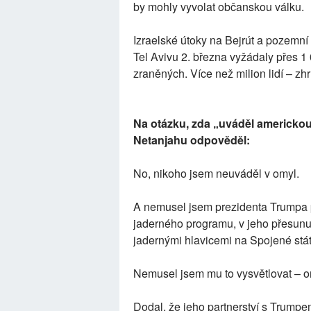
by mohly vyvolat občanskou válku.
Izraelské útoky na Bejrút a pozemní
Tel Avivu 2. března vyžádaly přes 1 
zraněných. Více než milion lidí – zh
Na otázku, zda „uváděl americkou 
Netanjahu odpověděl:
No, nikoho jsem neuváděl v omyl.
A nemusel jsem prezidenta Trumpa př
jaderného programu, v jeho přesunu 
jadernými hlavicemi na Spojené stá
Nemusel jsem mu to vysvětlovat – on
Dodal, že jeho partnerství s Trump