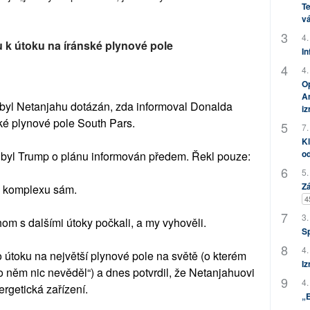
Te
vá
4.
hu k útoku na íránské plynové pole
In
4.
Op
Am
 byl Netanjahu dotázán, zda informoval Donalda
i
ké plynové pole South Pars.
7.
Kl
od
a byl Trump o plánu informován předem. Řekl pouze:
5.
Zá
mu komplexu sám.
4
3.
m s dalšími útoky počkali, a my vyhověli.
S
4.
 útoku na největší plynové pole na světě (o kterém
Iz
o něm nic nevěděl“) a dnes potvrdil, že Netanjahuovi
4.
ergetická zařízení.
„