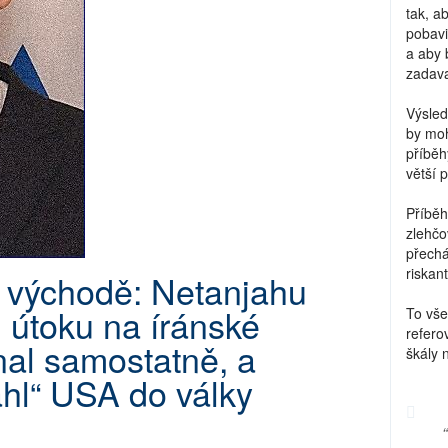
tak, a
pobavi
a aby 
zadava
Výsled
by moh
příběh
větší 
Příběh
zlehčo
přechá
riskant
m východě: Netanjahu
ři útoku na íránské
To vše
refero
nal samostatně, a
škály 
áhl“ USA do války