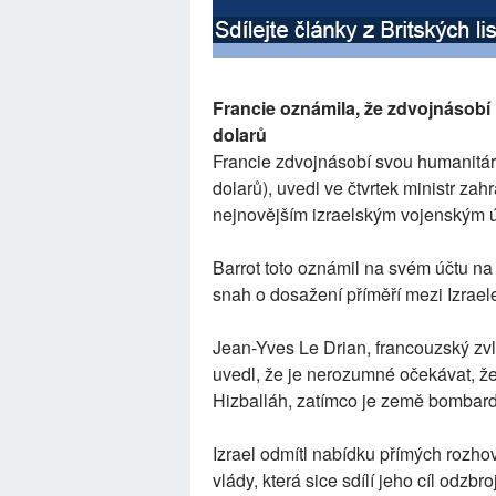
Francie oznámila, že zdvojnásob
dolarů
Francie zdvojnásobí svou humanitár
dolarů), uvedl ve čtvrtek ministr za
nejnovějším izraelským vojenským 
Barrot toto oznámil na svém účtu na
snah o dosažení příměří mezi Izrae
Jean-Yves Le Drian, francouzský zvlá
uvedl, že je nerozumné očekávat, ž
Hizballáh, zatímco je země bombar
Izrael odmítl nabídku přímých rozho
vlády, která sice sdílí jeho cíl odzb