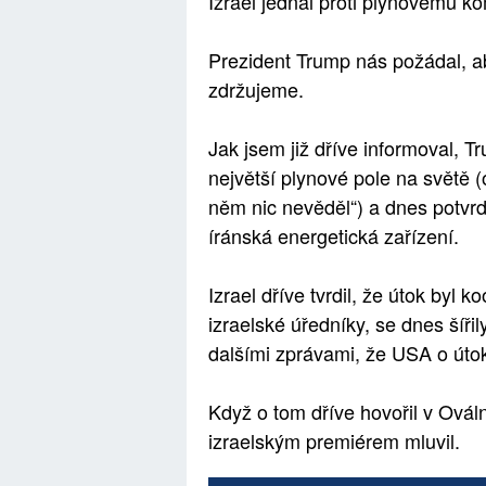
Izrael jednal proti plynovému 
Prezident Trump nás požádal, a
zdržujeme.
Jak jsem již dříve informoval, T
největší plynové pole na světě (
něm nic nevěděl“) a dnes potvrdi
íránská energetická zařízení.
Izrael dříve tvrdil, že útok byl 
izraelské úředníky, se dnes šíř
dalšími zprávami, že USA o útok
Když o tom dříve hovořil v Ovál
izraelským premiérem mluvil.