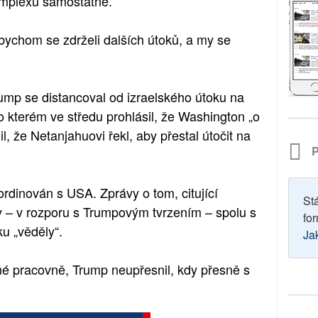
komplexu samostatně.
bychom se zdrželi dalších útoků, a my se
rump se distancoval od izraelského útoku na
o kterém ve středu prohlásil, že Washington „o
l, že Netanjahuovi řekl, aby přestal útočit na
P
koordinován s USA. Zprávy o tom, citující
St
ily – v rozporu s Trumpovým tvrzením – spolu s
for
u „věděly“.
Ja
né pracovně, Trump neupřesnil, kdy přesně s