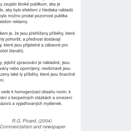
by zaujalo široké publikum, aby je
lo, aby bylo efektivní z hlediska nákladů
bylo možno prodat pozornost publika
telům reklamy.
kem je, že jsou přehlíženy příběhy, které
ly pohoršit, a přednost dostávají
y, které jsou přijatelné a zábavné pro
počet čtenářů.
y, jejichž zpracování je nákladné, jsou
vány nebo opomíjeny, nevšímavě jsou
zeny také ty příběhy, které jsou finančně
ní.
 vede k homogenizaci obsahu novin, k
vání o bezpečných otázkách a omezení
názorů a vyjadřovaných myšlenek.
R.G. Picard, (2004)
“Commercialism and newspaper