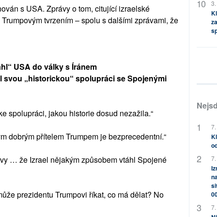
3.
inován s USA. Zprávy o tom, citující izraelské
Kl
 s Trumpovým tvrzením – spolu s dalšími zprávami, že
za
s
táhl“ USA do války s Íránem
al svou „historickou“ spolupráci se Spojenými
Nejsd
e spolupráci, jakou historie dosud nezažila.“
7.
m dobrým přítelem Trumpem je bezprecedentní.“
Kl
od
právy … že Izrael nějakým způsobem vtáhl Spojené
7.
Iz
na
si
může prezidentu Trumpovi říkat, co má dělat? No
0
7.