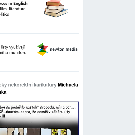
icky nekorektní karikatury
Michaela
áka