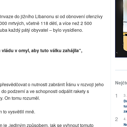
 invaze do jižního Libanonu si od obnovení ofenzívy
000 mrtvých, včetně 118 dětí, a více než 2 500
ruba každý pátý obyvatel – bylo vysídleno.
vládu v omyl, aby tuto válku zahájila“,
Nejčt
esvědčovat o nutnosti zabránit Íránu v rozvoji jeho
do podzemí a ve schopnosti odpálit rakety s
3.
ty. On tomu rozuměl.
Dů
tu
 to vysvětlil mně.
za
4.
em je „jediným způsobem, jak se vyhnout tomuto
No