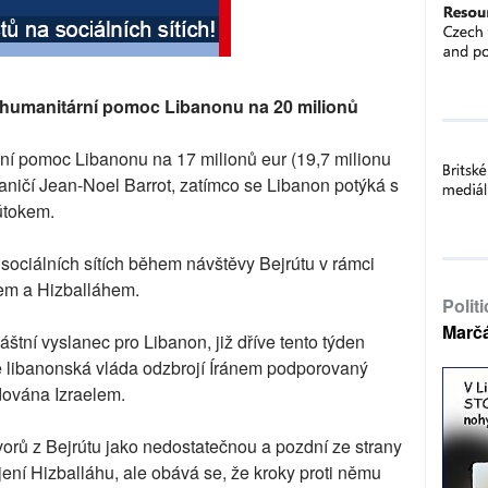
í humanitární pomoc Libanonu na 20 milionů
ní pomoc Libanonu na 17 milionů eur (19,7 milionu
hraničí Jean-Noel Barrot, zatímco se Libanon potýká s
útokem.
 sociálních sítích během návštěvy Bejrútu v rámci
lem a Hizballáhem.
Polit
Marč
štní vyslanec pro Libanon, již dříve tento týden
e libanonská vláda odzbrojí Íránem podporovaný
dována Izraelem.
vorů z Bejrútu jako nedostatečnou a pozdní ze strany
rojení Hizballáhu, ale obává se, že kroky proti němu