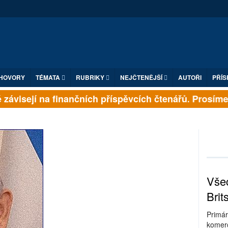
HOVORY
TÉMATA
RUBRIKY
NEJČTENĚJŠÍ
AUTOŘI
PŘÍS
ávisejí na finančních příspěvcích čtenářů. Prosíme, p
Všec
Brit
Primár
komerc