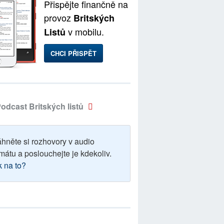
Přispějte finančně na
provoz
Britských
v mobilu.
Listů
CHCI PŘISPĚT
odcast Britských listů
áhněte si rozhovory v audio
mátu a poslouchejte je kdekoliv.
k na to?