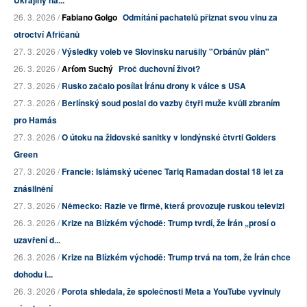
Ukrajiny na...
26. 3. 2026 /
Fabiano Golgo
Odmítání pachatelů přiznat svou vinu za
otroctví Afričanů
27. 3. 2026 /
Výsledky voleb ve Slovinsku narušily "Orbánův plán"
26. 3. 2026 /
Arťom Suchý
Proč duchovní život?
27. 3. 2026 /
Rusko začalo posílat Íránu drony k válce s USA
27. 3. 2026 /
Berlínský soud poslal do vazby čtyři muže kvůli zbraním
pro Hamás
27. 3. 2026 /
O útoku na židovské sanitky v londýnské čtvrti Golders
Green
27. 3. 2026 /
Francie: Islámský učenec Tariq Ramadan dostal 18 let za
znásilnění
27. 3. 2026 /
Německo: Razie ve firmě, která provozuje ruskou televizi
26. 3. 2026 /
Krize na Blízkém východě: Trump tvrdí, že Írán „prosí o
uzavření d...
26. 3. 2026 /
Krize na Blízkém východě: Trump trvá na tom, že Írán chce
dohodu i...
26. 3. 2026 /
Porota shledala, že společnosti Meta a YouTube vyvinuly