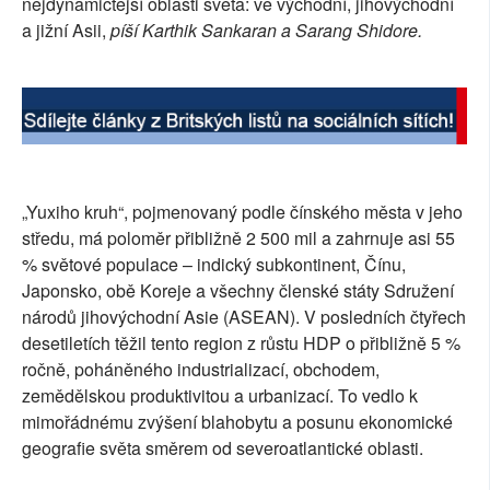
nejdynamičtější oblasti světa: ve východní, jihovýchodní
a jižní Asii,
píší Karthik Sankaran a Sarang Shidore.
„Yuxiho kruh“, pojmenovaný podle čínského města v jeho
středu, má poloměr přibližně 2 500 mil a zahrnuje asi 55
% světové populace – indický subkontinent, Čínu,
Japonsko, obě Koreje a všechny členské státy Sdružení
národů jihovýchodní Asie (ASEAN). V posledních čtyřech
desetiletích těžil tento region z růstu HDP o přibližně 5 %
ročně, poháněného industrializací, obchodem,
zemědělskou produktivitou a urbanizací. To vedlo k
mimořádnému zvýšení blahobytu a posunu ekonomické
geografie světa směrem od severoatlantické oblasti.