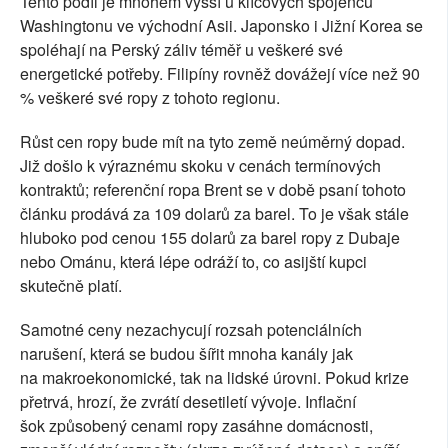
Tento podíl je mnohem vyšší u klíčových spojenců
Washingtonu ve východní Asii. Japonsko i Jižní Korea se
spoléhají na Perský záliv téměř u veškeré své
energetické potřeby. Filipíny rovněž dovážejí více než 90
% veškeré své ropy z tohoto regionu.
Růst cen ropy bude mít na tyto země neúměrný dopad.
Již došlo k výraznému skoku v cenách termínových
kontraktů; referenční ropa Brent se v době psaní tohoto
článku prodává za 109 dolarů za barel. To je však stále
hluboko pod cenou 155 dolarů za barel ropy z Dubaje
nebo Ománu, která lépe odráží to, co asijští kupci
skutečně platí.
Samotné ceny nezachycují rozsah potenciálních
narušení, která se budou šířit mnoha kanály jak
na makroekonomické, tak na lidské úrovni. Pokud krize
přetrvá, hrozí, že zvrátí desetiletí vývoje. Inflační
šok způsobený cenami ropy zasáhne domácnosti,