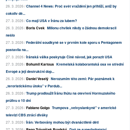
26. 3. 2026 /
Channel 4 News: Proč svět vraždění jen přihlíží, aniž by
cokoliv dě...
27. 3. 2026 /
Co mají USA v Íránu za lubem?
26. 3. 2026 /
Boris Cvek
Milionu chvilek nikdy o žádnou demokracii
nešlo
27. 3. 2026 /
Federální soudkyně se v prvním kole sporu s Pentagonem
postavila na...
27. 3. 2026 /
Íránská válka poskytuje Číně návod, jak porazit USA
27. 3. 2026 /
Bohumil Kartous
Kremelská kolaborantská osa ve střední
Evropě a její destrukční dop...
26. 3. 2026 /
Daniel Veselý
Nerozumím této zemi: Pár poznámek k
„teroristickému útoku” v Pardub...
26. 3. 2026 /
Trump prodloužil Íránu lhůtu na otevření Hormuzského
průlivu o 10 dní
27. 3. 2026 /
Fabiano Golgo
Trumpova „velvyslankyně" v americké
televizi CBS ztrácí diváky
27. 3. 2026 /
Írán: Verbovány mohou být dvanáctileté děti
27. 3. 2026 /
Beno Trávníček Brodský
Daň ze superbohatství