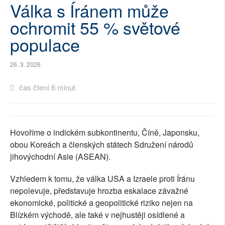
Válka s Íránem může
SOCIÁLNÍ SÍTĚ
ochromit 55 % světové
RUBRIKY
populace
PLNÁ VERZE STRÁNEK
26. 3. 2026
čas čtení 6 minut
Hovoříme o indickém subkontinentu, Číně, Japonsku,
obou Koreách a členských státech Sdružení národů
jihovýchodní Asie (ASEAN).
Vzhledem k tomu, že válka USA a Izraele proti Íránu
nepolevuje, představuje hrozba eskalace závažné
ekonomické, politické a geopolitické riziko nejen na
Blízkém východě, ale také v nejhustěji osídlené a