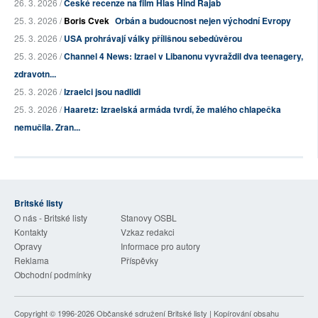
26. 3. 2026 /
České recenze na film Hlas Hind Rajab
25. 3. 2026 /
Boris Cvek
Orbán a budoucnost nejen východní Evropy
25. 3. 2026 /
USA prohrávají války přílišnou sebedůvěrou
25. 3. 2026 /
Channel 4 News: Izrael v Libanonu vyvraždil dva teenagery,
zdravotn...
25. 3. 2026 /
Izraelci jsou nadlidi
25. 3. 2026 /
Haaretz: Izraelská armáda tvrdí, že malého chlapečka
nemučila. Zran...
Britské listy
O nás - Britské listy
Stanovy OSBL
Kontakty
Vzkaz redakci
Opravy
Informace pro autory
Reklama
Příspěvky
Obchodní podmínky
Copyright © 1996-2026
Občanské sdružení Britské listy
| Kopírování obsahu