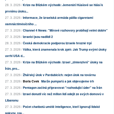
28. 3. 2026 /
Krize na Blízkém východě: Jemenští Húsíové se hlásí k
prvnímu útoku...
27. 3. 2026 /
Informace, že izraelská armáda pálila cigaretami
osmnáctiměsíčního ...
27. 3. 2026 /
Channel 4 News: "Mírové rozhovory probíhají velmi dobře"
27. 3. 2026 /
Izraelci jsou nadlidi 2
28. 3. 2026 /
Česká demokracie podporou Izraele hrozně trpí
27. 3. 2026 /
Válka, která znamenala krok zpět: Jak Trump svými útoky
uvrhl USA d...
27. 3. 2026 /
Krize na Blízkém východě: Izrael „zintenzivní“ útoky na
Írán, pro...
27. 3. 2026 /
Žhářský útok v Pardubicích: nejen útok na továrnu
27. 3. 2026 /
Boris Cvek
Marže pumpařů a jak objevujeme trh
27. 3. 2026 /
Pentagon začíná připravovat "rozhodující úder" na Írán
27. 3. 2026 /
Izrael donutil víc než milion lidí odejít ze svých domovů v
Libanonu
27. 3. 2026 /
Počet chatbotů umělé inteligence, kteří ignorují lidské
pokyny, ros...