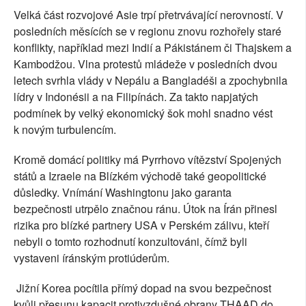
Velká část rozvojové Asie trpí přetrvávající nerovností. V
posledních měsících se v regionu znovu rozhořely staré
konflikty, například mezi Indií a Pákistánem či Thajskem a
Kambodžou. Vlna protestů mládeže v posledních dvou
letech svrhla vlády v Nepálu a Bangladéši a zpochybnila
lídry v Indonésii a na Filipínách. Za takto napjatých
podmínek by velký ekonomický šok mohl snadno vést
k novým turbulencím.
Kromě domácí politiky má Pyrrhovo vítězství Spojených
států a Izraele na Blízkém východě také geopolitické
důsledky. Vnímání Washingtonu jako garanta
bezpečnosti utrpělo značnou ránu. Útok na Írán přinesl
rizika pro blízké partnery USA v Perském zálivu, kteří
nebyli o tomto rozhodnutí konzultováni, čímž byli
vystaveni íránským protiúderům.
Jižní Korea pocítila přímý dopad na svou bezpečnost
kvůli přesunu kapacit protivzdušné obrany THAAD do