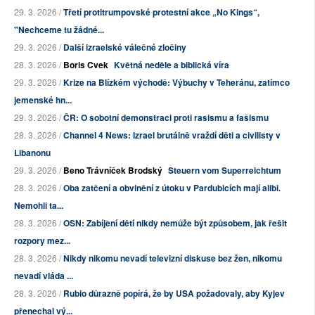
29. 3. 2026 /
Třetí protitrumpovské protestní akce „No Kings“,
"Nechceme tu žádné...
29. 3. 2026 /
Další izraelské válečné zločiny
28. 3. 2026 /
Boris Cvek
Květná neděle a biblická víra
29. 3. 2026 /
Krize na Blízkém východě: Výbuchy v Teheránu, zatímco
jemenské hn...
29. 3. 2026 /
ČR: O sobotní demonstraci proti rasismu a fašismu
28. 3. 2026 /
Channel 4 News: Izrael brutálně vraždí děti a civilisty v
Libanonu
29. 3. 2026 /
Beno Trávníček Brodský
Steuern vom Superreichtum
28. 3. 2026 /
Oba zatčení a obvinění z útoku v Pardubicích mají alibi.
Nemohli ta...
28. 3. 2026 /
OSN: Zabíjení dětí nikdy nemůže být způsobem, jak řešit
rozpory mez...
28. 3. 2026 /
Nikdy nikomu nevadí televizní diskuse bez žen, nikomu
nevadí vláda ...
28. 3. 2026 /
Rubio důrazně popírá, že by USA požadovaly, aby Kyjev
přenechal vý...