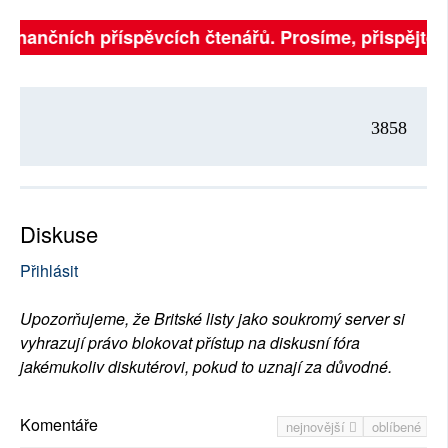
 finančních příspěvcích čtenářů. Prosíme, přispějte. ➥
3858
Diskuse
Přihlásit
Upozorňujeme, že Britské listy jako soukromý server si
vyhrazují právo blokovat přístup na diskusní fóra
jakémukoliv diskutérovi, pokud to uznají za důvodné.
Komentáře
nejnovější
oblíbené