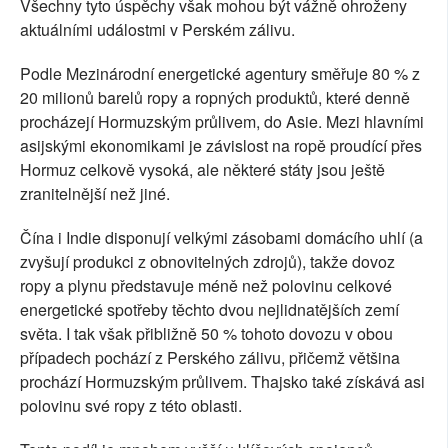
Všechny tyto úspěchy však mohou být vážně ohroženy
aktuálními událostmi v Perském zálivu.
Podle Mezinárodní energetické agentury směřuje 80 % z
20 milionů barelů ropy a ropných produktů, které denně
procházejí Hormuzským průlivem, do Asie. Mezi hlavními
asijskými ekonomikami je závislost na ropě proudící přes
Hormuz celkově vysoká, ale některé státy jsou ještě
zranitelnější než jiné.
Čína i Indie disponují velkými zásobami domácího uhlí (a
zvyšují produkci z obnovitelných zdrojů), takže dovoz
ropy a plynu představuje méně než polovinu celkové
energetické spotřeby těchto dvou nejlidnatějších zemí
světa. I tak však přibližně 50 % tohoto dovozu v obou
případech pochází z Perského zálivu, přičemž většina
prochází Hormuzským průlivem. Thajsko také získává asi
polovinu své ropy z této oblasti.