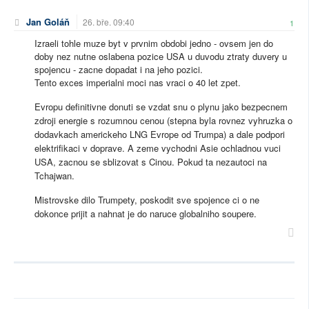
Jan Goláň
26. bře. 09:40
1
Izraeli tohle muze byt v prvnim obdobi jedno - ovsem jen do
doby nez nutne oslabena pozice USA u duvodu ztraty duvery u
spojencu - zacne dopadat i na jeho pozici.
Tento exces imperialni moci nas vraci o 40 let zpet.
Evropu definitivne donuti se vzdat snu o plynu jako bezpecnem
zdroji energie s rozumnou cenou (stepna byla rovnez vyhruzka o
dodavkach americkeho LNG Evrope od Trumpa) a dale podpori
elektrifikaci v doprave. A zeme vychodni Asie ochladnou vuci
USA, zacnou se sblizovat s Cinou. Pokud ta nezautoci na
Tchajwan.
Mistrovske dilo Trumpety, poskodit sve spojence ci o ne
dokonce prijit a nahnat je do naruce globalniho soupere.