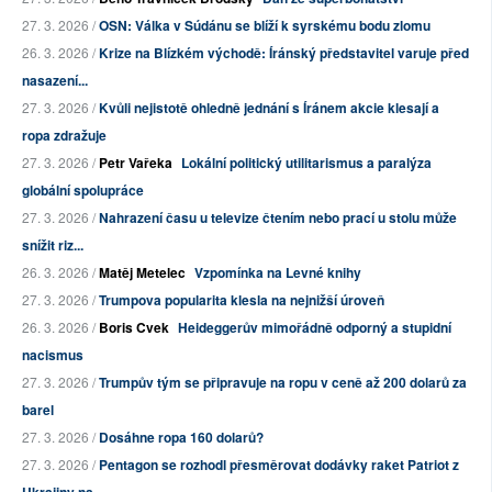
27. 3. 2026 /
OSN: Válka v Súdánu se blíží k syrskému bodu zlomu
26. 3. 2026 /
Krize na Blízkém východě: Íránský představitel varuje před
nasazení...
27. 3. 2026 /
Kvůli nejistotě ohledně jednání s Íránem akcie klesají a
ropa zdražuje
27. 3. 2026 /
Petr Vařeka
Lokální politický utilitarismus a paralýza
globální spolupráce
27. 3. 2026 /
Nahrazení času u televize čtením nebo prací u stolu může
snížit riz...
26. 3. 2026 /
Matěj Metelec
Vzpomínka na Levné knihy
27. 3. 2026 /
Trumpova popularita klesla na nejnižší úroveň
26. 3. 2026 /
Boris Cvek
Heideggerův mimořádně odporný a stupidní
nacismus
27. 3. 2026 /
Trumpův tým se připravuje na ropu v ceně až 200 dolarů za
barel
27. 3. 2026 /
Dosáhne ropa 160 dolarů?
27. 3. 2026 /
Pentagon se rozhodl přesměrovat dodávky raket Patriot z