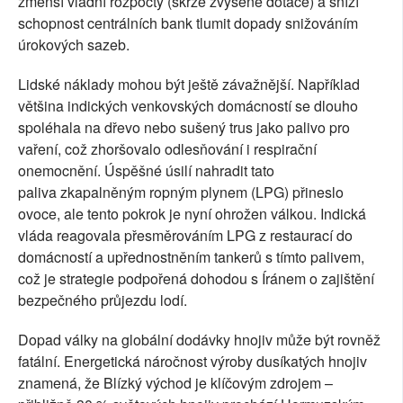
zmenší vládní rozpočty (skrze zvýšené dotace) a sníží
schopnost centrálních bank tlumit dopady snižováním
úrokových sazeb.
Lidské náklady mohou být ještě závažnější. Například
většina indických venkovských domácností se dlouho
spoléhala na dřevo nebo sušený trus jako palivo pro
vaření, což zhoršovalo odlesňování i respirační
onemocnění. Úspěšné úsilí nahradit tato
paliva zkapalněným ropným plynem (LPG) přineslo
ovoce, ale tento pokrok je nyní ohrožen válkou. Indická
vláda reagovala přesměrováním LPG z restaurací do
domácností a upřednostněním tankerů s tímto palivem,
což je strategie podpořená dohodou s Íránem o zajištění
bezpečného průjezdu lodí.
Dopad války na globální dodávky hnojiv může být rovněž
fatální. Energetická náročnost výroby dusíkatých hnojiv
znamená, že Blízký východ je klíčovým zdrojem –