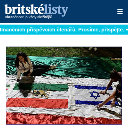
 na finančních příspěvcích čtenářů. Prosíme, přispějte
PŘIHLÁSIT
AKTUÁLNÍ VYDÁNÍ
ARCHIV
ROZHOVORY
TÉMATA
NEJČTENĚJŠÍ ZA 7 DNÍ
AUTOŘI
PŘÍSPĚVKY NA PROVOZ