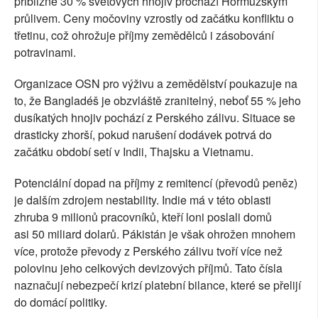
přibližně 30 % světových hnojiv prochází Hormuzským
průlivem. Ceny močoviny vzrostly od začátku konfliktu o
třetinu, což ohrožuje příjmy zemědělců i zásobování
potravinami.
Organizace OSN pro výživu a zemědělství poukazuje na
to, že Bangladéš je obzvláště zranitelný, neboť 55 % jeho
dusíkatých hnojiv pochází z Perského zálivu. Situace se
drasticky zhorší, pokud narušení dodávek potrvá do
začátku období setí v Indii, Thajsku a Vietnamu.
Potenciální dopad na příjmy z remitencí (převodů peněz)
je dalším zdrojem nestability. Indie má v této oblasti
zhruba 9 milionů pracovníků, kteří loni poslali domů
asi 50 miliard dolarů. Pákistán je však ohrožen mnohem
více, protože převody z Perského zálivu tvoří více než
polovinu jeho celkových devizových příjmů. Tato čísla
naznačují nebezpečí krizí platební bilance, které se přelijí
do domácí politiky.