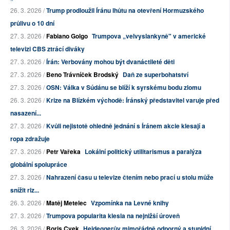
26. 3. 2026 /
Trump prodloužil Íránu lhůtu na otevření Hormuzského
průlivu o 10 dní
27. 3. 2026 /
Fabiano Golgo
Trumpova „velvyslankyně" v americké
televizi CBS ztrácí diváky
27. 3. 2026 /
Írán: Verbovány mohou být dvanáctileté děti
27. 3. 2026 /
Beno Trávníček Brodský
Daň ze superbohatství
27. 3. 2026 /
OSN: Válka v Súdánu se blíží k syrskému bodu zlomu
26. 3. 2026 /
Krize na Blízkém východě: Íránský představitel varuje před
nasazení...
27. 3. 2026 /
Kvůli nejistotě ohledně jednání s Íránem akcie klesají a
ropa zdražuje
27. 3. 2026 /
Petr Vařeka
Lokální politický utilitarismus a paralýza
globální spolupráce
27. 3. 2026 /
Nahrazení času u televize čtením nebo prací u stolu může
snížit riz...
26. 3. 2026 /
Matěj Metelec
Vzpomínka na Levné knihy
27. 3. 2026 /
Trumpova popularita klesla na nejnižší úroveň
26. 3. 2026 /
Boris Cvek
Heideggerův mimořádně odporný a stupidní