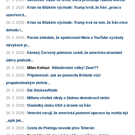
26. 3. 2026 /
Krize na Blízkém východě: Trump tvrdí, že Írán „prosí o
uzavření d...
26. 3. 2026 /
Krize na Blízkém východě: Trump trvá na tom, že Írán chce
dohodu i...
26. 3. 2026 /
Porota shledala, že společnosti Meta a YouTube vyvinuly
návykové pr...
26. 3. 2026 /
Íránský Červený půlměsíc uvádí, že americko-izraelské
údery poškodi...
26. 3. 2026 /
Milan Kohout
Náboženské války! Zase??
26. 3. 2026 /
Připomenutí: Jak se postavila Británie vůči
propalestinským aktivis...
26. 3. 2026 /
Die Stickstofffalle
26. 3. 2026 /
Milionu chvilek nikdy o žádnou demokracii nešlo
26. 3. 2026 /
Důsledky útoku USA a Izraele na Írán
26. 3. 2026 /
Veteráni varují, že americká pozemní operace by mohla být
„spíš jak...
26. 3. 2026 /
Cesta do Pekingu nevede přes Teherán