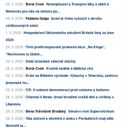
29. 3. 2026 /
Boris Cvek
Netanjahuovi a Trumpovi díky a oběti a
Německo pro nás na omluvu po...
29. 3. 2026 /
Fabiano Golgo
Izrael je třeba vyloučit z okruhu
civilizovaných států
1. 3. 2026 /
Hospodaření Občanského sdružení Britské listy za únor
2026
29. 3. 2026 /
Třetí protitrumpovské protestní akce „No Kings“,
"Nechceme tu žádné...
29. 3. 2026 /
Další izraelské válečné zločiny
28. 3. 2026 /
Boris Cvek
Květná neděle a biblická víra
29. 3. 2026 /
Krize na Blízkém východě: Výbuchy v Teheránu, zatímco
jemenské hn...
29. 3. 2026 /
ČR: O sobotní demonstraci proti rasismu a fašismu
28. 3. 2026 /
Channel 4 News: Izrael brutálně vraždí děti a civilisty v
Libanonu
29. 3. 2026 /
Beno Trávníček Brodský
Steuern vom Superreichtum
28. 3. 2026 /
Oba zatčení a obvinění z útoku v Pardubicích mají alibi.
Nemohli ta...