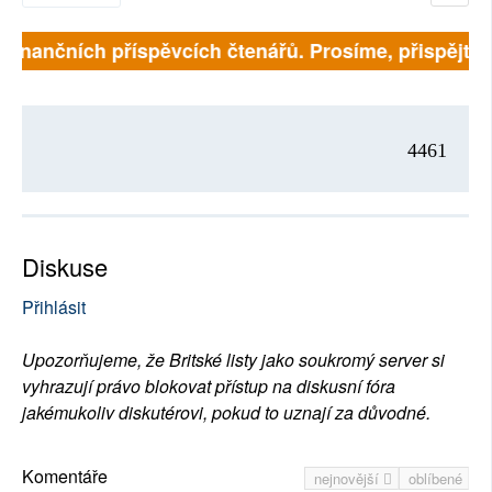
a finančních příspěvcích čtenářů. Prosíme, přispějte. 
4461
Diskuse
Přihlásit
Upozorňujeme, že Britské listy jako soukromý server si
vyhrazují právo blokovat přístup na diskusní fóra
jakémukoliv diskutérovi, pokud to uznají za důvodné.
Komentáře
nejnovější
oblíbené