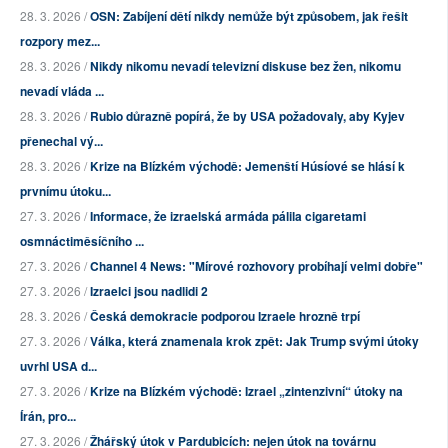
28. 3. 2026 /
OSN: Zabíjení dětí nikdy nemůže být způsobem, jak řešit
rozpory mez...
28. 3. 2026 /
Nikdy nikomu nevadí televizní diskuse bez žen, nikomu
nevadí vláda ...
28. 3. 2026 /
Rubio důrazně popírá, že by USA požadovaly, aby Kyjev
přenechal vý...
28. 3. 2026 /
Krize na Blízkém východě: Jemenští Húsíové se hlásí k
prvnímu útoku...
27. 3. 2026 /
Informace, že izraelská armáda pálila cigaretami
osmnáctiměsíčního ...
27. 3. 2026 /
Channel 4 News: "Mírové rozhovory probíhají velmi dobře"
27. 3. 2026 /
Izraelci jsou nadlidi 2
28. 3. 2026 /
Česká demokracie podporou Izraele hrozně trpí
27. 3. 2026 /
Válka, která znamenala krok zpět: Jak Trump svými útoky
uvrhl USA d...
27. 3. 2026 /
Krize na Blízkém východě: Izrael „zintenzivní“ útoky na
Írán, pro...
27. 3. 2026 /
Žhářský útok v Pardubicích: nejen útok na továrnu