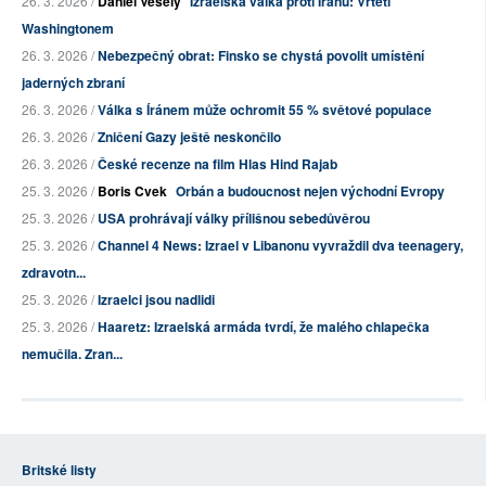
26. 3. 2026 /
Daniel Veselý
Izraelská válka proti Íránu: Vrtěti
Washingtonem
26. 3. 2026 /
Nebezpečný obrat: Finsko se chystá povolit umístění
jaderných zbraní
26. 3. 2026 /
Válka s Íránem může ochromit 55 % světové populace
26. 3. 2026 /
Zničení Gazy ještě neskončilo
26. 3. 2026 /
České recenze na film Hlas Hind Rajab
25. 3. 2026 /
Boris Cvek
Orbán a budoucnost nejen východní Evropy
25. 3. 2026 /
USA prohrávají války přílišnou sebedůvěrou
25. 3. 2026 /
Channel 4 News: Izrael v Libanonu vyvraždil dva teenagery,
zdravotn...
25. 3. 2026 /
Izraelci jsou nadlidi
25. 3. 2026 /
Haaretz: Izraelská armáda tvrdí, že malého chlapečka
nemučila. Zran...
Britské listy