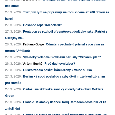
nacismus
27. 3. 2026 /
Trumpův tým se připravuje na ropu v ceně až 200 dolarů za
barel
27. 3. 2026 /
Dosáhne ropa 160 dolarů?
27. 3. 2026 /
Pentagon se rozhodl přesměrovat dodávky raket Patriot z
Ukrajiny na...
26. 3. 2026 /
Fabiano Golgo
Odmítání pachatelů přiznat svou vinu za
otroctví Afričanů
27. 3. 2026 /
Výsledky voleb ve Slovinsku narušily "Orbánův plán"
26. 3. 2026 /
Arťom Suchý
Proč duchovní život?
27. 3. 2026 /
Rusko začalo posílat Íránu drony k válce s USA
27. 3. 2026 /
Berlínský soud poslal do vazby čtyři muže kvůli zbraním
pro Hamás
27. 3. 2026 /
O útoku na židovské sanitky v londýnské čtvrti Golders
Green
27. 3. 2026 /
Francie: Islámský učenec Tariq Ramadan dostal 18 let za
znásilnění
27. 3. 2026 /
Německo: Razie ve firmě, která provozuje ruskou televizi