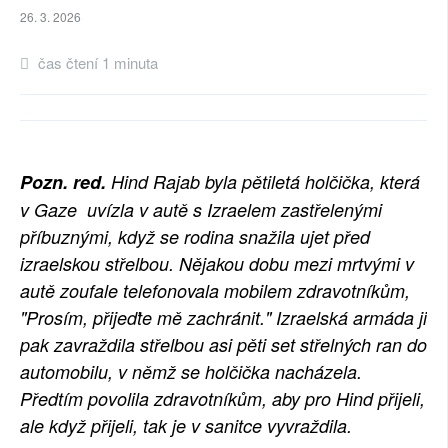
26. 3. 2026
SOCIÁLNÍ SÍTĚ
čas čtení 1 minuta
RUBRIKY
PLNÁ VERZE STRÁNEK
Pozn. red.
Hind Rajab byla pětiletá holčička, která
v Gaze uvízla v autě s Izraelem zastřelenými
příbuznými, když se rodina snažila ujet před
izraelskou střelbou. Nějakou dobu mezi mrtvými v
autě zoufale telefonovala mobilem zdravotníkům,
"Prosím, přijeďte mě zachránit." Izraelská armáda ji
pak zavraždila střelbou asi pěti set střelných ran do
automobilu, v němž se holčička nacházela.
Předtím povolila zdravotníkům, aby pro Hind přijeli,
ale když přijeli, tak je v sanitce vyvraždila.