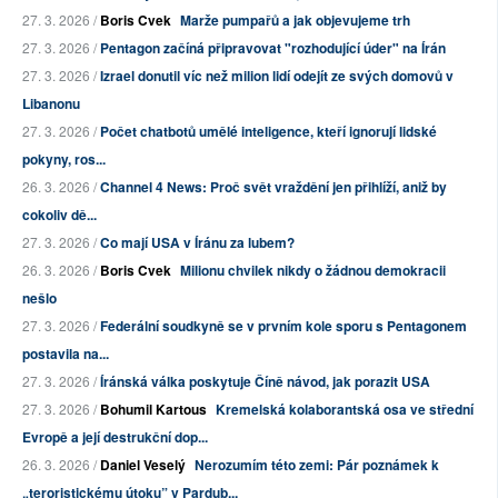
27. 3. 2026 /
Boris Cvek
Marže pumpařů a jak objevujeme trh
27. 3. 2026 /
Pentagon začíná připravovat "rozhodující úder" na Írán
27. 3. 2026 /
Izrael donutil víc než milion lidí odejít ze svých domovů v
Libanonu
27. 3. 2026 /
Počet chatbotů umělé inteligence, kteří ignorují lidské
pokyny, ros...
26. 3. 2026 /
Channel 4 News: Proč svět vraždění jen přihlíží, aniž by
cokoliv dě...
27. 3. 2026 /
Co mají USA v Íránu za lubem?
26. 3. 2026 /
Boris Cvek
Milionu chvilek nikdy o žádnou demokracii
nešlo
27. 3. 2026 /
Federální soudkyně se v prvním kole sporu s Pentagonem
postavila na...
27. 3. 2026 /
Íránská válka poskytuje Číně návod, jak porazit USA
27. 3. 2026 /
Bohumil Kartous
Kremelská kolaborantská osa ve střední
Evropě a její destrukční dop...
26. 3. 2026 /
Daniel Veselý
Nerozumím této zemi: Pár poznámek k
„teroristickému útoku” v Pardub...