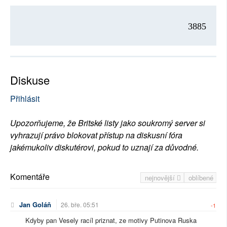
3885
Diskuse
Přihlásit
Upozorňujeme, že Britské listy jako soukromý server si
vyhrazují právo blokovat přístup na diskusní fóra
jakémukoliv diskutérovi, pokud to uznají za důvodné.
Komentáře
nejnovější
oblíbené
Jan Goláň
26. bře. 05:51
-1
Kdyby pan Vesely racíl priznat, ze motivy Putinova Ruska