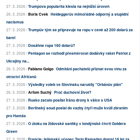
27. 3. 2026 /
Trumpova popularita klesla na nejnižší úroveň
26. 3. 2026 /
Boris Cvek
Heideggerův mimořádně odporný a stupidní
nacismus
27. 3. 2026 /
Trumpův tým se připravuje na ropu v ceně až 200 dolarů za
barel
27. 3. 2026 /
Dosáhne ropa 160 dolarů?
27. 3. 2026 /
Pentagon se rozhodl přesměrovat dodávky raket Patriot z
Ukrajiny na...
26. 3. 2026 /
Fabiano Golgo
Odmítání pachatelů přiznat svou vinu za
otroctví Afričanů
27. 3. 2026 /
Výsledky voleb ve Slovinsku narušily "Orbánův plán"
26. 3. 2026 /
Arťom Suchý
Proč duchovní život?
27. 3. 2026 /
Rusko začalo posílat Íránu drony k válce s USA
27. 3. 2026 /
Berlínský soud poslal do vazby čtyři muže kvůli zbraním
pro Hamás
27. 3. 2026 /
O útoku na židovské sanitky v londýnské čtvrti Golders
Green
27. 3. 2026 /
Francie: Islámský učenec Tariq Ramadan dostal 18 let za