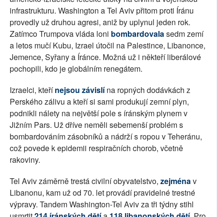
infrastrukturu. Washington a Tel Aviv přitom proti Íránu
provedly už druhou agresi, aniž by uplynul jeden rok.
Zatímco Trumpova vláda loni
bombardovala
sedm zemí
a letos mučí Kubu, Izrael útočil na Palestince, Libanonce,
Jemence, Syřany a Íránce. Možná už i někteří liberálové
pochopili, kdo je globálním renegátem.
Izraelci, kteří
nejsou závislí
na ropných dodávkách z
Perského zálivu a kteří si sami produkují zemní plyn,
podnikli nálety na největší pole s íránským plynem v
Jižním Pars. Už dříve neměli sebemenší problém s
bombardováním zásobníků a nádrží s ropou v Teheránu,
což povede k epidemii respiračních chorob, včetně
rakoviny.
Tel Aviv záměrně trestá civilní obyvatelstvo,
zejména
v
Libanonu, kam už od 70. let provádí pravidelné trestné
výpravy. Tandem Washington-Tel Aviv za tři týdny stihl
usmrtit
214 íránských dětí
a
118 libanonských dětí
. Pro