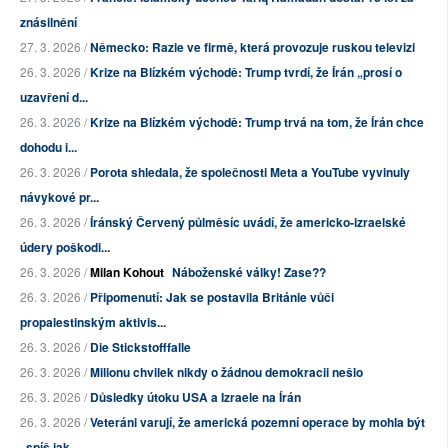
znásilnění
27. 3. 2026 /
Německo: Razie ve firmě, která provozuje ruskou televizi
26. 3. 2026 /
Krize na Blízkém východě: Trump tvrdí, že Írán „prosí o
uzavření d...
26. 3. 2026 /
Krize na Blízkém východě: Trump trvá na tom, že Írán chce
dohodu i...
26. 3. 2026 /
Porota shledala, že společnosti Meta a YouTube vyvinuly
návykové pr...
26. 3. 2026 /
Íránský Červený půlměsíc uvádí, že americko-izraelské
údery poškodi...
26. 3. 2026 /
Milan Kohout
Náboženské války! Zase??
26. 3. 2026 /
Připomenutí: Jak se postavila Británie vůči
propalestinským aktivis...
26. 3. 2026 /
Die Stickstofffalle
26. 3. 2026 /
Milionu chvilek nikdy o žádnou demokracii nešlo
26. 3. 2026 /
Důsledky útoku USA a Izraele na Írán
26. 3. 2026 /
Veteráni varují, že americká pozemní operace by mohla být
„spíš jak...