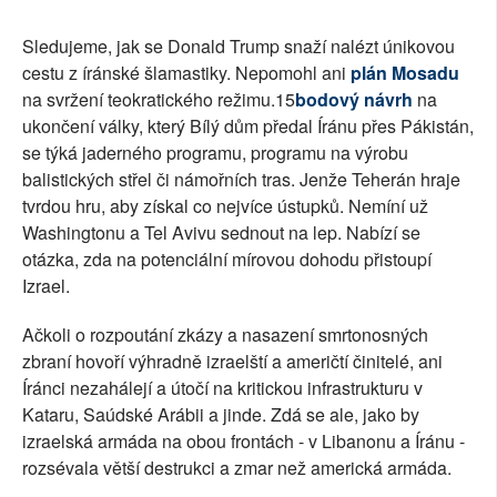
Sledujeme, jak se Donald Trump snaží nalézt únikovou
cestu z íránské šlamastiky. Nepomohl ani
plán Mosadu
na svržení teokratického režimu.15
bodový návrh
na
ukončení války, který Bílý dům předal Íránu přes Pákistán,
se týká jaderného programu, programu na výrobu
balistických střel či námořních tras. Jenže Teherán hraje
tvrdou hru, aby získal co nejvíce ústupků. Nemíní už
Washingtonu a Tel Avivu sednout na lep. Nabízí se
otázka, zda na potenciální mírovou dohodu přistoupí
Izrael.
Ačkoli o rozpoutání zkázy a nasazení smrtonosných
zbraní hovoří výhradně izraelští a američtí činitelé, ani
Íránci nezahálejí a útočí na kritickou infrastrukturu v
Kataru, Saúdské Arábii a jinde. Zdá se ale, jako by
izraelská armáda na obou frontách - v Libanonu a Íránu -
rozsévala větší destrukci a zmar než americká armáda.