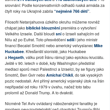
srovnání: Podle konzervativních odhadů ruská armáda za
čtyři roky na Ukrajině zabila
“nejméně 766 dětí”
.
Filosofii Netanjahuova úzkého okruhu můžeme rovněž
chápat jako
biblické blouznění
premiéra o vytvoření
Velkého Izraele. Další bloudi
sní
o Izraeli sahajícím od
Nilu až po Eufrat. Toto přesvědčení
sdílí
i jeho ministr
financí Becalel Smotrič nebo americký velvyslanec
Mike
Huckabee
. Křesťanští sionisté, jako Huckabee
a
Hegseth
, válku proti Íránu rámují jako epickou kruciátu.
Ještě v 90. letech v době, kdy Washington předstíral
mediaci sporů mezi Palestinci a Izraelci, by se figury jako
Smotrič, Ben Gvir nebo
Amichai Chikli
, do tak vysokých
pozic nedostali. Ani přímý americký vojenský útok na Írán
nepřipadal od roku 1979 v úvahu, načež toto tabu
prolomil až Donald Trump. A to dvakrát.
Nicméně Tel Aviv ovládaný náboženskými fanatiky je
mnohem nevyzpytatelnější než chaotický Trumpův Bílý