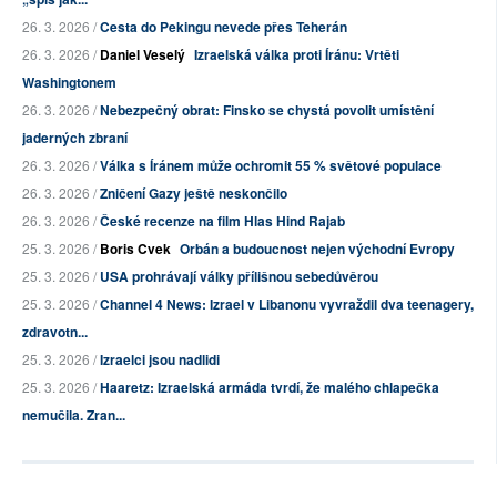
26. 3. 2026 /
Cesta do Pekingu nevede přes Teherán
26. 3. 2026 /
Daniel Veselý
Izraelská válka proti Íránu: Vrtěti
Washingtonem
26. 3. 2026 /
Nebezpečný obrat: Finsko se chystá povolit umístění
jaderných zbraní
26. 3. 2026 /
Válka s Íránem může ochromit 55 % světové populace
26. 3. 2026 /
Zničení Gazy ještě neskončilo
26. 3. 2026 /
České recenze na film Hlas Hind Rajab
25. 3. 2026 /
Boris Cvek
Orbán a budoucnost nejen východní Evropy
25. 3. 2026 /
USA prohrávají války přílišnou sebedůvěrou
25. 3. 2026 /
Channel 4 News: Izrael v Libanonu vyvraždil dva teenagery,
zdravotn...
25. 3. 2026 /
Izraelci jsou nadlidi
25. 3. 2026 /
Haaretz: Izraelská armáda tvrdí, že malého chlapečka
nemučila. Zran...