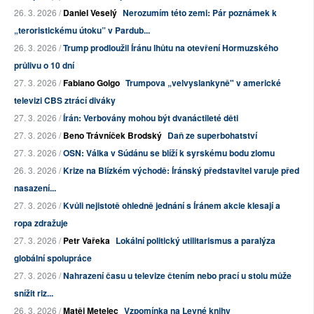
26. 3. 2026 /
Daniel Veselý
Nerozumím této zemi: Pár poznámek k
„teroristickému útoku” v Pardub...
26. 3. 2026 /
Trump prodloužil Íránu lhůtu na otevření Hormuzského
průlivu o 10 dní
27. 3. 2026 /
Fabiano Golgo
Trumpova „velvyslankyně" v americké
televizi CBS ztrácí diváky
27. 3. 2026 /
Írán: Verbovány mohou být dvanáctileté děti
27. 3. 2026 /
Beno Trávníček Brodský
Daň ze superbohatství
27. 3. 2026 /
OSN: Válka v Súdánu se blíží k syrskému bodu zlomu
26. 3. 2026 /
Krize na Blízkém východě: Íránský představitel varuje před
nasazení...
27. 3. 2026 /
Kvůli nejistotě ohledně jednání s Íránem akcie klesají a
ropa zdražuje
27. 3. 2026 /
Petr Vařeka
Lokální politický utilitarismus a paralýza
globální spolupráce
27. 3. 2026 /
Nahrazení času u televize čtením nebo prací u stolu může
snížit riz...
26. 3. 2026 /
Matěj Metelec
Vzpomínka na Levné knihy