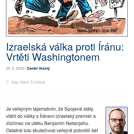
SOCIÁLNÍ SÍTĚ
RUBRIKY
PLNÁ VERZE STRÁNEK
Izraelská válka proti Íránu:
Vrtěti Washingtonem
26. 3. 2026 /
Daniel Veselý
čas čtení 5 minut
Je veřejným tajemstvím, že Spojené státy
vtáhl do války s Íránem izraelský premiér a
zločinec na útěku Benjamin Netanjahu.
Ostatně tuto skutečnost veřejně potvrdili šéf