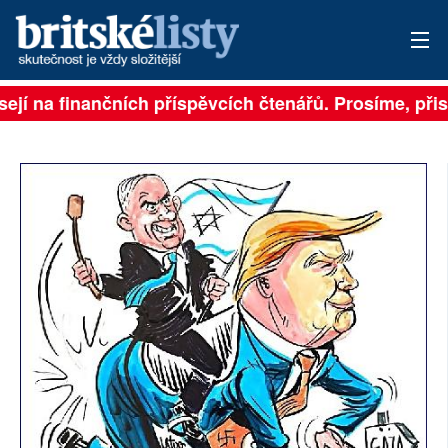
ejí na finančních příspěvcích čtenářů. Prosíme, přisp
PŘIHLÁSIT
AKTUÁLNÍ VYDÁNÍ
ARCHIV
ROZHOVORY
TÉMATA
NEJČTENĚJŠÍ ZA 7 DNÍ
AUTOŘI
PŘÍSPĚVKY NA PROVOZ