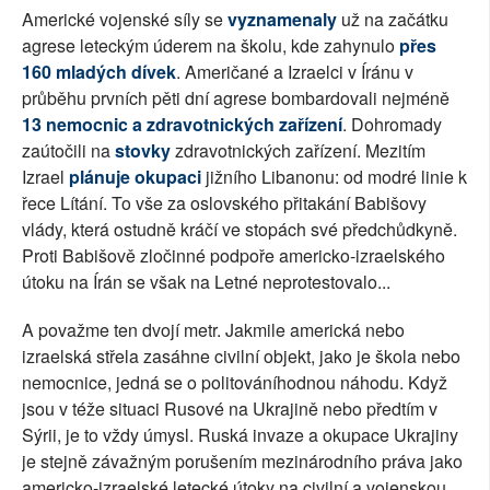
Americké vojenské síly se
vyznamenaly
už na začátku
agrese leteckým úderem na školu, kde zahynulo
přes
160 mladých dívek
. Američané a Izraelci v Íránu v
průběhu prvních pěti dní agrese bombardovali nejméně
13 nemocnic a zdravotnických zařízení
. Dohromady
zaútočili na
stovky
zdravotnických zařízení. Mezitím
Izrael
plánuje okupaci
jižního Libanonu: od modré linie k
řece Lítání. To vše za oslovského přitakání Babišovy
vlády, která ostudně kráčí ve stopách své předchůdkyně.
Proti Babišově zločinné podpoře americko-izraelského
útoku na Írán se však na Letné neprotestovalo...
A považme ten dvojí metr. Jakmile americká nebo
izraelská střela zasáhne civilní objekt, jako je škola nebo
nemocnice, jedná se o politováníhodnou náhodu. Když
jsou v téže situaci Rusové na Ukrajině nebo předtím v
Sýrii, je to vždy úmysl. Ruská invaze a okupace Ukrajiny
je stejně závažným porušením mezinárodního práva jako
americko-izraelské letecké útoky na civilní a vojenskou