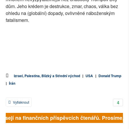
dům. Jeho krédem je destrukce, zmar, chaos, válka bez
ohledu na (globální) dopady, ovlivněné náboženským
fatalismem.
Izrael, Palestina, Blízký a Střední východ
|
USA
|
Donald Trump
|
Írán
4
Vytisknout
visejí na finančních příspěvcích čtenářů. Prosíme, při