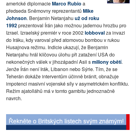
americké diplomacie
Marco Rubio
a
předseda Sněmovny reprezentantů
Mike
Johnson
. Benjamin Netanjahu
už od roku
1992
prezentoval Írán jako možnou jadernou hrozbu pro
Izrael. Izraelský premiér v roce 2002
lobboval
za invazi
do Iráku, kdy varoval před atomovou bombou v rukou
Husajnova režimu. Indicie ukazují, že Benjamin
Netanjahu hrál klíčovou úlohu při zatažení USA do
nekonečných válek v jihozápadní Asii s
miliony obětí
.
Jenže Írán není Irák, Libanon nebo Sýrie. Tím, že se
Teherán dokáže interventům účinně bránit, obnažuje
impotenci masivní vojenské síly v asymetrickém konfliktu.
Režim ajatolláhů má v tomto gambitu jednoznačně
navrch.