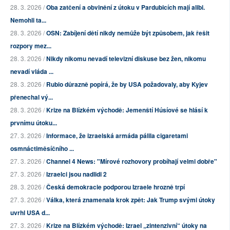
28. 3. 2026 /
Oba zatčení a obvinění z útoku v Pardubicích mají alibi.
Nemohli ta...
28. 3. 2026 /
OSN: Zabíjení dětí nikdy nemůže být způsobem, jak řešit
rozpory mez...
28. 3. 2026 /
Nikdy nikomu nevadí televizní diskuse bez žen, nikomu
nevadí vláda ...
28. 3. 2026 /
Rubio důrazně popírá, že by USA požadovaly, aby Kyjev
přenechal vý...
28. 3. 2026 /
Krize na Blízkém východě: Jemenští Húsíové se hlásí k
prvnímu útoku...
27. 3. 2026 /
Informace, že izraelská armáda pálila cigaretami
osmnáctiměsíčního ...
27. 3. 2026 /
Channel 4 News: "Mírové rozhovory probíhají velmi dobře"
27. 3. 2026 /
Izraelci jsou nadlidi 2
28. 3. 2026 /
Česká demokracie podporou Izraele hrozně trpí
27. 3. 2026 /
Válka, která znamenala krok zpět: Jak Trump svými útoky
uvrhl USA d...
27. 3. 2026 /
Krize na Blízkém východě: Izrael „zintenzivní“ útoky na