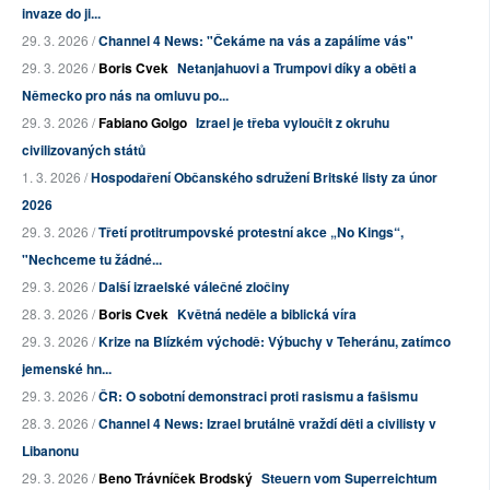
invaze do ji...
29. 3. 2026 /
Channel 4 News: "Čekáme na vás a zapálíme vás"
29. 3. 2026 /
Boris Cvek
Netanjahuovi a Trumpovi díky a oběti a
Německo pro nás na omluvu po...
29. 3. 2026 /
Fabiano Golgo
Izrael je třeba vyloučit z okruhu
civilizovaných států
1. 3. 2026 /
Hospodaření Občanského sdružení Britské listy za únor
2026
29. 3. 2026 /
Třetí protitrumpovské protestní akce „No Kings“,
"Nechceme tu žádné...
29. 3. 2026 /
Další izraelské válečné zločiny
28. 3. 2026 /
Boris Cvek
Květná neděle a biblická víra
29. 3. 2026 /
Krize na Blízkém východě: Výbuchy v Teheránu, zatímco
jemenské hn...
29. 3. 2026 /
ČR: O sobotní demonstraci proti rasismu a fašismu
28. 3. 2026 /
Channel 4 News: Izrael brutálně vraždí děti a civilisty v
Libanonu
29. 3. 2026 /
Beno Trávníček Brodský
Steuern vom Superreichtum