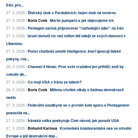
Írán, pro...
27. 3. 2026 /
Žhářský útok v Pardubicích: nejen útok na továrnu
27. 3. 2026 /
Boris Cvek
Marže pumpařů a jak objevujeme trh
27. 3. 2026 /
Pentagon začíná připravovat "rozhodující úder" na Írán
27. 3. 2026 /
Izrael donutil víc než milion lidí odejít ze svých domovů v
Libanonu
27. 3. 2026 /
Počet chatbotů umělé inteligence, kteří ignorují lidské
pokyny, ros...
26. 3. 2026 /
Channel 4 News: Proč svět vraždění jen přihlíží, aniž by
cokoliv dě...
27. 3. 2026 /
Co mají USA v Íránu za lubem?
26. 3. 2026 /
Boris Cvek
Milionu chvilek nikdy o žádnou demokracii
nešlo
27. 3. 2026 /
Federální soudkyně se v prvním kole sporu s Pentagonem
postavila na...
27. 3. 2026 /
Íránská válka poskytuje Číně návod, jak porazit USA
27. 3. 2026 /
Bohumil Kartous
Kremelská kolaborantská osa ve střední
Evropě a její destrukční dop...