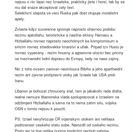
nejsou o nic lepsi nez Izraelske, prakticky jiste i horsi, tak by se
mu dal snaze akceptovat cely text.
Selektivní slepota ve veci Ruska pak dost otupuje moralistni
apely.
Zvlaste kdyz suverenne ignoruje naprosto ohavnou podobu
rezimu ajatollahu, teroristicke a nasilne sklony Hamasu a
Hizballahu rovnez naprosto neochotnych ke kompromisum a
siricim rovnez stredovekke tmarstvi a utlak. Pripad tzv Husiu je
rovnez vypeceny - rezim hnusny a agresivne utocici bez priciny
na mezinarodni lodni dopravu do Evropy, tedy na nase zajmy.
Nic z toho ovsem zaroven neomlouva Bibiho a jeho apartheidni
rezim ani zjevne protipravni utoky jak Izraele tak USA proti
Iranu.
Libanon je bohuzel zhrouceny stat, tam je jakakoliv rada draha,
realne nemuze libanonska vlada spolupracovat s Izraelem na
odzbrojeni Hizballahu a sama na to nema zatim silu, vojska
OSN v tomto nejsou k pouziti.
PS: Izrael nevyhrozuje CR vojenskym utokem ani nehlasa
podrizenost ceskeho statu sobe. Narozdil od ruskeho rezimu.
Proto asi ta jina optika (vyjma implicitni nechuti vetsiny