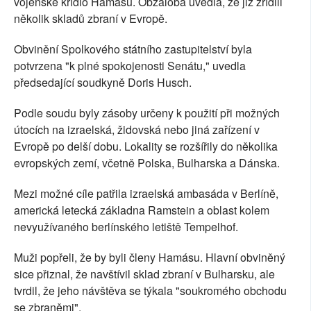
vojenské křídlo Hamásu. Obžaloba uvedla, že již zřídili
několik skladů zbraní v Evropě.
Obvinění Spolkového státního zastupitelství byla
potvrzena "k plné spokojenosti Senátu," uvedla
předsedající soudkyně Doris Husch.
Podle soudu byly zásoby určeny k použití při možných
útocích na izraelská, židovská nebo jiná zařízení v
Evropě po delší dobu. Lokality se rozšířily do několika
evropských zemí, včetně Polska, Bulharska a Dánska.
Mezi možné cíle patřila izraelská ambasáda v Berlíně,
americká letecká základna Ramstein a oblast kolem
nevyužívaného berlínského letiště Tempelhof.
Muži popřeli, že by byli členy Hamásu. Hlavní obviněný
sice přiznal, že navštívil sklad zbraní v Bulharsku, ale
tvrdil, že jeho návštěva se týkala "soukromého obchodu
se zbraněmi".