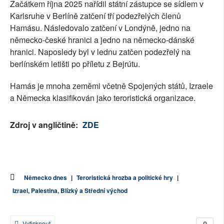
Začátkem října 2025 nařídil státní zástupce se sídlem v
Karlsruhe v Berlíně zatčení tří podezřelých členů
Hamásu. Následovalo zatčení v Londýně, jedno na
německo-české hranici a jedno na německo-dánské
hranici. Naposledy byl v lednu zatčen podezřelý na
berlínském letišti po příletu z Bejrútu.
Hamás je mnoha zeměmi včetně Spojených států, Izraele
a Německa klasifikován jako teroristická organizace.
Zdroj v angličtině:
ZDE
Německo dnes
|
Teroristická hrozba a politické hry
|
Izrael, Palestina, Blízký a Střední východ
0
Vytisknout