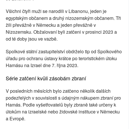
Všichni čtyři muži se narodili v Libanonu, jeden je
egyptským občanem a druhý nizozemským občanem. Tři
žili převážně v Německu a jeden převážně v
Nizozemsku. Obžalovaní byli zatčeni v prosinci 2023 a
od té doby jsou ve vazbě.
Spolkové státní zastupitelství obdrželo tip od Spolkového
úřadu pro ochranu ústavy krátce po teroristickém útoku
Hamásu na Izrael dne 7. října 2023.
Série zatčení kvůli zásobám zbraní
V posledních měsících bylo zatčeno několik dalších
podezřelých v souvislosti s údajným nákupem zbraní pro
Hamás. Podle vyšetřovatelů byly zbraně také určeny k
útokům na izraelské nebo židovské instituce v Německu
a Evropě.