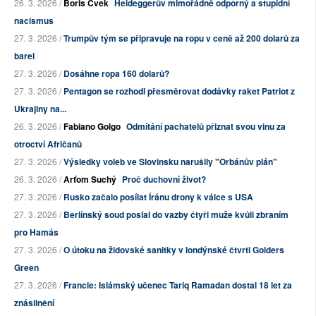
26. 3. 2026 /
Boris Cvek
Heideggerův mimořádně odporný a stupidní
nacismus
27. 3. 2026 /
Trumpův tým se připravuje na ropu v ceně až 200 dolarů za
barel
27. 3. 2026 /
Dosáhne ropa 160 dolarů?
27. 3. 2026 /
Pentagon se rozhodl přesměrovat dodávky raket Patriot z
Ukrajiny na...
26. 3. 2026 /
Fabiano Golgo
Odmítání pachatelů přiznat svou vinu za
otroctví Afričanů
27. 3. 2026 /
Výsledky voleb ve Slovinsku narušily "Orbánův plán"
26. 3. 2026 /
Arťom Suchý
Proč duchovní život?
27. 3. 2026 /
Rusko začalo posílat Íránu drony k válce s USA
27. 3. 2026 /
Berlínský soud poslal do vazby čtyři muže kvůli zbraním
pro Hamás
27. 3. 2026 /
O útoku na židovské sanitky v londýnské čtvrti Golders
Green
27. 3. 2026 /
Francie: Islámský učenec Tariq Ramadan dostal 18 let za
znásilnění