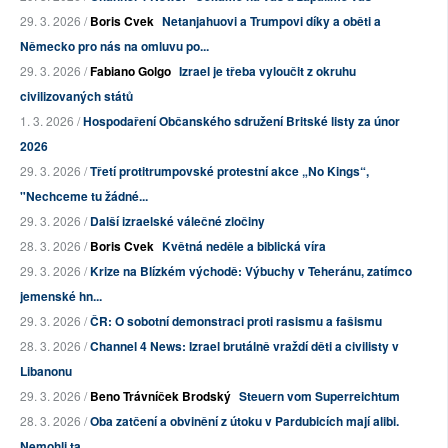
29. 3. 2026 /
Boris Cvek
Netanjahuovi a Trumpovi díky a oběti a
Německo pro nás na omluvu po...
29. 3. 2026 /
Fabiano Golgo
Izrael je třeba vyloučit z okruhu
civilizovaných států
1. 3. 2026 /
Hospodaření Občanského sdružení Britské listy za únor
2026
29. 3. 2026 /
Třetí protitrumpovské protestní akce „No Kings“,
"Nechceme tu žádné...
29. 3. 2026 /
Další izraelské válečné zločiny
28. 3. 2026 /
Boris Cvek
Květná neděle a biblická víra
29. 3. 2026 /
Krize na Blízkém východě: Výbuchy v Teheránu, zatímco
jemenské hn...
29. 3. 2026 /
ČR: O sobotní demonstraci proti rasismu a fašismu
28. 3. 2026 /
Channel 4 News: Izrael brutálně vraždí děti a civilisty v
Libanonu
29. 3. 2026 /
Beno Trávníček Brodský
Steuern vom Superreichtum
28. 3. 2026 /
Oba zatčení a obvinění z útoku v Pardubicích mají alibi.
Nemohli ta...