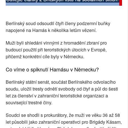
Berlínský soud odsoudil čtyři členy podzemní buňky
napojené na Hamás k několika letům vězení.
Muži byli shledáni vinnými z hromadění zbraní pro
budoucí použití při teroristických útocích v Evropě,
přičemž konkrétní cíle byly v Německu.
Co víme o spiknutí Hamásu v Německu?
Berlínský státní senát, součást Berlínského odvolacího
soudu, uložil tresty odnětí svobody od čtyř a půl do šesti
let za členství v zahraniční teroristické organizaci a
související trestné činy.
Soudci se shodli s prokurátory, že muži ve věku 36 až 58
let působili jako zahraniční operativci pro Brigády Kásam,