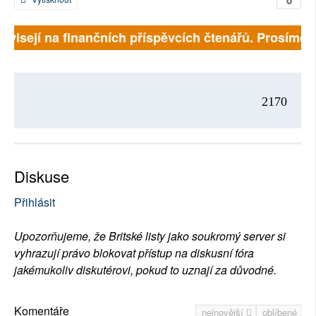
závisejí na finančních příspěvcích čtenářů. Prosíme, p
2170
Diskuse
Přihlásit
Upozorňujeme, že Britské listy jako soukromý server si
vyhrazují právo blokovat přístup na diskusní fóra
jakémukoliv diskutérovi, pokud to uznají za důvodné.
Komentáře
nejnovější
oblíbené