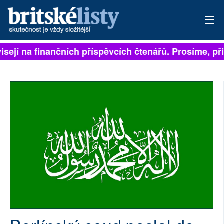
isejí na finančních příspěvcích čtenářů. Prosíme, přis
PŘIHLÁSIT
AKTUÁLNÍ VYDÁNÍ
ARCHIV
ROZHOVORY
TÉMATA
NEJČTENĚJŠÍ ZA 7 DNÍ
AUTOŘI
PŘÍSPĚVKY NA PROVOZ