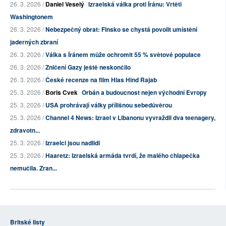
26. 3. 2026 /
Daniel Veselý
Izraelská válka proti Íránu: Vrtěti
Washingtonem
26. 3. 2026 /
Nebezpečný obrat: Finsko se chystá povolit umístění
jaderných zbraní
26. 3. 2026 /
Válka s Íránem může ochromit 55 % světové populace
26. 3. 2026 /
Zničení Gazy ještě neskončilo
26. 3. 2026 /
České recenze na film Hlas Hind Rajab
25. 3. 2026 /
Boris Cvek
Orbán a budoucnost nejen východní Evropy
25. 3. 2026 /
USA prohrávají války přílišnou sebedůvěrou
25. 3. 2026 /
Channel 4 News: Izrael v Libanonu vyvraždil dva teenagery,
zdravotn...
25. 3. 2026 /
Izraelci jsou nadlidi
25. 3. 2026 /
Haaretz: Izraelská armáda tvrdí, že malého chlapečka
nemučila. Zran...
Britské listy