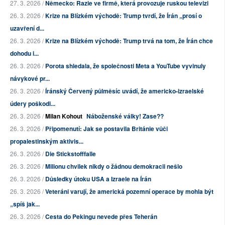
27. 3. 2026 /
Německo: Razie ve firmě, která provozuje ruskou televizi
26. 3. 2026 /
Krize na Blízkém východě: Trump tvrdí, že Írán „prosí o
uzavření d...
26. 3. 2026 /
Krize na Blízkém východě: Trump trvá na tom, že Írán chce
dohodu i...
26. 3. 2026 /
Porota shledala, že společnosti Meta a YouTube vyvinuly
návykové pr...
26. 3. 2026 /
Íránský Červený půlměsíc uvádí, že americko-izraelské
údery poškodi...
26. 3. 2026 /
Milan Kohout
Náboženské války! Zase??
26. 3. 2026 /
Připomenutí: Jak se postavila Británie vůči
propalestinským aktivis...
26. 3. 2026 /
Die Stickstofffalle
26. 3. 2026 /
Milionu chvilek nikdy o žádnou demokracii nešlo
26. 3. 2026 /
Důsledky útoku USA a Izraele na Írán
26. 3. 2026 /
Veteráni varují, že americká pozemní operace by mohla být
„spíš jak...
26. 3. 2026 /
Cesta do Pekingu nevede přes Teherán