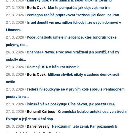
Žhářský útok v Pardubicích: nejen útok na továrnu
27. 3. 2026 /
Boris Cvek
Marže pumpařů a jak objevujeme trh
27. 3. 2026 /
Pentagon začíná připravovat "rozhodující úder" na Írán
27. 3. 2026 /
Izrael donutil víc než milion lidí odejít ze svých domovů v
Libanonu
27. 3. 2026 /
Počet chatbotů umělé inteligence, kteří ignorují lidské
pokyny, ros...
26. 3. 2026 /
Channel 4 News: Proč svět vraždění jen přihlíží, aniž by
cokoliv dě...
27. 3. 2026 /
Co mají USA v Íránu za lubem?
26. 3. 2026 /
Boris Cvek
Milionu chvilek nikdy o žádnou demokracii
nešlo
27. 3. 2026 /
Federální soudkyně se v prvním kole sporu s Pentagonem
postavila na...
27. 3. 2026 /
Íránská válka poskytuje Číně návod, jak porazit USA
27. 3. 2026 /
Bohumil Kartous
Kremelská kolaborantská osa ve střední
Evropě a její destrukční dop...
26. 3. 2026 /
Daniel Veselý
Nerozumím této zemi: Pár poznámek k