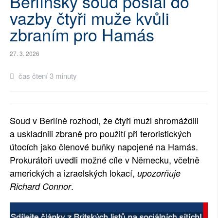
Berlínský soud poslal do
vazby čtyři muže kvůli
SOCIÁLNÍ SÍTĚ
zbraním pro Hamás
RUBRIKY
27. 3. 2026
PLNÁ VERZE STRÁNEK
čas čtení 3 minuty
Soud v Berlíně rozhodl, že čtyři muži shromáždili
a uskladnili zbraně pro použití při teroristických
útocích jako členové buňky napojené na Hamás.
Prokurátoři uvedli možné cíle v Německu, včetně
amerických a izraelských lokací,
upozorňuje
.
Richard Connor