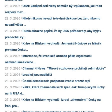
28. 3. 2026 /
OSN: Zabíjení dětí nikdy nemůže být způsobem, jak řešit
rozpory mez...
28. 3. 2026 /
Nikdy nikomu nevadí televizní diskuse bez žen, nikomu
nevadí vláda ...
28. 3. 2026 /
Rubio důrazně popírá, že by USA požadovaly, aby Kyjev
přenechal vý...
28. 3. 2026 /
Krize na Blízkém východě: Jemenští Húsíové se hlásí k
prvnímu útoku...
27. 3. 2026 /
Informace, že izraelská armáda pálila cigaretami
osmnáctiměsíčního ...
27. 3. 2026 /
Channel 4 News: "Mírové rozhovory probíhají velmi dobře"
27. 3. 2026 /
Izraelci jsou nadlidi 2
28. 3. 2026 /
Česká demokracie podporou Izraele hrozně trpí
27. 3. 2026 /
Válka, která znamenala krok zpět: Jak Trump svými útoky
uvrhl USA d...
27. 3. 2026 /
Krize na Blízkém východě: Izrael „zintenzivní“ útoky na
Írán, pro...
27. 3. 2026 /