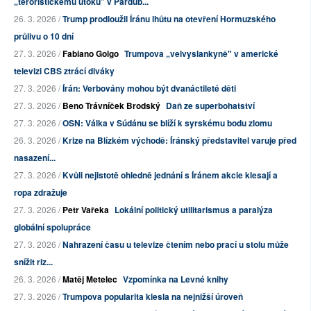
„teroristickému útoku” v Pardub...
26. 3. 2026 /
Trump prodloužil Íránu lhůtu na otevření Hormuzského
průlivu o 10 dní
27. 3. 2026 /
Fabiano Golgo
Trumpova „velvyslankyně" v americké
televizi CBS ztrácí diváky
27. 3. 2026 /
Írán: Verbovány mohou být dvanáctileté děti
27. 3. 2026 /
Beno Trávníček Brodský
Daň ze superbohatství
27. 3. 2026 /
OSN: Válka v Súdánu se blíží k syrskému bodu zlomu
26. 3. 2026 /
Krize na Blízkém východě: Íránský představitel varuje před
nasazení...
27. 3. 2026 /
Kvůli nejistotě ohledně jednání s Íránem akcie klesají a
ropa zdražuje
27. 3. 2026 /
Petr Vařeka
Lokální politický utilitarismus a paralýza
globální spolupráce
27. 3. 2026 /
Nahrazení času u televize čtením nebo prací u stolu může
snížit riz...
26. 3. 2026 /
Matěj Metelec
Vzpomínka na Levné knihy
27. 3. 2026 /
Trumpova popularita klesla na nejnižší úroveň