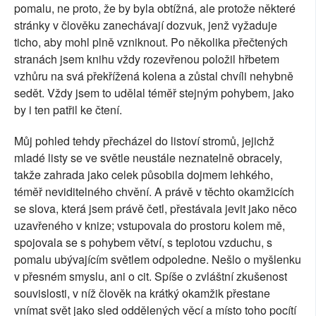
pomalu, ne proto, že by byla obtížná, ale protože některé
stránky v člověku zanechávají dozvuk, jenž vyžaduje
ticho, aby mohl plně vzniknout. Po několika přečtených
stranách jsem knihu vždy rozevřenou položil hřbetem
vzhůru na svá překřížená kolena a zůstal chvíli nehybně
sedět. Vždy jsem to udělal téměř stejným pohybem, jako
by i ten patřil ke čtení.
Můj pohled tehdy přecházel do listoví stromů, jejichž
mladé listy se ve světle neustále neznatelně obracely,
takže zahrada jako celek působila dojmem lehkého,
téměř neviditelného chvění. A právě v těchto okamžicích
se slova, která jsem právě četl, přestávala jevit jako něco
uzavřeného v knize; vstupovala do prostoru kolem mě,
spojovala se s pohybem větví, s teplotou vzduchu, s
pomalu ubývajícím světlem odpoledne. Nešlo o myšlenku
v přesném smyslu, ani o cit. Spíše o zvláštní zkušenost
souvislosti, v níž člověk na krátký okamžik přestane
vnímat svět jako sled oddělených věcí a místo toho pocítí