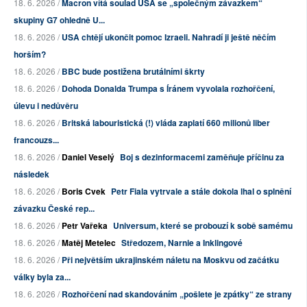
18. 6. 2026 /
Macron vítá soulad USA se „společným závazkem“
skupiny G7 ohledně U...
18. 6. 2026 /
USA chtějí ukončit pomoc Izraeli. Nahradí ji ještě něčím
horším?
18. 6. 2026 /
BBC bude postižena brutálními škrty
18. 6. 2026 /
Dohoda Donalda Trumpa s Íránem vyvolala rozhořčení,
úlevu i nedůvěru
18. 6. 2026 /
Britská labouristická (!) vláda zaplatí 660 milionů liber
francouzs...
18. 6. 2026 /
Daniel Veselý
Boj s dezinformacemi zaměňuje příčinu za
následek
18. 6. 2026 /
Boris Cvek
Petr Fiala vytrvale a stále dokola lhal o splnění
závazku České rep...
18. 6. 2026 /
Petr Vařeka
Universum, které se probouzí k sobě samému
18. 6. 2026 /
Matěj Metelec
Středozem, Narnie a Inklingové
18. 6. 2026 /
Při největším ukrajinském náletu na Moskvu od začátku
války byla za...
18. 6. 2026 /
Rozhořčení nad skandováním „pošlete je zpátky“ ze strany