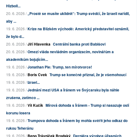
Hizboll...
20. 6. 2026 /
„Prostě se musíte uklidnit“: Trump svědčí, že Izraeli nařídil,
aby ...
19. 6. 2026 /
Krize na Blízkém východě: Americký představitel oznámil,
že bylo d...
20. 6. 2026 /
Jiří Hlavenka
Centrální banka proti Babišovi
20. 6. 2026 /
Omezí vláda nevládním organizacím, novinářům a
akademikům bojujícím...
19. 6. 2026 /
Jonathan Pie: Trump, ten mírotvorce!
19. 6. 2026 /
Boris Cvek
Trump se konečně přiznal, že je všemohoucí
19. 6. 2026 /
Izrael...
19. 6. 2026 /
Jednání mezi USA a Íránem ve Švýcarsku byla náhle
zrušena, zatímco ...
19. 6. 2026 /
Vít Kučík
Mírová dohoda s Íránem - Trump si nasazuje oslí
korunu losera
19. 6. 2026 /
Trumpova dohoda s Íránem by mohla svěřit jeho odkaz do
rukou Teheránu
19. 6. 2026 /
Beno Trávníček Brodský
Derniéra výrobce úžasných