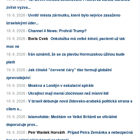
zvířat vyzva...
19. 6. 2026 /
Uvnitř města zármutku, které bylo nejvíce zasaženo
izraelskými úder...
18. 6. 2026 /
Channel 4 News: Prohrál Trump?
19. 6. 2026 /
Boris Cvek
Onkoložka má velké štěstí, pacienti už tak
moc ne
18. 6. 2026 /
Írán oznámil, že se za plavbu Hormuzskou úžinou bude
platit
19. 6. 2026 /
Jak čínské "červené čáry" tiše formují globální
zpravodajství
19. 6. 2026 /
Moskva a Londýn v eskalační spirále
19. 6. 2026 /
Ukrajinci mají menší zločinnost než místní lidi
19. 6. 2026 /
V Izraeli debutuje nová židovsko-arabská politická strana s
cílem s...
19. 6. 2026 /
Islamofobie: Mešitám ve Velké Británii se oficiálně
doporučuje prov...
18. 6. 2026 /
Petr Waniek Horváth
Případ Petra Zemánka a nebezpečná