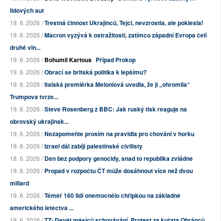
lidových aut
19. 6. 2026 /
Trestná činnost Ukrajinců, Tejci, nevzrostla, ale poklesla!
19. 6. 2026 /
Macron vyzývá k ostražitosti, zatímco západní Evropa čelí
druhé vln...
19. 6. 2026 /
Bohumil Kartous
Případ Prokop
19. 6. 2026 /
Obrací se britská politika k lepšímu?
19. 6. 2026 /
Italská premiérka Meloniová uvedla, že ji „ohromila“
Trumpova tvrze...
19. 6. 2026 /
Steve Rosenberg z BBC: Jak ruský tisk reaguje na
obrovský ukrajinsk...
19. 6. 2026 /
Nezapomeňte prosím na pravidla pro chování v horku
19. 6. 2026 /
Izrael dál zabíjí palestinské civilisty
18. 6. 2026 /
Den bez podpory genocidy, snad to republika zvládne
19. 6. 2026 /
Propad v rozpočtu ČT může dosáhnout více než dvou
miliard
19. 6. 2026 /
Téměř 160 lidí onemocnělo chřipkou na základně
amerického letectva ...
19. 6. 2026 /
TZ: Devět měsíců schovávání. Protest za kuřata Obránců