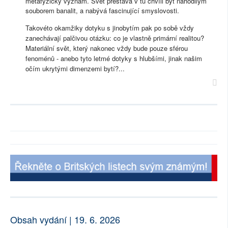
metafyzický význam. Svět přestává v tu chvíli být nahodilým
souborem banalit, a nabývá fascinující smyslovosti.
Takovéto okamžiky dotyku s jinobytím pak po sobě vždy
zanechávají palčivou otázku: co je vlastně primární realitou?
Materiální svět, který nakonec vždy bude pouze sférou
fenoménů - anebo tyto letmé dotyky s hlubšími, jinak našim
očím ukrytými dimenzemi bytí?...
Obsah vydání | 19. 6. 2026