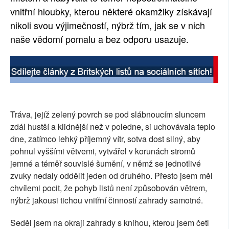
vnitřní hloubky, kterou některé okamžiky získávají
SOCIÁLNÍ SÍTĚ
nikoli svou výjimečností, nýbrž tím, jak se v nich
RUBRIKY
naše vědomí pomalu a bez odporu usazuje.
PLNÁ VERZE STRÁNEK
Tráva, jejíž zelený povrch se pod slábnoucím sluncem
zdál hustší a klidnější než v poledne, si uchovávala teplo
dne, zatímco lehký příjemný vítr, sotva dost silný, aby
pohnul vyššími větvemi, vytvářel v korunách stromů
jemné a téměř souvislé šumění, v němž se jednotlivé
zvuky nedaly oddělit jeden od druhého. Přesto jsem měl
chvílemi pocit, že pohyb listů není způsobován větrem,
nýbrž jakousi tichou vnitřní činností zahrady samotné.
Seděl jsem na okraji zahrady s knihou, kterou jsem četl