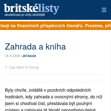
isejí na finančních příspěvcích čtenářů. Prosíme, přis
PŘIHLÁSIT
AKTUÁLNÍ VYDÁNÍ
Zahrada a kniha
ARCHIV
18. 6. 2026 /
Jiří David
ROZHOVORY
čas čtení 2 minuty
TÉMATA
NEJČTENĚJŠÍ ZA 7 DNÍ
Byly chvíle, zvláště v pozdních odpoledních
AUTOŘI
hodinách, kdy zahrada s ovocnými stromy, do níž
jsem si chodíval číst, přestávala být pouhým
PŘÍSPĚVKY NA PROVOZ
místem a nabývala té téměř nepostřehnutelné