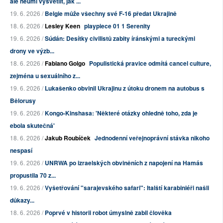
ale neumí vysvětlit, jak ...
19. 6. 2026 /
Belgie může všechny své F-16 předat Ukrajině
18. 6. 2026 /
Lesley Keen
playpiece 01 1 Serenity
19. 6. 2026 /
Súdán: Desítky civilistů zabity íránskými a tureckými
drony ve výzb...
18. 6. 2026 /
Fabiano Golgo
Populistická pravice odmítá cancel culture,
zejména u sexuálního z...
19. 6. 2026 /
Lukašenko obvinil Ukrajinu z útoku dronem na autobus s
Bělorusy
19. 6. 2026 /
Kongo-Kinshasa: 'Některé otázky ohledně toho, zda je
ebola skutečná'
18. 6. 2026 /
Jakub Roubíček
Jednodenní veřejnoprávní stávka nikoho
nespasí
19. 6. 2026 /
UNRWA po izraelských obviněních z napojení na Hamás
propustila 70 z...
19. 6. 2026 /
Vyšetřování "sarajevského safari": Italští karabiniéři našli
důkazy...
18. 6. 2026 /
Poprvé v historii robot úmyslně zabil člověka