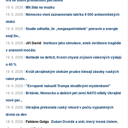
hra se státní příslušností pachatelů
19. 6. 2026 /
Mít žida na mozku
19. 6. 2026 /
Německo vloni zaznamenalo takřka 9 000 antisemitských
útoků
19. 6. 2026 /
Studie odhalila, že „megaspotřebitelé“ potravin a energie
stojí živ...
19. 6. 2026 /
Jiří David
Instituce jako simulace, aneb Jeřábova tragédie
v anatomii močálu
19. 6. 2026 /
Nehledě na deficit, Kreml chystá zvýšení válečných výdajů
o 40 %
19. 6. 2026 /
Kvůli ukrajinským útokům prudce klesají zásoby ruských
raket protiv...
19. 6. 2026 /
"Evropané nakazili Trumpa škodlivými myšlenkami"
19. 6. 2026 /
Británie, Německo a dalších pět zemí NATO slíbily Ukrajině
nové par...
19. 6. 2026 /
Ukrajina překonala ruský rekord v počtu vypuštěných
dronů za den
18. 6. 2026 /
Fabiano Golgo
Dušan Dvořák a stát, který trestá číslem,