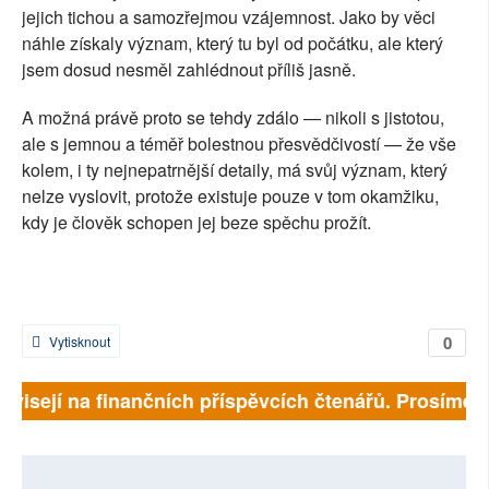
jejich tichou a samozřejmou vzájemnost. Jako by věci
náhle získaly význam, který tu byl od počátku, ale který
jsem dosud nesměl zahlédnout příliš jasně.
A možná právě proto se tehdy zdálo — nikoli s jistotou,
ale s jemnou a téměř bolestnou přesvědčivostí — že vše
kolem, i ty nejnepatrnější detaily, má svůj význam, který
nelze vyslovit, protože existuje pouze v tom okamžiku,
kdy je člověk schopen jej beze spěchu prožít.
0
Vytisknout
ávisejí na finančních příspěvcích čtenářů. Prosíme, p