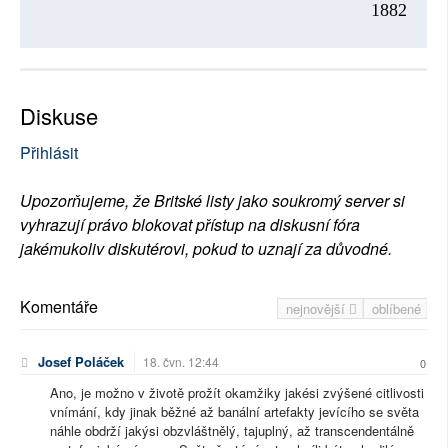
1882
Diskuse
Přihlásit
Upozorňujeme, že Britské listy jako soukromý server si
vyhrazují právo blokovat přístup na diskusní fóra
jakémukoliv diskutérovi, pokud to uznají za důvodné.
Komentáře
nejnovější
oblíbené
Josef Poláček
18. čvn. 12:44
0
Ano, je možno v životě prožít okamžiky jakési zvýšené citlivosti
vnímání, kdy jinak běžné až banální artefakty jevícího se světa
náhle obdrží jakýsi obzvláštnělý, tajuplný, až transcendentálně