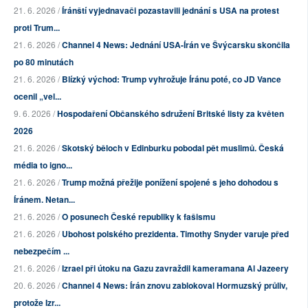
21. 6. 2026 /
Íránští vyjednavači pozastavili jednání s USA na protest
proti Trum...
21. 6. 2026 /
Channel 4 News: Jednání USA-Írán ve Švýcarsku skončila
po 80 minutách
21. 6. 2026 /
Blízký východ: Trump vyhrožuje Íránu poté, co JD Vance
ocenil „vel...
9. 6. 2026 /
Hospodaření Občanského sdružení Britské listy za květen
2026
21. 6. 2026 /
Skotský běloch v Edinburku pobodal pět muslimů. Česká
média to igno...
21. 6. 2026 /
Trump možná přežije ponížení spojené s jeho dohodou s
Íránem. Netan...
21. 6. 2026 /
O posunech České republiky k fašismu
21. 6. 2026 /
Ubohost polského prezidenta. Timothy Snyder varuje před
nebezpečím ...
21. 6. 2026 /
Izrael při útoku na Gazu zavraždil kameramana Al Jazeery
20. 6. 2026 /
Channel 4 News: Írán znovu zablokoval Hormuzský průliv,
protože Izr...