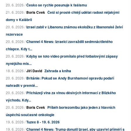
20. 6. 2026 /
Česko se rychle posunuje k fašismu
21. 6. 2026 /
Boris Cvek
Češi si prostě chtějí udělat radost nějakými
domy v Kalábrii
20. 6. 2026 /
Izrael zabil v Libanonu známou ekoložku z libanonské želví
rezervace
20. 6. 2026 /
Channel 4 News: Izraelci zavraždili sedmnáctiletého
chlapce. Kdy t...
20. 6. 2026 /
Kdyby se toto video promítalo před fotbalovými zápasy
nynějšího mis...
18. 6. 2026 /
Jiří David
Zahrada a kniha
20. 6. 2026 /
Británie: Pokud se Andy Burnhamovi opravdu podaří
nahradit v premié...
20. 6. 2026 /
Přicházejí vlna za vlnou děsivých informací z Blízkého
východu. Kdy...
20. 6. 2026 /
Boris Cvek
Příběh bortezomibu jako jeden z hlavních
úspěchů současné onkologie
19. 6. 2026 /
Tuzex 8 - 19. 6. 2026
19. 6. 2026 /
Channel 4 News: Trump donutil Izrael, aby uzavřel příměří s