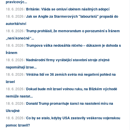
pravicovýc...
18. 6. 2026 /
Británie: Vláda se omluví obětem násilných adopcí
18. 6. 2026 /
Jak se Anglie za Starmerových "labouristů" propadá do
autoritářství
18. 6. 2026 /
Trump prohlásil, že memorandum o porozumění s Íránem
„není konečné“...
18. 6. 2026 /
Trumpova válka nedosáhla ničeho – důkazem je dohoda s
Íránem
18. 6. 2026 /
Nadnárodní firmy vyrábějící stavební stroje zřejmě
napomáhají izrae...
18. 6. 2026 /
Většina lidí ve 36 zemích světa má negativní pohled na
Izrael
18. 6. 2026 /
Dokud bude mít Izrael volnou ruku, na Blízkém východě
nemůže nastat...
18. 6. 2026 /
Donald Trump promarňuje šanci na nastolení míru na
Ukrajině
18. 6. 2026 /
Co by se stalo, kdyby USA zastavily veškerou vojenskou
pomoc Izraeli?