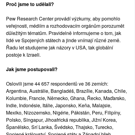
Proč jsme to udělali?
Pew Research Center provádí výzkumy, aby pomohlo
veřejnosti, médiím a rozhodovacím orgánům porozumět
důležitým tématům. Pravidelně informujeme o tom, jak
lidé ve Spojených státech a jinde vnímají různé země.
Řadu let studujeme jak názory v USA, tak globální
postoje k Izraeli.
Jak jsme postupovali?
Oslovili jsme 44 657 respondentů ve 36 zemích:
Argentina, Austrálie, Bangladéš, Brazílie, Kanada, Chile,
Kolumbie, Francie, Německo, Ghana, Řecko, Maďarsko,
Indie, Indonésie, Itálie, Japonsko, Keňa, Malajsie,
Mexiko, Nizozemsko, Nigérie, Pákistán, Peru, Filipíny,
Polsko, Singapur, Jihoafrická republika, Jižní Korea,
Španělsko, Srí Lanka, Švédsko, Thajsko, Turecko,
Spojené království, Spojené státy a Západní břeh