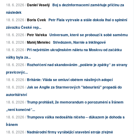
18. 6. 2026 /
Daniel Veselý
Boj s dezinformacemi zaměňuje příčinu za
následek
18. 6. 2026 /
Boris Cvek
Petr Fiala vytrvale a stále dokola lhal o splnění
závazku České rep...
18. 6. 2026 /
Petr Vařeka
Universum, které se probouzí k sobě samému
18. 6. 2026 /
Matěj Metelec
Středozem, Narnie a Inklingové
18. 6. 2026 /
Při největším ukrajinském náletu na Moskvu od začátku
války byla za...
18. 6. 2026 /
Rozhořčení nad skandováním „pošlete je zpátky“ ze strany
pravicovýc...
18. 6. 2026 /
Británie: Vláda se omluví obětem násilných adopcí
18. 6. 2026 /
Jak se Anglie za Starmerových "labouristů" propadá do
autoritářství
18. 6. 2026 /
Trump prohlásil, že memorandum o porozumění s Íránem
„není konečné“...
18. 6. 2026 /
Trumpova válka nedosáhla ničeho – důkazem je dohoda s
Íránem
18. 6. 2026 /
Nadnárodní firmy vyrábějící stavební stroje zřejmě