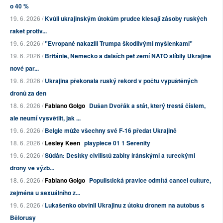
o 40 %
19. 6. 2026 /
Kvůli ukrajinským útokům prudce klesají zásoby ruských
raket protiv...
19. 6. 2026 /
"Evropané nakazili Trumpa škodlivými myšlenkami"
19. 6. 2026 /
Británie, Německo a dalších pět zemí NATO slíbily Ukrajině
nové par...
19. 6. 2026 /
Ukrajina překonala ruský rekord v počtu vypuštěných
dronů za den
18. 6. 2026 /
Fabiano Golgo
Dušan Dvořák a stát, který trestá číslem,
ale neumí vysvětlit, jak ...
19. 6. 2026 /
Belgie může všechny své F-16 předat Ukrajině
18. 6. 2026 /
Lesley Keen
playpiece 01 1 Serenity
19. 6. 2026 /
Súdán: Desítky civilistů zabity íránskými a tureckými
drony ve výzb...
18. 6. 2026 /
Fabiano Golgo
Populistická pravice odmítá cancel culture,
zejména u sexuálního z...
19. 6. 2026 /
Lukašenko obvinil Ukrajinu z útoku dronem na autobus s
Bělorusy