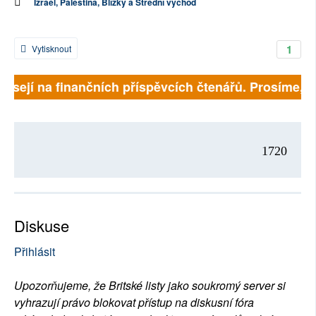
Izrael, Palestina, Blízký a Střední východ
1
Vytisknout
visejí na finančních příspěvcích čtenářů. Prosíme, při
1720
Diskuse
Přihlásit
Upozorňujeme, že Britské listy jako soukromý server si
vyhrazují právo blokovat přístup na diskusní fóra