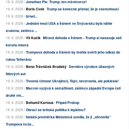
19. 6. 2026 /
Jonathan Pie: Trump, ten mírotvorce!
19. 6. 2026 /
Boris Cvek
Trump se konečně přiznal, že je všemohoucí
19. 6. 2026 /
Izrael...
19. 6. 2026 /
Jednání mezi USA a Íránem ve Švýcarsku byla náhle
zrušena, zatímco ...
19. 6. 2026 /
Vít Kučík
Mírová dohoda s Íránem - Trump si nasazuje oslí
korunu losera
19. 6. 2026 /
Trumpova dohoda s Íránem by mohla svěřit jeho odkaz do
rukou Teheránu
19. 6. 2026 /
Beno Trávníček Brodský
Derniéra výrobce úžasných
lidových aut
19. 6. 2026 /
Trestná činnost Ukrajinců, Tejci, nevzrostla, ale poklesla!
19. 6. 2026 /
Macron vyzývá k ostražitosti, zatímco západní Evropa čelí
druhé vln...
19. 6. 2026 /
Bohumil Kartous
Případ Prokop
19. 6. 2026 /
Obrací se britská politika k lepšímu?
19. 6. 2026 /
Italská premiérka Meloniová uvedla, že ji „ohromila“
Trumpova tvrze...