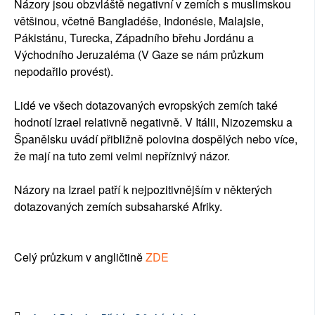
Názory jsou obzvláště negativní v zemích s muslimskou
většinou, včetně Bangladéše, Indonésie, Malajsie,
Pákistánu, Turecka, Západního břehu Jordánu a
Východního Jeruzaléma (V Gaze se nám průzkum
nepodařilo provést).
Lidé ve všech dotazovaných evropských zemích také
hodnotí Izrael relativně negativně. V Itálii, Nizozemsku a
Španělsku uvádí přibližně polovina dospělých nebo více,
že mají na tuto zemi velmi nepříznivý názor.
Názory na Izrael patří k nejpozitivnějším v některých
dotazovaných zemích subsaharské Afriky.
Celý průzkum v angličtině
ZDE