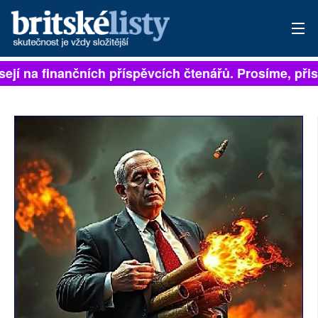
ejí na finančních příspěvcích čtenářů. Prosíme, přisp
PŘIHLÁSIT
AKTUÁLNÍ VYDÁNÍ
ARCHIV
ROZHOVORY
TÉMATA
NEJČTENĚJŠÍ ZA 7 DNÍ
AUTOŘI
PŘÍSPĚVKY NA PROVOZ