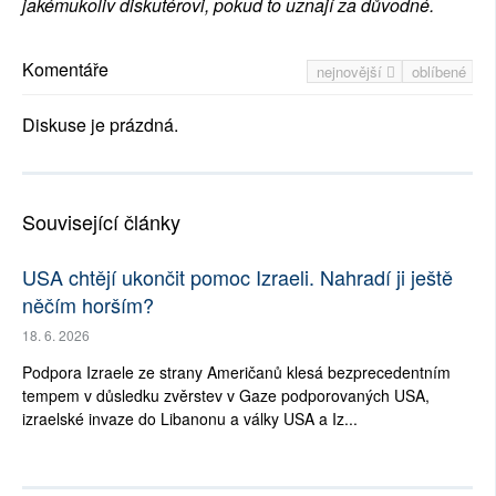
jakémukoliv diskutérovi, pokud to uznají za důvodné.
Komentáře
nejnovější
oblíbené
Diskuse je prázdná.
Související články
USA chtějí ukončit pomoc Izraeli. Nahradí ji ještě
něčím horším?
18. 6. 2026
Podpora Izraele ze strany Američanů klesá bezprecedentním
tempem v důsledku zvěrstev v Gaze podporovaných USA,
izraelské invaze do Libanonu a války USA a Iz...