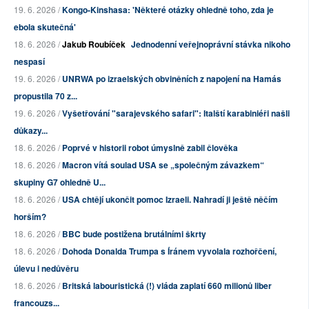
19. 6. 2026 /
Kongo-Kinshasa: 'Některé otázky ohledně toho, zda je
ebola skutečná'
18. 6. 2026 /
Jakub Roubíček
Jednodenní veřejnoprávní stávka nikoho
nespasí
19. 6. 2026 /
UNRWA po izraelských obviněních z napojení na Hamás
propustila 70 z...
19. 6. 2026 /
Vyšetřování "sarajevského safari": Italští karabiniéři našli
důkazy...
18. 6. 2026 /
Poprvé v historii robot úmyslně zabil člověka
18. 6. 2026 /
Macron vítá soulad USA se „společným závazkem“
skupiny G7 ohledně U...
18. 6. 2026 /
USA chtějí ukončit pomoc Izraeli. Nahradí ji ještě něčím
horším?
18. 6. 2026 /
BBC bude postižena brutálními škrty
18. 6. 2026 /
Dohoda Donalda Trumpa s Íránem vyvolala rozhořčení,
úlevu i nedůvěru
18. 6. 2026 /
Britská labouristická (!) vláda zaplatí 660 milionů liber
francouzs...