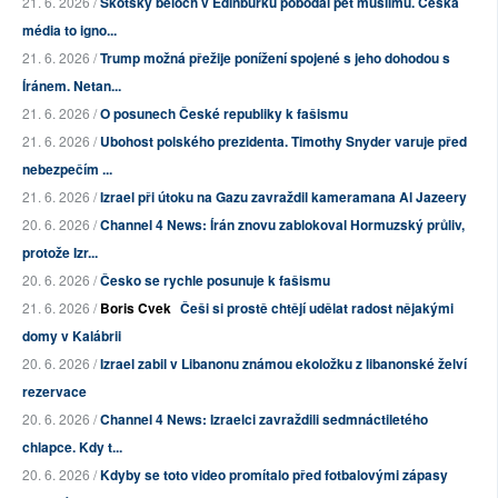
21. 6. 2026 /
Skotský běloch v Edinburku pobodal pět muslimů. Česká
média to igno...
21. 6. 2026 /
Trump možná přežije ponížení spojené s jeho dohodou s
Íránem. Netan...
21. 6. 2026 /
O posunech České republiky k fašismu
21. 6. 2026 /
Ubohost polského prezidenta. Timothy Snyder varuje před
nebezpečím ...
21. 6. 2026 /
Izrael při útoku na Gazu zavraždil kameramana Al Jazeery
20. 6. 2026 /
Channel 4 News: Írán znovu zablokoval Hormuzský průliv,
protože Izr...
20. 6. 2026 /
Česko se rychle posunuje k fašismu
21. 6. 2026 /
Boris Cvek
Češi si prostě chtějí udělat radost nějakými
domy v Kalábrii
20. 6. 2026 /
Izrael zabil v Libanonu známou ekoložku z libanonské želví
rezervace
20. 6. 2026 /
Channel 4 News: Izraelci zavraždili sedmnáctiletého
chlapce. Kdy t...
20. 6. 2026 /
Kdyby se toto video promítalo před fotbalovými zápasy