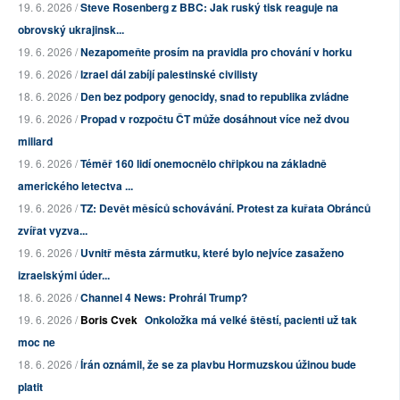
19. 6. 2026 /
Steve Rosenberg z BBC: Jak ruský tisk reaguje na
obrovský ukrajinsk...
19. 6. 2026 /
Nezapomeňte prosím na pravidla pro chování v horku
19. 6. 2026 /
Izrael dál zabíjí palestinské civilisty
18. 6. 2026 /
Den bez podpory genocidy, snad to republika zvládne
19. 6. 2026 /
Propad v rozpočtu ČT může dosáhnout více než dvou
miliard
19. 6. 2026 /
Téměř 160 lidí onemocnělo chřipkou na základně
amerického letectva ...
19. 6. 2026 /
TZ: Devět měsíců schovávání. Protest za kuřata Obránců
zvířat vyzva...
19. 6. 2026 /
Uvnitř města zármutku, které bylo nejvíce zasaženo
izraelskými úder...
18. 6. 2026 /
Channel 4 News: Prohrál Trump?
19. 6. 2026 /
Boris Cvek
Onkoložka má velké štěstí, pacienti už tak
moc ne
18. 6. 2026 /
Írán oznámil, že se za plavbu Hormuzskou úžinou bude
platit