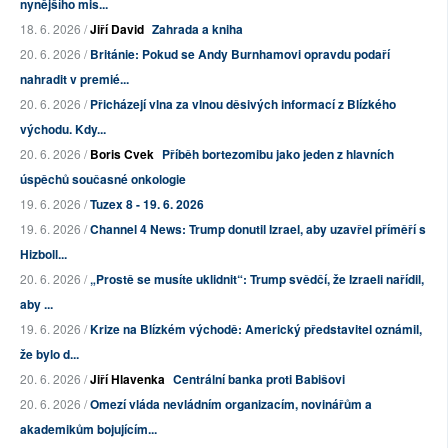
nynějšího mis...
18. 6. 2026 /
Jiří David
Zahrada a kniha
20. 6. 2026 /
Británie: Pokud se Andy Burnhamovi opravdu podaří
nahradit v premié...
20. 6. 2026 /
Přicházejí vlna za vlnou děsivých informací z Blízkého
východu. Kdy...
20. 6. 2026 /
Boris Cvek
Příběh bortezomibu jako jeden z hlavních
úspěchů současné onkologie
19. 6. 2026 /
Tuzex 8 - 19. 6. 2026
19. 6. 2026 /
Channel 4 News: Trump donutil Izrael, aby uzavřel příměří s
Hizboll...
20. 6. 2026 /
„Prostě se musíte uklidnit“: Trump svědčí, že Izraeli nařídil,
aby ...
19. 6. 2026 /
Krize na Blízkém východě: Americký představitel oznámil,
že bylo d...
20. 6. 2026 /
Jiří Hlavenka
Centrální banka proti Babišovi
20. 6. 2026 /
Omezí vláda nevládním organizacím, novinářům a
akademikům bojujícím...