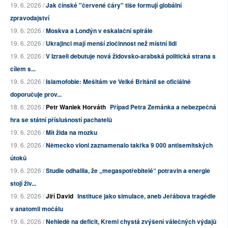
19. 6. 2026 /
Jak čínské "červené čáry" tiše formují globální
zpravodajství
19. 6. 2026 /
Moskva a Londýn v eskalační spirále
19. 6. 2026 /
Ukrajinci mají menší zločinnost než místní lidi
19. 6. 2026 /
V Izraeli debutuje nová židovsko-arabská politická strana s
cílem s...
19. 6. 2026 /
Islamofobie: Mešitám ve Velké Británii se oficiálně
doporučuje prov...
18. 6. 2026 /
Petr Waniek Horváth
Případ Petra Zemánka a nebezpečná
hra se státní příslušností pachatelů
19. 6. 2026 /
Mít žida na mozku
19. 6. 2026 /
Německo vloni zaznamenalo takřka 9 000 antisemitských
útoků
19. 6. 2026 /
Studie odhalila, že „megaspotřebitelé“ potravin a energie
stojí živ...
19. 6. 2026 /
Jiří David
Instituce jako simulace, aneb Jeřábova tragédie
v anatomii močálu
19. 6. 2026 /
Nehledě na deficit, Kreml chystá zvýšení válečných výdajů