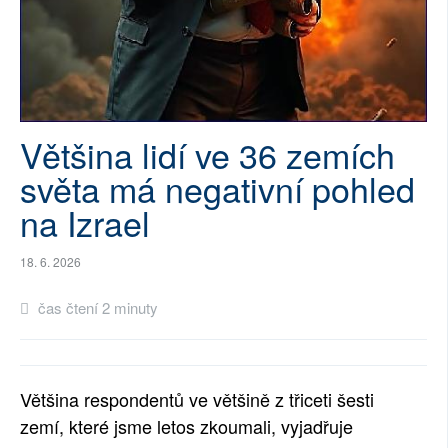
SOCIÁLNÍ SÍTĚ
RUBRIKY
PLNÁ VERZE STRÁNEK
Většina lidí ve 36 zemích
světa má negativní pohled
na Izrael
18. 6. 2026
čas čtení 2 minuty
Většina respondentů ve většině z třiceti šesti
zemí, které jsme letos zkoumali, vyjadřuje