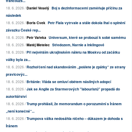
francouzs...
18. 6. 2026 /
Daniel Veselý
Boj s dezinformacemi zaměňuje příčinu za
následek
18. 6. 2026 /
Boris Cvek
Petr Fiala vytrvale a stále dokola lhal o splnění
závazku České rep...
18. 6. 2026 /
Petr Vařeka
Universum, které se probouzí k sobě samému
18. 6. 2026 /
Matěj Metelec
Středozem, Narnie a Inklingové
18. 6. 2026 /
Při největším ukrajinském náletu na Moskvu od začátku
války byla za...
18. 6. 2026 /
Rozhořčení nad skandováním „pošlete je zpátky“ ze strany
pravicovýc...
18. 6. 2026 /
Británie: Vláda se omluví obětem násilných adopcí
18. 6. 2026 /
Jak se Anglie za Starmerových "labouristů" propadá do
autoritářství
18. 6. 2026 /
Trump prohlásil, že memorandum o porozumění s Íránem
„není konečné“...
18. 6. 2026 /
Trumpova válka nedosáhla ničeho – důkazem je dohoda s
Íránem