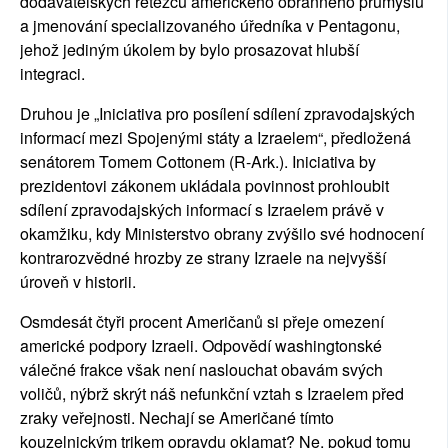
dodavatelských řetězců amerického obranného průmyslu
a jmenování specializovaného úředníka v Pentagonu,
jehož jediným úkolem by bylo prosazovat hlubší
integraci.
Druhou je
„Iniciativa pro posílení sdílení zpravodajských
informací mezi Spojenými státy a Izraelem“
, předložená
senátorem Tomem Cottonem (R-Ark.). Iniciativa by
prezidentovi zákonem ukládala povinnost prohloubit
sdílení zpravodajských informací s Izraelem právě v
okamžiku, kdy Ministerstvo obrany zvýšilo své hodnocení
kontrarozvědné hrozby ze strany Izraele na nejvyšší
úroveň v historii.
Osmdesát čtyři procent Američanů si přeje omezení
americké podpory Izraeli. Odpovědí washingtonské
válečné frakce však není naslouchat obavám svých
voličů, nýbrž skrýt náš nefunkční vztah s Izraelem před
zraky veřejnosti. Nechají se Američané tímto
kouzelnickým trikem opravdu oklamat? Ne, pokud tomu