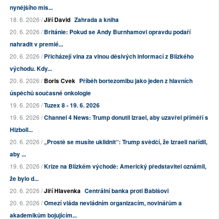
nynějšího mis...
18. 6. 2026 /
Jiří David
Zahrada a kniha
20. 6. 2026 /
Británie: Pokud se Andy Burnhamovi opravdu podaří
nahradit v premié...
20. 6. 2026 /
Přicházejí vlna za vlnou děsivých informací z Blízkého
východu. Kdy...
20. 6. 2026 /
Boris Cvek
Příběh bortezomibu jako jeden z hlavních
úspěchů současné onkologie
19. 6. 2026 /
Tuzex 8 - 19. 6. 2026
19. 6. 2026 /
Channel 4 News: Trump donutil Izrael, aby uzavřel příměří s
Hizboll...
20. 6. 2026 /
„Prostě se musíte uklidnit“: Trump svědčí, že Izraeli nařídil,
aby ...
19. 6. 2026 /
Krize na Blízkém východě: Americký představitel oznámil,
že bylo d...
20. 6. 2026 /
Jiří Hlavenka
Centrální banka proti Babišovi
20. 6. 2026 /
Omezí vláda nevládním organizacím, novinářům a
akademikům bojujícím...