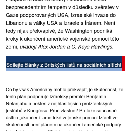
bezprecedentním tempem v důsledku zvěrstev v
Gaze podporovaných USA, izraelské invaze do
Libanonu a války USA a Izraele s Íránem. Není
tedy nijak překvapivé, že Washington podniká
kroky k ukončení americké vojenské pomoci této
zemi,
uvádějí Alex Jordan a C. Kaye Rawlings.
Co by však Američany mohlo překvapit, je skutečnost, že
tento plán podporuje izraelský premiér Benjamin
Netanjahu a někteří z nejhlasitějších proizraelských
jestřábů v Kongresu. Proč vlastně? Protože současné
úsilí o „ukončení“ americké vojenské pomoci Izraeli ve
skutečnosti není plánem na ukončení americké podpory