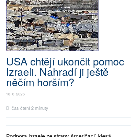
SOCIÁLNÍ SÍTĚ
RUBRIKY
PLNÁ VERZE STRÁNEK
USA chtějí ukončit pomoc
Izraeli. Nahradí ji ještě
něčím horším?
18. 6. 2026
čas čtení 2 minuty
Podpora Izraele ze strany Američanů klesá