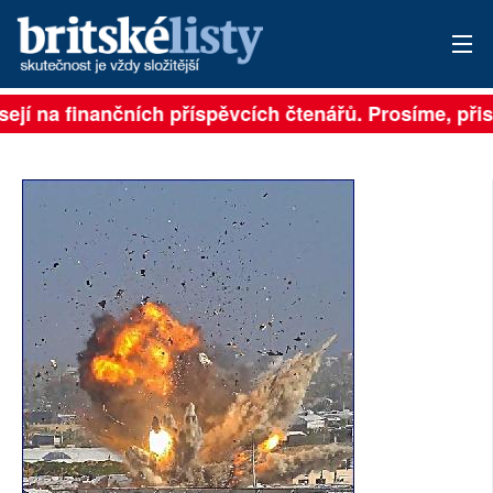
sejí na finančních příspěvcích čtenářů. Prosíme, přisp
PŘIHLÁSIT
AKTUÁLNÍ VYDÁNÍ
ARCHIV
ROZHOVORY
TÉMATA
NEJČTENĚJŠÍ ZA 7 DNÍ
AUTOŘI
PŘÍSPĚVKY NA PROVOZ