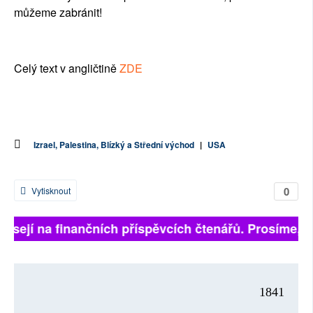
můžeme zabránit!
Celý text v angličtině
ZDE
Izrael, Palestina, Blízký a Střední východ
|
USA
0
Vytisknout
visejí na finančních příspěvcích čtenářů. Prosíme, při
1841