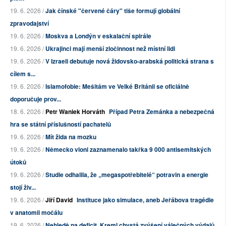
19. 6. 2026 /
Jak čínské "červené čáry" tiše formují globální
zpravodajství
19. 6. 2026 /
Moskva a Londýn v eskalační spirále
19. 6. 2026 /
Ukrajinci mají menší zločinnost než místní lidi
19. 6. 2026 /
V Izraeli debutuje nová židovsko-arabská politická strana s
cílem s...
19. 6. 2026 /
Islamofobie: Mešitám ve Velké Británii se oficiálně
doporučuje prov...
18. 6. 2026 /
Petr Waniek Horváth
Případ Petra Zemánka a nebezpečná
hra se státní příslušností pachatelů
19. 6. 2026 /
Mít žida na mozku
19. 6. 2026 /
Německo vloni zaznamenalo takřka 9 000 antisemitských
útoků
19. 6. 2026 /
Studie odhalila, že „megaspotřebitelé“ potravin a energie
stojí živ...
19. 6. 2026 /
Jiří David
Instituce jako simulace, aneb Jeřábova tragédie
v anatomii močálu
19. 6. 2026 /
Nehledě na deficit, Kreml chystá zvýšení válečných výdajů