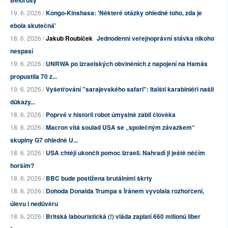
Bělorusy
19. 6. 2026 /
Kongo-Kinshasa: 'Některé otázky ohledně toho, zda je
ebola skutečná'
18. 6. 2026 /
Jakub Roubíček
Jednodenní veřejnoprávní stávka nikoho
nespasí
19. 6. 2026 /
UNRWA po izraelských obviněních z napojení na Hamás
propustila 70 z...
19. 6. 2026 /
Vyšetřování "sarajevského safari": Italští karabiniéři našli
důkazy...
18. 6. 2026 /
Poprvé v historii robot úmyslně zabil člověka
18. 6. 2026 /
Macron vítá soulad USA se „společným závazkem“
skupiny G7 ohledně U...
18. 6. 2026 /
USA chtějí ukončit pomoc Izraeli. Nahradí ji ještě něčím
horším?
18. 6. 2026 /
BBC bude postižena brutálními škrty
18. 6. 2026 /
Dohoda Donalda Trumpa s Íránem vyvolala rozhořčení,
úlevu i nedůvěru
18. 6. 2026 /
Britská labouristická (!) vláda zaplatí 660 milionů liber