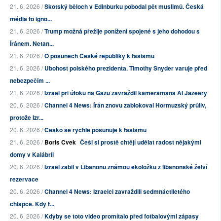
21. 6. 2026 /
Skotský běloch v Edinburku pobodal pět muslimů. Česká
média to igno...
21. 6. 2026 /
Trump možná přežije ponížení spojené s jeho dohodou s
Íránem. Netan...
21. 6. 2026 /
O posunech České republiky k fašismu
21. 6. 2026 /
Ubohost polského prezidenta. Timothy Snyder varuje před
nebezpečím ...
21. 6. 2026 /
Izrael při útoku na Gazu zavraždil kameramana Al Jazeery
20. 6. 2026 /
Channel 4 News: Írán znovu zablokoval Hormuzský průliv,
protože Izr...
20. 6. 2026 /
Česko se rychle posunuje k fašismu
21. 6. 2026 /
Boris Cvek
Češi si prostě chtějí udělat radost nějakými
domy v Kalábrii
20. 6. 2026 /
Izrael zabil v Libanonu známou ekoložku z libanonské želví
rezervace
20. 6. 2026 /
Channel 4 News: Izraelci zavraždili sedmnáctiletého
chlapce. Kdy t...
20. 6. 2026 /
Kdyby se toto video promítalo před fotbalovými zápasy