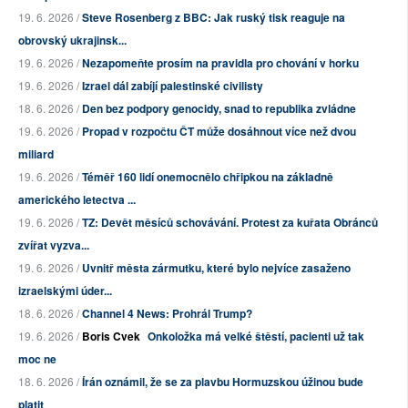
19. 6. 2026 /
Steve Rosenberg z BBC: Jak ruský tisk reaguje na
obrovský ukrajinsk...
19. 6. 2026 /
Nezapomeňte prosím na pravidla pro chování v horku
19. 6. 2026 /
Izrael dál zabíjí palestinské civilisty
18. 6. 2026 /
Den bez podpory genocidy, snad to republika zvládne
19. 6. 2026 /
Propad v rozpočtu ČT může dosáhnout více než dvou
miliard
19. 6. 2026 /
Téměř 160 lidí onemocnělo chřipkou na základně
amerického letectva ...
19. 6. 2026 /
TZ: Devět měsíců schovávání. Protest za kuřata Obránců
zvířat vyzva...
19. 6. 2026 /
Uvnitř města zármutku, které bylo nejvíce zasaženo
izraelskými úder...
18. 6. 2026 /
Channel 4 News: Prohrál Trump?
19. 6. 2026 /
Boris Cvek
Onkoložka má velké štěstí, pacienti už tak
moc ne
18. 6. 2026 /
Írán oznámil, že se za plavbu Hormuzskou úžinou bude
platit