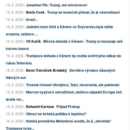
19. 6. 2026 /
Jonathan Pie: Trump, ten mírotvorce!
19. 6. 2026 /
Boris Cvek
Trump se konečně přiznal, že je všemohoucí
19. 6. 2026 /
Izrael...
19. 6. 2026 /
Jednání mezi USA a Íránem ve Švýcarsku byla náhle
zrušena, zatímco ...
19. 6. 2026 /
Vít Kučík
Mírová dohoda s Íránem - Trump si nasazuje oslí
korunu losera
19. 6. 2026 /
Trumpova dohoda s Íránem by mohla svěřit jeho odkaz do
rukou Teheránu
19. 6. 2026 /
Beno Trávníček Brodský
Derniéra výrobce úžasných
lidových aut
19. 6. 2026 /
Trestná činnost Ukrajinců, Tejci, nevzrostla, ale poklesla!
19. 6. 2026 /
Macron vyzývá k ostražitosti, zatímco západní Evropa čelí
druhé vln...
19. 6. 2026 /
Bohumil Kartous
Případ Prokop
19. 6. 2026 /
Obrací se britská politika k lepšímu?
19. 6. 2026 /
Italská premiérka Meloniová uvedla, že ji „ohromila“
Trumpova tvrze...