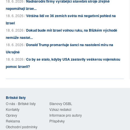
18. 6. 2026 /
Nadnárodní firmy vyrábějící stavební stroje zřejmě
napomáhají izrae...
18. 6. 2026 /
Většina lidí ve 36 zemích světa má negativní pohled na
Izrael
18. 6. 2026 /
Dokud bude mít Izrael volnou ruku, na Blízkém východě
nemůže nastat...
18. 6. 2026 /
Donald Trump promarňuje šanci na nastolení míru na
Ukrajině
18. 6. 2026 /
Co by se stalo, kdyby USA zastavily veškerou vojenskou
pomoc Izraeli?
Britské listy
O nás - Britské listy
Stanovy OSBL
Kontakty
Vzkaz redakci
Opravy
Informace pro autory
Reklama
Příspěvky
Obchodní podmínky