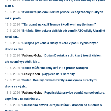
o 40 %
19. 6. 2026 /
Kvůli ukrajinským útokům prudce klesají zásoby ruských
raket protiv...
19. 6. 2026 /
"Evropané nakazili Trumpa škodlivými myšlenkami"
19. 6. 2026 /
Británie, Německo a dalších pět zemí NATO slíbily Ukrajině
nové par...
19. 6. 2026 /
Ukrajina překonala ruský rekord v počtu vypuštěných
dronů za den
18. 6. 2026 /
Fabiano Golgo
Dušan Dvořák a stát, který trestá číslem,
ale neumí vysvětlit, jak ...
19. 6. 2026 /
Belgie může všechny své F-16 předat Ukrajině
18. 6. 2026 /
Lesley Keen
playpiece 01 1 Serenity
19. 6. 2026 /
Súdán: Desítky civilistů zabity íránskými a tureckými
drony ve výzb...
18. 6. 2026 /
Fabiano Golgo
Populistická pravice odmítá cancel culture,
zejména u sexuálního z...
19. 6. 2026 /
Lukašenko obvinil Ukrajinu z útoku dronem na autobus s