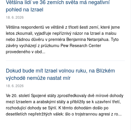
Většina lidí ve 36 zemích světa má negativní
pohled na Izrael
18. 6. 2026
Většina respondentů ve většině z třiceti šesti zemí, které jsme
letos zkoumali, vyjadřuje nepříznivý názor na Izrael a malou
nebo žádnou důvěru v premiéra Benjamina Netanjahua. Tyto
závěry vycházejí z průzkumu Pew Research Center
provedeného v obd...
Dokud bude mít Izrael volnou ruku, na Blízkém
východě nemůže nastat mír
18. 6. 2026
Ve 20. století Spojené státy zprostředkovaly dvě mírové dohody
mezi Izraelem a arabskými státy a přiblížily se k uzavření třetí,
rozhodující dohody se Sýrií. K těmto dohodám došlo po
desetiletích nepřetržitých válek: šlo o trojstrannou agresi z ro...