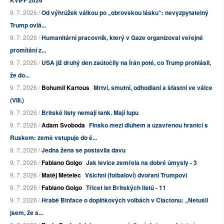
KVIFF 2026
9. 7. 2026 /
Od výhrůžek válkou po „obrovskou lásku“: nevyzpytatelný
Trump ovlá...
9. 7. 2026 /
Humanitární pracovník, který v Gaze organizoval veřejné
promítání z...
9. 7. 2026 /
USA již druhý den zaútočily na Írán poté, co Trump prohlásil,
že do...
9. 7. 2026 /
Bohumil Kartous
Mrtví, smutní, odhodlaní a šťastní ve válce
(VIII.)
9. 7. 2026 /
Britské listy nemají tank. Mají lupu
9. 7. 2026 /
Adam Svoboda
Finsko mezi dluhem a uzavřenou hranicí s
Ruskem: země vstupuje do é...
9. 7. 2026 /
Jedna žena se postavila davu
9. 7. 2026 /
Fabiano Golgo
Jak levice zemřela na dobré úmysly - 3
9. 7. 2026 /
Matěj Metelec
Všichni (fotbaloví) dvořani Trumpovi
9. 7. 2026 /
Fabiano Golgo
Třicet let Britských listů - 11
9. 7. 2026 /
Hrabě Binface o doplňkových volbách v Clactonu: „Netušil
jsem, že s...