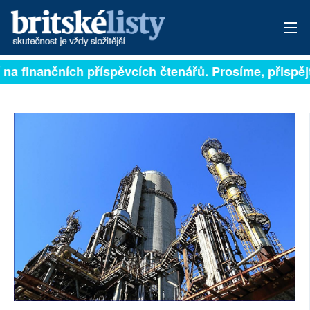
í na finančních příspěvcích čtenářů. Prosíme, přispějt
PŘIHLÁSIT
AKTUÁLNÍ VYDÁNÍ
ARCHIV
ROZHOVORY
TÉMATA
NEJČTENĚJŠÍ ZA 7 DNÍ
AUTOŘI
PŘÍSPĚVKY NA PROVOZ