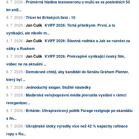
8. 7. 2026 /
Průměrná hladina testosteronu u mužů se za posledních 50
let sníž...
8. 7. 2026 /
Třicet let Britských listů - 10
4. 7. 2026 /
Jan Čulík
KVIFF 2026: Tichá přítelkyně: První, a to
vynikající, ale nikoliv m...
4. 7. 2026 /
Jan Čulík
KVIFF 2026: Šťastná rodinka a Jak se rozvést za
války s Ruskem
4. 7. 2026 /
Jan Čulík
KVIFF 2026: Překvapivě vynikající český film,
vůbec ne na aktuální ...
8. 7. 2026 /
Demokraté chtějí, aby kandidát do Senátu Graham Platner,
který byl ...
8. 7. 2026 /
Jednoduchý slogan. Složité následky
8. 7. 2026 /
Maďarská veřejnoprávní média přerušila vysílání v rámci
reorganizac...
8. 7. 2026 /
Británie: Ultrapravicový politik Farage rezignuje po skandálu
s fin...
8. 7. 2026 /
Ukrajinské útoky vyřadily více než 42 % kapacity rafinace
ropy v Ru...