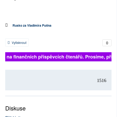
Rusko za Vladimíra Putina
0
Vytisknout
ejí na finančních příspěvcích čtenářů. Prosíme, přispě
1516
Diskuse