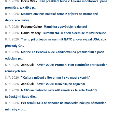
8. 7. 2026 /
Boris Cvek
Pan prezident bude v Ankaře monitorovat pana
premiéra, tak díky p...
8. 7. 2026 /
Moskva obvinila baltské země z příprav na hromadné
deportace rusky ...
8. 7. 2026 /
Fabiano Golgo
Maminka vysvětluje rezignaci
8. 7. 2026 /
Daniel Veselý
Summit NATO aneb o čem se mluvit nebude
8. 7. 2026 /
Trump při příjezdu na summit NATO znovu vyzval USA, aby
převzaly Gr...
8. 7. 2026 /
Marine Le Penová bude kandidovat na prezidentku a podá
odvolání pr...
5. 7. 2026 /
Jan Čulík
KVIFF 2026: Prameň. Film o státních sterilizacích
romských žen
8. 7. 2026 /
"Kultura mlčení v Severním Irsku musí skončit"
5. 7. 2026 /
Jan Čulík
KVIFF 2026: Milovník, ne bojovník
8. 7. 2026 /
NATO se rozhodlo nahradit americká letadla AWACS
švédskými Saab Glo...
8. 7. 2026 /
Pět zemí NATO se dohodlo na masivním nákupu námořních
min, aby v př...