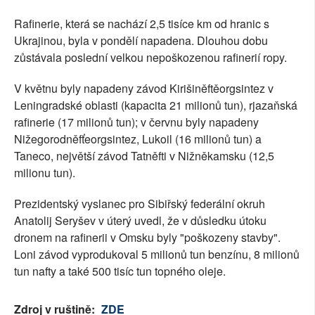
Rafinerie, která se nachází 2,5 tisíce km od hranic s
Ukrajinou, byla v pondělí napadena. Dlouhou dobu
zůstávala poslední velkou nepoškozenou rafinerií ropy.
V květnu byly napadeny závod Kirišiněftěorgsintez v
Leningradské oblasti (kapacita 21 milionů tun), rjazaňská
rafinerie (17 milionů tun); v červnu byly napadeny
Nižegorodněfťeorgsintez, Lukoil (16 milionů tun) a
Taneco, největší závod Tatněfti v Nižněkamsku (12,5
milionu tun).
Prezidentský vyslanec pro Sibiřský federální okruh
Anatolij Seryšev v úterý uvedl, že v důsledku útoku
dronem na rafinerii v Omsku byly "poškozeny stavby".
Loni závod vyprodukoval 5 milionů tun benzínu, 8 milionů
tun nafty a také 500 tisíc tun topného oleje.
Zdroj v ruštině:
ZDE