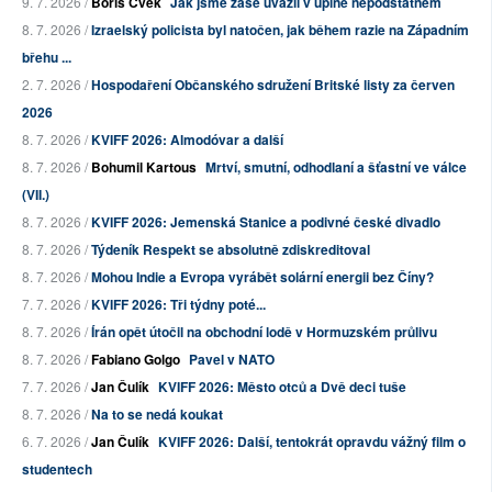
9. 7. 2026 /
Boris Cvek
Jak jsme zase uvázli v úplně nepodstatném
8. 7. 2026 /
Izraelský policista byl natočen, jak během razie na Západním
břehu ...
2. 7. 2026 /
Hospodaření Občanského sdružení Britské listy za červen
2026
8. 7. 2026 /
KVIFF 2026: Almodóvar a další
8. 7. 2026 /
Bohumil Kartous
Mrtví, smutní, odhodlaní a šťastní ve válce
(VII.)
8. 7. 2026 /
KVIFF 2026: Jemenská Stanice a podivné české divadlo
8. 7. 2026 /
Týdeník Respekt se absolutně zdiskreditoval
8. 7. 2026 /
Mohou Indie a Evropa vyrábět solární energii bez Číny?
7. 7. 2026 /
KVIFF 2026: Tři týdny poté...
8. 7. 2026 /
Írán opět útočil na obchodní lodě v Hormuzském průlivu
8. 7. 2026 /
Fabiano Golgo
Pavel v NATO
7. 7. 2026 /
Jan Čulík
KVIFF 2026: Město otců a Dvě deci tuše
8. 7. 2026 /
Na to se nedá koukat
6. 7. 2026 /
Jan Čulík
KVIFF 2026: Další, tentokrát opravdu vážný film o
studentech