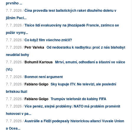
prvního ...
7. 7. 2026 /
Čína provedla test balistických raket dlouhého doletu v
jižním Paci...
7. 7. 2026 /
Tisíce lidí evakuovány na jihozápadě Francie, zatímco se
požár vymy...
7. 7. 2026 /
Co když film všechno zničil?
7. 7. 2026 /
Petr Vařeka
Od nedostatku k nadbytku: proč z nás blahobyt
neudělal bohy
7. 7. 2026 /
Bohumil Kartous
Mrtví, smutní, odhodlaní a šťastní ve válce
(VI.)
7. 7. 2026 /
Bonmot není argument
7. 7. 2026 /
Fabiano Golgo
Sky kupuje ITV. Ne televizi, ale poslední
britskou iluzi
7. 7. 2026 /
Fabiano Golgo
Trumpův telefonát do kabiny FIFA
7. 7. 2026 /
Více peněz, stejné problémy: NATO má problém proměnit
hotovost v pa...
7. 7. 2026 /
Austrálie a Fidži podepsaly historickou alianci Vuvale Union
a Ocea...