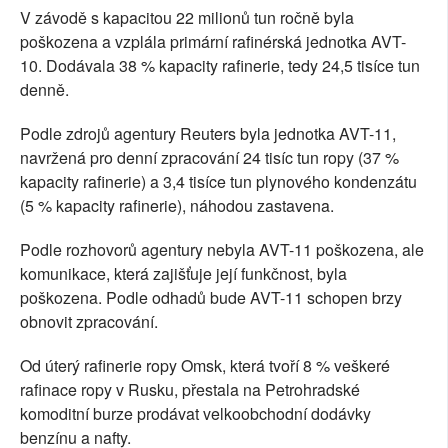
V závodě s kapacitou 22 milionů tun ročně byla
poškozena a vzplála primární rafinérská jednotka AVT-
10. Dodávala 38 % kapacity rafinerie, tedy 24,5 tisíce tun
denně.
Podle zdrojů agentury Reuters byla jednotka AVT-11,
navržená pro denní zpracování 24 tisíc tun ropy (37 %
kapacity rafinerie) a 3,4 tisíce tun plynového kondenzátu
(5 % kapacity rafinerie), náhodou zastavena.
Podle rozhovorů agentury nebyla AVT-11 poškozena, ale
komunikace, která zajišťuje její funkčnost, byla
poškozena. Podle odhadů bude AVT-11 schopen brzy
obnovit zpracování.
Od úterý rafinerie ropy Omsk, která tvoří 8 % veškeré
rafinace ropy v Rusku, přestala na Petrohradské
komoditní burze prodávat velkoobchodní dodávky
benzínu a nafty.