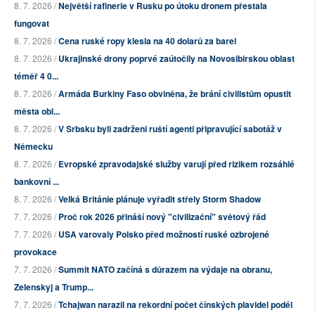
8. 7. 2026 /
Největší rafinerie v Rusku po útoku dronem přestala
fungovat
8. 7. 2026 /
Cena ruské ropy klesla na 40 dolarů za barel
8. 7. 2026 /
Ukrajinské drony poprvé zaútočily na Novosibirskou oblast
téměř 4 0...
8. 7. 2026 /
Armáda Burkiny Faso obviněna, že brání civilistům opustit
města obl...
8. 7. 2026 /
V Srbsku byli zadrženi ruští agenti připravující sabotáž v
Německu
8. 7. 2026 /
Evropské zpravodajské služby varují před rizikem rozsáhlé
bankovní ...
8. 7. 2026 /
Velká Británie plánuje vyřadit střely Storm Shadow
7. 7. 2026 /
Proč rok 2026 přináší nový "civilizační" světový řád
7. 7. 2026 /
USA varovaly Polsko před možností ruské ozbrojené
provokace
7. 7. 2026 /
Summit NATO začíná s důrazem na výdaje na obranu,
Zelenskyj a Trump...
7. 7. 2026 /
Tchajwan narazil na rekordní počet čínských plavidel podél