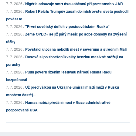
7. 7. 2026 /
Nigérie odsuzuje smrt dvou občanů při protestech v JAR
7. 7. 2026 /
Robert Reich: Trumpův zásah do mistrovství světa poškodil
pověst to...
7. 7. 2026 /
"První sovětský deficit v postsovětském Rusku"
7. 7. 2026 /
Země OPEC+ se již pátý měsíc po sobě dohodly na zvýšení
těžby
7. 7. 2026 /
Povstalci útočí na několik měst v severním a středním Mali
7. 7. 2026 /
Rusové si po zhoršení kvality benzínu masivně stěžují na
poruchy
7. 7. 2026 /
Putin pověřil řízením festivalu národů Ruska Radu
bezpečnosti
7. 7. 2026 /
Už před válkou na Ukrajině umírali mladí muži v Rusku
mnohem častěj...
7. 7. 2026 /
Hamas nabízí předání moci v Gaze administrativě
podporované USA