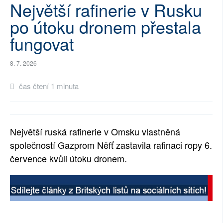
Největší rafinerie v Rusku
SOCIÁLNÍ SÍTĚ
po útoku dronem přestala
RUBRIKY
fungovat
PLNÁ VERZE STRÁNEK
8. 7. 2026
čas čtení 1 minuta
Největší ruská rafinerie v Omsku vlastněná
společností Gazprom Něfť zastavila rafinaci ropy 6.
července kvůli útoku dronem.