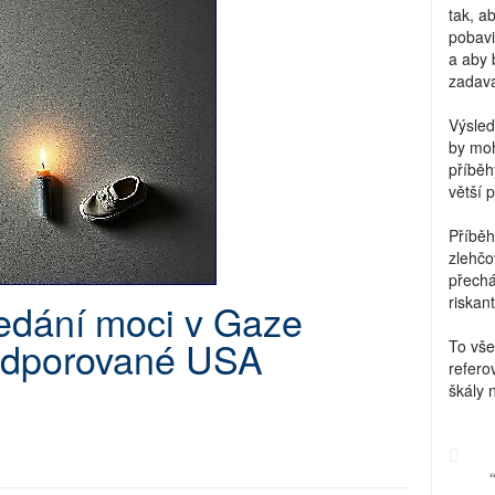
tak, a
pobavi
a aby 
zadava
Výsled
by moh
příběh
větší 
Příběh
zlehčo
přechá
riskant
edání moci v Gaze
podporované USA
To vše
refero
škály 