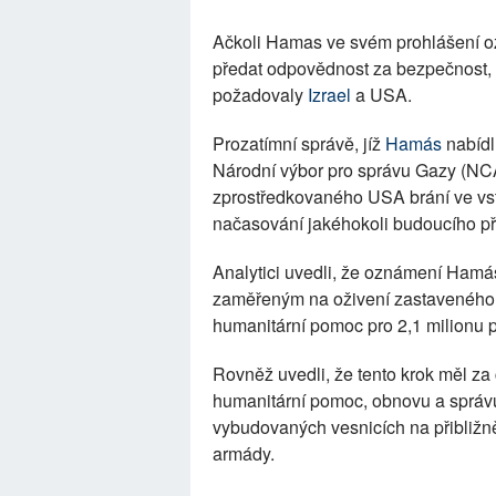
Ačkoli Hamas ve svém prohlášení oz
předat odpovědnost za bezpečnost, 
požadovaly
Izrael
a USA.
Prozatímní správě, jíž
Hamás
nabídl
Národní výbor pro správu Gazy (NCAG
zprostředkovaného USA brání ve vst
načasování jakéhokoli budoucího p
Analytici uvedli, že oznámení Hamá
zaměřeným na oživení zastaveného 
humanitární pomoc pro 2,1 milionu p
Rovněž uvedli, že tento krok měl za
humanitární pomoc, obnovu a správ
vybudovaných vesnicích na přibližn
armády.