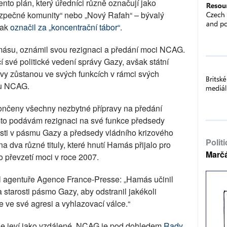
nto plán, který úředníci různě označují jako
bezpečné komunity“ nebo „Nový Rafah“ – bývalý
šak
označil za „koncentrační tábor“
.
ásu, oznámil svou rezignaci a předání moci NCAG.
své politické vedení správy Gazy, avšak státní
vy zůstanou ve svých funkcích v rámci svých
du NCAG.
okončeny všechny nezbytné přípravy na předání
mto podávám rezignaci na své funkce předsedy
osti v pásmu Gazy a předsedy vládního krizového
Polit
a dva různé tituly, které hnutí Hamás přijalo pro
Marč
 převzetí moci v roce 2007.
agentuře Agence France-Presse: „Hamás učinil
a starosti pásmo Gazy, aby odstranil jakékoli
e ve své agresi a vyhlazovací válce.“
tále jeví jako vzdálené. NCAG je pod dohledem
Rady