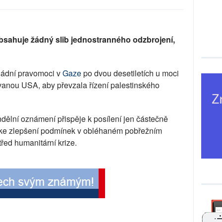
obsahuje žádný slib jednostranného odzbrojení,
ládní pravomoci v
Gaze
po dvou desetiletích u moci
vanou USA, aby převzala řízení palestinského
dělní oznámení přispěje k posílení jen částečně
ke zlepšení podmínek v obléhaném pobřežním
řed humanitární krize.