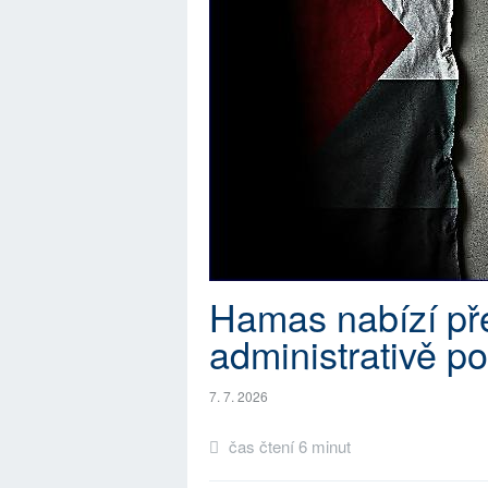
Hamas nabízí př
administrativě 
7. 7. 2026
čas čtení 6 minut