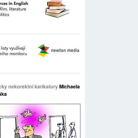
icky nekorektní karikatury
Michaela
áka