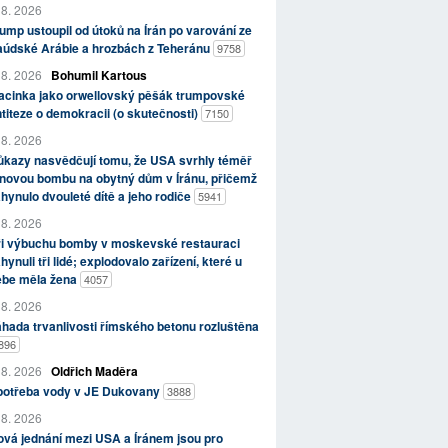
 8. 2026
ump ustoupil od útoků na Írán po varování ze
aúdské Arábie a hrozbách z Teheránu
9758
 8. 2026
Bohumil Kartous
acinka jako orwellovský pěšák trumpovské
titeze o demokracii (o skutečnosti)
7150
 8. 2026
kazy nasvědčují tomu, že USA svrhly téměř
novou bombu na obytný dům v Íránu, přičemž
hynulo dvouleté dítě a jeho rodiče
5941
 8. 2026
ři výbuchu bomby v moskevské restauraci
hynuli tři lidé; explodovalo zařízení, které u
ebe měla žena
4057
 8. 2026
hada trvanlivosti římského betonu rozluštěna
896
 8. 2026
Oldřich Maděra
potřeba vody v JE Dukovany
3888
 8. 2026
vá jednání mezi USA a Íránem jsou pro