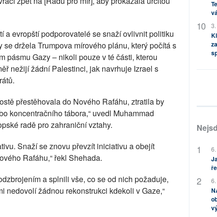
rací zpět na [Radu pro mír], aby prokázala určitou
Te
vá
3.
 a evropští podporovatelé se snaží ovlivnit politiku
Kl
y se držela Trumpova mírového plánu, který počítá s
za
s
m pásmu Gazy – nikoli pouze v té části, kterou
ř nežijí žádní Palestinci, jak navrhuje Izrael s
átů.
stě přestěhovala do Nového Rafáhu, ztratila by
nebo koncentračního tábora,“ uvedl Muhammad
pské radě pro zahraniční vztahy.
Nejsd
ivu. Snaží se znovu převzít iniciativu a obejít
6.
Nového Rafáhu,“ řekl Shehada.
Ja
ře
odzbrojením a splnili vše, co se od nich požaduje,
6.
i nedovolí žádnou rekonstrukci kdekoli v Gaze,“
NA
ob
v