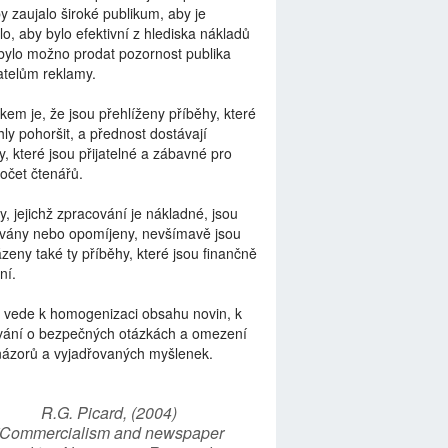
by zaujalo široké publikum, aby je
lo, aby bylo efektivní z hlediska nákladů
bylo možno prodat pozornost publika
telům reklamy.
kem je, že jsou přehlíženy příběhy, které
ly pohoršit, a přednost dostávají
y, které jsou přijatelné a zábavné pro
počet čtenářů.
y, jejichž zpracování je nákladné, jsou
vány nebo opomíjeny, nevšímavě jsou
zeny také ty příběhy, které jsou finančně
ní.
 vede k homogenizaci obsahu novin, k
vání o bezpečných otázkách a omezení
názorů a vyjadřovaných myšlenek.
R.G. Picard, (2004)
“Commercialism and newspaper