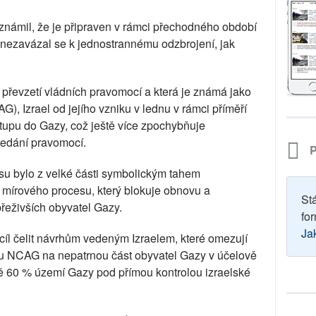
námil, že je připraven v rámci přechodného období
nezavázal se k jednostrannému odzbrojení, jak
 převzetí vládních pravomocí a která je známá jako
), Izrael od jejího vzniku v lednu v rámci příměří
upu do Gazy, což ještě více zpochybňuje
ředání pravomocí.
P
su bylo z velké části symbolickým tahem
mírového procesu, který blokuje obnovu a
St
řeživších obyvatel Gazy.
for
Ja
 cíl čelit návrhům vedeným Izraelem, které omezují
u NCAG na nepatrnou část obyvatel Gazy v účelově
ě 60 % území Gazy pod přímou kontrolou izraelské