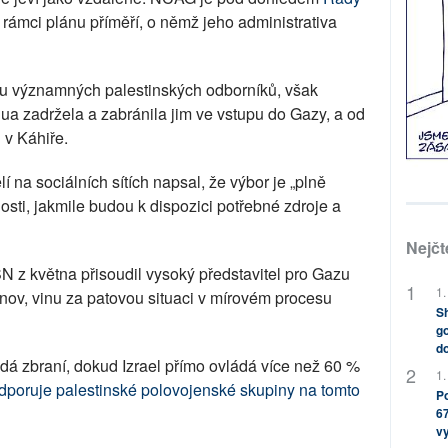
v rámci plánu příměří, o němž jeho administrativa
ou významných palestinských odborníků, však
a zadržela a zabránila jim ve vstupu do Gazy, a od
 v Káhiře.
na sociálních sítích napsal, že výbor je „plně
osti, jakmile budou k dispozici potřebné zdroje a
Nejčt
 z května přisoudil vysoký představitel pro Gazu
1.
ov, vinu za patovou situaci v mírovém procesu
Sh
go
do
dá zbraní, dokud Izrael přímo ovládá více než 60 %
1.
dporuje palestinské polovojenské skupiny na tomto
Po
67
v