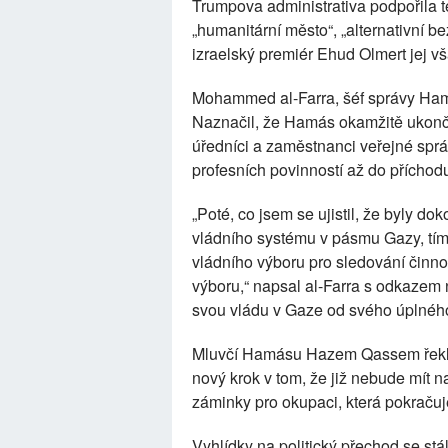
Trumpova administrativa podpořila te
„humanitární město“, „alternativní 
izraelský premiér Ehud Olmert jej v
Mohammed al-Farra, šéf správy Ham
Naznačil, že Hamás okamžitě ukončí 
úředníci a zaměstnanci veřejné sprá
profesních povinností až do přícho
„Poté, co jsem se ujistil, že byly d
vládního systému v pásmu Gazy, tí
vládního výboru pro sledování činn
výboru,“ napsal al-Farra s odkazem n
svou vládu v Gaze od svého úplného
Mluvčí Hamásu Hazem Qassem řekl 
nový krok v tom, že již nebude mít n
záminky pro okupaci, která pokračuj
Vyhlídky na politický přechod se s