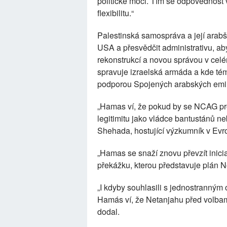
politické moci. Tím se odpovědnost v
flexibilitu.“
Palestinská samospráva a její arabští
USA a přesvědčit administrativu, ab
rekonstrukcí a novou správou v celé
spravuje izraelská armáda a kde témě
podporou Spojených arabských emir
„Hamas ví, že pokud by se NCAG pro
legitimitu jako vládce bantustánů 
Shehada, hostující výzkumník v Evro
„Hamas se snaží znovu převzít iniciat
překážku, kterou představuje plán 
„I kdyby souhlasili s jednostranným 
Hamás ví, že Netanjahu před volbam
dodal.