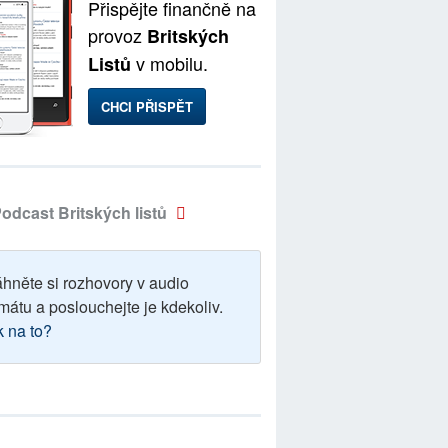
Přispějte finančně na
provoz
Britských
v mobilu.
Listů
CHCI PŘISPĚT
odcast Britských listů
áhněte si rozhovory v audio
mátu a poslouchejte je kdekoliv.
k na to?