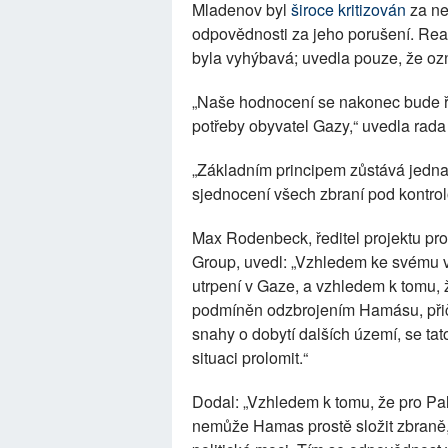
Mladenov byl
široce kritizován
za ned
odpovědnosti za jeho porušení. Re
byla vyhýbavá; uvedla pouze, že oz
„Naše hodnocení se nakonec bude řídi
potřeby obyvatel Gazy,“ uvedla rada 
„Základním principem zůstává jedna
sjednocení všech zbraní pod kontro
Max Rodenbeck, ředitel projektu pro 
Group, uvedl: „Vzhledem ke svému
utrpení v Gaze, a vzhledem k tomu, ž
podmíněn odzbrojením Hamásu, přič
snahy o dobytí dalších území, se tat
situaci prolomit.“
Dodal: „Vzhledem k tomu, že pro Pale
nemůže Hamas prostě složit zbraně,