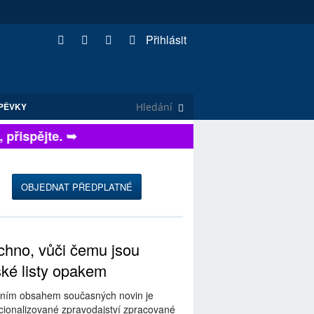
Přihlásit
PĚVKY
řispějte. ➥
OBJEDNAT PŘEDPLATNÉ
hno, vůči čemu jsou
ské listy opakem
ním obsahem současných novin je
ionalizované zpravodajství zpracované