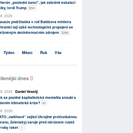
herán „poslední šancí“, jak zabránit eskalaci
lky, tvrdí Trump
3541
 8. 2026
ausův podržtaška v roli Babišova ministra
hraničí tají úzké technologické propojení se
přízněným dezinformačním zdrojem
3268
Týden
Měsíc
Rok
Vše
ílenější dnes
 8. 2026
Daniel Veselý
k se pozdně kapitalistická mentalita snoubí s
šením klimatické krize?
43
 8. 2026
TO „naléhavě“ zajistí Ukrajině protivzdušnou
ranu, Zelenskyj varuje před nárůstem ruské
ýroby raket
1