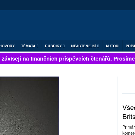
HOVORY
TÉMATA
RUBRIKY
NEJČTENĚJŠÍ
AUTOŘI
PŘÍS
ávisejí na finančních příspěvcích čtenářů. Prosíme, p
Všec
Brit
Primár
komerc