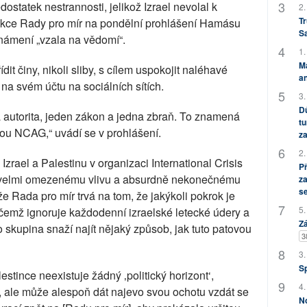
ostatek nestrannosti, jelikož Izrael nevolal k
2.
Tr
akce Rady pro mír na pondělní prohlášení Hamásu
S
námení „vzala na vědomí“.
1.
M
t činy, nikoli sliby, s cílem uspokojit naléhavé
an
na svém účtu na sociálních sítích.
3.
Dů
 autorita, jeden zákon a jedna zbraň. To znamená
tu
lou NCAG,“ uvádí se v prohlášení.
za
2.
Izrael a Palestinu v organizaci International Crisis
P
 velmi omezenému vlivu a absurdně nekonečnému
za
s
e Rada pro mír trvá na tom, že jakýkoli pokrok je
5.
emž ignoruje každodenní izraelské letecké údery a
Zá
o skupina snaží najít nějaký způsob, jak tuto patovou
3
3.
S
stince neexistuje žádný ‚politický horizont‘,
4.
 ale může alespoň dát najevo svou ochotu vzdát se
No