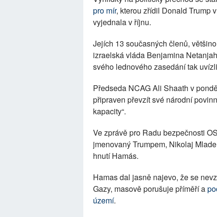
pro mír
, kterou zřídil Donald Trump 
vyjednala v říjnu.
Jejích 13 současných členů, většin
izraelská vláda Benjamina Netanjahu
svého lednového zasedání tak uvízli
Předseda NCAG Ali Shaath v pondělí 
připraven převzít své národní povinn
kapacity“.
Ve zprávě pro Radu bezpečnosti OSN
jmenovaný Trumpem, Nikolaj Mladen
hnutí Hamás.
Hamas dal jasně najevo, že se nevz
Gazy, masově porušuje příměří a
po
území
.