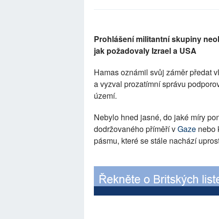
Prohlášení militantní skupiny ne
jak požadovaly Izrael a USA
Hamas oznámil svůj záměr předat v
a vyzval prozatímní správu podporo
území.
Nebylo hned jasné, do jaké míry pon
dodržovaného příměří v
Gaze
nebo 
pásmu, které se stále nachází uprost