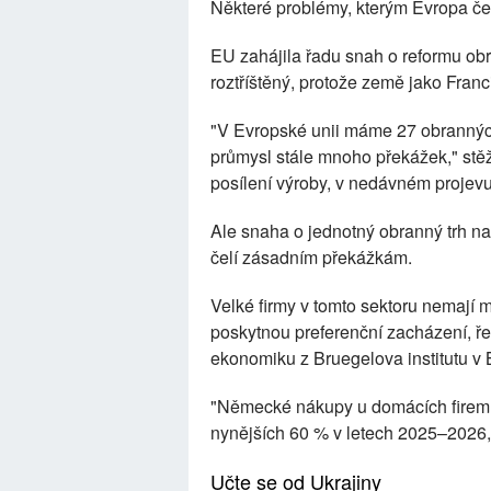
Některé problémy, kterým Evropa če
EU zahájila řadu snah o reformu obr
roztříštěný, protože země jako Franci
"V Evropské unii máme 27 obranných
průmysl stále mnoho překážek," stěž
posílení výroby, v nedávném projevu
Ale snaha o jednotný obranný trh na
čelí zásadním překážkám.
Velké firmy v tomto sektoru nemají mo
poskytnou preferenční zacházení, ř
ekonomiku z Bruegelova institutu v 
"Německé nákupy u domácích firem v
nynějších 60 % v letech 2025–2026,
Učte se od Ukrajiny