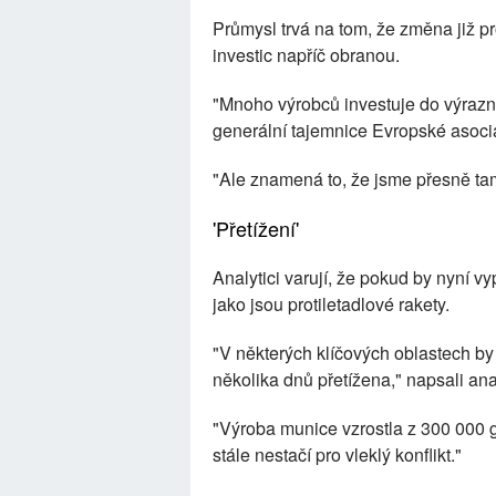
Průmysl trvá na tom, že změna již p
investic napříč obranou.
"Mnoho výrobců investuje do výrazně
generální tajemnice Evropské asoc
"Ale znamená to, že jsme přesně ta
'Přetížení'
Analytici varují, že pokud by nyní v
jako jsou protiletadlové rakety.
"V některých klíčových oblastech b
několika dnů přetížena," napsali ana
"Výroba munice vzrostla z 300 000 g
stále nestačí pro vleklý konflikt."