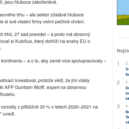
lí, jsou hluboce zakořeněné.
anného trhu – ale sektor zůstává hluboce
e si své vlastní firmy velmi pečlivě chrání.
 trhů, 27 sad pravidel – a proto má obranný
oval si Kubilius, který dohlíží na snahy EU o
.
Nejčt
 kontinentu – a o to, aby země více spolupracovaly –
2.
Tr
S
tivaci investovat, protože vědí, že jim vlády
3.
ekl AFP Guntram Wolff, expert na obrannou
Dů
tu
Bruselu.
za
4.
zrostly z přibližně 30 % v letech 2020–2021 na
No
" uvedl.
Te
vá