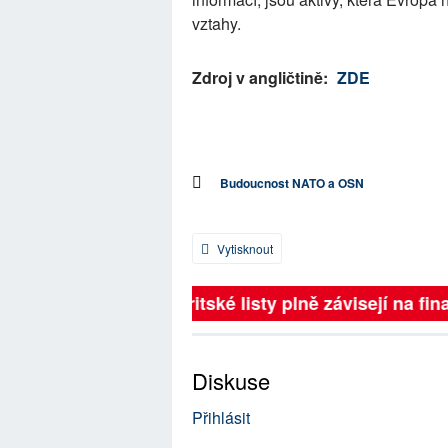
vztahy.
Zdroj v angličtině:
ZDE
Budoucnost NATO a OSN
Vytisknout
Britské listy plně závisejí na fina
Diskuse
Přihlásit