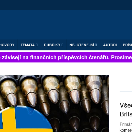
HOVORY
TÉMATA
RUBRIKY
NEJČTENĚJŠÍ
AUTOŘI
PŘÍS
závisejí na finančních příspěvcích čtenářů. Prosíme, p
Všec
Brit
Primár
komerc