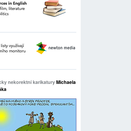
icky nekorektní karikatury
Michaela
áka