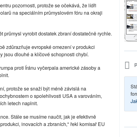
ntru pozornosti, protože se očekává, že lídři
olarů na speciálním průmyslovém fóru na okraji
t průmysl vyrobit dostatek zbraní dostatečně rychle.
bě zdůrazňuje evropské omezení v produkci
 jsou dlouhé a klíčové schopnosti chybí.
P
rumpa proti Íránu vyčerpala americké zásoby a
lnit.
St
ní, protože se snaží být méně závislá na
for
 pochybnostem o spolehlivosti USA a varováním,
Ja
ch letech naplnit.
nance. Stále se musíme naučit, jak je efektivně
produkci, inovacích a zbraních," řekl komisař EU