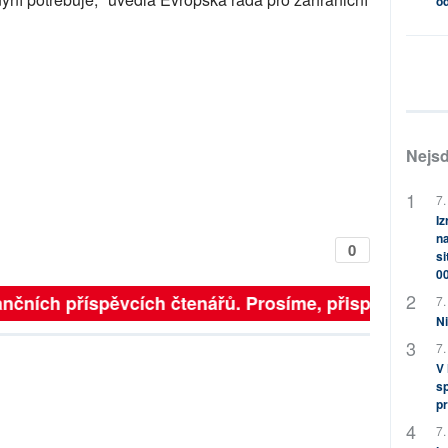
od
Nejsd
7.
Iz
na
0
si
0
nčních příspěvcích čtenářů. Prosíme, přispějte. ➥
7.
Ni
7.
V
sp
pr
7.