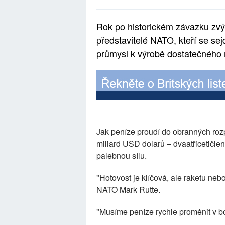
Rok po historickém závazku zvý
představitelé NATO, kteří se sej
průmysl k výrobě dostatečného 
Jak peníze proudí do obranných rozp
miliard USD dolarů – dvaatřicetičle
palebnou sílu.
"Hotovost je klíčová, ale raketu neb
NATO Mark Rutte.
"Musíme peníze rychle proměnit v bo