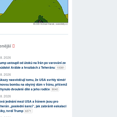
enější
 8. 2026
ump ustoupil od útoků na Írán po varování ze
aúdské Arábie a hrozbách z Teheránu
10081
 8. 2026
kazy nasvědčují tomu, že USA svrhly téměř
novou bombu na obytný dům v Íránu, přičemž
hynulo dvouleté dítě a jeho rodiče
9040
 8. 2026
vá jednání mezi USA a Íránem jsou pro
herán „poslední šancí“, jak zabránit eskalaci
lky, tvrdí Trump
6371