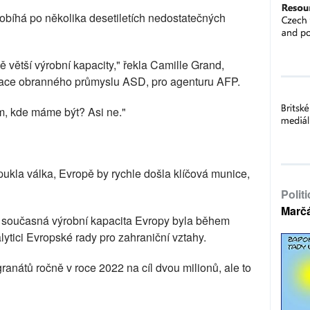
robíhá po několika desetiletích nedostatečných
 větší výrobní kapacity," řekla Camille Grand,
iace obranného průmyslu ASD, pro agenturu AFP.
m, kde máme být? Asi ne."
ypukla válka, Evropě by rychle došla klíčová munice,
Polit
Marč
y současná výrobní kapacita Evropy byla během
lytici Evropské rady pro zahraniční vztahy.
ranátů ročně v roce 2022 na cíl dvou milionů, ale to