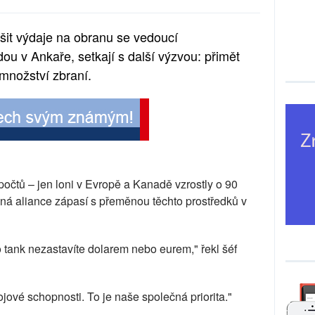
šit výdaje na obranu se vedoucí
dou v Ankaře, setkají s další výzvou: přimět
množství zbraní.
očtů – jen loni v Evropě a Kanadě vzrostly o 90
nná aliance zápasí s přeměnou těchto prostředků v
o tank nezastavíte dolarem nebo eurem," řekl šéf
jové schopnosti. To je naše společná priorita."