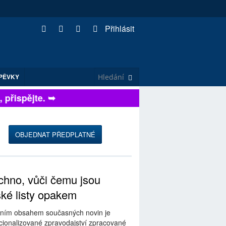
Přihlásit
PĚVKY
řispějte. ➥
OBJEDNAT PŘEDPLATNÉ
hno, vůči čemu jsou
ské listy opakem
ním obsahem současných novin je
ionalizované zpravodajství zpracované