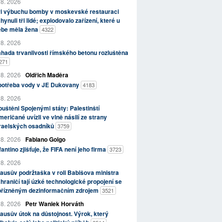
 8. 2026
ři výbuchu bomby v moskevské restauraci
hynuli tři lidé; explodovalo zařízení, které u
ebe měla žena
4322
 8. 2026
hada trvanlivosti římského betonu rozluštěna
271
 8. 2026
Oldřich Maděra
potřeba vody v JE Dukovany
4183
 8. 2026
uštěni Spojenými státy: Palestinští
eričané uvízli ve vlně násilí ze strany
zraelských osadníků
3759
 8. 2026
Fabiano Golgo
fantino zjišťuje, že FIFA není jeho firma
3723
 8. 2026
ausův podržtaška v roli Babišova ministra
hraničí tají úzké technologické propojení se
přízněným dezinformačním zdrojem
3521
 8. 2026
Petr Waniek Horváth
ausův útok na důstojnost. Výrok, který