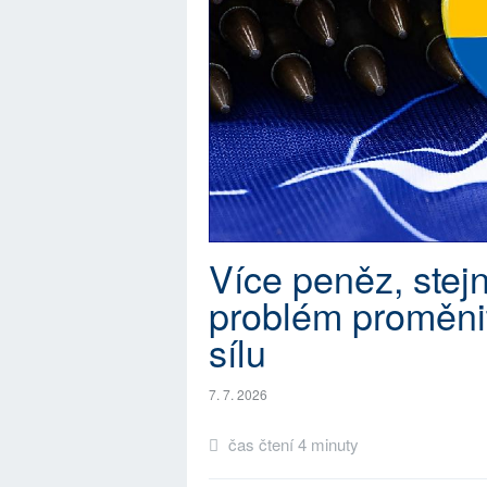
Více peněz, ste
problém proměnit
sílu
7. 7. 2026
čas čtení 4 minuty