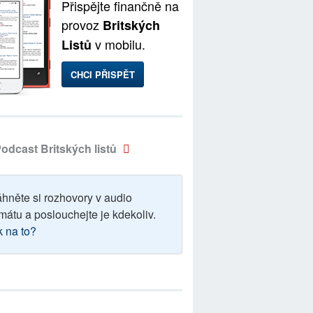
Přispějte finančně na
provoz
Britských
v mobilu.
Listů
CHCI PŘISPĚT
odcast Britských listů
áhněte si rozhovory v audio
mátu a poslouchejte je kdekoliv.
k na to?