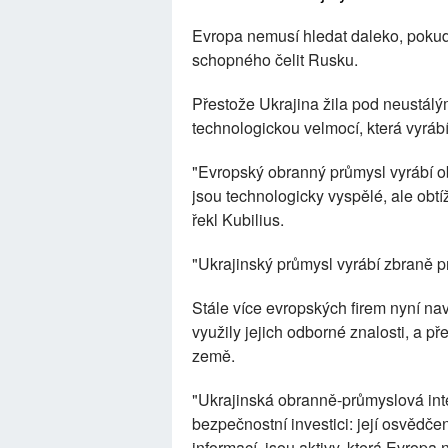
Evropa nemusí hledat daleko, poku
schopného čelit Rusku.
Přestože Ukrajina žila pod neustálým
technologickou velmocí, která vyrábí
"Evropský obranný průmysl vyrábí ob
jsou technologicky vyspělé, ale obtí
řekl Kubilius.
"Ukrajinský průmysl vyrábí zbraně p
Stále více evropských firem nyní na
využily jejich odborné znalosti, a pře
země.
"Ukrajinská obranně-průmyslová in
bezpečnostní investici: její osvědče
informací, jsou aktivy, která Evropa