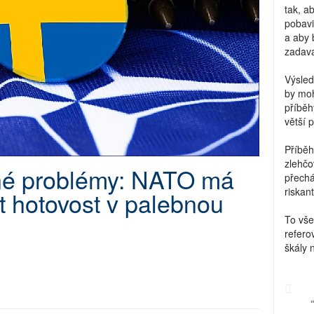
tak, a
pobavi
a aby 
zadava
Výsled
by moh
příběh
větší 
Příběh
zlehčo
jné problémy: NATO má
přechá
riskant
 hotovost v palebnou
To vše
refero
škály 