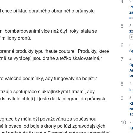
2.
P
d chce příklad obratného obranného průmyslu
za
s
5.
i bombardováními více než čtyři roky, stala se
Zá
4
 miliony dronů.
3.
ranné produkty typu 'haute couture'. Produkty, které
S
žně se vyrábějí, jsou drahé a těžko škálovatelné,"
4.
Op
Am
i
ro válečné podmínky, aby fungovaly na bojišti."
4.
In
vazuje spolupráce s ukrajinskými firmami, aby
3.
dstavitelé chtějí jít ještě dál k integraci do průmyslu
Kl
za
s
tegrace by měla být považována za současnou
7.
né inovace, od boje s drony po fúzi zpravodajských
Kl
 nyní potřebuje," uvedla Evropská rada pro zahraniční