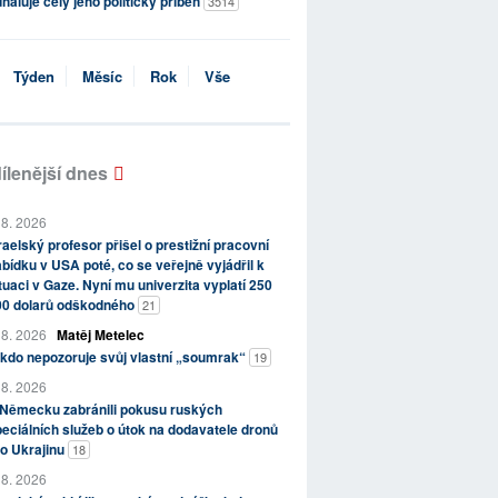
haluje celý jeho politický příběh
3514
Týden
Měsíc
Rok
Vše
ílenější dnes
 8. 2026
raelský profesor přišel o prestižní pracovní
bídku v USA poté, co se veřejně vyjádřil k
tuaci v Gaze. Nyní mu univerzita vyplatí 250
00 dolarů odškodného
21
 8. 2026
Matěj Metelec
kdo nepozoruje svůj vlastní „soumrak“
19
 8. 2026
 Německu zabránili pokusu ruských
eciálních služeb o útok na dodavatele dronů
o Ukrajinu
18
 8. 2026