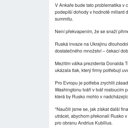
V Ankaře bude tato problematika v ce
podepíší dohody v hodnotě miliard d
summitu.
Není překvapením, že se snaží přimě
Ruská invaze na Ukrajinu dlouhodo
dostatečného množství – čekací doby
Mezitím válka prezidenta Donalda T
ukázala tlak, který firmy potřebují uvo
Pro Evropu je potřeba zrychlit zásad
Washingtonu tváří v tvář rostoucím
která by Rusko mohlo v nadcházející
"Naučili jsme se, jak získat další fi
utrácet, abychom překonali Rusko v 
pro obranu Andrius Kubilius.