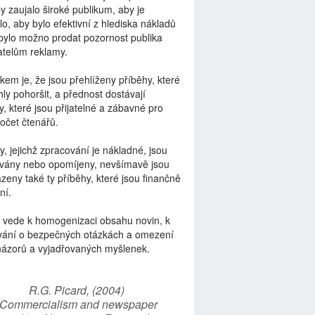
by zaujalo široké publikum, aby je
lo, aby bylo efektivní z hlediska nákladů
bylo možno prodat pozornost publika
telům reklamy.
kem je, že jsou přehlíženy příběhy, které
ly pohoršit, a přednost dostávají
y, které jsou přijatelné a zábavné pro
počet čtenářů.
y, jejichž zpracování je nákladné, jsou
vány nebo opomíjeny, nevšímavě jsou
zeny také ty příběhy, které jsou finančně
ní.
 vede k homogenizaci obsahu novin, k
vání o bezpečných otázkách a omezení
názorů a vyjadřovaných myšlenek.
R.G. Picard, (2004)
“Commercialism and newspaper