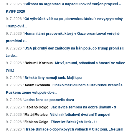
9. 7. 2026 /
Stížnost na organizaci a kapacitu novinářských projekcí –
KVIFF 2026
9. 7. 2026 /
Od výhrůžek válkou po „obrovskou lásku“: nevyzpytatelný
Trump ovlá...
9. 7. 2026 /
Humanitární pracovník, který v Gaze organizoval veřejné
promítání z...
9. 7. 2026 /
USA již druhý den zaútočily na Írán poté, co Trump prohlásil,
že do...
9. 7. 2026 /
Bohumil Kartous
Mrtví, smutní, odhodlaní a šťastní ve válce
(VIII.)
9. 7. 2026 /
Britské listy nemají tank. Mají lupu
9. 7. 2026 /
Adam Svoboda
Finsko mezi dluhem a uzavřenou hranicí s
Ruskem: země vstupuje do é...
9. 7. 2026 /
Jedna žena se postavila davu
9. 7. 2026 /
Fabiano Golgo
Jak levice zemřela na dobré úmysly - 3
9. 7. 2026 /
Matěj Metelec
Všichni (fotbaloví) dvořani Trumpovi
9. 7. 2026 /
Fabiano Golgo
Třicet let Britských listů - 11
9. 7. 2026 /
Hrabě Binface o doplňkových volbách v Clactonu: „Netušil