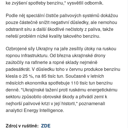
ke zvýšení spotřeby benzínu," vysvětlil odborník.
Podle něj speciální čističe palivových systémů dokážou
pouze částečně snížit negativní důsledky, ale nemohou
odstranit síru a další škodlivé nečistoty z paliva, takže
neřeší problém nízké kvality takového benzínu.
Ozbrojené síly Ukrajiny na jaře zesílily útoky na ruskou
ropnou infrastrukturu. Od března ukrajinské drony
zaútočily na rafinerie a ropné sklady nejméně
padesátkrát. V důsledku toho v červnu produkce benzínu
klesla o 25 %, na 85 tisíc tun. Současně v letních
měsících ekonomika spotřebuje 110 tisíc tun benzínu
denně. "Ukrajinské tažení proti ruskému energetickému
sektoru způsobilo obrovské škody a přivádí zemi k
nejhorší palivové krizi v její historii," poznamenali
analytici Energy Intelligence.
Zdroj v ruštině:
ZDE