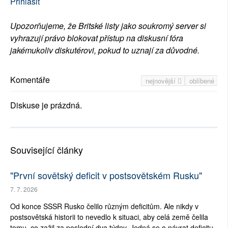
Přihlásit
Upozorňujeme, že Britské listy jako soukromý server si
vyhrazují právo blokovat přístup na diskusní fóra
jakémukoliv diskutérovi, pokud to uznají za důvodné.
Komentáře
nejnovější
oblíbené
Diskuse je prázdná.
Související články
"První sovětský deficit v postsovětském Rusku"
7. 7. 2026
Od konce SSSR Rusko čelilo různým deficitům. Ale nikdy v
postsovětská historii to nevedlo k situaci, aby celá země čelila
tomu, co zažil za poslední dva týdny. Jedná se o návrat deficitu