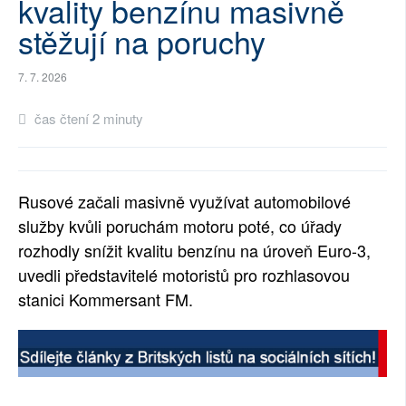
kvality benzínu masivně
SOCIÁLNÍ SÍTĚ
stěžují na poruchy
RUBRIKY
7. 7. 2026
PLNÁ VERZE STRÁNEK
čas čtení 2 minuty
Rusové začali masivně využívat automobilové
služby kvůli poruchám motoru poté, co úřady
rozhodly snížit kvalitu benzínu na úroveň Euro-3,
uvedli představitelé motoristů pro rozhlasovou
stanici Kommersant FM.