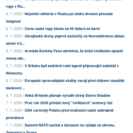
ropy v Ru...
8. 7. 2026 /
Největší rafinerie v Rusku po útoku dronem přestala
fungovat
8. 7. 2026 /
Cena ruské ropy klesla na 40 dolarů za barel
8. 7. 2026 /
Ukrajinské drony poprvé zaútočily na Novosibirskou oblast
téměř 4 0...
8. 7. 2026 /
Armáda Burkiny Faso obviněna, že brání civilistům opustit
města obl...
8. 7. 2026 /
V Srbsku byli zadrženi ruští agenti připravující sabotáž v
Německu
8. 7. 2026 /
Evropské zpravodajské služby varují před rizikem rozsáhlé
bankovní ...
8. 7. 2026 /
Velká Británie plánuje vyřadit střely Storm Shadow
7. 7. 2026 /
Proč rok 2026 přináší nový "civilizační" světový řád
7. 7. 2026 /
USA varovaly Polsko před možností ruské ozbrojené
provokace
7. 7. 2026 /
Summit NATO začíná s důrazem na výdaje na obranu,
Zelenskyj a Trump...