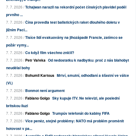
7. 7. 2026 /
Tchajwan narazil na rekordní počet čínských plavidel podél
prvního ...
7. 7. 2026 /
Čína provedla test balistických raket dlouhého doletu v
jižním Paci...
7. 7. 2026 /
Tisíce lidí evakuovány na jihozápadě Francie, zatímco se
požár vymy...
7. 7. 2026 /
Co když film všechno zničil?
7. 7. 2026 /
Petr Vařeka
Od nedostatku k nadbytku: proč z nás blahobyt
neudělal bohy
7. 7. 2026 /
Bohumil Kartous
Mrtví, smutní, odhodlaní a šťastní ve válce
(VI.)
7. 7. 2026 /
Bonmot není argument
7. 7. 2026 /
Fabiano Golgo
Sky kupuje ITV. Ne televizi, ale poslední
britskou iluzi
7. 7. 2026 /
Fabiano Golgo
Trumpův telefonát do kabiny FIFA
7. 7. 2026 /
Více peněz, stejné problémy: NATO má problém proměnit
hotovost v pa...
7. 7. 2026 /