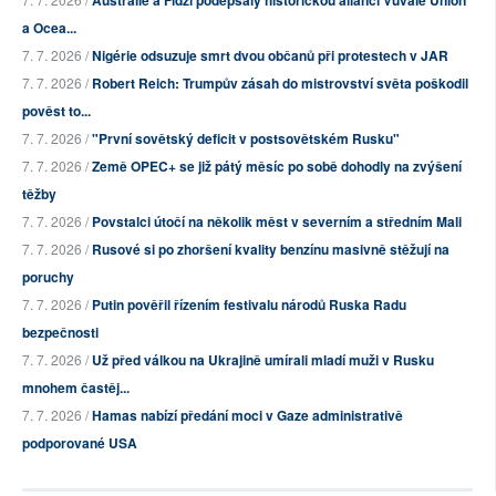
Austrálie a Fidži podepsaly historickou alianci Vuvale Union
a Ocea...
7. 7. 2026 /
Nigérie odsuzuje smrt dvou občanů při protestech v JAR
7. 7. 2026 /
Robert Reich: Trumpův zásah do mistrovství světa poškodil
pověst to...
7. 7. 2026 /
"První sovětský deficit v postsovětském Rusku"
7. 7. 2026 /
Země OPEC+ se již pátý měsíc po sobě dohodly na zvýšení
těžby
7. 7. 2026 /
Povstalci útočí na několik měst v severním a středním Mali
7. 7. 2026 /
Rusové si po zhoršení kvality benzínu masivně stěžují na
poruchy
7. 7. 2026 /
Putin pověřil řízením festivalu národů Ruska Radu
bezpečnosti
7. 7. 2026 /
Už před válkou na Ukrajině umírali mladí muži v Rusku
mnohem častěj...
7. 7. 2026 /
Hamas nabízí předání moci v Gaze administrativě
podporované USA