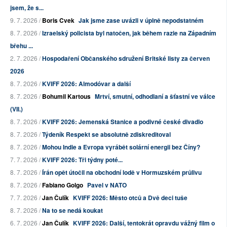
jsem, že s...
9. 7. 2026 /
Boris Cvek
Jak jsme zase uvázli v úplně nepodstatném
8. 7. 2026 /
Izraelský policista byl natočen, jak během razie na Západním
břehu ...
2. 7. 2026 /
Hospodaření Občanského sdružení Britské listy za červen
2026
8. 7. 2026 /
KVIFF 2026: Almodóvar a další
8. 7. 2026 /
Bohumil Kartous
Mrtví, smutní, odhodlaní a šťastní ve válce
(VII.)
8. 7. 2026 /
KVIFF 2026: Jemenská Stanice a podivné české divadlo
8. 7. 2026 /
Týdeník Respekt se absolutně zdiskreditoval
8. 7. 2026 /
Mohou Indie a Evropa vyrábět solární energii bez Číny?
7. 7. 2026 /
KVIFF 2026: Tři týdny poté...
8. 7. 2026 /
Írán opět útočil na obchodní lodě v Hormuzském průlivu
8. 7. 2026 /
Fabiano Golgo
Pavel v NATO
7. 7. 2026 /
Jan Čulík
KVIFF 2026: Město otců a Dvě deci tuše
8. 7. 2026 /
Na to se nedá koukat
6. 7. 2026 /
Jan Čulík
KVIFF 2026: Další, tentokrát opravdu vážný film o