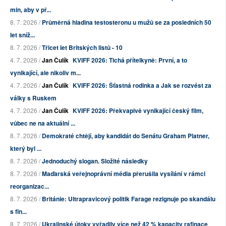
min, aby v př...
8. 7. 2026 /
Průměrná hladina testosteronu u mužů se za posledních 50
let sníž...
8. 7. 2026 /
Třicet let Britských listů - 10
4. 7. 2026 /
Jan Čulík
KVIFF 2026: Tichá přítelkyně: První, a to
vynikající, ale nikoliv m...
4. 7. 2026 /
Jan Čulík
KVIFF 2026: Šťastná rodinka a Jak se rozvést za
války s Ruskem
4. 7. 2026 /
Jan Čulík
KVIFF 2026: Překvapivě vynikající český film,
vůbec ne na aktuální ...
8. 7. 2026 /
Demokraté chtějí, aby kandidát do Senátu Graham Platner,
který byl ...
8. 7. 2026 /
Jednoduchý slogan. Složité následky
8. 7. 2026 /
Maďarská veřejnoprávní média přerušila vysílání v rámci
reorganizac...
8. 7. 2026 /
Británie: Ultrapravicový politik Farage rezignuje po skandálu
s fin...
8. 7. 2026 /
Ukrajinské útoky vyřadily více než 42 % kapacity rafinace