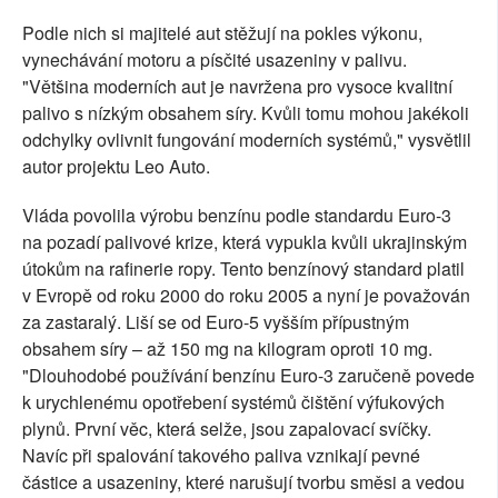
Podle nich si majitelé aut stěžují na pokles výkonu,
vynechávání motoru a písčité usazeniny v palivu.
"Většina moderních aut je navržena pro vysoce kvalitní
palivo s nízkým obsahem síry. Kvůli tomu mohou jakékoli
odchylky ovlivnit fungování moderních systémů," vysvětlil
autor projektu Leo Auto.
Vláda povolila výrobu benzínu podle standardu Euro-3
na pozadí palivové krize, která vypukla kvůli ukrajinským
útokům na rafinerie ropy. Tento benzínový standard platil
v Evropě od roku 2000 do roku 2005 a nyní je považován
za zastaralý. Liší se od Euro-5 vyšším přípustným
obsahem síry – až 150 mg na kilogram oproti 10 mg.
"Dlouhodobé používání benzínu Euro-3 zaručeně povede
k urychlenému opotřebení systémů čištění výfukových
plynů. První věc, která selže, jsou zapalovací svíčky.
Navíc při spalování takového paliva vznikají pevné
částice a usazeniny, které narušují tvorbu směsi a vedou