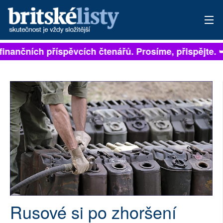
a finančních příspěvcích čtenářů. Prosíme, přispějte. 
PŘIHLÁSIT
AKTUÁLNÍ VYDÁNÍ
ARCHIV
ROZHOVORY
TÉMATA
NEJČTENĚJŠÍ ZA 7 DNÍ
AUTOŘI
Rusové si po zhoršení
PŘÍSPĚVKY NA PROVOZ