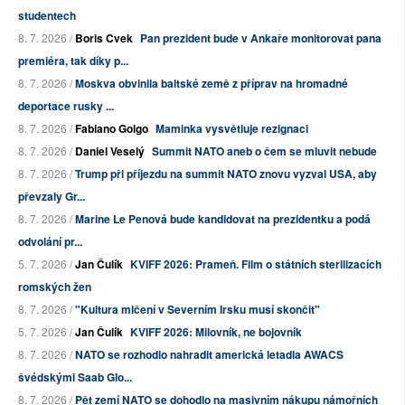
studentech
8. 7. 2026 /
Boris Cvek
Pan prezident bude v Ankaře monitorovat pana
premiéra, tak díky p...
8. 7. 2026 /
Moskva obvinila baltské země z příprav na hromadné
deportace rusky ...
8. 7. 2026 /
Fabiano Golgo
Maminka vysvětluje rezignaci
8. 7. 2026 /
Daniel Veselý
Summit NATO aneb o čem se mluvit nebude
8. 7. 2026 /
Trump při příjezdu na summit NATO znovu vyzval USA, aby
převzaly Gr...
8. 7. 2026 /
Marine Le Penová bude kandidovat na prezidentku a podá
odvolání pr...
5. 7. 2026 /
Jan Čulík
KVIFF 2026: Prameň. Film o státních sterilizacích
romských žen
8. 7. 2026 /
"Kultura mlčení v Severním Irsku musí skončit"
5. 7. 2026 /
Jan Čulík
KVIFF 2026: Milovník, ne bojovník
8. 7. 2026 /
NATO se rozhodlo nahradit americká letadla AWACS
švédskými Saab Glo...
8. 7. 2026 /
Pět zemí NATO se dohodlo na masivním nákupu námořních