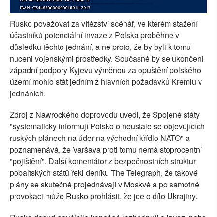
Rusko považovat za vítězství scénář, ve kterém stažení
účastníků potenciální invaze z Polska proběhne v
důsledku těchto jednání, a ne proto, že by byli k tomu
nuceni vojenskými prostředky. Současně by se ukončení
západní podpory Kyjevu výměnou za opuštění polského
území mohlo stát jedním z hlavních požadavků Kremlu v
jednáních.
Zdroj z Nawrockého doprovodu uvedl, že Spojené státy
"systematicky informují Polsko o neustále se objevujících
ruských plánech na úder na východní křídlo NATO" a
poznamenává, že Varšava proti tomu nemá stoprocentní
"pojištění". Další komentátor z bezpečnostních struktur
pobaltských států řekl deníku The Telegraph, že takové
plány se skutečně projednávají v Moskvě a po samotné
provokaci může Rusko prohlásit, že jde o dílo Ukrajiny.