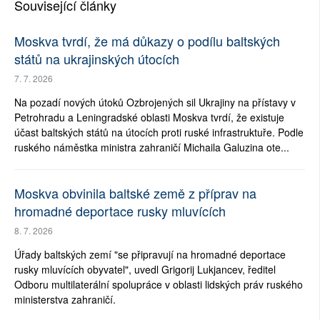
Související články
Moskva tvrdí, že má důkazy o podílu baltských
států na ukrajinských útocích
7. 7. 2026
Na pozadí nových útoků Ozbrojených sil Ukrajiny na přístavy v
Petrohradu a Leningradské oblasti Moskva tvrdí, že existuje
účast baltských států na útocích proti ruské infrastruktuře. Podle
ruského náměstka ministra zahraničí Michaila Galuzina ote...
Moskva obvinila baltské země z příprav na
hromadné deportace rusky mluvících
8. 7. 2026
Úřady baltských zemí "se připravují na hromadné deportace
rusky mluvících obyvatel", uvedl Grigorij Lukjancev, ředitel
Odboru multilaterální spolupráce v oblasti lidských práv ruského
ministerstva zahraničí.