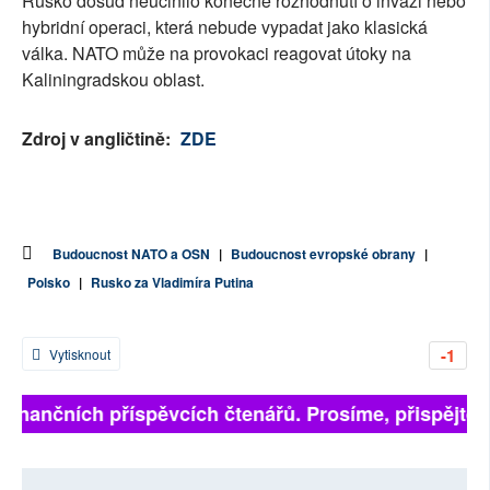
Rusko dosud neučinilo konečné rozhodnutí o invazi nebo
hybridní operaci, která nebude vypadat jako klasická
válka. NATO může na provokaci reagovat útoky na
Kaliningradskou oblast.
Zdroj v angličtině:
ZDE
Budoucnost NATO a OSN
|
Budoucnost evropské obrany
|
Polsko
|
Rusko za Vladimíra Putina
-1
Vytisknout
 finančních příspěvcích čtenářů. Prosíme, přispějte. ➥