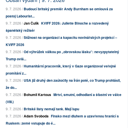
9. 7. 2026 /
Budoucí britský premiér Andy Burnham se omlouvá za
postoj Labourist...
9. 7. 2026 /
Jan Čulík
KVIFF 2026: Juliette Binoche a rozvedený
španělský režisér
9. 7. 2026 /
Stížnost na organizaci a kapacitu novinářských projekcí –
KVIFF 2026
9. 7. 2026 /
Od výhrůžek válkou po „obrovskou lásku“: nevyzpytatelný
Trump ovlá...
9. 7. 2026 /
Humanitární pracovník, který v Gaze organizoval veřejné
promítání z...
9. 7. 2026 /
USA již druhý den zaútočily na Írán poté, co Trump prohlásil,
že do...
9. 7. 2026 /
Bohumil Kartous
Mrtví, smutní, odhodlaní a šťastní ve válce
(VIII.)
9. 7. 2026 /
Britské listy nemají tank. Mají lupu
9. 7. 2026 /
Adam Svoboda
Finsko mezi dluhem a uzavřenou hranicí s
Ruskem: země vstupuje do é...