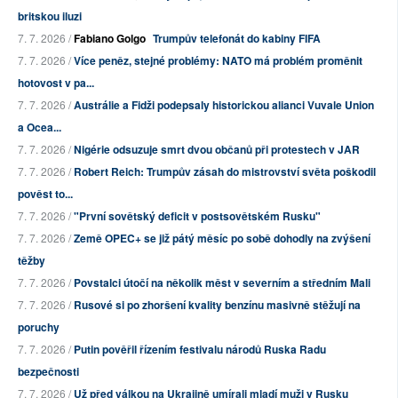
britskou iluzi
7. 7. 2026 /
Fabiano Golgo
Trumpův telefonát do kabiny FIFA
7. 7. 2026 /
Více peněz, stejné problémy: NATO má problém proměnit
hotovost v pa...
7. 7. 2026 /
Austrálie a Fidži podepsaly historickou alianci Vuvale Union
a Ocea...
7. 7. 2026 /
Nigérie odsuzuje smrt dvou občanů při protestech v JAR
7. 7. 2026 /
Robert Reich: Trumpův zásah do mistrovství světa poškodil
pověst to...
7. 7. 2026 /
"První sovětský deficit v postsovětském Rusku"
7. 7. 2026 /
Země OPEC+ se již pátý měsíc po sobě dohodly na zvýšení
těžby
7. 7. 2026 /
Povstalci útočí na několik měst v severním a středním Mali
7. 7. 2026 /
Rusové si po zhoršení kvality benzínu masivně stěžují na
poruchy
7. 7. 2026 /
Putin pověřil řízením festivalu národů Ruska Radu
bezpečnosti
7. 7. 2026 /
Už před válkou na Ukrajině umírali mladí muži v Rusku