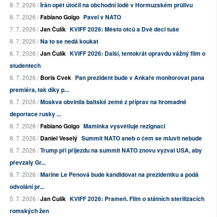
8. 7. 2026 /
Írán opět útočil na obchodní lodě v Hormuzském průlivu
8. 7. 2026 /
Fabiano Golgo
Pavel v NATO
7. 7. 2026 /
Jan Čulík
KVIFF 2026: Město otců a Dvě deci tuše
8. 7. 2026 /
Na to se nedá koukat
6. 7. 2026 /
Jan Čulík
KVIFF 2026: Další, tentokrát opravdu vážný film o
studentech
8. 7. 2026 /
Boris Cvek
Pan prezident bude v Ankaře monitorovat pana
premiéra, tak díky p...
8. 7. 2026 /
Moskva obvinila baltské země z příprav na hromadné
deportace rusky ...
8. 7. 2026 /
Fabiano Golgo
Maminka vysvětluje rezignaci
8. 7. 2026 /
Daniel Veselý
Summit NATO aneb o čem se mluvit nebude
8. 7. 2026 /
Trump při příjezdu na summit NATO znovu vyzval USA, aby
převzaly Gr...
8. 7. 2026 /
Marine Le Penová bude kandidovat na prezidentku a podá
odvolání pr...
5. 7. 2026 /
Jan Čulík
KVIFF 2026: Prameň. Film o státních sterilizacích
romských žen