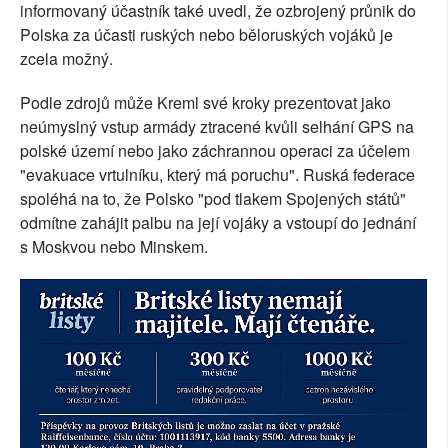
informovaný účastník také uvedl, že ozbrojený průnik do
Polska za účasti ruských nebo běloruských vojáků je
zcela možný.
Podle zdrojů může Kreml své kroky prezentovat jako
neúmyslný vstup armády ztracené kvůli selhání GPS na
polské území nebo jako záchrannou operaci za účelem
"evakuace vrtulníku, který má poruchu". Ruská federace
spoléhá na to, že Polsko "pod tlakem Spojených států"
odmítne zahájit palbu na její vojáky a vstoupí do jednání
s Moskvou nebo Minskem.