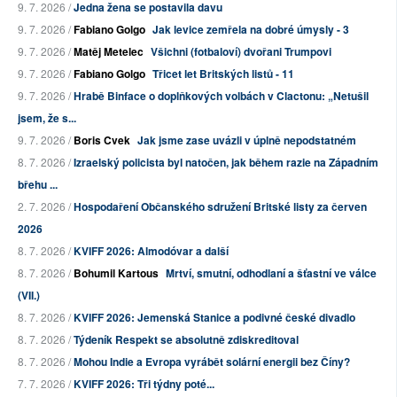
9. 7. 2026 /
Jedna žena se postavila davu
9. 7. 2026 /
Fabiano Golgo
Jak levice zemřela na dobré úmysly - 3
9. 7. 2026 /
Matěj Metelec
Všichni (fotbaloví) dvořani Trumpovi
9. 7. 2026 /
Fabiano Golgo
Třicet let Britských listů - 11
9. 7. 2026 /
Hrabě Binface o doplňkových volbách v Clactonu: „Netušil
jsem, že s...
9. 7. 2026 /
Boris Cvek
Jak jsme zase uvázli v úplně nepodstatném
8. 7. 2026 /
Izraelský policista byl natočen, jak během razie na Západním
břehu ...
2. 7. 2026 /
Hospodaření Občanského sdružení Britské listy za červen
2026
8. 7. 2026 /
KVIFF 2026: Almodóvar a další
8. 7. 2026 /
Bohumil Kartous
Mrtví, smutní, odhodlaní a šťastní ve válce
(VII.)
8. 7. 2026 /
KVIFF 2026: Jemenská Stanice a podivné české divadlo
8. 7. 2026 /
Týdeník Respekt se absolutně zdiskreditoval
8. 7. 2026 /
Mohou Indie a Evropa vyrábět solární energii bez Číny?
7. 7. 2026 /
KVIFF 2026: Tři týdny poté...