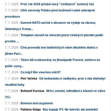
7. 7. 2026 /
Proč rok 2026 přináší nový "civilizační" světový řád
7. 7. 2026 /
USA varovaly Polsko před možností ruské ozbrojené
provokace
7. 7. 2026 /
Summit NATO začíná s důrazem na výdaje na obranu,
Zelenskyj a Trump...
7. 7. 2026 /
Tchajwan narazil na rekordní počet čínských plavidel podél
prvního ...
7. 7. 2026 /
Čína provedla test balistických raket dlouhého doletu v
jižním Paci...
7. 7. 2026 /
Tisíce lidí evakuovány na jihozápadě Francie, zatímco se
požár vymy...
7. 7. 2026 /
Co když film všechno zničil?
7. 7. 2026 /
Petr Vařeka
Od nedostatku k nadbytku: proč z nás blahobyt
neudělal bohy
7. 7. 2026 /
Bohumil Kartous
Mrtví, smutní, odhodlaní a šťastní ve válce
(VI.)
7. 7. 2026 /
Bonmot není argument
7. 7. 2026 /
Fabiano Golgo
Sky kupuje ITV. Ne televizi, ale poslední