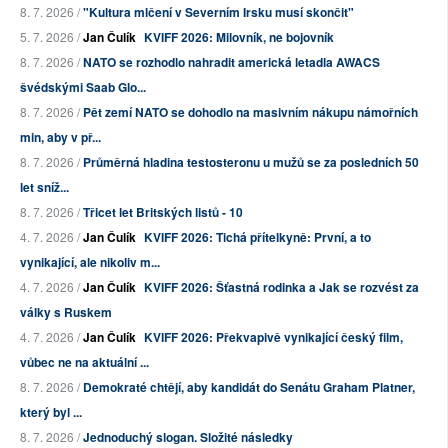
8. 7. 2026 /
"Kultura mlčení v Severním Irsku musí skončit"
5. 7. 2026 /
Jan Čulík
KVIFF 2026: Milovník, ne bojovník
8. 7. 2026 /
NATO se rozhodlo nahradit americká letadla AWACS
švédskými Saab Glo...
8. 7. 2026 /
Pět zemí NATO se dohodlo na masivním nákupu námořních
min, aby v př...
8. 7. 2026 /
Průměrná hladina testosteronu u mužů se za posledních 50
let sníž...
8. 7. 2026 /
Třicet let Britských listů - 10
4. 7. 2026 /
Jan Čulík
KVIFF 2026: Tichá přítelkyně: První, a to
vynikající, ale nikoliv m...
4. 7. 2026 /
Jan Čulík
KVIFF 2026: Šťastná rodinka a Jak se rozvést za
války s Ruskem
4. 7. 2026 /
Jan Čulík
KVIFF 2026: Překvapivě vynikající český film,
vůbec ne na aktuální ...
8. 7. 2026 /
Demokraté chtějí, aby kandidát do Senátu Graham Platner,
který byl ...
8. 7. 2026 /
Jednoduchý slogan. Složité následky