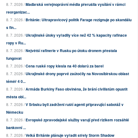
8. 7. 2026 /
Maďarská veřejnoprávní média přerušila vysílání v rámci
reorganizac...
8. 7. 2026 /
Británie: Ultrapravicový politik Farage rezignuje po skandálu
s fin...
8. 7. 2026 /
Ukrajinské útoky vyřadily více než 42 % kapacity rafinace
ropy v Ru...
8. 7. 2026 /
Největší rafinerie v Rusku po útoku dronem přestala
fungovat
8. 7. 2026 /
Cena ruské ropy klesla na 40 dolarů za barel
8. 7. 2026 /
Ukrajinské drony poprvé zaútočily na Novosibirskou oblast
téměř 4 0...
8. 7. 2026 /
Armáda Burkiny Faso obviněna, že brání civilistům opustit
města obl...
8. 7. 2026 /
V Srbsku byli zadrženi ruští agenti připravující sabotáž v
Německu
8. 7. 2026 /
Evropské zpravodajské služby varují před rizikem rozsáhlé
bankovní ...
8. 7. 2026 /
Velká Británie plánuje vyřadit střely Storm Shadow