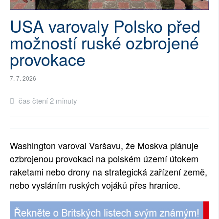
SOCIÁLNÍ SÍTĚ
USA varovaly Polsko před
RUBRIKY
možností ruské ozbrojené
provokace
PLNÁ VERZE STRÁNEK
7. 7. 2026
čas čtení 2 minuty
Washington varoval Varšavu, že Moskva plánuje
ozbrojenou provokaci na polském území útokem
raketami nebo drony na strategická zařízení země,
nebo vysláním ruských vojáků přes hranice.