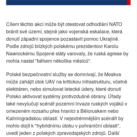
Cílem těchto akcí může být otestovat odhodlání NATO
bránit své území, stejně jako vojenská eskalace, která
donutí západní spojence pozastavit pomoc Ukrajině.
Podle zdrojů blízkých polskému prezidentovi Karolu
Nawrockému Spojené státy varovaly, že ruská agrese by
mohla nastat "během několika měsíců".
Polské bezpečnostní služby se domnívají, že Moskva
může zahájit útok UAV na kritickou infrastrukturu, včetně
elektráren, nebo simulovat letecké údery, které donutí
Polsko aktivovat systémy protivzdušné obrany. Úřady
také nevylučují scénář pozemní invaze ruských vojáků v
omezeném rozsahu přes hranici s Běloruskem nebo
Kaliningradskou oblastí. V nejextrémnějším scénáři by
mohlo dojít k "hybridnímu útoku v pohraniční oblasti",
uvedl jeden z polských zpravodajských zdrojů. Další