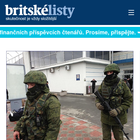
 na finančních příspěvcích čtenářů. Prosíme, přispějte
PŘIHLÁSIT
AKTUÁLNÍ VYDÁNÍ
ARCHIV
ROZHOVORY
TÉMATA
NEJČTENĚJŠÍ ZA 7 DNÍ
AUTOŘI
PŘÍSPĚVKY NA PROVOZ