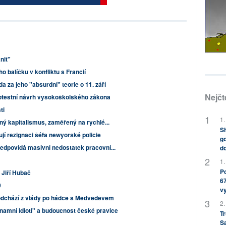
nit"
 balíčku v konfliktu s Francií
a za jeho "absurdní" teorie o 11. září
Nejčt
rotestní návrh vysokoškolského zákona
ti
1.
ný kapitalismus, zaměřený na rychlé...
Sh
ují rezignaci šéfa newyorské policie
go
edpovídá masivní nedostatek pracovní...
do
1.
Po
 Jiří Hubač
67
0
v
 odchází z vlády po hádce s Medveděvem
2.
amní idioti" a budoucnost české pravice
Tr
S