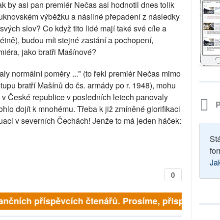
k by asi pan premiér Nečas asi hodnotil dnes tolik
luknovském výběžku a násilné přepadení z následky
svých slov? Co když tito lidé mají také své cíle a
étně), budou mít stejné zastání a pochopení,
iéra, jako bratři Mašínové?
y normální poměry ..." (to řekl premiér Nečas mimo
upu bratří Mašínů do čs. armády po r. 1948), mohu
 v České republice v posledních letech panovaly
P
hlo dojít k mnohému. Třeba k již zmíněné glorifikaci
tuaci v severních Čechách! Jenže to má jeden háček:
St
for
Ja
0
ančních příspěvcích čtenářů. Prosíme, přispějte. ➥