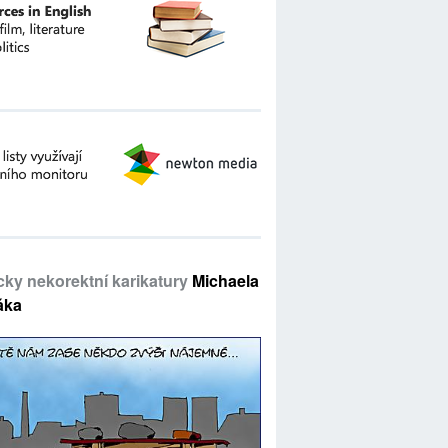
icky nekorektní karikatury
Michaela
áka