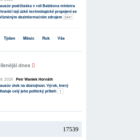
ausův podržtaška v roli Babišova ministra
hraničí tají úzké technologické propojení se
přízněným dezinformačním zdrojem
3441
Týden
Měsíc
Rok
Vše
ílenější dnes
 8. 2026
Petr Waniek Horváth
ausův útok na důstojnost. Výrok, který
haluje celý jeho politický příběh
1
17539