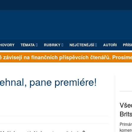
HOVORY
TÉMATA
RUBRIKY
NEJČTENĚJŠÍ
AUTOŘI
PŘÍS
závisejí na finančních příspěvcích čtenářů. Prosíme, 
přehnal, pane premiére!
Všec
Brit
Primár
komerc