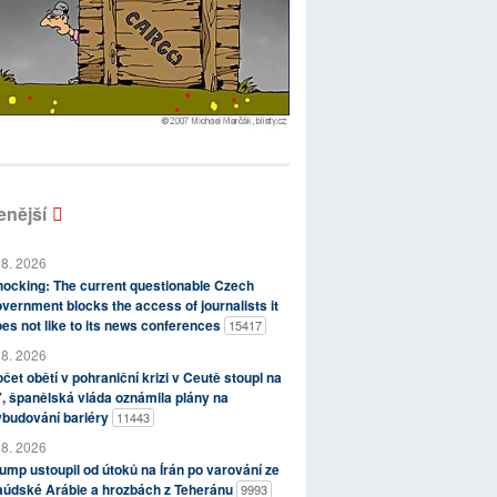
enější
 8. 2026
ocking: The current questionable Czech
vernment blocks the access of journalists it
es not like to its news conferences
15417
 8. 2026
čet obětí v pohraniční krizi v Ceutě stoupl na
, španělská vláda oznámila plány na
ybudování bariéry
11443
 8. 2026
ump ustoupil od útoků na Írán po varování ze
aúdské Arábie a hrozbách z Teheránu
9993