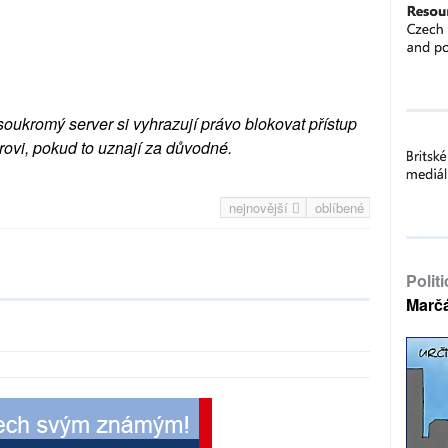
soukromý server si vyhrazují právo blokovat přístup
rovi, pokud to uznají za důvodné.
nejnovější
oblíbené
Polit
Marč