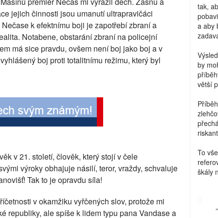
ů Mašínů premiér Nečas mi vyrazil dech. Žasnu a
tak, a
ace jejich činnosti jsou umanutí ultrapravičáci
pobavi
Nečase k efektnímu boji je zapotřebí zbraní a
a aby 
zadava
ealita. Notabene, obstarání zbraní na policejní
bem má sice pravdu, ovšem není boj jako boj a v
Výsled
vyhlášený boj proti totalitnímu režimu, který byl
by moh
příběh
větší 
Příběh
zlehčo
přechá
riskant
To vše
 v 21. století, člověk, který stojí v čele
refero
vými výroky obhajuje násilí, teror, vraždy, schvaluje
škály 
ovišť! Tak to je opravdu síla!
íčetnosti v okamžiku vyřčených slov, protože mi
ké republiky, ale spíše k lidem typu pana Vandase a