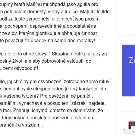
iny bratří Mašínů mi připadá jako agitka pro
 potenciální teroristy, vrahy a lupiče. Mají-li tito lidé
ji za ještě zvrácenější cíle, nechť jsou prosím
vda, pochopení, ospravedlněné a opodstatněné
 ze slov, kterými glorifikuje a obhajuje činnost
to považuji za úpadek na samé dno morálky!
á oleje do ohně slovy: " Skupina neutíkala, aby za
stný život, ale aby dobrovolně vstoupili do
 zemi osvobodit"!
lo, jejich činy pro osvobození zotročené země mluví
, nemohl byste alespoň jeden jediný konkrétní čin
t k Vašemu tvrzení? Pro osvěžení mé paměti,
a paměť mi vynechává a pokud ten "zázrak" najdete,
 řeči. Zmiňuji úchylné, protože se domnívám, že
í. Tedy pokud není stejně postižen deviantním
zbraněmi a vraždami.