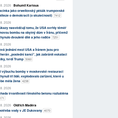
 8. 2026
Bohumil Kartous
acinka jako orwellovský pěšák trumpovské
titeze o demokracii (o skutečnosti)
7412
 8. 2026
kazy nasvědčují tomu, že USA svrhly téměř
novou bombu na obytný dům v Íránu, přičemž
hynulo dvouleté dítě a jeho rodiče
7251
 8. 2026
vá jednání mezi USA a Íránem jsou pro
herán „poslední šancí“, jak zabránit eskalaci
lky, tvrdí Trump
5060
 8. 2026
ři výbuchu bomby v moskevské restauraci
hynuli tři lidé; explodovalo zařízení, které u
ebe měla žena
4238
 8. 2026
hada trvanlivosti římského betonu rozluštěna
171
 8. 2026
Oldřich Maděra
potřeba vody v JE Dukovany
4070
 8. 2026