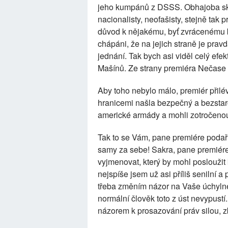
jeho kumpánů z DSSS. Obhajoba skup
nacionalisty, neofašisty, stejně tak pro
důvod k nějakému, byť zvrácenému bo
chápáni, že na jejich straně je pra
jednání. Tak bych asi viděl celý efekt
Mašínů. Ze strany premiéra Nečase 
Aby toho nebylo málo, premiér přilév
hranicemi našla bezpečný a bezstaro
americké armády a mohli zotročenou
Tak to se Vám, pane premiére podaři
samy za sebe! Sakra, pane premiére
vyjmenovat, který by mohl poslouži
nejspíše jsem už asi příliš senilní 
třeba změním názor na Vaše úchylné
normální člověk toto z úst nevypust
názorem k prosazování práv silou, 