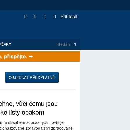
Přihlásit
PĚVKY
přispějte. ➥
OBJEDNAT PŘEDPLATNÉ
hno, vůči čemu jsou
ské listy opakem
ním obsahem současných novin je
ionalizované zpravodajství zpracované