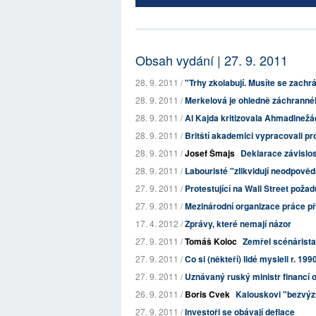
Obsah vydání | 27. 9. 2011
28. 9. 2011 /
"Trhy zkolabují. Musíte se zachrá
28. 9. 2011 /
Merkelová je ohledně záchranného
28. 9. 2011 /
Al Kajda kritizovala Ahmadinežád
28. 9. 2011 /
Britští akademici vypracovali p
28. 9. 2011 /
Josef Šmajs
Deklarace závislos
28. 9. 2011 /
Labouristé "zlikvidují neodpověd
27. 9. 2011 /
Protestující na Wall Street požad
27. 9. 2011 /
Mezinárodní organizace práce př
17. 4. 2012 /
Zprávy, které nemají názor
27. 9. 2011 /
Tomáš Koloc
Zemřel scénárista
27. 9. 2011 /
Co si (někteří) lidé mysleli r. 199
27. 9. 2011 /
Uznávaný ruský ministr financí
26. 9. 2011 /
Boris Cvek
Kalouskovi "bezvýzn
27. 9. 2011 /
Investoři se obávají deflace