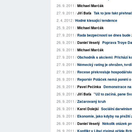
26. 9. 2011 /
Michael Marčák
27. 9. 2011 /
Jiří Baťa
Tak to jste fakt přehna
2. 4. 2012 /
Hodně klesající tendence
25. 9. 2011 /
Michael Marčák
27. 9. 2011 /
Rada bezpečnosti se dnes bude 
26. 9. 2011 /
Daniel Veselý
Poprava Troye Dav
26. 9. 2011 /
Michael Marčák
27. 9. 2011 /
Obchodník s akciemi: Přichází k
27. 9. 2011 /
Německý rating je ohrožen, tvrd
27. 9. 2011 /
Recese překresluje hospodářsk
26. 9. 2011 /
Reportér Poláček nemá ponětí o 
26. 9. 2011 /
Pavel Pečínka
Demonstrace na s
26. 9. 2011 /
Jiří Baťa
"Už to začíná, pane Sv
26. 9. 2011 /
Začarovaný kruh
26. 9. 2011 /
Karel Dolejší
Sociální darwinis
26. 9. 2011 /
Ekonomie, jako kdyby na přežití 
26. 9. 2011 /
Daniel Veselý
Několik otázek pro
26. 9. 2011 /
Konflikt v Libyi zřejmě přijde Bri