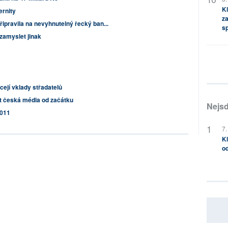
Kl
ernity
za
řipravila na nevyhnutelný řecký ban...
s
zamyslet jinak
cejí vklady střadatelů
t česká média od začátku
Nejsd
2011
7.
Kl
od