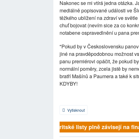
Nakonec se mi vtírá jedna otázka. Ja
mediálně popisované události ve Š
těžkého ublížení na zdraví ve světle 
chuť bojovat (nevím sice za co konkr
notabene ospravedlnění u pana prem
"Pokud by v Československu panoval
jiné na pravděpodobnou možnost vst
panu premiérovi opáčit, že pokud by
normální poměry, zcela jistě by nemo
bratří Mašínů a Paumera a také k si
KDYBY!
Vytisknout
Britské listy plně závisejí na fin