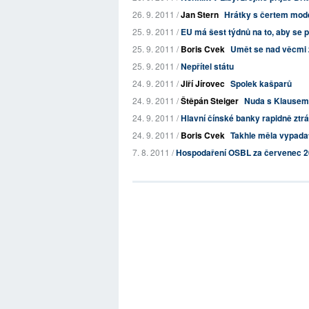
26. 9. 2011 /
Jan Stern
Hrátky s čertem mod
25. 9. 2011 /
EU má šest týdnů na to, aby se p
25. 9. 2011 /
Boris Cvek
Umět se nad věcmi 
25. 9. 2011 /
Nepřítel státu
24. 9. 2011 /
Jiří Jírovec
Spolek kašparů
24. 9. 2011 /
Štěpán Steiger
Nuda s Klausem
24. 9. 2011 /
Hlavní čínské banky rapidně ztrá
24. 9. 2011 /
Boris Cvek
Takhle měla vypada
7. 8. 2011 /
Hospodaření OSBL za červenec 