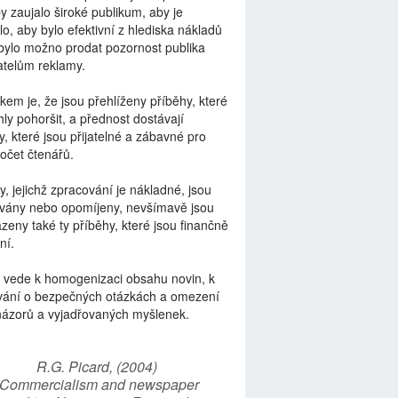
by zaujalo široké publikum, aby je
lo, aby bylo efektivní z hlediska nákladů
bylo možno prodat pozornost publika
telům reklamy.
kem je, že jsou přehlíženy příběhy, které
ly pohoršit, a přednost dostávají
y, které jsou přijatelné a zábavné pro
počet čtenářů.
y, jejichž zpracování je nákladné, jsou
vány nebo opomíjeny, nevšímavě jsou
zeny také ty příběhy, které jsou finančně
ní.
 vede k homogenizaci obsahu novin, k
vání o bezpečných otázkách a omezení
názorů a vyjadřovaných myšlenek.
R.G. Picard, (2004)
“Commercialism and newspaper