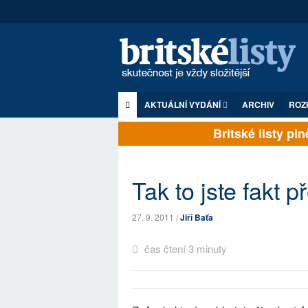
AKTUÁLNÍ VYDÁNÍ
ARCHIV
ROZ
Britské listy plně 
Tak to jste fakt 
27. 9. 2011 /
Jiří Baťa
čas čtení 3 minuty