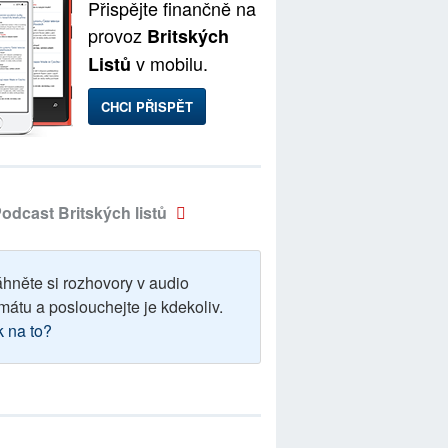
Přispějte finančně na
provoz
Britských
v mobilu.
Listů
CHCI PŘISPĚT
odcast Britských listů
áhněte si rozhovory v audio
mátu a poslouchejte je kdekoliv.
k na to?