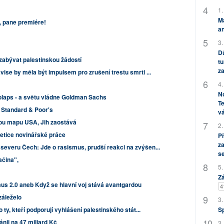
1.
M
l, pane premiére!
an
3.
Dů
zabývat palestinskou žádostí
tu
za
ise by měla být impulsem pro zrušení trestu smrti ...
4.
No
olaps - a světu vládne Goldman Sachs
Te
í Standard & Poor's
vá
ou mapu USA, Jih zaostává
2.
etice novinářské práce
P
za
everu Čech: Jde o rasismus, prudší reakci na zvýšen...
s
ačina",
5.
Zá
mus 2.0 aneb Když se hlavní voj stává avantgardou
4
záleželo
3.
 ty, kteří podporují vyhlášení palestinského stát...
S
tánii na 47 miliard Kč
3.