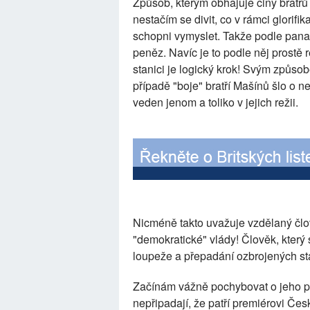
Způsob, kterým obhajuje činy bratr
nestačím se divit, co v rámci glorifik
schopni vymyslet. Takže podle pana 
peněz. Navíc je to podle něj prostě r
stanici je logický krok! Svým způso
případě "boje" bratří Mašínů šlo o ne
veden jenom a toliko v jejich režii.
Nicméně takto uvažuje vzdělaný člověk
"demokratické" vlády! Člověk, který s
loupeže a přepadání ozbrojených stan
Začínám vážně pochybovat o jeho př
nepřipadají, že patří premiérovi Čes