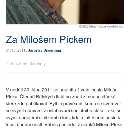
SOCIÁLNÍ SÍTĚ
RUBRIKY
PLNÁ VERZE STRÁNEK
Za Milošem Pickem
31. 10. 2011 /
Jaroslav Ungerman
čas čtení 3 minuty
V neděli 30. října 2011 se naplnila životní cesta Miloše
Picka. Čtenáři Britských listů ho znají z mnoha článků,
které zde publikoval. Byli to právě oni, komu se svěřoval
se svými obavami z oslabování sociálního státu. Také se
svými nadějemi či vizemi o tom, kde a jak hledat cestu k
lepší budoucnosti. Vůbec poslední z článků Miloše Picka