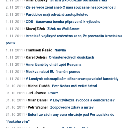
2. 11. 2011 /
Zle se vede zemi aneb O naší současné nespokojenosti
2. 11. 2011 /
Pardubice mají odvážné zastupitelstvo
1. 11. 2011 /
CDS - časovaná bomba připravená k výbuchu
1. 11. 2011 /
Slavoj Žižek
Žižek na Wall Street
1. 11. 2011 /
Izraelská vojákyně uvězněna za to, že prozradila izraelskou
politik...
1. 11. 2011 /
František Řezáč
Naivita
1. 11. 2011 /
Karel Dolejší
O vlasteneckých dušičkách
1. 11. 2011 /
Američané by chtěli zpět Reagana
1. 11. 2011 /
Moskva nabízí EU finanční pomoc
1. 11. 2011 /
V Londýně odstoupil sám děkan svatopavelské katedrály
31. 10. 2011 /
Michal Rubáš
Petr Nečas měl velké štěstí
31. 10. 2011 /
Jiří Jírovec
Proč?
31. 10. 2011 /
Milan Daniel
V Libyi zvítězila svoboda a demokracie?
31. 10. 2011 /
Petr Wagner
Zodpovědně zdráv a mrtev
31. 10. 2011 /
Euforii ze záchrany eura ohrožuje pád Portugalska do
"řeckého víru"