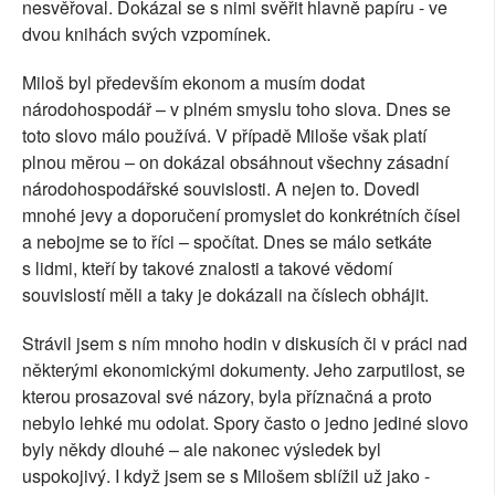
nesvěřoval. Dokázal se s nimi svěřit hlavně papíru - ve
dvou knihách svých vzpomínek.
Miloš byl především ekonom a musím dodat
národohospodář – v plném smyslu toho slova. Dnes se
toto slovo málo používá. V případě Miloše však platí
plnou měrou – on dokázal obsáhnout všechny zásadní
národohospodářské souvislosti. A nejen to. Dovedl
mnohé jevy a doporučení promyslet do konkrétních čísel
a nebojme se to říci – spočítat. Dnes se málo setkáte
s lidmi, kteří by takové znalosti a takové vědomí
souvislostí měli a taky je dokázali na číslech obhájit.
Strávil jsem s ním mnoho hodin v diskusích či v práci nad
některými ekonomickými dokumenty. Jeho zarputilost, se
kterou prosazoval své názory, byla příznačná a proto
nebylo lehké mu odolat. Spory často o jedno jediné slovo
byly někdy dlouhé – ale nakonec výsledek byl
uspokojivý. I když jsem se s Milošem sblížil už jako -