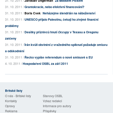
31. 10. 2011 /
Jaroslav Ungerman
Za Milošem Pickem
31. 10. 2011 /
Grantokracie, nebo efektivní financování?
31. 10. 2011 /
Boris Cvek
Neházejme šlendrián na náboženství
31. 10. 2011 /
UNESCO přijalo Palestinu, čekají ho zřejmě finanční
problémy
31. 10. 2011 /
Desítky příznivců hnutí
v Texasu a Oregonu
Occupy
zatčeny
31. 10. 2011 /
Írán kvůli obvinění z vražedného spiknutí požaduje omluvu
a odškodnění
31. 10. 2011 /
Řecko vypíše referendum o nové smlouvě s EU
4. 10. 2011 /
Hospodaření OSBL za září 2011
Britské listy
O nás - Britské listy
Stanovy OSBL
Kontakty
Vzkaz redakci
Opravy
Informace pro autory
Reklama
Příspěvky