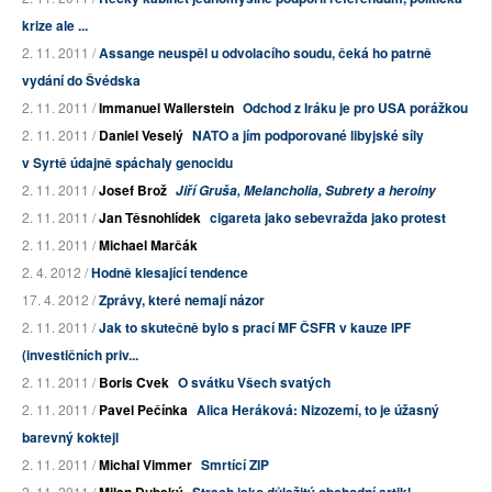
krize ale ...
2. 11. 2011 /
Assange neuspěl u odvolacího soudu, čeká ho patrně
vydání do Švédska
2. 11. 2011 /
Immanuel Wallerstein
Odchod z Iráku je pro USA porážkou
2. 11. 2011 /
Daniel Veselý
NATO a jím podporované libyjské síly
v Syrtě údajně spáchaly genocidu
2. 11. 2011 /
Josef Brož
Jiří Gruša, Melancholia, Subrety a heroiny
2. 11. 2011 /
Jan Těsnohlídek
cigareta jako sebevražda jako protest
2. 11. 2011 /
Michael Marčák
2. 4. 2012 /
Hodně klesající tendence
17. 4. 2012 /
Zprávy, které nemají názor
2. 11. 2011 /
Jak to skutečně bylo s prací MF ČSFR v kauze IPF
(investičních priv...
2. 11. 2011 /
Boris Cvek
O svátku Všech svatých
2. 11. 2011 /
Pavel Pečínka
Alica Heráková: Nizozemí, to je úžasný
barevný koktejl
2. 11. 2011 /
Michal Vimmer
Smrtící ZIP
2. 11. 2011 /
Milan Dubský
Strach jako důležitý obchodní artikl