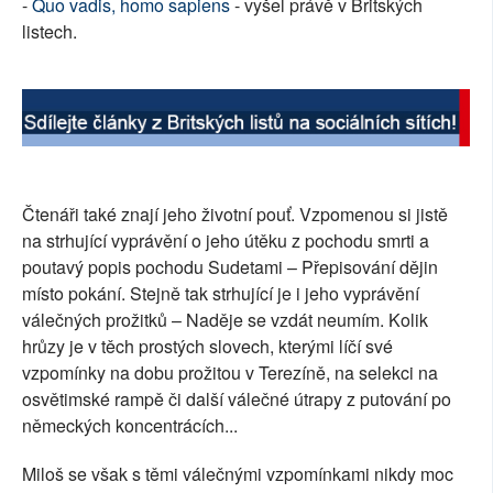
-
Quo vadis, homo sapiens
- vyšel právě v Britských
listech.
Čtenáři také znají jeho životní pouť. Vzpomenou si jistě
na strhující vyprávění o jeho útěku z pochodu smrti a
poutavý popis pochodu Sudetami – Přepisování dějin
místo pokání. Stejně tak strhující je i jeho vyprávění
válečných prožitků – Naděje se vzdát neumím. Kolik
hrůzy je v těch prostých slovech, kterými líčí své
vzpomínky na dobu prožitou v Terezíně, na selekci na
osvětimské rampě či další válečné útrapy z putování po
německých koncentrácích...
Miloš se však s těmi válečnými vzpomínkami nikdy moc