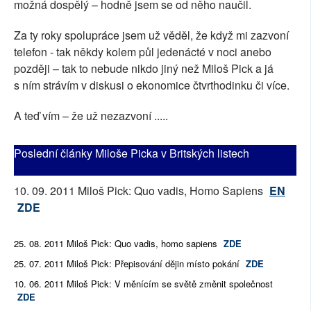
možná dospělý – hodně jsem se od něho naučil.
Za ty roky spolupráce jsem už věděl, že když mi zazvoní
telefon - tak někdy kolem půl jedenácté v noci anebo
později – tak to nebude nikdo jiný než Miloš Pick a já
s ním strávím v diskusi o ekonomice čtvrthodinku či více.
A teď vím – že už nezazvoní .....
Poslední články Miloše Picka v Britských listech
10. 09. 2011 Miloš Pick: Quo vadis, Homo Sapiens
EN
ZDE
25. 08. 2011 Miloš Pick: Quo vadis, homo sapiens
ZDE
25. 07. 2011 Miloš Pick: Přepisování dějin místo pokání
ZDE
10. 06. 2011 Miloš Pick: V měnícím se světě změnit společnost
ZDE