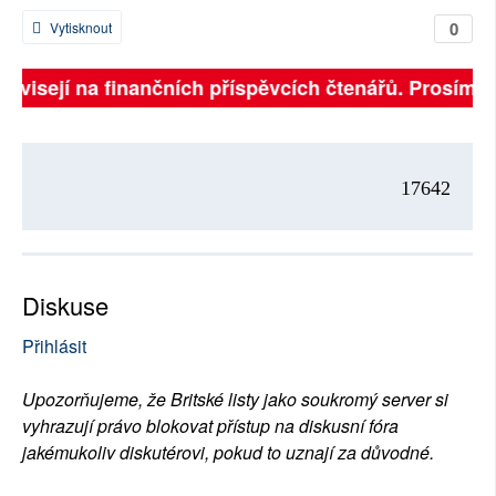
0
Vytisknout
závisejí na finančních příspěvcích čtenářů. Prosíme, 
17642
Diskuse
Přihlásit
Upozorňujeme, že Britské listy jako soukromý server si
vyhrazují právo blokovat přístup na diskusní fóra
jakémukoliv diskutérovi, pokud to uznají za důvodné.