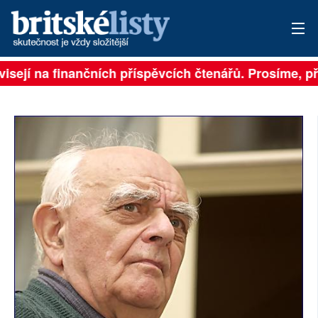
visejí na finančních příspěvcích čtenářů. Prosíme, při
PŘIHLÁSIT
AKTUÁLNÍ VYDÁNÍ
ARCHIV
ROZHOVORY
TÉMATA
NEJČTENĚJŠÍ ZA 7 DNÍ
AUTOŘI
PŘÍSPĚVKY NA PROVOZ