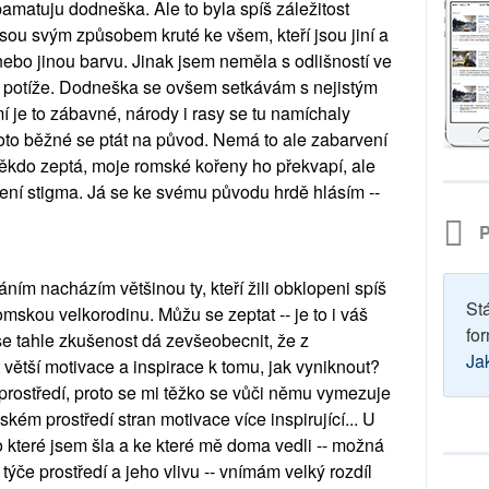
amatuju dodneška. Ale to byla spíš záležitost
jsou svým způsobem kruté ke všem, kteří jsou jiní a
 nebo jinou barvu. Jinak jsem neměla s odlišností ve
é potíže. Dodneška se ovšem setkávám s nejistým
í je to zábavné, národy i rasy se tu namíchaly
oto běžné se ptát na původ. Nemá to ale zabarvení
někdo zeptá, moje romské kořeny ho překvapí, ale
není stigma. Já se ke svému původu hrdě hlásím --
P
m nacházím většinou ty, kteří žili obklopeni spíš
St
omskou velkorodinu. Můžu se zeptat -- je to i váš
for
 se tahle zkušenost dá zevšeobecnit, že z
Ja
větší motivace a inspirace k tomu, jak vyniknout?
rostředí, proto se mi těžko se vůči němu vymezuje
ém prostředí stran motivace více inspirující... U
o které jsem šla a ke které mě doma vedli -- možná
týče prostředí a jeho vlivu -- vnímám velký rozdíl