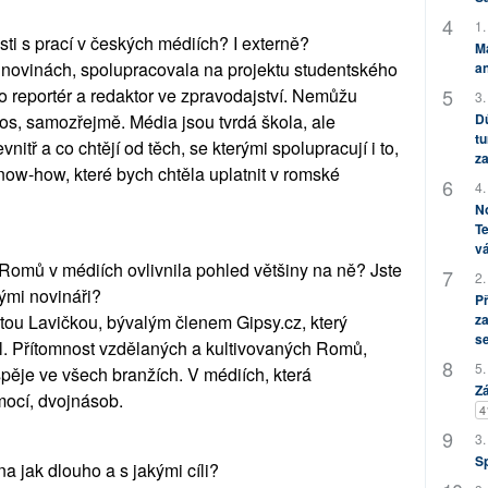
1.
sti s prací v českých médiích? I externě?
M
 novinách, spolupracovala na projektu studentského
an
ko reportér a redaktor ve zpravodajství. Nemůžu
3.
, samozřejmě. Média jsou tvrdá škola, ale
Dů
tu
vnitř a co chtějí od těch, se kterými spolupracují i to,
za
know-how, které bych chtěla uplatnit v romské
4.
No
Te
vá
 Romů v médiích ovlivnila pohled většiny na ně? Jste
2.
ými novináři?
P
jtou Lavičkou, bývalým členem Gipsy.cz, který
za
s
ol. Přítomnost vzdělaných a kultivovaných Romů,
5.
spěje ve všech branžích. V médiích, která
Zá
mocí, dvojnásob.
4
3.
S
na jak dlouho a s jakými cíli?