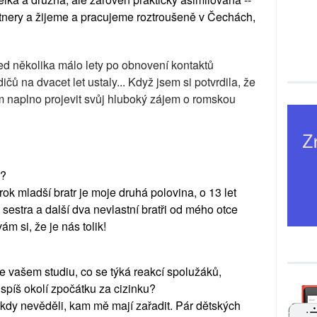
nery a žijeme a pracujeme roztroušeně v Čechách,
ed několika málo lety po obnovení kontaktů
čů na dvacet let ustaly... Když jsem si potvrdila, že
 naplno projevit svůj hluboký zájem o romskou
h?
rok mladší bratr je moje druhá polovina, o 13 let
 sestra a další dva nevlastní bratři od mého otce
ám si, že je nás tolik!
 vašem studiu, co se týká reakcí spolužáků,
spíš okolí zpočátku za cizinku?
ikdy nevěděli, kam mě mají zařadit. Pár dětských