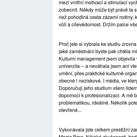
mezi vnitřní motivací a stimulací vy
zobecnit. Někdy může být právě ta 
než pohodlná cesta zázemí rodiny, k
vůli a cílevědomost. Držím palce vše
Proč jste si vybrala ke studiu zrovn
jaké zaměstnání byste pak chtěla mí
Kulturní management jsem objevila 
univerzita -- a neváhala jsem ani vte
umění, přes praktické kulturně-org
obecné i neziskové. I média, ve kte
Doporučuji jeho studium všem lidem
dopomoci k profesionalizaci. A mé
problematikou, ideálně. Několik pot
otevřené...
Vykonávala jste celkem prestižní za
Magic Brno. Nějaké zkušenosti, hodn