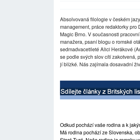
Absolvovaná filologie v českém jazyc
management, práce redaktorky pro De
Magic Brno. V současnosti pracovn
manažera, psaní blogu o romské otá
sedmadvacetileté Alici Herákové (An
se podle svých slov cítí zakotvená, p
jí blízké. Nás zajímala dosavadní ži
Odkud pochází vaše rodina a k jak
Má rodina pochází ze Slovenska, ob
Staré Turé. Naše rodina je romsky ve