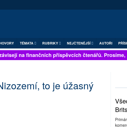
HOVORY
TÉMATA
RUBRIKY
NEJČTENĚJŠÍ
AUTOŘI
PŘÍS
visejí na finančních příspěvcích čtenářů. Prosíme, př
Nizozemí, to je úžasný
Všec
Brit
Primár
komerc