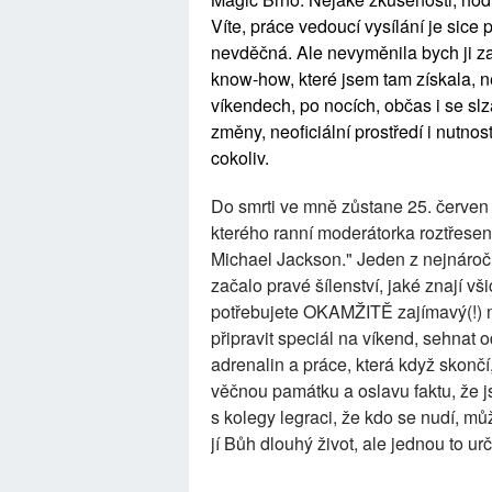
Víte, práce vedoucí vysílání je sice 
nevděčná. Ale nevyměnila bych ji za
know-how, které jsem tam získala, n
víkendech, po nocích, občas i se slz
změny, neoficiální prostředí i nutno
cokoliv.
Do smrti ve mně zůstane 25. červen 2
kterého ranní moderátorka roztřesen
Michael Jackson." Jeden z nejnároč
začalo pravé šílenství, jaké znají v
potřebujete OKAMŽITĚ zajímavý(!) ma
připravit speciál na víkend, sehnat o
adrenalin a práce, která když skončí,
věčnou památku a oslavu faktu, že jst
s kolegy legraci, že kdo se nudí, m
jí Bůh dlouhý život, ale jednou to urči