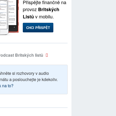
Přispějte finančně na
provoz
Britských
v mobilu.
Listů
CHCI PŘISPĚT
odcast Britských listů
áhněte si rozhovory v audio
mátu a poslouchejte je kdekoliv.
k na to?