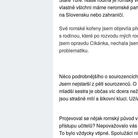
vlastně všichni máme neromské part
na Slovensku nebo zahraničí.
Své romské kořeny jsem objevila př
s rodinou, které po rozvodu mých rodi
jsem opravdu Cikánka, nechala jsem
problematiku.
Něco podrobnějšího o sourozencíc
Jsem nejstarší z pěti sourozenců. O 
mladší sestra je občas víc dcera než
jsou strašně milí a šikovní kluci. Užív
Projevoval se nějak romský původ ve
přístupu učitelů? Nepovažovalo vás 
To bylo vždycky vtipné. Spolužáci n