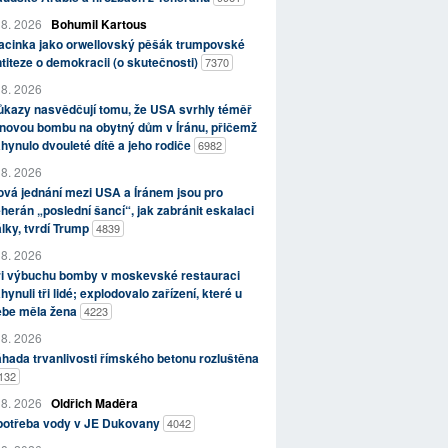
 8. 2026
Bohumil Kartous
acinka jako orwellovský pěšák trumpovské
titeze o demokracii (o skutečnosti)
7370
 8. 2026
kazy nasvědčují tomu, že USA svrhly téměř
novou bombu na obytný dům v Íránu, přičemž
hynulo dvouleté dítě a jeho rodiče
6982
 8. 2026
vá jednání mezi USA a Íránem jsou pro
herán „poslední šancí“, jak zabránit eskalaci
lky, tvrdí Trump
4839
 8. 2026
ři výbuchu bomby v moskevské restauraci
hynuli tři lidé; explodovalo zařízení, které u
ebe měla žena
4223
 8. 2026
hada trvanlivosti římského betonu rozluštěna
132
 8. 2026
Oldřich Maděra
potřeba vody v JE Dukovany
4042