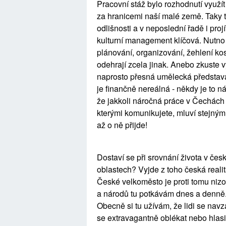
Pracovní stáž bylo rozhodnutí využít
za hranicemi naší malé země. Taky t
odlišnosti a v neposlední řadě i proj
kulturní management klíčová. Nutno
plánování, organizování, žehlení ko
odehrají zcela jinak. Anebo zkuste v
naprosto přesná umělecká představa
je finančně nereálná - někdy je to n
že jakkoli náročná práce v Čechách 
kterými komunikujete, mluví stejný
až o ně přijde!
Dostaví se při srovnání života v č
oblastech? Vyjde z toho česká real
České velkoměsto je proti tomu nizo
a národů tu potkávám dnes a denně. 
Obecně si tu užívám, že lidi se navz
se extravagantně oblékat nebo hlasit