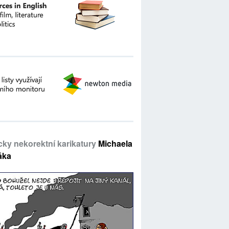
icky nekorektní karikatury
Michaela
áka