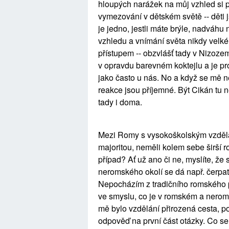
hloupých narážek na můj vzhled si p
vymezování v dětském světě -- děti 
je jedno, jestli máte brýle, nadváhu
vzhledu a vnímání světa nikdy velk
přístupem -- obzvlášť tady v Nizozem
v opravdu barevném koktejlu a je pr
jako často u nás. No a když se mě 
reakce jsou příjemné. Být Cikán tu 
tady i doma.
Mezi Romy s vysokoškolským vzdělání
majoritou, neměli kolem sebe širší r
případ? Ať už ano či ne, myslíte, že
neromského okolí se dá např. čerpat 
Nepocházím z tradičního romského p
ve smyslu, co je v romském a neromsk
mě bylo vzdělání přirozená cesta, p
odpověď na první část otázky. Co se 