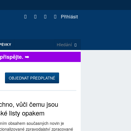
Přihlásit
PĚVKY
ispějte. ➥
OBJEDNAT PŘEDPLATNÉ
hno, vůči čemu jsou
ské listy opakem
ním obsahem současných novin je
ionalizované zpravodajství zpracované