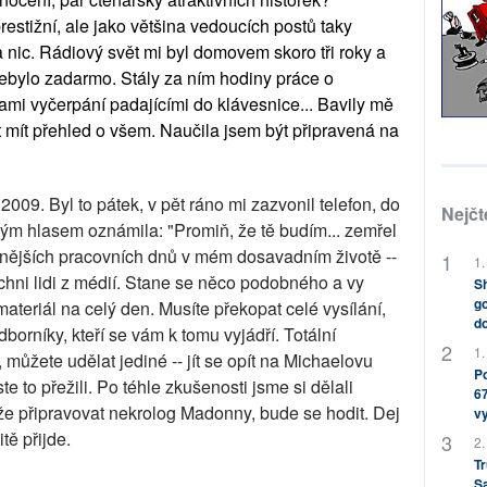
prestižní, ale jako většina vedoucích postů taky
 nic. Rádiový svět mi byl domovem skoro tři roky a
ebylo zadarmo. Stály za ním hodiny práce o
ami vyčerpání padajícími do klávesnice... Bavily mě
st mít přehled o všem. Naučila jsem být připravená na
009. Byl to pátek, v pět ráno mi zazvonil telefon, do
Nejčt
ým hlasem oznámila: "Promiň, že tě budím... zemřel
nějších pracovních dnů v mém dosavadním životě --
1.
šichni lidi z médií. Stane se něco podobného a vy
Sh
go
teriál na celý den. Musíte překopat celé vysílání,
do
dborníky, kteří se vám k tomu vyjádří. Totální
1.
 můžete udělat jediné -- jít se opít na Michaelovu
Po
e to přežili. Po téhle zkušenosti jsme si dělali
67
ůže připravovat nekrolog Madonny, bude se hodit. Dej
v
tě přijde.
2.
Tr
S