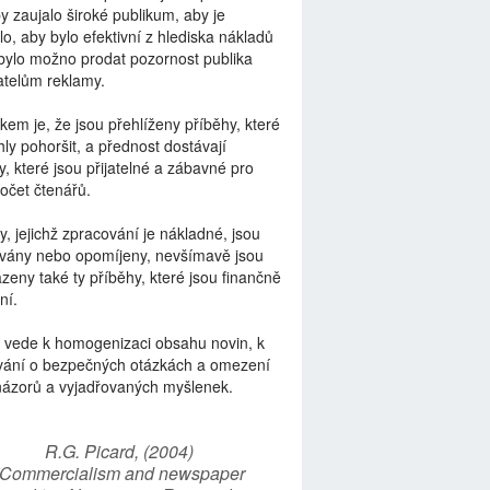
by zaujalo široké publikum, aby je
lo, aby bylo efektivní z hlediska nákladů
bylo možno prodat pozornost publika
telům reklamy.
kem je, že jsou přehlíženy příběhy, které
ly pohoršit, a přednost dostávají
y, které jsou přijatelné a zábavné pro
počet čtenářů.
y, jejichž zpracování je nákladné, jsou
vány nebo opomíjeny, nevšímavě jsou
zeny také ty příběhy, které jsou finančně
ní.
 vede k homogenizaci obsahu novin, k
vání o bezpečných otázkách a omezení
názorů a vyjadřovaných myšlenek.
R.G. Picard, (2004)
“Commercialism and newspaper