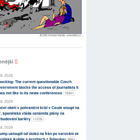
enější
 8. 2026
ocking: The current questionable Czech
vernment blocks the access of journalists it
es not like to its news conferences
15341
 8. 2026
čet obětí v pohraniční krizi v Ceutě stoupl na
, španělská vláda oznámila plány na
ybudování bariéry
11376
 8. 2026
ump ustoupil od útoků na Írán po varování ze
aúdské Arábie a hrozbách z Teheránu
9961