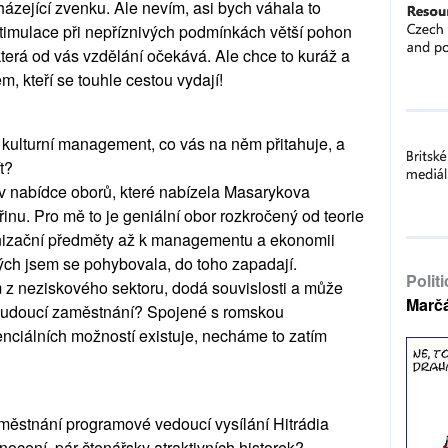
cházející zvenku. Ale nevím, asi bych váhala to
stimulace při nepříznivých podmínkách větší pohon
terá od vás vzdělání očekává. Ale chce to kuráž a
m, kteří se touhle cestou vydají!
a kulturní management, co vás na něm přitahuje, a
t?
v nabídce oborů, které nabízela Masarykova
řinu. Pro mě to je geniální obor rozkročený od teorie
anizační předměty až k managementu a ekonomii
rých jsem se pohybovala, do toho zapadají.
Polit
 z neziskového sektoru, dodá souvislosti a může
Marč
 budoucí zaměstnání? Spojené s romskou
enciálních možností existuje, necháme to zatím
městnání programové vedoucí vysílání Hitrádia
ocení, pár čtenářsky atraktivních historek?