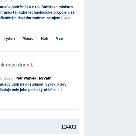
 8. 2026
ausův podržtaška v roli Babišova ministra
hraničí tají úzké technologické propojení se
přízněným dezinformačním zdrojem
3423
Týden
Měsíc
Rok
Vše
ílenější dnes
 8. 2026
Petr Waniek Horváth
ausův útok na důstojnost. Výrok, který
haluje celý jeho politický příběh
1
13403