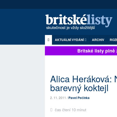
AKTUÁLNÍ VYDÁNÍ
ARCHIV
ROZ
Britské listy plně zá
Alica Heráková: 
barevný koktejl
2. 11. 2011 /
Pavel Pečínka
čas čtení 10 minut