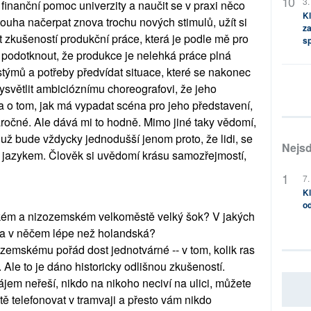
3.
 finanční pomoc univerzity a naučit se v praxi něco
Kl
ouha načerpat znova trochu nových stimulů, užít si
za
ít zkušeností produkční práce, která je podle mě pro
s
 podotknout, že produkce je nelehká práce plná
stýmů a potřeby předvídat situace, které se nakonec
ysvětlit ambicióznímu choreografovi, že jeho
 o tom, jak má vypadat scéna pro jeho představení,
áročné. Ale dává mi to hodně. Mimo jiné taky vědomí,
už bude vždycky jednodušší jenom proto, že lidi, se
Nejsd
m jazykem. Člověk si uvědomí krásu samozřejmostí,
7.
Kl
od
eském a nizozemském velkoměstě velký šok? V jakých
ita v něčem lépe než holandská?
zemskému pořád dost jednotvárné -- v tom, kolik ras
Ale to je dáno historicky odlišnou zkušeností.
ájem neřeší, nikdo na nikoho neciví na ulici, můžete
ě telefonovat v tramvaji a přesto vám nikdo