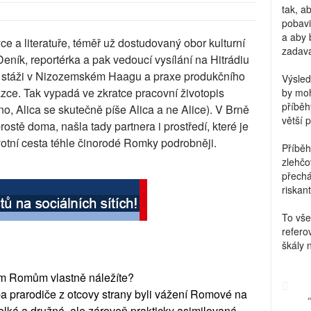
tak, a
pobavi
a aby 
e a literatuře, téměř už dostudovaný obor kulturní
zadava
ník, reportérka a pak vedoucí vysílání na Hitrádiu
í stáži v Nizozemském Haagu a praxe produkčního
Výsled
zce. Tak vypadá ve zkratce pracovní životopis
by moh
příběh
o, Alica se skutečně píše Alica a ne Alice). V Brně
větší 
rostě doma, našla tady partnera i prostředí, které je
votní cesta téhle činorodé Romky podrobněji.
Příběh
zlehčo
přechá
riskant
To vše
refero
škály 
ým Romům vlastně náležíte?
a prarodiče z otcovy strany byli vážení Romové na
lká a družná, ale zároveň prakticky asimilovaná --