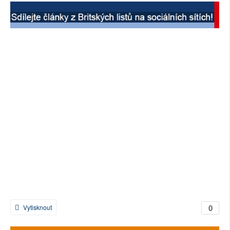
SOCIÁLNÍ SÍTĚ
RUBRIKY
PLNÁ VERZE STRÁNEK
0
Vytisknout