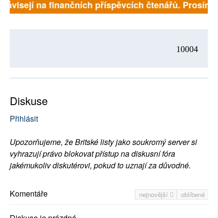
ě závisejí na finančních příspěvcích čtenářů. Prosíme,
10004
Diskuse
Přihlásit
Upozorňujeme, že Britské listy jako soukromý server si
vyhrazují právo blokovat přístup na diskusní fóra
jakémukoliv diskutérovi, pokud to uznají za důvodné.
Komentáře
nejnovější
oblíbené
Diskuse je prázdná.