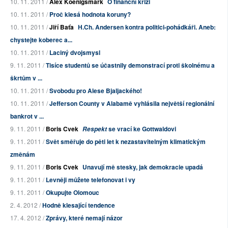
10. 11. 2011 /
Alex Koenigsmark
O finanční krizi
10. 11. 2011 /
Proč klesá hodnota koruny?
10. 11. 2011 /
Jiří Baťa
H.Ch. Andersen kontra politici-pohádkáři. Aneb:
chystejte koberec a...
10. 11. 2011 /
Laciný dvojsmysl
9. 11. 2011 /
Tisíce studentů se účastnily demonstrací proti školnému a
škrtům v ...
10. 11. 2011 /
Svobodu pro Alese Bjaljackého!
10. 11. 2011 /
Jefferson County v Alabamě vyhlásila největší regionální
bankrot v ...
9. 11. 2011 /
Boris Cvek
se vrací ke Gottwaldovi
Respekt
9. 11. 2011 /
Svět směřuje do pěti let k nezastavitelným klimatickým
změnám
9. 11. 2011 /
Boris Cvek
Unavují mě stesky, jak demokracie upadá
9. 11. 2011 /
Levněji můžete telefonovat i vy
9. 11. 2011 /
Okupujte Olomouc
2. 4. 2012 /
Hodně klesající tendence
17. 4. 2012 /
Zprávy, které nemají názor