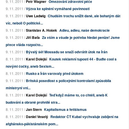
9. 11. 2011 /
Petr Wagner
Omezování zdravotní péče
9. 11. 2011 /
Výzva ke splnění vymáhané povinnosti
9. 11. 2011 /
Uwe Ladwig
Chudším trochu snížit daně, ale bohatým dát
víc, neboli O politické...
9. 11. 2011 /
Stanislav A. Hošek
Adieu, adieu, naše demokracie
9. 11. 2011 /
Jiří Baťa
Za vším a všude je potřeba hledat peníze! Jsme
přece vláda rozpočto...
9. 11. 2011 /
Bývalý šéf Mossadu se snaží odvrátit útok na Írán
8. 11. 2011 /
Karel Dolejší
Koutek reklamní tuposti 44 - Buďte cool s
novými čočky, aneb Sexism...
8. 11. 2011 /
Rusko a Írán varovaly před útokem
9. 11. 2011 /
Britská posedlost s policejními kontrolami způsobila
ministryni vni...
8. 11. 2011 /
Karel Dolejší
Teď když máme to, co chtěli, aneb K
budování a obraně prohnilé stra...
8. 11. 2011 /
Jan Stern
Kapitalismus a fetišismus
8. 11. 2011 /
Daniel Veselý
Redaktor ČT Kubal vychvaluje zabíjení na
afghánsko-pákistánském pom...