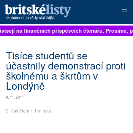
ávisejí na finančních příspěvcích čtenářů. Prosíme, p
PŘIHLÁSIT
AKTUÁLNÍ VYDÁNÍ
Tisíce studentů se
ARCHIV
účastnily demonstrací proti
školnému a škrtům v
ROZHOVORY
Londýně
TÉMATA
9. 11. 2011
NEJČTENĚJŠÍ ZA 7 DNÍ
čas čtení < 1 minuta
AUTOŘI
PŘÍSPĚVKY NA PROVOZ