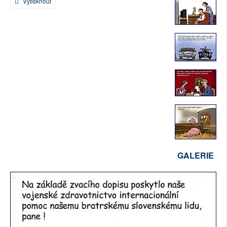
Vytisknout
SOCIÁLNÍ SÍTĚ
RUBRIKY
PLNÁ VERZE STRÁNEK
GALERIE