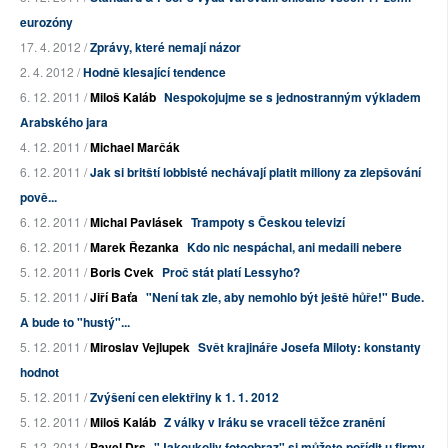
eurozóny
17. 4. 2012 /
Zprávy, které nemají názor
2. 4. 2012 /
Hodně klesající tendence
6. 12. 2011 /
Miloš Kaláb
Nespokojujme se s jednostranným výkladem
Arabského jara
4. 12. 2011 /
Michael Marčák
6. 12. 2011 /
Jak si britští lobbisté nechávají platit miliony za zlepšování
pově...
6. 12. 2011 /
Michal Pavlásek
Trampoty s Českou televizí
6. 12. 2011 /
Marek Řezanka
Kdo nic nespáchal, ani medaili nebere
5. 12. 2011 /
Boris Cvek
Proč stát platí Lessyho?
5. 12. 2011 /
Jiří Baťa
"Není tak zle, aby nemohlo být ještě hůře!" Bude.
A bude to "hustý"...
5. 12. 2011 /
Miroslav Vejlupek
Svět krajináře Josefa Miloty: konstanty
hodnot
5. 12. 2011 /
Zvýšení cen elektřiny k 1. 1. 2012
5. 12. 2011 /
Miloš Kaláb
Z války v Iráku se vraceli těžce zranění
5. 12. 2011 /
Pavel Drs
"Jakoukoliv fotoobraz" si můžete pořídit u firmy