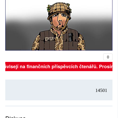
0
ě závisejí na finančních příspěvcích čtenářů. Prosíme,
14501