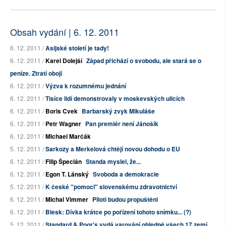
Obsah vydání | 6. 12. 2011
6. 12. 2011 /
Asijské století je tady!
6. 12. 2011 /
Karel Dolejší
Západ přichází o svobodu, ale stará se o
peníze. Ztratí obojí
6. 12. 2011 /
Výzva k rozumnému jednání
6. 12. 2011 /
Tisíce lidí demonstrovaly v moskevských ulicích
6. 12. 2011 /
Boris Cvek
Barbarský zvyk Mikuláše
6. 12. 2011 /
Petr Wagner
Pan premiér není Jánošík
6. 12. 2011 /
Michael Marčák
5. 12. 2011 /
Sarkozy a Merkelová chtějí novou dohodu o EU
6. 12. 2011 /
Filip Špecián
Standa myslel, že...
6. 12. 2011 /
Egon T. Lánský
Svoboda a demokracie
5. 12. 2011 /
K české "pomoci" slovenskému zdravotnictví
6. 12. 2011 /
Michal Vimmer
Piloti budou propuštěni
6. 12. 2011 /
Blesk: Dívka krátce po pořízení tohoto snímku... (?)
5. 12. 2011 /
Standard & Poor's vydá varování ohledně všech 17 zemí