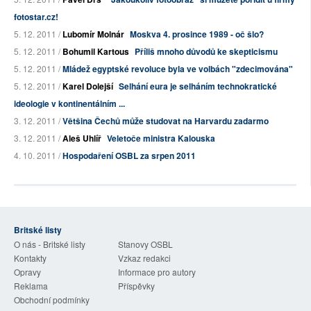
fotostar.cz!
5. 12. 2011 /
Lubomír Molnár
Moskva 4. prosince 1989 - oč šlo?
5. 12. 2011 /
Bohumil Kartous
Příliš mnoho důvodů ke skepticismu
5. 12. 2011 /
Mládež egyptské revoluce byla ve volbách "zdecimována"
5. 12. 2011 /
Karel Dolejší
Selhání eura je selháním technokratické
ideologie v kontinentálním ...
3. 12. 2011 /
Většina Čechů může studovat na Harvardu zadarmo
3. 12. 2011 /
Aleš Uhlíř
Veletoče ministra Kalouska
4. 10. 2011 /
Hospodaření OSBL za srpen 2011
Britské listy
O nás - Britské listy
Stanovy OSBL
Kontakty
Vzkaz redakci
Opravy
Informace pro autory
Reklama
Příspěvky
Obchodní podmínky