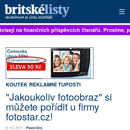
ávisejí na finančních příspěvcích čtenářů. Prosíme, př
PŘIHLÁSIT
AKTUÁLNÍ VYDÁNÍ
ARCHIV
ROZHOVORY
TÉMATA
KOUTEK REKLAMNÍ TUPOSTI
"Jakoukoliv fotoobraz" si
NEJČTENĚJŠÍ ZA 7 DNÍ
můžete pořídit u firmy
AUTOŘI
fotostar.cz!
PŘÍSPĚVKY NA PROVOZ
5. 12. 2011 /
Pavel Drs