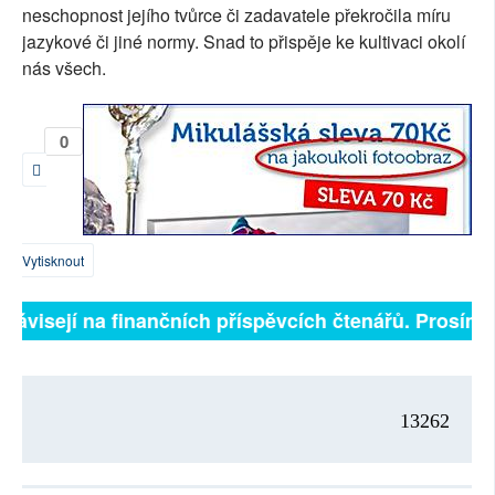
neschopnost jejího tvůrce či zadavatele překročila míru
jazykové či jiné normy. Snad to přispěje ke kultivaci okolí
nás všech.
0
Vytisknout
ě závisejí na finančních příspěvcích čtenářů. Prosíme,
13262