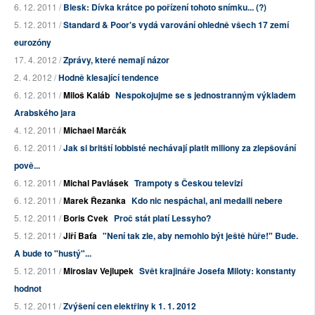
6. 12. 2011 /
Blesk: Dívka krátce po pořízení tohoto snímku... (?)
5. 12. 2011 /
Standard & Poor's vydá varování ohledně všech 17 zemí
eurozóny
17. 4. 2012 /
Zprávy, které nemají názor
2. 4. 2012 /
Hodně klesající tendence
6. 12. 2011 /
Miloš Kaláb
Nespokojujme se s jednostranným výkladem
Arabského jara
4. 12. 2011 /
Michael Marčák
6. 12. 2011 /
Jak si britští lobbisté nechávají platit miliony za zlepšování
pově...
6. 12. 2011 /
Michal Pavlásek
Trampoty s Českou televizí
6. 12. 2011 /
Marek Řezanka
Kdo nic nespáchal, ani medaili nebere
5. 12. 2011 /
Boris Cvek
Proč stát platí Lessyho?
5. 12. 2011 /
Jiří Baťa
"Není tak zle, aby nemohlo být ještě hůře!" Bude.
A bude to "hustý"...
5. 12. 2011 /
Miroslav Vejlupek
Svět krajináře Josefa Miloty: konstanty
hodnot
5. 12. 2011 /
Zvýšení cen elektřiny k 1. 1. 2012