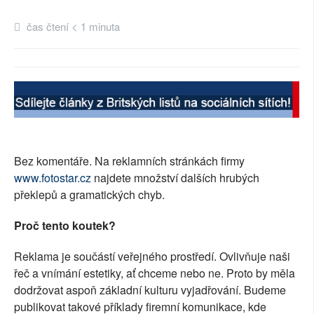
SOCIÁLNÍ SÍTĚ
čas čtení < 1 minuta
RUBRIKY
PLNÁ VERZE STRÁNEK
Bez komentáře. Na reklamních stránkách firmy
www.fotostar.cz
najdete množství dalších hrubých
překlepů a gramatických chyb.
Proč tento koutek?
Reklama je součástí veřejného prostředí. Ovlivňuje naši
řeč a vnímání estetiky, ať chceme nebo ne. Proto by měla
dodržovat aspoň základní kulturu vyjadřování. Budeme
publikovat takové příklady firemní komunikace, kde