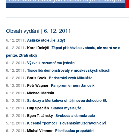
Obsah vydání | 6. 12. 2011
6. 12. 2011 /
Asijské století je tady!
6. 12. 2011 /
Karel Dolejší
Západ přichází o svobodu, ale stará se o
peníze. Ztratí obojí
6. 12. 2011 /
Výzva k rozumnému jednání
6. 12. 2011 /
Tisíce lidí demonstrovaly v moskevských ulicích
6. 12. 2011 /
Boris Cvek
Barbarský zvyk Mikuláše
6. 12. 2011 /
Petr Wagner
Pan premiér není Jánošík
6. 12. 2011 /
Michael Marčák
5. 12. 2011 /
Sarkozy a Merkelová chtějí novou dohodu o EU
6. 12. 2011 /
Filip Špecián
Standa myslel, že...
6. 12. 2011 /
Egon T. Lánský
Svoboda a demokracie
5. 12. 2011 /
K české "pomoci" slovenskému zdravotnictví
6. 12. 2011 /
Michal Vimmer
Piloti budou propuštěni