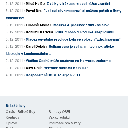
5. 12. 2011 /
Miloš Kaláb
Z války v Iráku se vraceli těžce zranění
5. 12. 2011 /
Pavel Drs
"Jakoukoliv fotoobraz" si můžete pořídit u firmy
fotostar.cz!
5. 12. 2011 /
Lubomír Molnár
Moskva 4. prosince 1989 - oč šlo?
5. 12. 2011 /
Bohumil Kartous
Příliš mnoho důvodů ke skepticismu
5. 12. 2011 /
Mládež egyptské revoluce byla ve volbách "zdecimována"
5. 12. 2011 /
Karel Dolejší
Selhání eura je selháním technokratické
ideologie v kontinentálním ...
3. 12. 2011 /
Většina Čechů může studovat na Harvardu zadarmo
3. 12. 2011 /
Aleš Uhlíř
Veletoče ministra Kalouska
4. 10. 2011 /
Hospodaření OSBL za srpen 2011
Britské listy
O nás - Britské listy
Stanovy OSBL
Kontakty
Vzkaz redakci
Opravy
Informace pro autory