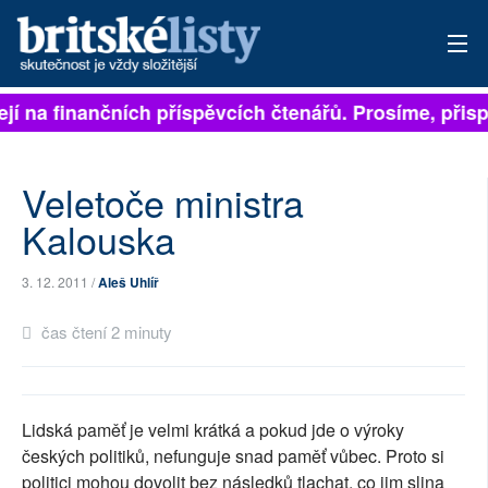
ejí na finančních příspěvcích čtenářů. Prosíme, přisp
PŘIHLÁSIT
AKTUÁLNÍ VYDÁNÍ
Veletoče ministra
ARCHIV
Kalouska
ROZHOVORY
3. 12. 2011 /
Aleš Uhlíř
TÉMATA
čas čtení 2 minuty
NEJČTENĚJŠÍ ZA 7 DNÍ
AUTOŘI
Lidská paměť je velmi krátká a pokud jde o výroky
českých politiků, nefunguje snad paměť vůbec. Proto si
PŘÍSPĚVKY NA PROVOZ
politici mohou dovolit bez následků tlachat, co jim slina