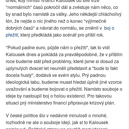
dnes, kdy ministr financí Kalousek od své vize
"normálních" časů pokročil dál a zvěstuje nám něco, co
by snad bylo namístě za války. Jeho někdejší chlácholivý
tón, že nejde o nic jiného než o konec "výjimečně
dobrých časů" a návrat do normálu, se změnil v
boj o
přežití
, který předkládá jako scénář pro příští rok.
"Pokud padne euro, půjde nám o přežití", tak to vidí
Kalousek dnes a pokládá za pravděpodobné, že v příštím
roce budeme stát před problémy, které jsme si dosud za
uplynulých dvacet let neuměli představit a "bude to fakt
docela hustý", dodává ve svém stylu. Prý padnou
ideologická tabu, budeme muset hledat úplně jiné vzorce
uvažování a budeme bojovat o přežití. Namísto souboje o
ideje by nastoupil boj o holou existenci. Pro takovou
situaci prý ministerstvo financí připravuje krizový plán.
V české politice šlo v nedávné minulosti o mnohé,
rozhodně ne ale o souboje idejí, jak si to Kalousek