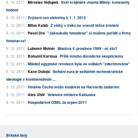
5. 12. 2011 /
Miroslav Vejlupek
Svět krajináře Josefa Miloty: konstanty
hodnot
5. 12. 2011 /
Zvýšení cen elektřiny k 1. 1. 2012
5. 12. 2011 /
Miloš Kaláb
Z války v Iráku se vraceli těžce zranění
5. 12. 2011 /
Pavel Drs
"Jakoukoliv fotoobraz" si můžete pořídit u firmy
fotostar.cz!
5. 12. 2011 /
Lubomír Molnár
Moskva 4. prosince 1989 - oč šlo?
5. 12. 2011 /
Bohumil Kartous
Příliš mnoho důvodů ke skepticismu
5. 12. 2011 /
Mládež egyptské revoluce byla ve volbách "zdecimována"
5. 12. 2011 /
Karel Dolejší
Selhání eura je selháním technokratické
ideologie v kontinentálním ...
3. 12. 2011 /
Většina Čechů může studovat na Harvardu zadarmo
3. 12. 2011 /
Aleš Uhlíř
Veletoče ministra Kalouska
4. 10. 2011 /
Hospodaření OSBL za srpen 2011
Britské listy