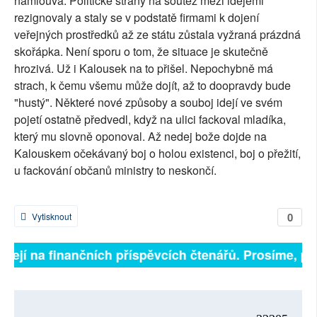
namlouvá. Politické strany na soutěž mezi idejemi
rezignovaly a staly se v podstatě firmami k dojení
veřejných prostředků až ze státu zůstala vyžraná prázdná
skořápka. Není sporu o tom, že situace je skutečně
hrozivá. Už i Kalousek na to přišel. Nepochybně má
strach, k čemu všemu může dojít, až to doopravdy bude
"hustý". Některé nové způsoby a souboj idejí ve svém
pojetí ostatně předvedl, když na ulici fackoval mladíka,
který mu slovně oponoval. Až nedej bože dojde na
Kalouskem očekávaný boj o holou existenci, boj o přežití,
u fackování občanů ministry to neskončí.
0
Vytisknout
visejí na finančních příspěvcích čtenářů. Prosíme, při