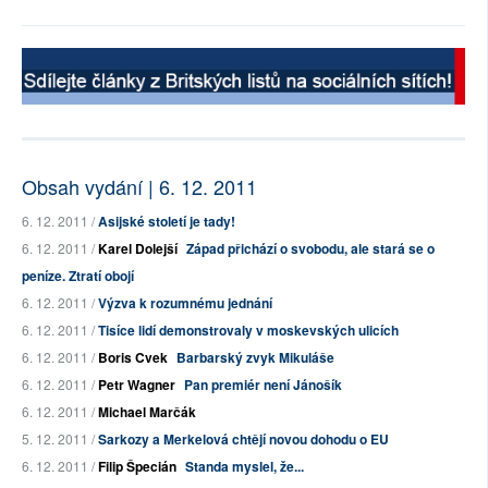
Obsah vydání | 6. 12. 2011
6. 12. 2011 /
Asijské století je tady!
6. 12. 2011 /
Karel Dolejší
Západ přichází o svobodu, ale stará se o
peníze. Ztratí obojí
6. 12. 2011 /
Výzva k rozumnému jednání
6. 12. 2011 /
Tisíce lidí demonstrovaly v moskevských ulicích
6. 12. 2011 /
Boris Cvek
Barbarský zvyk Mikuláše
6. 12. 2011 /
Petr Wagner
Pan premiér není Jánošík
6. 12. 2011 /
Michael Marčák
5. 12. 2011 /
Sarkozy a Merkelová chtějí novou dohodu o EU
6. 12. 2011 /
Filip Špecián
Standa myslel, že...