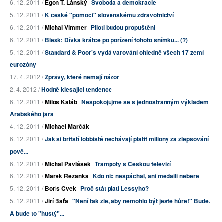
6. 12. 2011 /
Egon T. Lánský
Svoboda a demokracie
5. 12. 2011 /
K české "pomoci" slovenskému zdravotnictví
6. 12. 2011 /
Michal Vimmer
Piloti budou propuštěni
6. 12. 2011 /
Blesk: Dívka krátce po pořízení tohoto snímku... (?)
5. 12. 2011 /
Standard & Poor's vydá varování ohledně všech 17 zemí
eurozóny
17. 4. 2012 /
Zprávy, které nemají názor
2. 4. 2012 /
Hodně klesající tendence
6. 12. 2011 /
Miloš Kaláb
Nespokojujme se s jednostranným výkladem
Arabského jara
4. 12. 2011 /
Michael Marčák
6. 12. 2011 /
Jak si britští lobbisté nechávají platit miliony za zlepšování
pově...
6. 12. 2011 /
Michal Pavlásek
Trampoty s Českou televizí
6. 12. 2011 /
Marek Řezanka
Kdo nic nespáchal, ani medaili nebere
5. 12. 2011 /
Boris Cvek
Proč stát platí Lessyho?
5. 12. 2011 /
Jiří Baťa
"Není tak zle, aby nemohlo být ještě hůře!" Bude.
A bude to "hustý"...