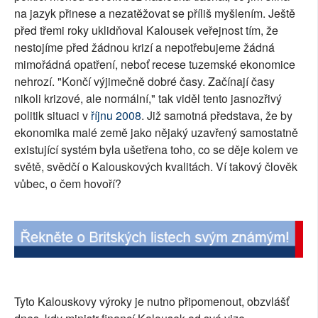
na jazyk přinese a nezatěžovat se příliš myšlením. Ještě
SOCIÁLNÍ SÍTĚ
před třemi roky uklidňoval Kalousek veřejnost tím, že
nestojíme před žádnou krizí a nepotřebujeme žádná
RUBRIKY
mimořádná opatření, neboť recese tuzemské ekonomice
nehrozí. "Končí výjimečně dobré časy. Začínají časy
PLNÁ VERZE STRÁNEK
nikoli krizové, ale normální," tak viděl tento jasnozřivý
politik situaci v
říjnu 2008
. Již samotná představa, že by
ekonomika malé země jako nějaký uzavřený samostatně
existující systém byla ušetřena toho, co se děje kolem ve
světě, svědčí o Kalouskových kvalitách. Ví takový člověk
vůbec, o čem hovoří?
Tyto Kalouskovy výroky je nutno připomenout, obzvlášť