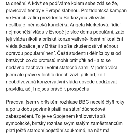
ta dnešní. A když se podíváme kolem sebe zdá se že,
pravicové trendy v Evropě slábnou. Prezidentská kampaň
ve Francií zatím prezidentu Sarkozymu vítězství
neslibuje, německá kancléřka Angela Merkelová, řídící
nejmocnější vládu v Evropě je sice doma populární, zato
její vláda nikoli a britská konzervativně-liberální koaliční
vláda (koalice je v Británii spíše zkušeností válečnou)
opravdu populární není. Čeští studenti i dělníci by si od
britských co do protestů mohli brát příklad - a to se
nedávno zachovali velmi statečně sami. V jedné věci
jsem ale právě v těchto dnech zažil příklad, že i
neobdivovaná konzervativní vláda dovede dodržovat
pravidla, ač ji nejsou právě k prospěchu:
Pracoval jsem v britském rozhlase BBC necelé čtyři roky
a po tu dobu povinně platil na státní důchodové
zabezpečení. To je ve Spojeném království spíš
symbolické, britský rozhlas svým stálým zaměstnancům
platí ještě starobní pojištění soukromé, na něž má