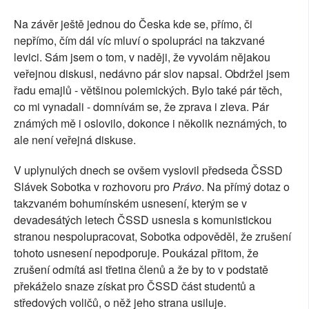
Na závěr ještě jednou do Česka kde se, přímo, či
nepřímo, čím dál víc mluví o spolupráci na takzvané
levici. Sám jsem o tom, v naději, že vyvolám nějakou
veřejnou diskusi, nedávno pár slov napsal. Obdržel jsem
řadu emajlů - většinou polemických. Bylo také pár těch,
co mi vynadali - domnívám se, že zprava i zleva. Pár
známých mě i oslovilo, dokonce i několik neznámých, to
ale není veřejná diskuse.
V uplynulých dnech se ovšem vyslovil předseda ČSSD
Slávek Sobotka v rozhovoru pro
Právo
. Na přímý dotaz o
takzvaném bohumínském usnesení, kterým se v
devadesátých letech ČSSD usnesla s komunistickou
stranou nespolupracovat, Sobotka odpověděl, že zrušení
tohoto usnesení nepodporuje. Poukázal přitom, že
zrušení odmítá asi třetina členů a že by to v podstatě
překáželo snaze získat pro ČSSD část studentů a
středových voličů, o něž jeho strana usiluje.