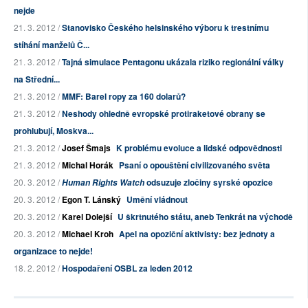
nejde
21. 3. 2012 /
Stanovisko Českého helsinského výboru k trestnímu
stíhání manželů Č...
21. 3. 2012 /
Tajná simulace Pentagonu ukázala riziko regionální války
na Střední...
21. 3. 2012 /
MMF: Barel ropy za 160 dolarů?
21. 3. 2012 /
Neshody ohledně evropské protiraketové obrany se
prohlubují, Moskva...
21. 3. 2012 /
Josef Šmajs
K problému evoluce a lidské odpovědnosti
21. 3. 2012 /
Michal Horák
Psaní o opouštění civilizovaného světa
20. 3. 2012 /
odsuzuje zločiny syrské opozice
Human Rights Watch
20. 3. 2012 /
Egon T. Lánský
Umění vládnout
20. 3. 2012 /
Karel Dolejší
U škrtnutého státu, aneb Tenkrát na východě
20. 3. 2012 /
Michael Kroh
Apel na opoziční aktivisty: bez jednoty a
organizace to nejde!
18. 2. 2012 /
Hospodaření OSBL za leden 2012