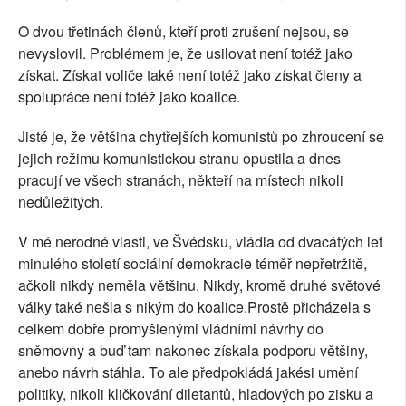
O dvou třetinách členů, kteří proti zrušení nejsou, se
nevyslovil. Problémem je, že usilovat není totéž jako
získat. Získat voliče také není totéž jako získat členy a
spolupráce není totéž jako koalice.
Jisté je, že většina chytřejších komunistů po zhroucení se
jejich režimu komunistickou stranu opustila a dnes
pracují ve všech stranách, někteří na místech nikoli
nedůležitých.
V mé nerodné vlasti, ve Švédsku, vládla od dvacátých let
minulého století sociální demokracie téměř nepřetržitě,
ačkoli nikdy neměla většinu. Nikdy, kromě druhé světové
války také nešla s nikým do koalice.Prostě přicházela s
celkem dobře promyšlenými vládními návrhy do
sněmovny a buď tam nakonec získala podporu většiny,
anebo návrh stáhla. To ale předpokládá jakési umění
politiky, nikoli kličkování diletantů, hladových po zisku a