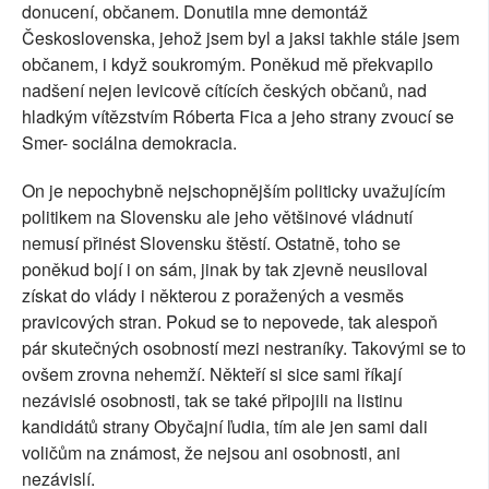
donucení, občanem. Donutila mne demontáž
Československa, jehož jsem byl a jaksi takhle stále jsem
občanem, i když soukromým. Poněkud mě překvapilo
nadšení nejen levicově cítících českých občanů, nad
hladkým vítězstvím Róberta Fica a jeho strany zvoucí se
Smer- sociálna demokracia.
On je nepochybně nejschopnějším politicky uvažujícím
politikem na Slovensku ale jeho většinové vládnutí
nemusí přinést Slovensku štěstí. Ostatně, toho se
poněkud bojí i on sám, jinak by tak zjevně neusiloval
získat do vlády i některou z poražených a vesměs
pravicových stran. Pokud se to nepovede, tak alespoň
pár skutečných osobností mezi nestraníky. Takovými se to
ovšem zrovna nehemží. Někteří si sice sami říkají
nezávislé osobnosti, tak se také připojili na listinu
kandidátů strany Obyčajní ľudia, tím ale jen sami dali
voličům na známost, že nejsou ani osobnosti, ani
nezávislí.