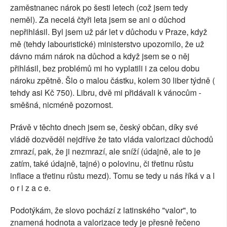
zaměstnanec nárok po šesti letech (což jsem tedy
neměl). Za necelá čtyři leta jsem se ani o důchod
nepřihlásil. Byl jsem už pár let v důchodu v Praze, když
mě (tehdy labouristické) ministerstvo upozornilo, že už
dávno mám nárok na důchod a když jsem se o něj
přihlásil, bez problémů mi ho vyplatili i za celou dobu
nároku zpětně. Šlo o malou částku, kolem 30 liber týdně (
tehdy asi Kč 750). Libru, dvě mi přidávali k vánocům -
směšná, nicméně pozornost.
Právě v těchto dnech jsem se, český občan, díky své
vládě dozvěděl nejdříve že tato vláda valorizaci důchodů
zmrazí, pak, že ji nezmrazí, ale sníží (údajně, ale to je
zatím, také údajně, tajné) o polovinu, či třetinu růstu
inflace a třetinu růstu mezd). Tomu se tedy u nás říká v a l
o r i z a c e.
Podotýkám, že slovo pochází z latinského "valor", to
znamená hodnota a valorizace tedy je přesně řečeno