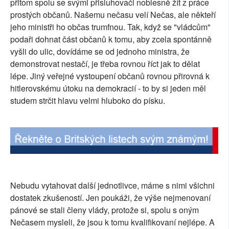
přitom spolu se svými přisluhovači noblesně žít z práce
SOCIÁLNÍ SÍTĚ
prostých občanů. Našemu nečasu velí Nečas, ale někteří
jeho ministři ho občas trumfnou. Tak, když se "vládcům"
RUBRIKY
podaři dohnat část občanů k tomu, aby zcela spontánně
vyšli do ulic, dovídáme se od jednoho ministra, že
PLNÁ VERZE STRÁNEK
demonstrovat nestačí, je třeba rovnou říct jak to dělat
lépe. Jiný veřejné vystoupení občanů rovnou přirovná k
hitlerovskému útoku na demokracií - to by si jeden měl
studem strčit hlavu velmi hluboko do písku.
Nebudu vytahovat další jednotlivce, máme s nimi všichni
dostatek zkušeností. Jen poukáži, že výše nejmenovaní
pánové se stali členy vlády, protože si, spolu s oným
Nečasem mysleli, že jsou k tomu kvalifikovaní nejlépe. A