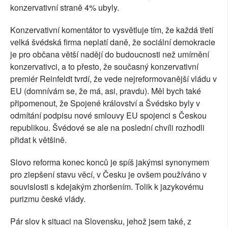
konzervativní straně 4% ubyly.
Konzervativní komentátor to vysvětluje tím, že každá třetí
velká švédská firma neplatí daně, že sociální demokracie
je pro občana větší nadějí do budoucnosti než umírnění
konzervativci, a to přesto, že současný konzervativní
premiér Reinfeldt tvrdí, že vede nejreformovanější vládu v
EU (domnívám se, že má, asi, pravdu). Měl bych také
připomenout, že Spojené království a Švédsko byly v
odmítání podpisu nové smlouvy EU spojenci s Českou
republikou. Švédové se ale na poslední chvíli rozhodli
přidat k většině.
Slovo reforma konec konců je spíš jakýmsi synonymem
pro zlepšení stavu věcí, v Česku je ovšem používáno v
souvislosti s kdejakým zhoršením. Tolik k jazykovému
purizmu české vlády.
Pár slov k situaci na Slovensku, jehož jsem také, z