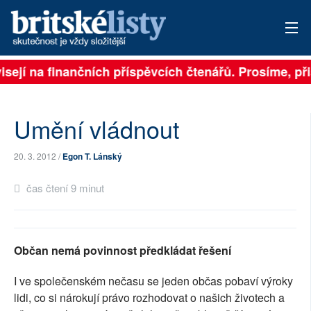
isejí na finančních příspěvcích čtenářů. Prosíme, přis
PŘIHLÁSIT
AKTUÁLNÍ VYDÁNÍ
Umění vládnout
ARCHIV
20. 3. 2012 /
Egon T. Lánský
ROZHOVORY
čas čtení 9 minut
TÉMATA
NEJČTENĚJŠÍ ZA 7 DNÍ
Občan nemá povinnost předkládat řešení
AUTOŘI
I ve společenském nečasu se jeden občas pobaví výroky
PŘÍSPĚVKY NA PROVOZ
lidi, co si nárokují právo rozhodovat o našich životech a