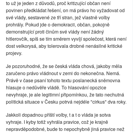
to už je jeden z důvodů, proč kritizující občan není
povinen předkládat řešení, on má právo ho vyžadovat od
své vlády, sestavené ze tří stran, jež vlastně volby
prohrály. Pokud jde o demokracii, občan, pokojně
demonstrující proti činům své vlády není žádný
hitlerovčík, spíš se tím směrem vyvíjí společost, která není
dost velkorysá, aby tolerovala drobné nenásilné kritické
projevy.
Je pozoruhodné, že se česká vláda chová, jakoby měla
zaručeno právo vládnout v zemi do nekonečna. Nemá.
Právě v čase psaní tohoto textu poslanecká sněmovna
hlasuje o nedůvěře vládě. To hlasování opozice
nevyhraje, je ale legitimní připomínkou, že tato nechutná
politická situace v Česku potrvá nejdéle "cirkus" dva roky.
Jakkoli dopadnou příští volby, t a t o vláda je sotva
vyhraje. I kyby totiž vyhrála pravice, což je krajně
nepravděpodobné, bude to nepochybně jiná pravice než