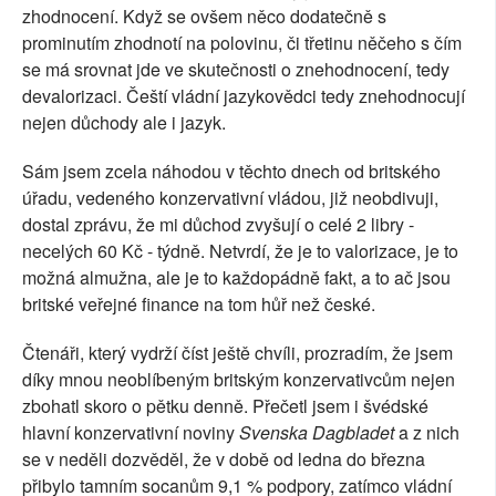
zhodnocení. Když se ovšem něco dodatečně s
prominutím zhodnotí na polovinu, či třetinu něčeho s čím
se má srovnat jde ve skutečnosti o znehodnocení, tedy
devalorizaci. Čeští vládní jazykovědci tedy znehodnocují
nejen důchody ale i jazyk.
Sám jsem zcela náhodou v těchto dnech od britského
úřadu, vedeného konzervativní vládou, již neobdivuji,
dostal zprávu, že mi důchod zvyšují o celé 2 libry -
necelých 60 Kč - týdně. Netvrdí, že je to valorizace, je to
možná almužna, ale je to každopádně fakt, a to ač jsou
britské veřejné finance na tom hůř než české.
Čtenáři, který vydrží číst ještě chvíli, prozradím, že jsem
díky mnou neoblíbeným britským konzervativcům nejen
zbohatl skoro o pětku denně. Přečetl jsem i švédské
hlavní konzervativní noviny
Svenska Dagbladet
a z nich
se v neděli dozvěděl, že v době od ledna do března
přibylo tamním socanům 9,1 % podpory, zatímco vládní