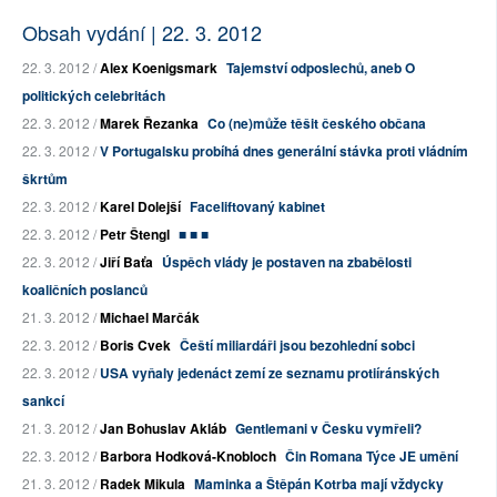
Obsah vydání | 22. 3. 2012
22. 3. 2012 /
Alex Koenigsmark
Tajemství odposlechů, aneb O
politických celebritách
22. 3. 2012 /
Marek Řezanka
Co (ne)může těšit českého občana
22. 3. 2012 /
V Portugalsku probíhá dnes generální stávka proti vládním
škrtům
22. 3. 2012 /
Karel Dolejší
Faceliftovaný kabinet
22. 3. 2012 /
Petr Štengl
■ ■ ■
22. 3. 2012 /
Jiří Baťa
Úspěch vlády je postaven na zbabělosti
koaličních poslanců
21. 3. 2012 /
Michael Marčák
22. 3. 2012 /
Boris Cvek
Čeští miliardáři jsou bezohlední sobci
22. 3. 2012 /
USA vyňaly jedenáct zemí ze seznamu protiíránských
sankcí
21. 3. 2012 /
Jan Bohuslav Akláb
Gentlemani v Česku vymřeli?
22. 3. 2012 /
Barbora Hodková-Knobloch
Čin Romana Týce JE umění
21. 3. 2012 /
Radek Mikula
Maminka a Štěpán Kotrba mají vždycky