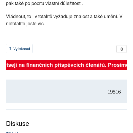
pak také po pocitu vlastní důležitosti.
Vládnout, to i v totalitě vyžaduje znalost a také umění. V
netotalitě ještě víc.
0
Vytisknout
ávisejí na finančních příspěvcích čtenářů. Prosíme, p
19516
Diskuse