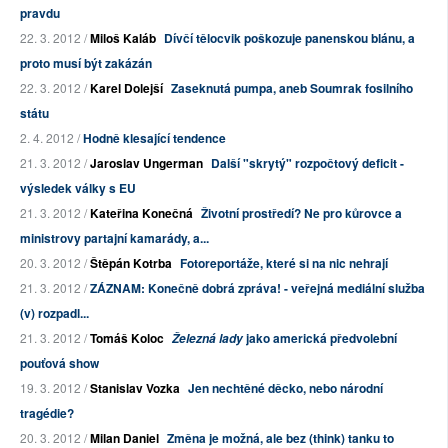
pravdu
22. 3. 2012 /
Miloš Kaláb
Dívčí tělocvik poškozuje panenskou blánu, a
proto musí být zakázán
22. 3. 2012 /
Karel Dolejší
Zaseknutá pumpa, aneb Soumrak fosilního
státu
2. 4. 2012 /
Hodně klesající tendence
21. 3. 2012 /
Jaroslav Ungerman
Další "skrytý" rozpočtový deficit -
výsledek války s EU
21. 3. 2012 /
Kateřina Konečná
Životní prostředí? Ne pro kůrovce a
ministrovy partajní kamarády, a...
20. 3. 2012 /
Štěpán Kotrba
Fotoreportáže, které si na nic nehrají
21. 3. 2012 /
ZÁZNAM: Konečně dobrá zpráva! - veřejná mediální služba
(v) rozpadl...
21. 3. 2012 /
Tomáš Koloc
jako americká předvolební
Železná lady
pouťová show
19. 3. 2012 /
Stanislav Vozka
Jen nechtěné děcko, nebo národní
tragédie?
20. 3. 2012 /
Milan Daniel
Změna je možná, ale bez (think) tanku to