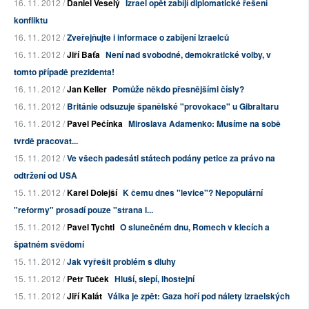
16. 11. 2012 /
Daniel Veselý
Izrael opět zabíjí diplomatické řešení
konfliktu
16. 11. 2012 /
Zveřejňujte i informace o zabíjení Izraelců
16. 11. 2012 /
Jiří Baťa
Není nad svobodné, demokratické volby, v
tomto případě prezidenta!
16. 11. 2012 /
Jan Keller
Pomůže někdo přesnějšími čísly?
16. 11. 2012 /
Británie odsuzuje španělské "provokace" u Gibraltaru
16. 11. 2012 /
Pavel Pečínka
Miroslava Adamenko: Musíme na sobě
tvrdě pracovat...
15. 11. 2012 /
Ve všech padesáti státech podány petice za právo na
odtržení od USA
15. 11. 2012 /
Karel Dolejší
K čemu dnes "levice"? Nepopulární
"reformy" prosadí pouze "strana l...
15. 11. 2012 /
Pavel Tychtl
O slunečném dnu, Romech v klecích a
špatném svědomí
15. 11. 2012 /
Jak vyřešit problém s dluhy
15. 11. 2012 /
Petr Tuček
Hluší, slepí, lhostejní
15. 11. 2012 /
Jiří Kalát
Válka je zpět: Gaza hoří pod nálety izraelských