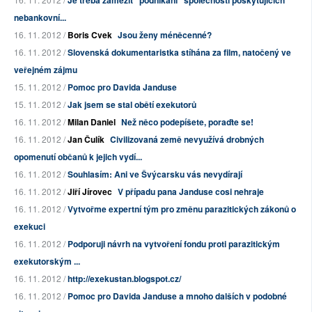
Je třeba zamezit "podnikání" společností poskytujících
nebankovní...
16. 11. 2012 /
Boris Cvek
Jsou ženy méněcenné?
16. 11. 2012 /
Slovenská dokumentaristka stíhána za film, natočený ve
veřejném zájmu
15. 11. 2012 /
Pomoc pro Davida Janduse
15. 11. 2012 /
Jak jsem se stal obětí exekutorů
16. 11. 2012 /
Milan Daniel
Než něco podepíšete, poraďte se!
16. 11. 2012 /
Jan Čulík
Civilizovaná země nevyužívá drobných
opomenutí občanů k jejich vydí...
16. 11. 2012 /
Souhlasím: Ani ve Švýcarsku vás nevydírají
16. 11. 2012 /
Jiří Jírovec
V případu pana Janduse cosi nehraje
16. 11. 2012 /
Vytvořme expertní tým pro změnu parazitických zákonů o
exekuci
16. 11. 2012 /
Podporuji návrh na vytvoření fondu proti parazitickým
exekutorským ...
16. 11. 2012 /
http://exekustan.blogspot.cz/
16. 11. 2012 /
Pomoc pro Davida Janduse a mnoho dalších v podobné