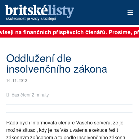
visejí na finančních příspěvcích čtenářů. Prosíme, při
PŘIHLÁSIT
AKTUÁLNÍ VYDÁNÍ
Oddlužení dle
ARCHIV
insolvenčního zákona
ROZHOVORY
16. 11. 2012
TÉMATA
čas čtení 2 minuty
NEJČTENĚJŠÍ ZA 7 DNÍ
AUTOŘI
Ráda bych informovala čtenáře Vašeho serveru, že je
možné situaci, kdy je na Vás uvalena exekuce řešit
PŘÍSPĚVKY NA PROVOZ
zákonným způsobem a to podle insolvenčního zákona.