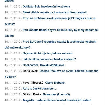
situaci
16. 11. 2012 /
Oddlužení dle insolvenčního zákona
16. 11. 2012 /
Firmě Abivia musíte za insolvenční řízení zaplatit!
16. 11. 2012 /
Proč se problému exekucí nevěnuje Ekologický právní
servis?
16. 11. 2012 /
Pan Jandus udělal chyby. Britské listy by měly napomoci
osvětě
16. 11. 2012 /
Proč EU České republice nezakáže zločinecké vydírání
občanů exekutory?
16. 11. 2012 /
Nejsnazší obětí je ten, kdo se nebrání
16. 11. 2012 /
Jak tlačit na poslance ohledně exekucí?
15. 11. 2012 /
Chci pomoci Davidu Jandusovi
16. 11. 2012 /
Boris Cvek
Odejde Peaková se svými zoufalci skutečně
z vlády?
16. 11. 2012 /
Pavel Táborský
Okolo Třeboně
16. 11. 2012 /
Ach, to české buranství...
16. 11. 2012 /
Oldřich Průša
Názor dne (k výročí)
16. 11. 2012 /
Tragédie: Jedenáctiměsíční oběť izraelských náletů