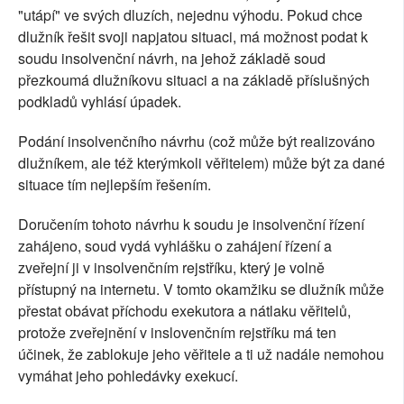
"utápí" ve svých dluzích, nejednu výhodu. Pokud chce
dlužník řešit svoji napjatou situaci, má možnost podat k
soudu insolvenční návrh, na jehož základě soud
přezkoumá dlužníkovu situaci a na základě příslušných
podkladů vyhlásí úpadek.
Podání insolvenčního návrhu (což může být realizováno
dlužníkem, ale též kterýmkoli věřitelem) může být za dané
situace tím nejlepším řešením.
Doručením tohoto návrhu k soudu je insolvenční řízení
zahájeno, soud vydá vyhlášku o zahájení řízení a
zveřejní ji v insolvenčním rejstříku, který je volně
přístupný na internetu. V tomto okamžiku se dlužník může
přestat obávat příchodu exekutora a nátlaku věřitelů,
protože zveřejnění v inslovenčním rejstříku má ten
účinek, že zablokuje jeho věřitele a ti už nadále nemohou
vymáhat jeho pohledávky exekucí.