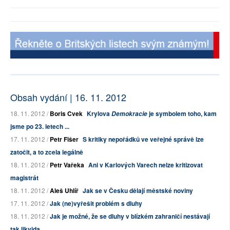
Obsah vydání | 16. 11. 2012
18. 11. 2012 /
Boris Cvek
Krylova
je symbolem toho, kam
Demokracie
jsme po 23. letech ...
17. 11. 2012 /
Petr Fišer
S kritiky nepořádků ve veřejné správě lze
zatočit, a to zcela legálně
18. 11. 2012 /
Petr Vařeka
Ani v Karlových Varech nelze kritizovat
magistrát
18. 11. 2012 /
Aleš Uhlíř
Jak se v Česku dělají městské noviny
17. 11. 2012 /
Jak (ne)vyřešit problém s dluhy
18. 11. 2012 /
Jak je možné, že se dluhy v blízkém zahraničí nestávají
tak likvida...