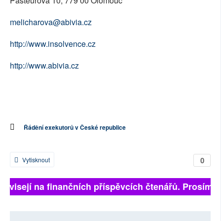
Pasteurova 10, 779 00 Olomouc
melicharova@abivia.cz
http://www.insolvence.cz
http://www.abivia.cz
Řádění exekutorů v České republice
0
Vytisknout
 závisejí na finančních příspěvcích čtenářů. Prosíme, 