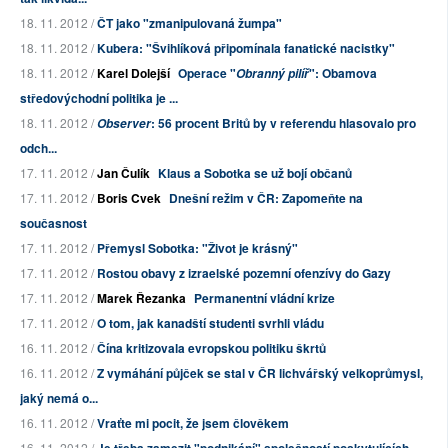
18. 11. 2012 /
ČT jako "zmanipulovaná žumpa"
18. 11. 2012 /
Kubera: "Švihlíková připomínala fanatické nacistky"
18. 11. 2012 /
Karel Dolejší
Operace "
": Obamova
Obranný pilíř
středovýchodní politika je ...
18. 11. 2012 /
: 56 procent Britů by v referendu hlasovalo pro
Observer
odch...
17. 11. 2012 /
Jan Čulík
Klaus a Sobotka se už bojí občanů
17. 11. 2012 /
Boris Cvek
Dnešní režim v ČR: Zapomeňte na
současnost
17. 11. 2012 /
Přemysl Sobotka: "Život je krásný"
17. 11. 2012 /
Rostou obavy z izraelské pozemní ofenzívy do Gazy
17. 11. 2012 /
Marek Řezanka
Permanentní vládní krize
17. 11. 2012 /
O tom, jak kanadští studenti svrhli vládu
16. 11. 2012 /
Čína kritizovala evropskou politiku škrtů
16. 11. 2012 /
Z vymáhání půjček se stal v ČR lichvářský velkoprůmysl,
jaký nemá o...
16. 11. 2012 /
Vraťte mi pocit, že jsem člověkem
16. 11. 2012 /