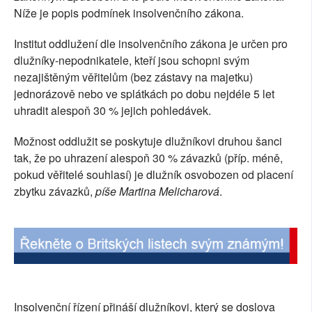
Níže je popis podmínek insolvenčního zákona.
SOCIÁLNÍ SÍTĚ
Institut oddlužení dle insolvenčního zákona je určen pro
RUBRIKY
dlužníky-nepodnikatele, kteří jsou schopni svým
nezajištěným věřitelům (bez zástavy na majetku)
PLNÁ VERZE STRÁNEK
jednorázově nebo ve splátkách po dobu nejdéle 5 let
uhradit alespoň 30 % jejich pohledávek.
Možnost oddlužit se poskytuje dlužníkovi druhou šanci
tak, že po uhrazení alespoň 30 % závazků (příp. méně,
pokud věřitelé souhlasí) je dlužník osvobozen od placení
zbytku závazků,
píše Martina Melicharová
.
Insolvenční řízení přináší dlužníkovi, který se doslova