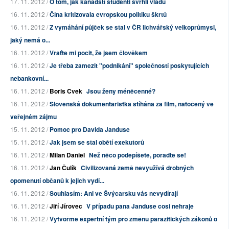
17. 11. 2012 /
O tom, jak kanadští studenti svrhli vládu
16. 11. 2012 /
Čína kritizovala evropskou politiku škrtů
16. 11. 2012 /
Z vymáhání půjček se stal v ČR lichvářský velkoprůmysl,
jaký nemá o...
16. 11. 2012 /
Vraťte mi pocit, že jsem člověkem
16. 11. 2012 /
Je třeba zamezit "podnikání" společností poskytujících
nebankovní...
16. 11. 2012 /
Boris Cvek
Jsou ženy méněcenné?
16. 11. 2012 /
Slovenská dokumentaristka stíhána za film, natočený ve
veřejném zájmu
15. 11. 2012 /
Pomoc pro Davida Janduse
15. 11. 2012 /
Jak jsem se stal obětí exekutorů
16. 11. 2012 /
Milan Daniel
Než něco podepíšete, poraďte se!
16. 11. 2012 /
Jan Čulík
Civilizovaná země nevyužívá drobných
opomenutí občanů k jejich vydí...
16. 11. 2012 /
Souhlasím: Ani ve Švýcarsku vás nevydírají
16. 11. 2012 /
Jiří Jírovec
V případu pana Janduse cosi nehraje
16. 11. 2012 /
Vytvořme expertní tým pro změnu parazitických zákonů o