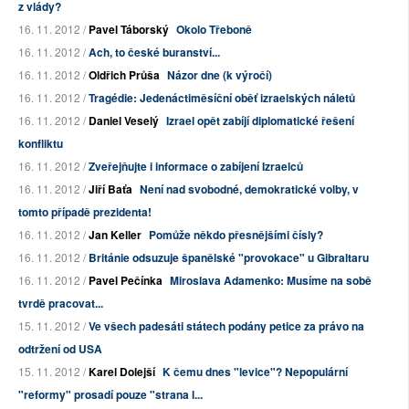
z vlády?
16. 11. 2012 /
Pavel Táborský
Okolo Třeboně
16. 11. 2012 /
Ach, to české buranství...
16. 11. 2012 /
Oldřich Průša
Názor dne (k výročí)
16. 11. 2012 /
Tragédie: Jedenáctiměsíční oběť izraelských náletů
16. 11. 2012 /
Daniel Veselý
Izrael opět zabíjí diplomatické řešení
konfliktu
16. 11. 2012 /
Zveřejňujte i informace o zabíjení Izraelců
16. 11. 2012 /
Jiří Baťa
Není nad svobodné, demokratické volby, v
tomto případě prezidenta!
16. 11. 2012 /
Jan Keller
Pomůže někdo přesnějšími čísly?
16. 11. 2012 /
Británie odsuzuje španělské "provokace" u Gibraltaru
16. 11. 2012 /
Pavel Pečínka
Miroslava Adamenko: Musíme na sobě
tvrdě pracovat...
15. 11. 2012 /
Ve všech padesáti státech podány petice za právo na
odtržení od USA
15. 11. 2012 /
Karel Dolejší
K čemu dnes "levice"? Nepopulární
"reformy" prosadí pouze "strana l...