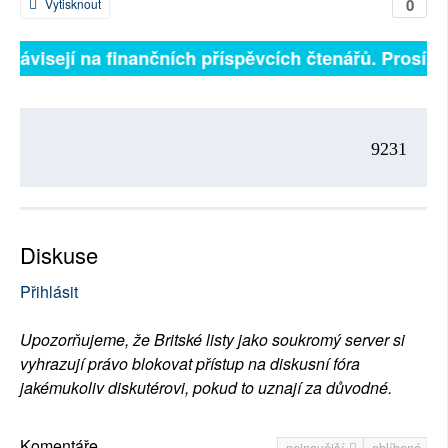
0
Vytisknout
ě závisejí na finančních příspěvcích čtenářů. Prosíme,
9231
Diskuse
Přihlásit
Upozorňujeme, že Britské listy jako soukromý server si
vyhrazují právo blokovat přístup na diskusní fóra
jakémukoliv diskutérovi, pokud to uznají za důvodné.
Komentáře
nejnovější
oblíbené