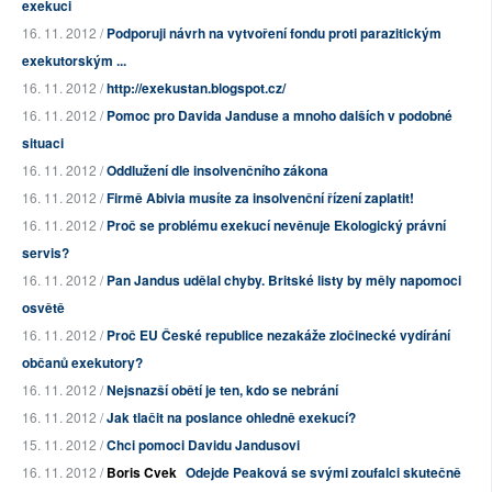
exekuci
16. 11. 2012 /
Podporuji návrh na vytvoření fondu proti parazitickým
exekutorským ...
16. 11. 2012 /
http://exekustan.blogspot.cz/
16. 11. 2012 /
Pomoc pro Davida Janduse a mnoho dalších v podobné
situaci
16. 11. 2012 /
Oddlužení dle insolvenčního zákona
16. 11. 2012 /
Firmě Abivia musíte za insolvenční řízení zaplatit!
16. 11. 2012 /
Proč se problému exekucí nevěnuje Ekologický právní
servis?
16. 11. 2012 /
Pan Jandus udělal chyby. Britské listy by měly napomoci
osvětě
16. 11. 2012 /
Proč EU České republice nezakáže zločinecké vydírání
občanů exekutory?
16. 11. 2012 /
Nejsnazší obětí je ten, kdo se nebrání
16. 11. 2012 /
Jak tlačit na poslance ohledně exekucí?
15. 11. 2012 /
Chci pomoci Davidu Jandusovi
16. 11. 2012 /
Boris Cvek
Odejde Peaková se svými zoufalci skutečně