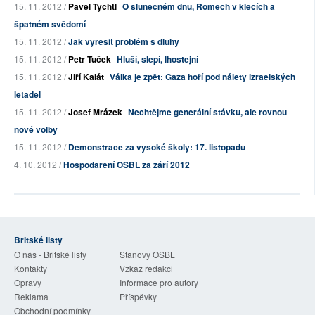
15. 11. 2012 /
Pavel Tychtl
O slunečném dnu, Romech v klecích a
špatném svědomí
15. 11. 2012 /
Jak vyřešit problém s dluhy
15. 11. 2012 /
Petr Tuček
Hluší, slepí, lhostejní
15. 11. 2012 /
Jiří Kalát
Válka je zpět: Gaza hoří pod nálety izraelských
letadel
15. 11. 2012 /
Josef Mrázek
Nechtějme generální stávku, ale rovnou
nové volby
15. 11. 2012 /
Demonstrace za vysoké školy: 17. listopadu
4. 10. 2012 /
Hospodaření OSBL za září 2012
Britské listy
O nás - Britské listy
Stanovy OSBL
Kontakty
Vzkaz redakci
Opravy
Informace pro autory
Reklama
Příspěvky
Obchodní podmínky