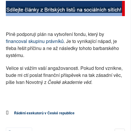
SOCIÁLNÍ SÍTĚ
RUBRIKY
Plně podporuji plán na vytvoření fondu, který by
PLNÁ VERZE STRÁNEK
financoval skupinu právníků
. Je to vynikající nápad, je
třeba řešit příčinu a ne až následky tohoto barbarského
systému.
Velice si vážím vaší angažovanosti. Pokud fond vznikne,
bude mi ctí poslat finanční příspěvek na tak zásadní věc,
píše Ivan Novotný z
České akademie věd.
Řádění exekutorů v České republice