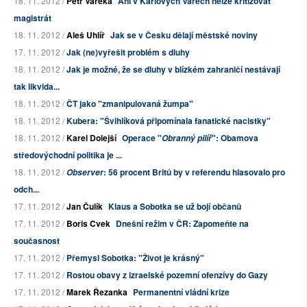
18. 11. 2012 /
Petr Vařeka
Ani v Karlových Varech nelze kritizovat
magistrát
18. 11. 2012 /
Aleš Uhlíř
Jak se v Česku dělají městské noviny
17. 11. 2012 /
Jak (ne)vyřešit problém s dluhy
18. 11. 2012 /
Jak je možné, že se dluhy v blízkém zahraničí nestávají
tak likvida...
18. 11. 2012 /
ČT jako "zmanipulovaná žumpa"
18. 11. 2012 /
Kubera: "Švihlíková připomínala fanatické nacistky"
18. 11. 2012 /
Karel Dolejší
Operace "
": Obamova
Obranný pilíř
středovýchodní politika je ...
18. 11. 2012 /
: 56 procent Britů by v referendu hlasovalo pro
Observer
odch...
17. 11. 2012 /
Jan Čulík
Klaus a Sobotka se už bojí občanů
17. 11. 2012 /
Boris Cvek
Dnešní režim v ČR: Zapomeňte na
současnost
17. 11. 2012 /
Přemysl Sobotka: "Život je krásný"
17. 11. 2012 /
Rostou obavy z izraelské pozemní ofenzívy do Gazy
17. 11. 2012 /
Marek Řezanka
Permanentní vládní krize