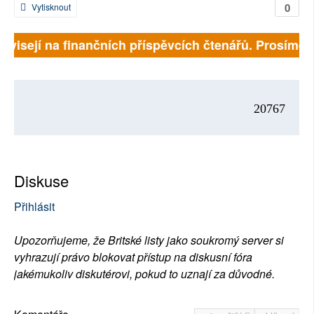
0
Vytisknout
závisejí na finančních příspěvcích čtenářů. Prosíme, p
20767
Diskuse
Přihlásit
Upozorňujeme, že Britské listy jako soukromý server si
vyhrazují právo blokovat přístup na diskusní fóra
jakémukoliv diskutérovi, pokud to uznají za důvodné.