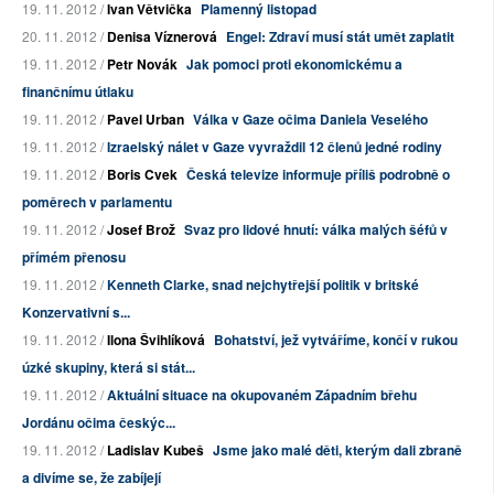
19. 11. 2012 /
Ivan Větvička
Plamenný listopad
20. 11. 2012 /
Denisa Víznerová
Engel: Zdraví musí stát umět zaplatit
19. 11. 2012 /
Petr Novák
Jak pomoci proti ekonomickému a
finančnímu útlaku
19. 11. 2012 /
Pavel Urban
Válka v Gaze očima Daniela Veselého
19. 11. 2012 /
Izraelský nálet v Gaze vyvraždil 12 členů jedné rodiny
19. 11. 2012 /
Boris Cvek
Česká televize informuje příliš podrobně o
poměrech v parlamentu
19. 11. 2012 /
Josef Brož
Svaz pro lidové hnutí: válka malých šéfů v
přímém přenosu
19. 11. 2012 /
Kenneth Clarke, snad nejchytřejší politik v britské
Konzervativní s...
19. 11. 2012 /
Ilona Švihlíková
Bohatství, jež vytváříme, končí v rukou
úzké skupiny, která si stát...
19. 11. 2012 /
Aktuální situace na okupovaném Západním břehu
Jordánu očima českýc...
19. 11. 2012 /
Ladislav Kubeš
Jsme jako malé děti, kterým dali zbraně
a divíme se, že zabíjejí