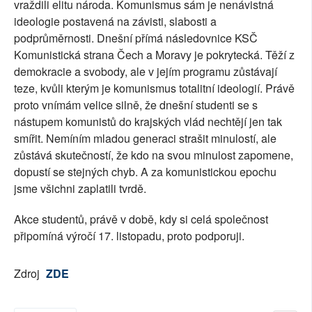
vraždili elitu národa. Komunismus sám je nenávistná
ideologie postavená na závisti, slabosti a
podprůměrnosti. Dnešní přímá následovnice KSČ
Komunistická strana Čech a Moravy je pokrytecká. Těží z
demokracie a svobody, ale v jejím programu zůstávají
teze, kvůli kterým je komunismus totalitní ideologií. Právě
proto vnímám velice silně, že dnešní studenti se s
nástupem komunistů do krajských vlád nechtějí jen tak
smířit. Nemíním mladou generaci strašit minulostí, ale
zůstává skutečností, že kdo na svou minulost zapomene,
dopustí se stejných chyb. A za komunistickou epochu
jsme všichni zaplatili tvrdě.
Akce studentů, právě v době, kdy si celá společnost
připomíná výročí 17. listopadu, proto podporuji.
Zdroj
ZDE