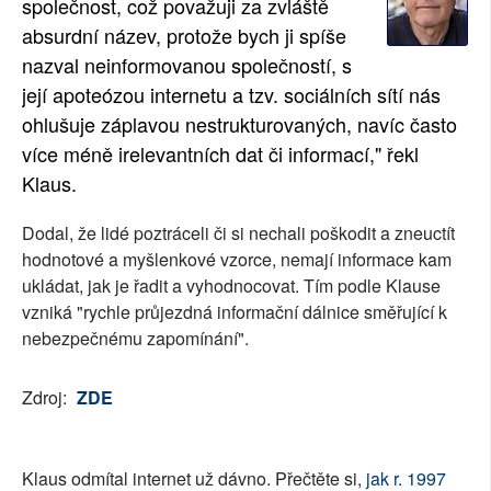
společnost, což považuji za zvláště
SOCIÁLNÍ SÍTĚ
absurdní název, protože bych ji spíše
nazval neinformovanou společností, s
RUBRIKY
její apoteózou internetu a tzv. sociálních sítí nás
ohlušuje záplavou nestrukturovaných, navíc často
PLNÁ VERZE STRÁNEK
více méně irelevantních dat či informací," řekl
Klaus.
Dodal, že lidé poztráceli či si nechali poškodit a zneuctít
hodnotové a myšlenkové vzorce, nemají informace kam
ukládat, jak je řadit a vyhodnocovat. Tím podle Klause
vzniká "rychle průjezdná informační dálnice směřující k
nebezpečnému zapomínání".
Zdroj:
ZDE
Klaus odmítal internet už dávno. Přečtěte si,
jak r. 1997