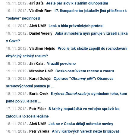
19. 11. 2012 /
Jiří Baťa
Ještě pár slov k státním dluhopisům
19. 11. 2012 /
Vladimír Rott
17. listopad nebo jakákoliv jiná příležitost k
"oslavě" nečinnosti
19. 11. 2012 /
Aleš Uhlíř
Lesk a bída právnických profesí
19. 11. 2012 /
Daniel Veselý
Jaká atmosféra nyní panuje v Izraeli a jaká
v Gaze?
19. 11. 2012 /
Vladimír Hejnic
Proč je tak složité zapojit do rozhodování
obyčejný selský rozum?
19. 11. 2012 /
Jiří Kalát
Vraždit povoleno
19. 11. 2012 /
Miroslav Uhlíř
Česko ostrůvkem recese a zmaru
18. 11. 2012 /
Karel Dolejší
Operace "
": Obamova
Obranný pilíř
středovýchodní politika je ...
18. 11. 2012 /
Boris Cvek
Krylova
je symbolem toho, kam
Demokracie
jsme po 23. letech ...
17. 11. 2012 /
Petr Fišer
S kritiky nepořádků ve veřejné správě lze
zatočit, a to zcela legálně
18. 11. 2012 /
Aleš Uhlíř
Jak se v Česku dělají městské noviny
18. 11. 2012 /
Petr Vařeka
Ani v Karlových Varech nelze kritizovat