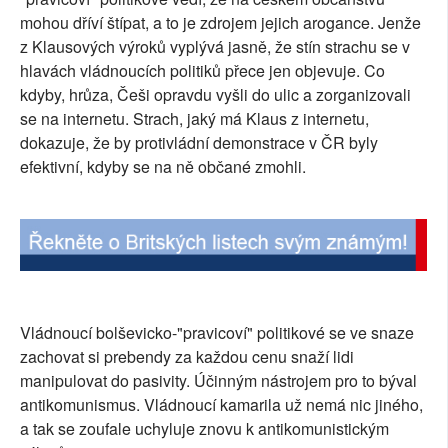
mohou dříví štípat, a to je zdrojem jejich arogance. Jenže
z Klausových výroků vyplývá jasně, že stín strachu se v
hlavách vládnoucích politiků přece jen objevuje. Co
kdyby, hrůza, Češi opravdu vyšli do ulic a zorganizovali
se na internetu. Strach, jaký má Klaus z internetu,
dokazuje, že by protivládní demonstrace v ČR byly
efektivní, kdyby se na ně občané zmohli.
Vládnoucí bolševicko-"pravicoví" politikové se ve snaze
zachovat si prebendy za každou cenu snaží lidi
manipulovat do pasivity. Účinným nástrojem pro to býval
antikomunismus. Vládnoucí kamarila už nemá nic jiného,
a tak se zoufale uchyluje znovu k antikomunistickým