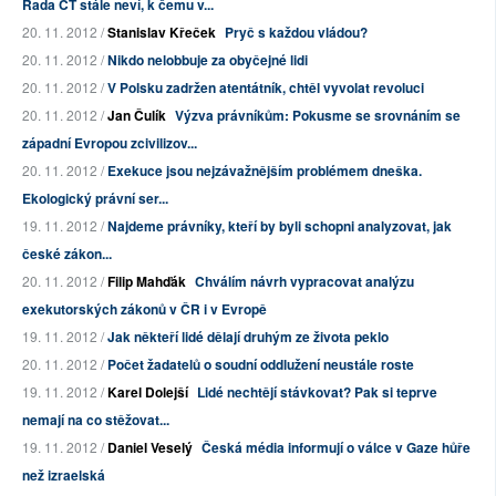
Rada ČT stále neví, k čemu v...
20. 11. 2012 /
Stanislav Křeček
Pryč s každou vládou?
20. 11. 2012 /
Nikdo nelobbuje za obyčejné lidi
20. 11. 2012 /
V Polsku zadržen atentátník, chtěl vyvolat revoluci
20. 11. 2012 /
Jan Čulík
Výzva právníkům: Pokusme se srovnáním se
západní Evropou zcivilizov...
20. 11. 2012 /
Exekuce jsou nejzávažnějším problémem dneška.
Ekologický právní ser...
19. 11. 2012 /
Najdeme právníky, kteří by byli schopni analyzovat, jak
české zákon...
20. 11. 2012 /
Filip Mahďák
Chválím návrh vypracovat analýzu
exekutorských zákonů v ČR i v Evropě
19. 11. 2012 /
Jak někteří lidé dělají druhým ze života peklo
20. 11. 2012 /
Počet žadatelů o soudní oddlužení neustále roste
19. 11. 2012 /
Karel Dolejší
Lidé nechtějí stávkovat? Pak si teprve
nemají na co stěžovat...
19. 11. 2012 /
Daniel Veselý
Česká média informují o válce v Gaze hůře
než izraelská