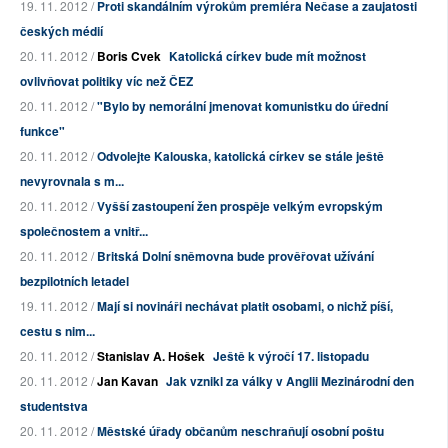
19. 11. 2012 /
Proti skandálním výrokům premiéra Nečase a zaujatosti
českých médií
20. 11. 2012 /
Boris Cvek
Katolická církev bude mít možnost
ovlivňovat politiky víc než ČEZ
20. 11. 2012 /
"Bylo by nemorální jmenovat komunistku do úřední
funkce"
20. 11. 2012 /
Odvolejte Kalouska, katolická církev se stále ještě
nevyrovnala s m...
20. 11. 2012 /
Vyšší zastoupení žen prospěje velkým evropským
společnostem a vnitř...
20. 11. 2012 /
Britská Dolní sněmovna bude prověřovat užívání
bezpilotních letadel
19. 11. 2012 /
Mají si novináři nechávat platit osobami, o nichž píší,
cestu s nim...
20. 11. 2012 /
Stanislav A. Hošek
Ještě k výročí 17. listopadu
20. 11. 2012 /
Jan Kavan
Jak vznikl za války v Anglii Mezinárodní den
studentstva
20. 11. 2012 /
Městské úřady občanům neschraňují osobní poštu