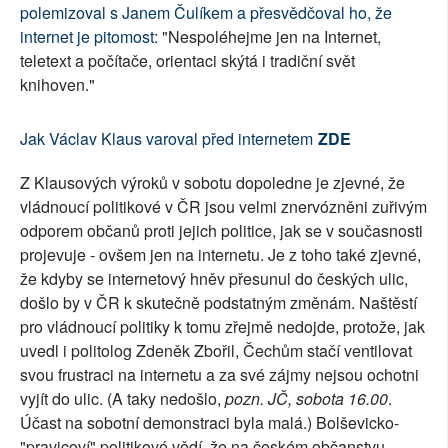
polemizoval s Janem Čulíkem a přesvědčoval ho, že
internet je pitomost
: "Nespoléhejme jen na Internet,
teletext a počítače, orientaci skýtá i tradiční svět
knihoven."
Jak Václav Klaus varoval před internetem
ZDE
Z Klausových výroků v sobotu dopoledne je zjevné, že
vládnoucí politikové v ČR jsou velmi znervózněni zuřivým
odporem občanů proti jejich politice, jak se v současnosti
projevuje - ovšem jen na internetu. Je z toho také zjevné,
že kdyby se internetový hněv přesunul do českých ulic,
došlo by v ČR k skutečně podstatným změnám. Naštěstí
pro vládnoucí politiky k tomu zřejmě nedojde, protože, jak
uvedl i politolog Zdeněk Zbořil, Čechům stačí ventilovat
svou frustraci na internetu a za své zájmy nejsou ochotni
vyjít do ulic. (A taky nedošlo,
pozn. JČ, sobota 16.00
.
Účast na sobotní demonstraci byla malá.) Bolševicko-
"pravicoví" politikové vědí, že na českém občanstvu