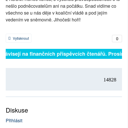
nešlo podněcovatelům ani na počátku. Snad vidíme co
všechno se u nás děje v koaliční vládě a pod jejím
vedením ve sněmovně. Jihočeši hoří!
0
Vytisknout
ě závisejí na finančních příspěvcích čtenářů. Prosíme,
14828
Diskuse
Přihlásit