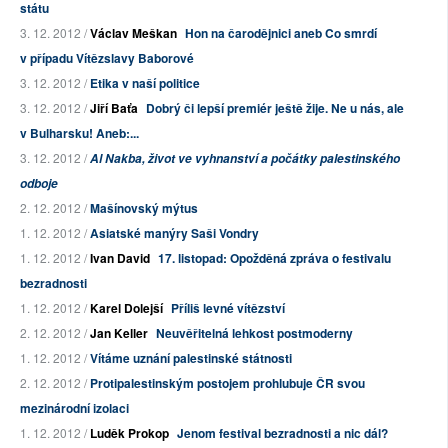
státu
3. 12. 2012 /
Václav Meškan
Hon na čarodějnici aneb Co smrdí
v případu Vítězslavy Baborové
3. 12. 2012 /
Etika v naší politice
3. 12. 2012 /
Jiří Baťa
Dobrý či lepší premiér ještě žije. Ne u nás, ale
v Bulharsku! Aneb:...
3. 12. 2012 /
Al Nakba, život ve vyhnanství a počátky palestinského
odboje
2. 12. 2012 /
Mašínovský mýtus
1. 12. 2012 /
Asiatské manýry Saši Vondry
1. 12. 2012 /
Ivan David
17. listopad: Opožděná zpráva o festivalu
bezradnosti
1. 12. 2012 /
Karel Dolejší
Příliš levné vítězství
2. 12. 2012 /
Jan Keller
Neuvěřitelná lehkost postmoderny
1. 12. 2012 /
Vítáme uznání palestinské státnosti
2. 12. 2012 /
Protipalestinským postojem prohlubuje ČR svou
mezinárodní izolaci
1. 12. 2012 /
Luděk Prokop
Jenom festival bezradnosti a nic dál?