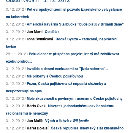
3. 12. 2012 /
Pět evropských zemí si pozvalo izraelského velvyslance
na kobereček
3. 12. 2012 /
Americká kavárna Starbucks "bude platit v Británii daně"
3. 12. 2012 /
Jan Mertl
Co dělat
3. 12. 2012 /
Ilona Švihlíková
Řecká Syriza -- radikální, inspirativní
levice
29. 11. 2012 /
Pokud chcete přispět na projekt, který má zcivilizovat
exekutorskou...
3. 12. 2012 /
Invalida s deseti exekucemi za "jízdu načerno"...
3. 12. 2012 /
Mé příběhy s Českou pojišťovnou
3. 12. 2012 /
Pozor, Česká pojišťovna už neposílá složenky a
neupozorňuje na spla...
3. 12. 2012 /
Moje zkušenosti s povinným ručením u České pojišťovny
3. 12. 2012 /
Boris Cvek
Návrat k jednoduchému osvícenskému
racionalismu je nemožný
3. 12. 2012 /
Jan Molič
Výtah o lichvě z
Wikipedie
3. 12. 2012 /
Karel Dolejší
Česká republika, klientský stát klientského