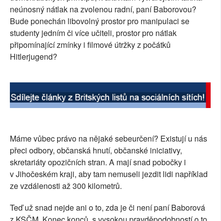
neúnosný nátlak na zvolenou radní, paní Baborovou?
SOCIÁLNÍ SÍTĚ
Bude ponechán libovolný prostor pro manipulaci se
studenty jedním či více učiteli, prostor pro nátlak
RUBRIKY
připomínající zmínky i filmové útržky z počátků
Hitlerjugend?
PLNÁ VERZE STRÁNEK
Máme vůbec právo na nějaké sebeurčení? Existují u nás
přeci odbory, občanská hnutí, občanské iniciativy,
skretariáty opozičních stran. A mají snad pobočky i
v Jihočeském kraji, aby tam nemuseli jezdit lidi například
ze vzdálenosti až 300 kilometrů.
Teď už snad nejde ani o to, zda je či není paní Baborová
z KSČM. Konec konců, s vysokou pravděpodobností o to