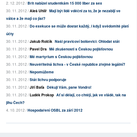
2. 12. 2012 /
Brit nabízel studentkám 15 000 liber za sex
30. 11. 2012 /
Aleš Uhlíř
Mají být lidé vděčni za to, že je nezabijí ve
válce a že mají co jíst?
30. 11. 2012 /
Do exekuce se může dostat každý, i když svědomitě platí
účty
30. 11. 2012 /
Jakub Rolčík
Naši pravicoví bolševici: Ohlodat stát
30. 11. 2012 /
Pavel Drs
Mé zkušenosti s Českou pojišťovnou
30. 11. 2012 /
Mé martyrium s Českou pojišťovnou
30. 11. 2012 /
Neuvěřitelná lichva - v České republice zřejmě legální?
30. 11. 2012 /
Nepomůžeme
30. 11. 2012 /
Stát lichvu podporuje
30. 11. 2012 /
Jiří Baťa
Děkuji Vám, pane Vondro!
30. 11. 2012 /
Luděk Prokop
Ať si dělají, co chtějí, jak ve vládě, tak na
jihu Čech?
4. 10. 2012 /
Hospodaření OSBL za září 2012