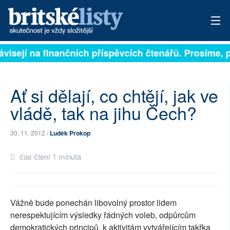
závisejí na finančních příspěvcích čtenářů. Prosíme, p
PŘIHLÁSIT
AKTUÁLNÍ VYDÁNÍ
Ať si dělají, co chtějí, jak ve
ARCHIV
vládě, tak na jihu Čech?
ROZHOVORY
30. 11. 2012 /
Luděk Prokop
TÉMATA
čas čtení 1 minuta
NEJČTENĚJŠÍ ZA 7 DNÍ
AUTOŘI
Vážně bude ponechán libovolný prostor lidem
nerespektujícím výsledky řádných voleb, odpůrcům
PŘÍSPĚVKY NA PROVOZ
demokratických principů, k aktivitám vytvářejícím takřka