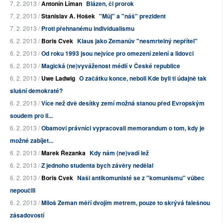
7. 2. 2013 /
Antonín Líman
Blázen, či prorok
7. 2. 2013 /
Stanislav A. Hošek
"Můj" a "náš" prezident
7. 2. 2013 /
Proti přehnanému individualismu
6. 2. 2013 /
Boris Cvek
Klaus jako Zemanův "nesmrtelný nepřítel"
6. 2. 2013 /
Od roku 1993 jsou nejvíce pro omezení zelení a lidovci
6. 2. 2013 /
Magická (ne)vyváženost médií v České republice
6. 2. 2013 /
Uwe Ladwig
O začátku konce, neboli Kde byli ti údajně tak
slušní demokraté?
6. 2. 2013 /
Více než dvě desítky zemí možná stanou před Evropským
soudem pro li...
6. 2. 2013 /
Obamovi právníci vypracovali memorandum o tom, kdy je
možné zabíjet...
6. 2. 2013 /
Marek Řezanka
Kdy nám (ne)vadí lež
6. 2. 2013 /
Z jednoho studenta bych závěry nedělal
6. 2. 2013 /
Boris Cvek
Naši antikomunisté se z "komunismu" vůbec
nepoučili
6. 2. 2013 /
Miloš Zeman měří dvojím metrem, pouze to skrývá falešnou
zásadovostí