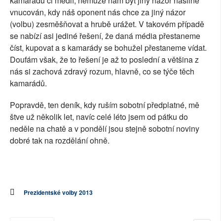
kamarádů či médií, nemůže nám být jiný názor násilně
vnucován, kdy náš oponent nás chce za jiný názor
(volbu) zesměšňovat a hrubě urážet. V takovém případě
se nabízí asi jediné řešení, že daná média přestaneme
číst, kupovat a s kamarády se bohužel přestaneme vídat.
Doufám však, že to řešení je až to poslední a většina z
nás si zachová zdravý rozum, hlavně, co se týče těch
kamarádů.
Popravdě, ten deník, kdy ruším sobotní předplatné, mě
štve už několik let, navíc celé léto jsem od pátku do
neděle na chatě a v pondělí jsou stejně sobotní noviny
dobré tak na rozdělání ohně.
Prezidentské volby 2013