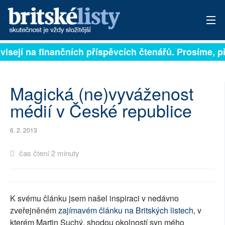
ávisejí na finančních příspěvcích čtenářů. Prosíme, př
PŘIHLÁSIT
AKTUÁLNÍ VYDÁNÍ
Magická (ne)vyváženost
ARCHIV
médií v České republice
ROZHOVORY
6. 2. 2013
TÉMATA
čas čtení 2 minuty
NEJČTENĚJŠÍ ZA 7 DNÍ
AUTOŘI
K svému článku jsem našel inspiraci v nedávno
zveřejněném
zajímavém článku na Britských listech
, v
PŘÍSPĚVKY NA PROVOZ
kterém Martin Suchý, shodou okolností syn mého