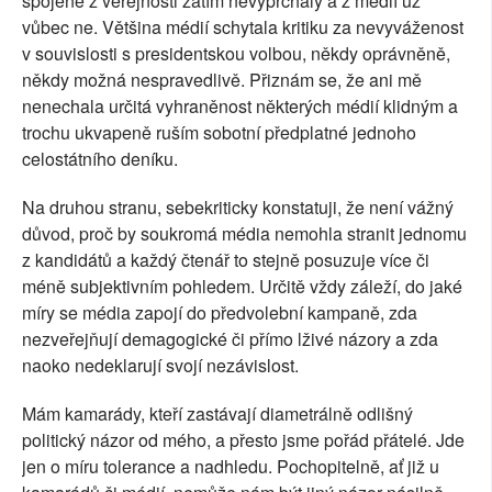
spojené z veřejnosti zatím nevyprchaly a z médií už
vůbec ne. Většina médií schytala kritiku za nevyváženost
v souvislosti s presidentskou volbou, někdy oprávněně,
někdy možná nespravedlivě. Přiznám se, že ani mě
nenechala určitá vyhraněnost některých médií klidným a
trochu ukvapeně ruším sobotní předplatné jednoho
celostátního deníku.
Na druhou stranu, sebekriticky konstatuji, že není vážný
důvod, proč by soukromá média nemohla stranit jednomu
z kandidátů a každý čtenář to stejně posuzuje více či
méně subjektivním pohledem. Určitě vždy záleží, do jaké
míry se média zapojí do předvolební kampaně, zda
nezveřejňují demagogické či přímo lživé názory a zda
naoko nedeklarují svojí nezávislost.
Mám kamarády, kteří zastávají diametrálně odlišný
politický názor od mého, a přesto jsme pořád přátelé. Jde
jen o míru tolerance a nadhledu. Pochopitelně, ať již u