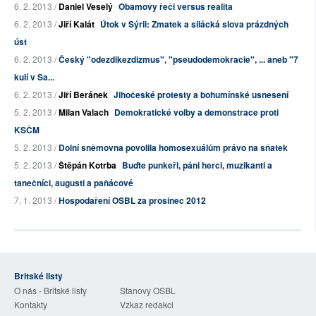
6. 2. 2013 /
Daniel Veselý
Obamovy řeči versus realita
6. 2. 2013 /
Jiří Kalát
Útok v Sýrii: Zmatek a silácká slova prázdných
úst
6. 2. 2013 /
Český "odezdikezdizmus", "pseudodemokracie", ... aneb "7
kulí v Sa...
6. 2. 2013 /
Jiří Beránek
Jihočeské protesty a bohumínské usnesení
5. 2. 2013 /
Milan Valach
Demokratické volby a demonstrace proti
KSČM
5. 2. 2013 /
Dolní sněmovna povolila homosexuálům právo na sňatek
5. 2. 2013 /
Štěpán Kotrba
Buďte punkeři, páni herci, muzikanti a
tanečníci, augusti a paňácové
7. 1. 2013 /
Hospodaření OSBL za prosinec 2012
Britské listy
O nás - Britské listy
Stanovy OSBL
Kontakty
Vzkaz redakci