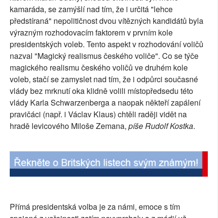
kamaráda, se zamýšlí nad tím, že i určitá "lehce
SOCIÁLNÍ SÍTĚ
předstíraná" nepolitičnost dvou vítězných kandidátů byla
výrazným rozhodovacím faktorem v prvním kole
RUBRIKY
presidentských voleb. Tento aspekt v rozhodování voličů
nazval "Magický realismus českého voliče". Co se týče
PLNÁ VERZE STRÁNEK
magického realismu českého voličů ve druhém kole
voleb, stačí se zamyslet nad tím, že i odpůrci současné
vlády bez mrknutí oka klidně volili místopředsedu této
vlády Karla Schwarzenberga a naopak někteří zapálení
pravičáci (např. i Václav Klaus) chtěli raději vidět na
hradě levicového Miloše Zemana,
píše Rudolf Kostka
.
Přímá presidentská volba je za námi, emoce s tím