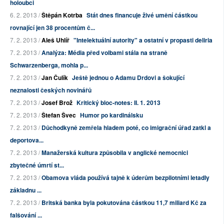
holoubci
6. 2. 2013 /
Štěpán Kotrba
Stát dnes financuje živé umění částkou
rovnající jen 38 procentům č...
7. 2. 2013 /
Aleš Uhlíř
"Intelektuální autority" a ostatní v propasti deliria
7. 2. 2013 /
Analýza: Média před volbami stála na straně
Schwarzenberga, mohla p...
7. 2. 2013 /
Jan Čulík
Ještě jednou o Adamu Drdovi a šokující
neznalosti českých novinářů
7. 2. 2013 /
Josef Brož
Kritický bloc-notes: II. 1. 2013
7. 2. 2013 /
Štefan Švec
Humor po kardinálsku
7. 2. 2013 /
Důchodkyně zemřela hladem poté, co imigrační úřad zatkl a
deportova...
7. 2. 2013 /
Manažerská kultura způsobila v anglické nemocnici
zbytečné úmrtí st...
7. 2. 2013 /
Obamova vláda používá tajně k úderům bezpilotními letadly
základnu ...
7. 2. 2013 /
Britská banka byla pokutována částkou 11,7 miliard Kč za
falšování ...