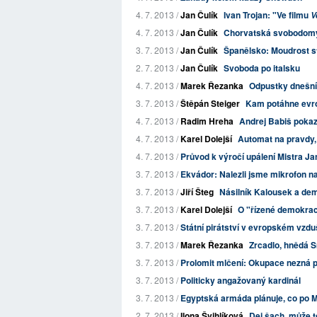
4. 7. 2013 /
Jan Čulík
Ivan Trojan: "Ve filmu
V
4. 7. 2013 /
Jan Čulík
Chorvatská svobodomys
3. 7. 2013 /
Jan Čulík
Španělsko: Moudrost st
2. 7. 2013 /
Jan Čulík
Svoboda po italsku
4. 7. 2013 /
Marek Řezanka
Odpustky dnešní
3. 7. 2013 /
Štěpán Steiger
Kam potáhne evr
4. 7. 2013 /
Radim Hreha
Andrej Babiš pokazi
4. 7. 2013 /
Karel Dolejší
Automat na pravdy,
4. 7. 2013 /
Průvod k výročí upálení Mistra J
3. 7. 2013 /
Ekvádor: Nalezli jsme mikrofon n
3. 7. 2013 /
Jiří Šteg
Násilník Kalousek a de
3. 7. 2013 /
Karel Dolejší
O "řízené demokrac
3. 7. 2013 /
Státní pirátství v evropském vzd
3. 7. 2013 /
Marek Řezanka
Zrcadlo, hnědá S
3. 7. 2013 /
Prolomit mlčení: Okupace nezná pale
3. 7. 2013 /
Politicky angažovaný kardinál
3. 7. 2013 /
Egyptská armáda plánuje, co po 
2. 7. 2013 /
Ilona Švihlíková
Dej šach, může to