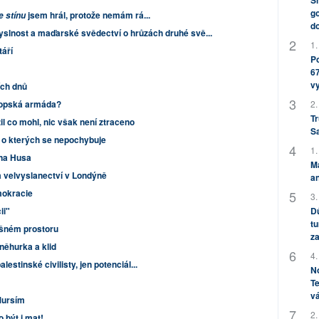
Sh
go
jsem hrál, protože nemám rá...
e stínu
do
lnost a maďarské svědectví o hrůzách druhé svě...
1.
áří
Po
67
v
ch dnů
opská armáda?
2.
Tr
l co mohl, nic však není ztraceno
S
 o kterých se nepochybuje
1.
ana Husa
M
a velvyslanectví v Londýně
an
mokracie
3.
ii"
Dů
tu
ušném prostoru
za
něhurka a klid
4.
stinské civilisty, jen potenciál...
No
Te
vá
Mursím
2.
 být i mat!