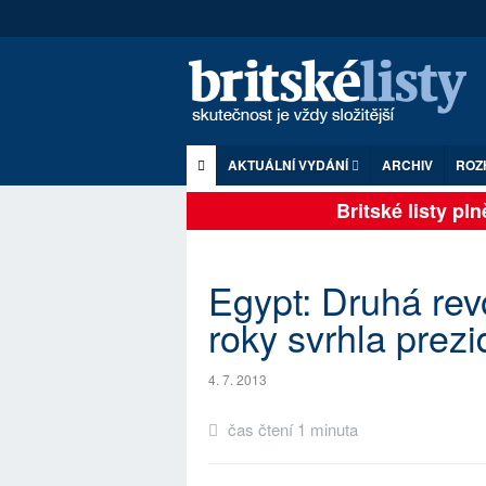
AKTUÁLNÍ VYDÁNÍ
ARCHIV
ROZ
Britské listy plně 
Egypt: Druhá rev
roky svrhla prez
4. 7. 2013
čas čtení 1 minuta