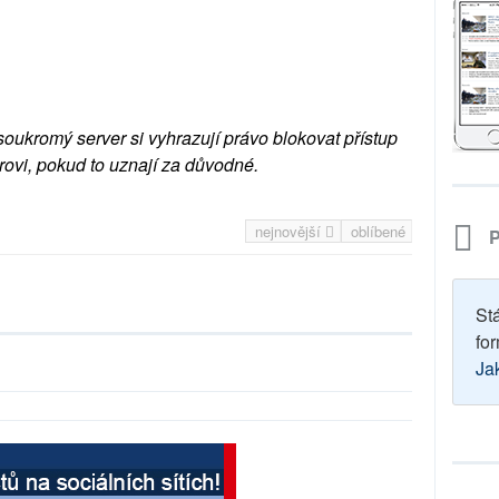
soukromý server si vyhrazují právo blokovat přístup
rovi, pokud to uznají za důvodné.
nejnovější
oblíbené
P
St
for
Ja