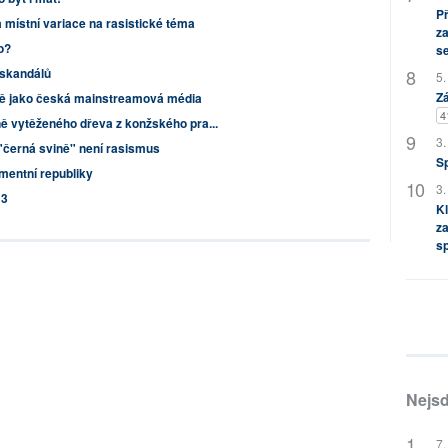
P
 místní variace na rasistické téma
za
o?
s
 skandálů
5.
Zá
ně jako česká mainstreamová média
4
ně vytěženého dřeva z konžského pra...
3.
a"černá svině" není rasismus
S
amentní republiky
3.
13
Kl
za
s
Nejsd
7.