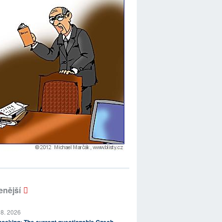
enější
 8. 2026