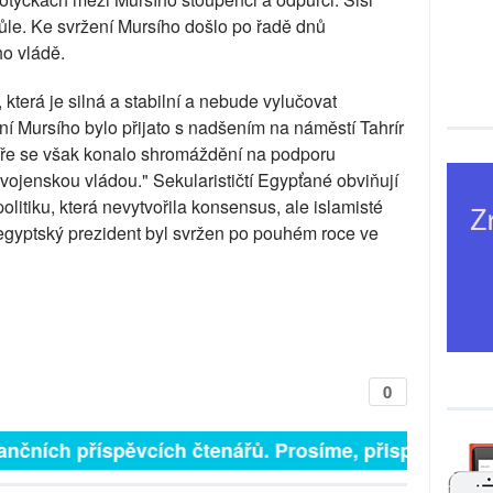
vůle. Ke svržení Mursího došlo po řadě dnů
ho vládě.
terá je silná a stabilní a nebude vylučovat
ní Mursího bylo přijato s nadšením na náměstí Tahrír
hiře se však konalo shromáždění na podporu
vojenskou vládou." Sekularističtí Egypťané obviňují
olitiku, která nevytvořila konsensus, ale islamisté
 egyptský prezident byl svržen po pouhém roce ve
0
ančních příspěvcích čtenářů. Prosíme, přispějte. ➥