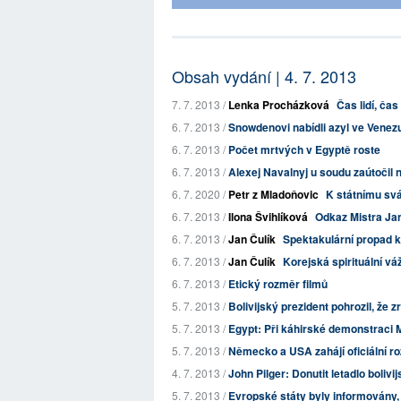
Obsah vydání | 4. 7. 2013
7. 7. 2013 /
Lenka Procházková
Čas lidí, ča
6. 7. 2013 /
Snowdenovi nabídli azyl ve Venezue
6. 7. 2013 /
Počet mrtvých v Egyptě roste
6. 7. 2013 /
Alexej Navalnyj u soudu zaútočil 
6. 7. 2020 /
Petr z Mladoňovic
K státnímu svá
6. 7. 2013 /
Ilona Švihlíková
Odkaz Mistra Jan
6. 7. 2013 /
Jan Čulík
Spektakulární propad 
6. 7. 2013 /
Jan Čulík
Korejská spirituální v
6. 7. 2013 /
Etický rozměr filmů
5. 7. 2013 /
Bolivijský prezident pohrozil, že z
5. 7. 2013 /
Egypt: Při káhirské demonstraci M
5. 7. 2013 /
Německo a USA zahájí oficiální 
4. 7. 2013 /
John Pilger: Donutit letadlo bolivij
5. 7. 2013 /
Evropské státy byly informovány, ž