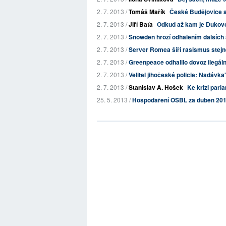
2. 7. 2013 /
Tomáš Mařík
České Budějovice a
2. 7. 2013 /
Jiří Baťa
Odkud až kam je Dukov
2. 7. 2013 /
Snowden hrozí odhalením dalších
2. 7. 2013 /
Server Romea šíří rasismus stej
2. 7. 2013 /
Greenpeace odhalilo dovoz ilegál
2. 7. 2013 /
Velitel jihočeské policie: Nadávk
2. 7. 2013 /
Stanislav A. Hošek
Ke krizi parl
25. 5. 2013 /
Hospodaření OSBL za duben 20