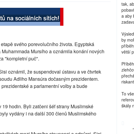
tak, a
pobavi
a aby 
zadava
Výsled
by moh
ší etapě svého porevolučního života. Egyptská
příběh
ta Muhammada Mursího a oznámila konání nových
větší 
za "kompletní puč".
Příběh
zlehčo
isi oznámil, že suspendoval ústavu a ve čtvrtek
přechá
 soudu Adliho Mansúra dočasným prezidentem.
riskant
prezidentské a parlamentní volby a bude
To vše
refero
škály 
 v 19 hodin. Byli zatčeni šéf strany Muslimské
 byly vydány i na další 300 členů Muslimského
otyčkách mezi Mursího stoupenci a odpůrci. Sisi