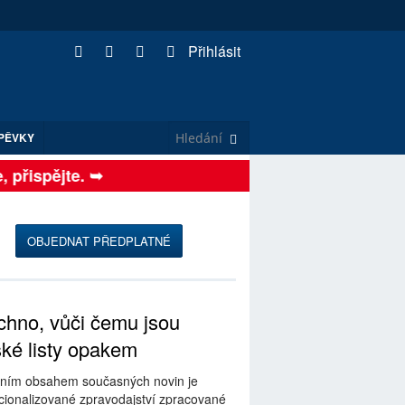
Přihlásit
PĚVKY
přispějte. ➥
OBJEDNAT PŘEDPLATNÉ
hno, vůči čemu jsou
ské listy opakem
ním obsahem současných novin je
ionalizované zpravodajství zpracované