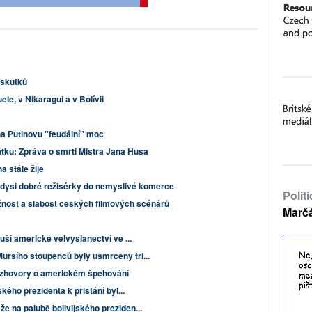
s skutků
le, v Nikaragui a v Bolívii
na Putinovu "feudální" moc
tku: Zpráva o smrti Mistra Jana Husa
a stále žije
kdysi dobré režisérky do nemyslivé komerce
Polit
ážnost a slabost českých filmových scénářů
Marč
ruší americké velvyslanectví ve ...
ursího stoupenců byly usmrceny tři...
rozhovory o americkém špehování
ského prezidenta k přistání byl...
e na palubě bolivijského preziden...