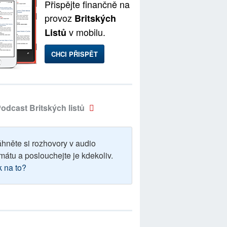
Přispějte finančně na
provoz
Britských
v mobilu.
Listů
CHCI PŘISPĚT
odcast Britských listů
áhněte si rozhovory v audio
mátu a poslouchejte je kdekoliv.
k na to?