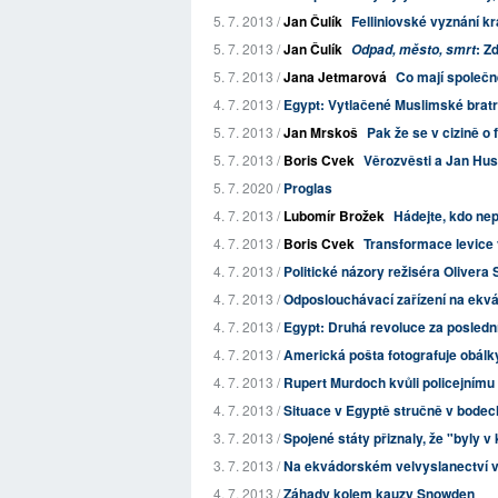
5. 7. 2013 /
Jan Čulík
Felliniovské vyznání krá
5. 7. 2013 /
Jan Čulík
: Z
Odpad, město, smrt
5. 7. 2013 /
Jana Jetmarová
Co mají společ
4. 7. 2013 /
Egypt: Vytlačené Muslimské bratr
5. 7. 2013 /
Jan Mrskoš
Pak že se v cizině o
5. 7. 2013 /
Boris Cvek
Věrozvěsti a Jan Hus
5. 7. 2020 /
Proglas
4. 7. 2013 /
Lubomír Brožek
Hádejte, kdo nep
4. 7. 2013 /
Boris Cvek
Transformace levice 
4. 7. 2013 /
Politické názory režiséra Olivera
4. 7. 2013 /
Odposlouchávací zařízení na ekvá
4. 7. 2013 /
Egypt: Druhá revoluce za posledn
4. 7. 2013 /
Americká pošta fotografuje obálky
4. 7. 2013 /
Rupert Murdoch kvůli policejnímu 
4. 7. 2013 /
Situace v Egyptě stručně v bodec
3. 7. 2013 /
Spojené státy přiznaly, že "byly v
3. 7. 2013 /
Na ekvádorském velvyslanectví v
4. 7. 2013 /
Záhady kolem kauzy Snowden