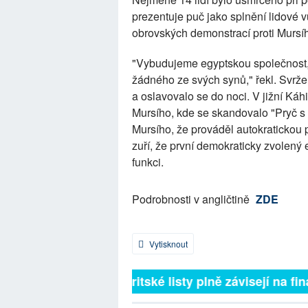
prezentuje puč jako splnění lidové 
obrovských demonstrací proti Mursí
"Vybudujeme egyptskou společnost, k
žádného ze svých synů," řekl. Svrže
a oslavovalo se do noci. V jižní Ká
Mursího, kde se skandovalo "Pryč s 
Mursího, že prováděl autokratickou p
zuří, že první demokraticky zvolený
funkci.
Podrobnosti v angličtině
ZDE
Vytisknout
Britské listy plně závisejí na fin