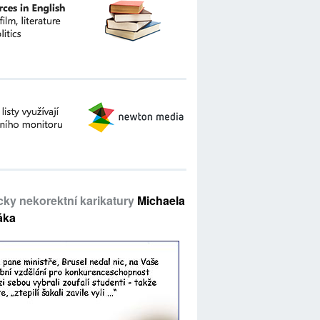
icky nekorektní karikatury
Michaela
áka