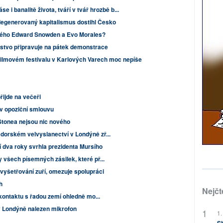
se i banalitě života, tváří v tvář hrozbě b...
degenerovaný kapitalismus dostihl Česko
ného Edward Snowden a Evo Morales?
stvo připravuje na pátek demonstrace
 filmovém festivalu v Karlových Varech moc nepíše
řijde na večeři
v opoziční smlouvu
 Stonea nejsou nic nového
dorském velvyslanectví v Londýně zř...
í dva roky svrhla prezidenta Mursího
 všech písemných zásilek, které př...
vyšetřování zuří, omezuje spolupráci
h
Nejčt
 kontaktu s řadou zemí ohledně mo...
 Londýně nalezen mikrofon
1.