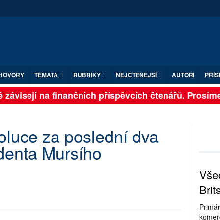
HOVORY
TÉMATA
RUBRIKY
NEJČTENĚJŠÍ
AUTOŘI
PŘÍS
závisejí na finančních příspěvcích čtenářů. Prosíme, 
oluce za poslední dva
identa Mursího
Všec
Brit
Primár
komerc