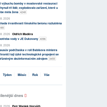
ři výbuchu bomby v moskevské restauraci
hynuli tři lidé; explodovalo zařízení, které u
ebe měla žena
4248
 8. 2026
hada trvanlivosti římského betonu rozluštěna
185
 8. 2026
Oldřich Maděra
potřeba vody v JE Dukovany
4096
 8. 2026
ausův podržtaška v roli Babišova ministra
hraničí tají úzké technologické propojení se
přízněným dezinformačním zdrojem
3455
Týden
Měsíc
Rok
Vše
ílenější dnes
 8. 2026
Petr Waniek Horváth