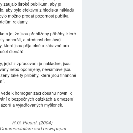
by zaujalo široké publikum, aby je
lo, aby bylo efektivní z hlediska nákladů
bylo možno prodat pozornost publika
telům reklamy.
kem je, že jsou přehlíženy příběhy, které
ly pohoršit, a přednost dostávají
y, které jsou přijatelné a zábavné pro
počet čtenářů.
y, jejichž zpracování je nákladné, jsou
vány nebo opomíjeny, nevšímavě jsou
zeny také ty příběhy, které jsou finančně
ní.
 vede k homogenizaci obsahu novin, k
vání o bezpečných otázkách a omezení
názorů a vyjadřovaných myšlenek.
R.G. Picard, (2004)
“Commercialism and newspaper