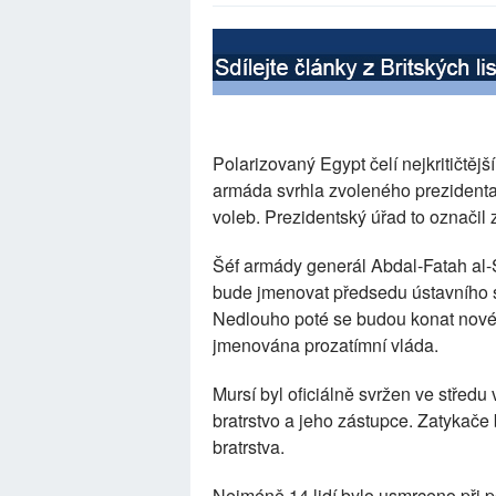
Polarizovaný Egypt čelí nejkritičtěj
armáda svrhla zvoleného preziden
voleb. Prezidentský úřad to označil 
Šéf armády generál Abdal-Fatah al-S
bude jmenovat předsedu ústavního
Nedlouho poté se budou konat nové 
jmenována prozatímní vláda.
Mursí byl oficiálně svržen ve středu
bratrstvo a jeho zástupce. Zatykače
bratrstva.
Nejméně 14 lidí bylo usmrceno při p