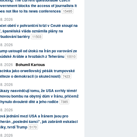
ocking: The current questionable Czech
vernment blocks the access of journalists it
es not like to its news conferences
15495
 8. 2026
čet obětí v pohraniční krizi v Ceutě stoupl na
, španělská vláda oznámila plány na
ybudování bariéry
11503
 8. 2026
ump ustoupil od útoků na Írán po varování ze
aúdské Arábie a hrozbách z Teheránu
10010
 8. 2026
Bohumil Kartous
acinka jako orwellovský pěšák trumpovské
titeze o demokracii (o skutečnosti)
7423
 8. 2026
kazy nasvědčují tomu, že USA svrhly téměř
novou bombu na obytný dům v Íránu, přičemž
hynulo dvouleté dítě a jeho rodiče
7385
 8. 2026
vá jednání mezi USA a Íránem jsou pro
herán „poslední šancí“, jak zabránit eskalaci
lky, tvrdí Trump
5170
 8. 2026