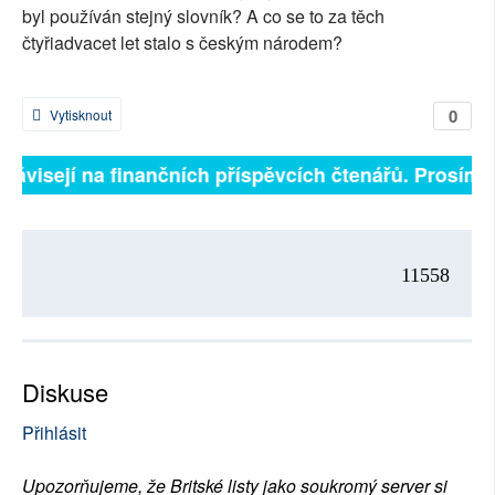
byl používán stejný slovník? A co se to za těch
čtyřiadvacet let stalo s českým národem?
0
Vytisknout
 závisejí na finančních příspěvcích čtenářů. Prosíme,
11558
Diskuse
Přihlásit
Upozorňujeme, že Britské listy jako soukromý server si