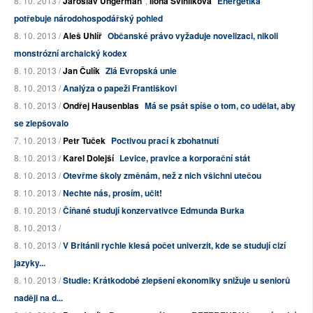
8. 10. 2013 /
Jaroslav Ungerman
,
Ilona Švihlíková
Energetika
potřebuje národohospodářský pohled
8. 10. 2013 /
Aleš Uhlíř
Občanské právo vyžaduje novelizaci, nikoli
monstrózní archaický kodex
8. 10. 2013 /
Jan Čulík
Zlá Evropská unie
8. 10. 2013 /
Analýza o papeži Františkovi
8. 10. 2013 /
Ondřej Hausenblas
Má se psát spíše o tom, co udělat, aby
se zlepšovalo
7. 10. 2013 /
Petr Tuček
Poctivou prací k zbohatnutí
8. 10. 2013 /
Karel Dolejší
Levice, pravice a korporační stát
8. 10. 2013 /
Otevřme školy změnám, než z nich všichni utečou
8. 10. 2013 /
Nechte nás, prosím, učit!
8. 10. 2013 /
Číňané studují konzervativce Edmunda Burka
8. 10. 2013 /
8. 10. 2013 /
V Británii rychle klesá počet univerzit, kde se studují cizí
jazyky...
8. 10. 2013 /
Studie: Krátkodobé zlepšení ekonomiky snižuje u seniorů
naději na d...