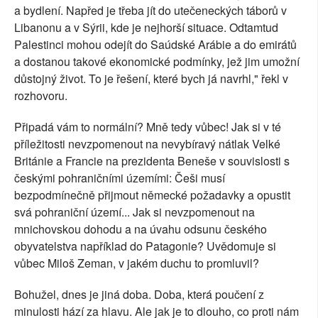
a bydlení. Napřed je třeba jít do utečeneckých táborů v
Libanonu a v Sýrii, kde je nejhorší situace. Odtamtud
Palestinci mohou odejít do Saúdské Arábie a do emirátů
a dostanou takové ekonomické podmínky, jež jim umožní
důstojný život. To je řešení, které bych já navrhl," řekl v
rozhovoru.
Připadá vám to normální? Mně tedy vůbec! Jak si v té
příležitosti nevzpomenout na nevybíravý nátlak Velké
Británie a Francie na prezidenta Beneše v souvislosti s
českými pohraničními územími: Češi musí
bezpodmínečně přijmout německé požadavky a opustit
svá pohraniční území... Jak si nevzpomenout na
mnichovskou dohodu a na úvahu odsunu českého
obyvatelstva například do Patagonie? Uvědomuje si
vůbec Miloš Zeman, v jakém duchu to promluvil?
Bohužel, dnes je jiná doba. Doba, která poučení z
minulosti hází za hlavu. Ale jak je to dlouho, co proti nám