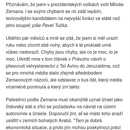
Přiznávám, že jsem v prezidentských volbách volil Miloše
SOCIÁLNÍ SÍTĚ
Zemana. I se svými chybami se mi zdál lepším,
levicovějším kandidátem na nejvyšší funkci ve státě než
RUBRIKY
jeho soupeř,
píše Pavel Tučka.
PLNÁ VERZE STRÁNEK
Uběhlo pár měsíců a mně se zdá, že jsem si měl urazit
ruku nebo zlomit obě nohy, abych k té proklaté urně
vůbec nedorazil. Chyby jsou chyby, ale co je moc, to je
moc. Utvrdil mne v tom článek v
Právu
ho návrh o
přesunutí velvyslanectví z Tel Avivu do Jeruzaléma, což
se pro mnohá média stalo zřejmě středobodem
Zemanových názorů, ale odstavec o kus dál, který média
víceméně pominula a který zní takto:
Palestinci podle Zemana musí okamžitě uznat Izrael jako
židovský stát a zříci se požadavku na návrat na území
autonomie a Izraele. Doporučil jim, ať se místo toho snaží
usídlit v zemích bohatých Arabů. "Tam je dobrá
ekonomická situace, a proto jim mohou poskytnout práci