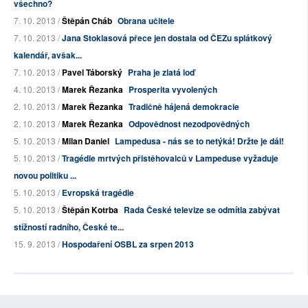
všechno?
7. 10. 2013 /
Štěpán Cháb
Obrana učitele
7. 10. 2013 /
Jana Stoklasová přece jen dostala od ČEZu splátkový
kalendář, avšak...
7. 10. 2013 /
Pavel Táborský
Praha je zlatá loď
4. 10. 2013 /
Marek Řezanka
Prosperita vyvolených
2. 10. 2013 /
Marek Řezanka
Tradičně hájená demokracie
2. 10. 2013 /
Marek Řezanka
Odpovědnost nezodpovědných
5. 10. 2013 /
Milan Daniel
Lampedusa - nás se to netýká! Držte je dál!
5. 10. 2013 /
Tragédie mrtvých přistěhovalců v Lampeduse vyžaduje
novou politiku ...
5. 10. 2013 /
Evropská tragédie
5. 10. 2013 /
Štěpán Kotrba
Rada České televize se odmítla zabývat
stížností radního, České te...
15. 9. 2013 /
Hospodaření OSBL za srpen 2013