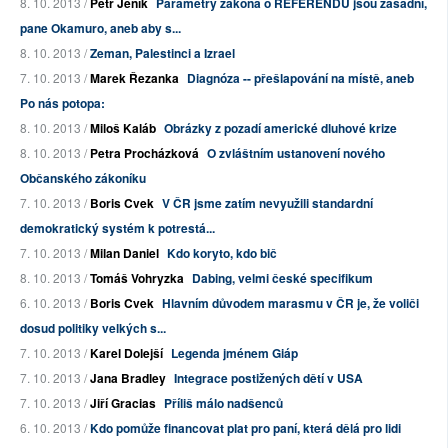
8. 10. 2013 /
Petr Jeník
Parametry zákona o REFERENDU jsou zásadní,
pane Okamuro, aneb aby s...
8. 10. 2013 /
Zeman, Palestinci a Izrael
7. 10. 2013 /
Marek Řezanka
Diagnóza -- přešlapování na místě, aneb
Po nás potopa:
8. 10. 2013 /
Miloš Kaláb
Obrázky z pozadí americké dluhové krize
8. 10. 2013 /
Petra Procházková
O zvláštním ustanovení nového
Občanského zákoníku
7. 10. 2013 /
Boris Cvek
V ČR jsme zatím nevyužili standardní
demokratický systém k potrestá...
7. 10. 2013 /
Milan Daniel
Kdo koryto, kdo bič
8. 10. 2013 /
Tomáš Vohryzka
Dabing, velmi české specifikum
6. 10. 2013 /
Boris Cvek
Hlavním důvodem marasmu v ČR je, že voliči
dosud politiky velkých s...
7. 10. 2013 /
Karel Dolejší
Legenda jménem Giáp
7. 10. 2013 /
Jana Bradley
Integrace postižených dětí v USA
7. 10. 2013 /
Jiří Gracias
Příliš málo nadšenců
6. 10. 2013 /
Kdo pomůže financovat plat pro paní, která dělá pro lidi