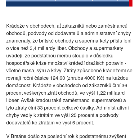
SOCIÁLNÍ SÍTĚ
RUBRIKY
Krádeže v obchodech, ať zákazníků nebo zaměstnanců
obchodů, podvody od dodavatelů a administrativní chyby
PLNÁ VERZE STRÁNEK
znamenaly, že britské obchody a supermarkety přišlu loni
o více než 3,4 miliardy liber. Obchody a supermarkety
uvádějí, že podstatnou měrou stouplo v důsledku
hospodářské krize množství krádeží dražších potravin -
včetně masa, sýru a kávy. Ztráty způsobené krádežemi se
rovnají roční částce 124,60 (zhruba 4000 Kč) na každou
domácnost. Krádeže v obchodech od zákazníků činí 36
procent veškerých ztrát obchodů, ve výši 1,22 miliaard
libeer. Avšak kradou také zaměstnanci supermarketů a
tyto ztráty činí 33 procent celkové částky. Administrativní
chyby vedly k ztrátám ve výši 25 procent a podvody
dodavatelů ke ztrátám ve výši 6 procent.
V Británii došlo za poslední rok k podstatnému zvýšení