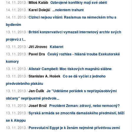
14. 11. 2013 /
Miloš Kaláb
Ozbrojené konflikty mají své oběti
14. 11. 2013 /
Karel Dolejší
...nolentem trahunt
14. 11. 2013 /
Cizinci nejsou vítáni: Rasismus na německém trhu s
bydlením
13. 11. 2013 /
Britští konzervativci vymazali internetový archiv svých
projevů z l...
13. 11. 2013 /
Jiří Jírovec
Kabaret
13. 11. 2013 /
Pavel Drs
Český rozhlas - hlásná trouba Exekutorské
komory
13. 11. 2013 /
Alistair Campbell: Moc tiskových magnátů slábne
13. 11. 2013 /
Stanislav A. Hošek
Co se dá vyčíst z jednoho
předvolebního plakátu
13. 11. 2013 /
Jan Čulík
Je "Uděláme pořádek s nepřizpůsobivými
občany" nepřípustné předvole...
13. 11. 2013 /
Josef Brož
Prezident Zeman: zdravý, nebo nemocný?
13. 11. 2013 /
Syrská armáda se zmocnila damašského předměstí, blíží
se k Aleppu
13. 11. 2013 /
Porevoluční Egypt je k ženám nejméně přívětivou zemí