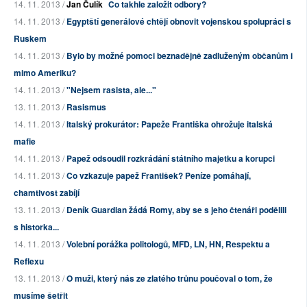
14. 11. 2013 /
Jan Čulík
Co takhle založit odbory?
14. 11. 2013 /
Egyptští generálové chtějí obnovit vojenskou spolupráci s
Ruskem
14. 11. 2013 /
Bylo by možné pomoci beznadějně zadluženým občanům i
mimo Ameriku?
14. 11. 2013 /
"Nejsem rasista, ale..."
13. 11. 2013 /
Rasismus
14. 11. 2013 /
Italský prokurátor: Papeže Františka ohrožuje italská
mafie
14. 11. 2013 /
Papež odsoudil rozkrádání státního majetku a korupci
14. 11. 2013 /
Co vzkazuje papež František? Peníze pomáhají,
chamtivost zabíjí
13. 11. 2013 /
Deník Guardian žádá Romy, aby se s jeho čtenáři podělili
s historka...
14. 11. 2013 /
Volební porážka politologů, MFD, LN, HN, Respektu a
Reflexu
13. 11. 2013 /
O muži, který nás ze zlatého trůnu poučoval o tom, že
musíme šetřit