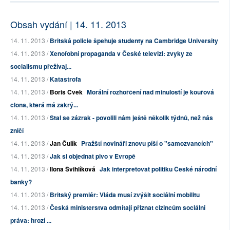
Obsah vydání | 14. 11. 2013
14. 11. 2013 /
Britská policie špehuje studenty na Cambridge University
14. 11. 2013 /
Xenofobní propaganda v České televizi: zvyky ze
socialismu přežívaj...
14. 11. 2013 /
Katastrofa
14. 11. 2013 /
Boris Cvek
Morální rozhořčení nad minulostí je kouřová
clona, která má zakrý...
14. 11. 2013 /
Stal se zázrak - povolili nám ještě několik týdnů, než nás
zničí
14. 11. 2013 /
Jan Čulík
Pražští novináři znovu píší o "samozvancích"
14. 11. 2013 /
Jak si objednat pivo v Evropě
14. 11. 2013 /
Ilona Švihlíková
Jak interpretovat politiku České národní
banky?
14. 11. 2013 /
Britský premiér: Vláda musí zvýšit sociální mobilitu
14. 11. 2013 /
Česká ministerstva odmítají přiznat cizincům sociální
práva: hrozí ...