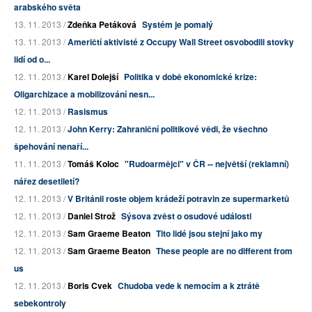
arabského světa
13. 11. 2013 /
Zdeňka Petáková
Systém je pomalý
13. 11. 2013 /
Američtí aktivisté z Occupy Wall Street osvobodili stovky
lidí od o...
12. 11. 2013 /
Karel Dolejší
Politika v době ekonomické krize:
Oligarchizace a mobilizování nesn...
12. 11. 2013 /
Rasismus
12. 11. 2013 /
John Kerry: Zahraniční politikové vědi, že všechno
špehování nenaří...
11. 11. 2013 /
Tomáš Koloc
"Rudoarmějci" v ČR -- největší (reklamní)
nářez desetiletí?
12. 11. 2013 /
V Británii roste objem krádeží potravin ze supermarketů
12. 11. 2013 /
Daniel Strož
Sýsova zvěst o osudové události
12. 11. 2013 /
Sam Graeme Beaton
Tito lidé jsou stejní jako my
12. 11. 2013 /
Sam Graeme Beaton
These people are no different from
us
12. 11. 2013 /
Boris Cvek
Chudoba vede k nemocím a k ztrátě
sebekontroly