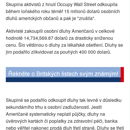
Skupina aktivistů z hnutí Occupy Wall Street odkoupila
SOCIÁLNÍ SÍTĚ
během loňského roku téměř 15 milionů dolarů osobních
dluhů amerických občanů a pak je "zrušila".
RUBRIKY
Aktivisté zakoupili osobní dluhy Američanů v celkové
PLNÁ VERZE STRÁNEK
hodnotě 14,734,569.87 dolarů za drasticky sníženou
cenu. Šlo většinou o dluhy za lékařské ošetření. Dluhy se
jim podařilo zlikvidovat za pouhých 400 000 dolarů.
Skupině se podařilo odkoupit dluhy tak levně v důsledku
sekundárního trhu s osobní zadlužeností. Jestli
Američané systematicky neplatí půjčky, dluhy na
úvěrových kartách či poplatky za zdravotní péči, banka
nebo věřitel nakonec prodá dluh třetí straně. Dluhy se třetí