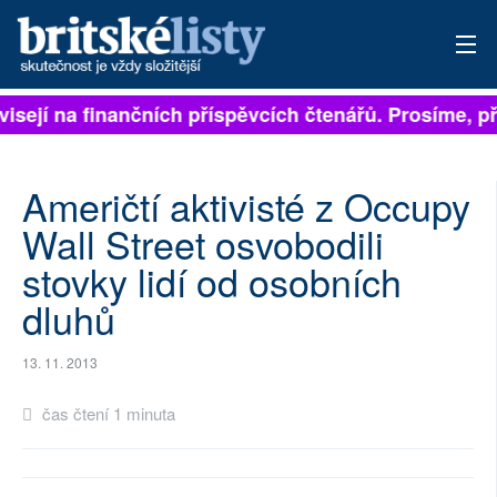
visejí na finančních příspěvcích čtenářů. Prosíme, při
PŘIHLÁSIT
AKTUÁLNÍ VYDÁNÍ
Američtí aktivisté z Occupy
ARCHIV
Wall Street osvobodili
stovky lidí od osobních
ROZHOVORY
dluhů
TÉMATA
13. 11. 2013
NEJČTENĚJŠÍ ZA 7 DNÍ
čas čtení 1 minuta
AUTOŘI
PŘÍSPĚVKY NA PROVOZ