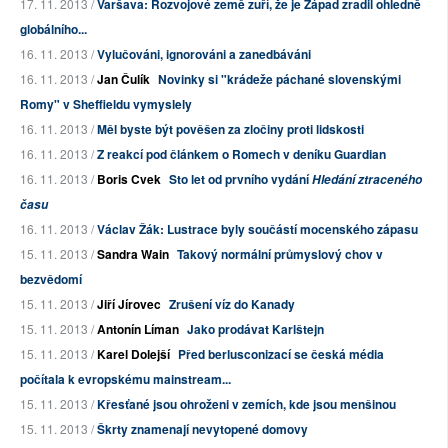
17. 11. 2013 /
Varšava: Rozvojové země zuří, že je Západ zradil ohledně
globálního...
16. 11. 2013 /
Vylučováni, ignorováni a zanedbáváni
16. 11. 2013 /
Jan Čulík
Novinky si "krádeže páchané slovenskými
Romy" v Sheffieldu vymyslely
16. 11. 2013 /
Měl byste být pověšen za zločiny proti lidskosti
16. 11. 2013 /
Z reakcí pod článkem o Romech v deníku Guardian
16. 11. 2013 /
Boris Cvek
Sto let od prvního vydání
Hledání ztraceného
času
16. 11. 2013 /
Václav Žák: Lustrace byly součástí mocenského zápasu
15. 11. 2013 /
Sandra Wain
Takový normální průmyslový chov v
bezvědomí
15. 11. 2013 /
Jiří Jírovec
Zrušení víz do Kanady
15. 11. 2013 /
Antonín Líman
Jako prodávat Karlštejn
15. 11. 2013 /
Karel Dolejší
Před berlusconizací se česká média
počítala k evropskému mainstream...
15. 11. 2013 /
Křesťané jsou ohroženi v zemích, kde jsou menšinou
15. 11. 2013 /
Škrty znamenají nevytopené domovy