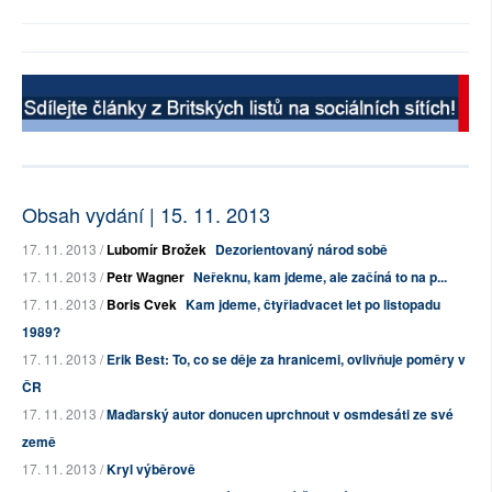
Obsah vydání | 15. 11. 2013
17. 11. 2013 /
Lubomír Brožek
Dezorientovaný národ sobě
17. 11. 2013 /
Petr Wagner
Neřeknu, kam jdeme, ale začíná to na p...
17. 11. 2013 /
Boris Cvek
Kam jdeme, čtyřiadvacet let po listopadu
1989?
17. 11. 2013 /
Erik Best: To, co se děje za hranicemi, ovlivňuje poměry v
ČR
17. 11. 2013 /
Maďarský autor donucen uprchnout v osmdesáti ze své
země
17. 11. 2013 /
Kryl výběrově