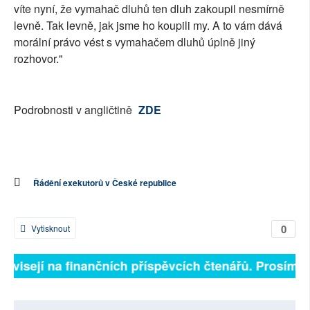
víte nyní, že vymahač dluhů ten dluh zakoupil nesmírně
levně. Tak levně, jak jsme ho koupili my. A to vám dává
morální právo vést s vymahačem dluhů úplně jiný
rozhovor."
Podrobnosti v angličtině
ZDE
Řádění exekutorů v České republice
0
Vytisknout
 závisejí na finančních příspěvcích čtenářů. Prosíme, 