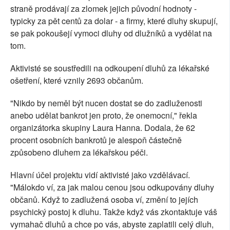
straně prodávají za zlomek jejich původní hodnoty -
typicky za pět centů za dolar - a firmy, které dluhy skupují,
se pak pokoušejí vymoci dluhy od dlužníků a vydělat na
tom.
Aktivisté se soustředili na odkoupení dluhů za lékařské
ošetření, které vznily 2693 občanům.
"Nikdo by neměl být nucen dostat se do zadluženosti
anebo udělat bankrot jen proto, že onemocní," řekla
organizátorka skupiny Laura Hanna. Dodala, že 62
procent osobních bankrotů je alespoň částečně
způsobeno dluhem za lékařskou péči.
Hlavní účel projektu vidí aktivisté jako vzdělávací.
"Málokdo ví, za jak malou cenou jsou odkupovány dluhy
občanů. Když to zadlužená osoba ví, změní to jejích
psychický postoj k dluhu. Takže když vás zkontaktuje váš
vymahač dluhů a chce po vás, abyste zaplatili celý dluh,