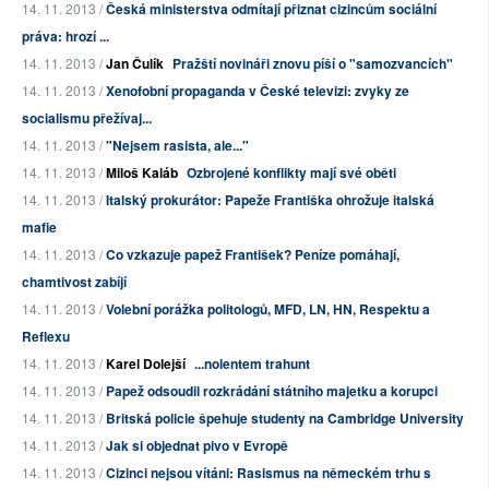
14. 11. 2013 /
Česká ministerstva odmítají přiznat cizincům sociální
práva: hrozí ...
14. 11. 2013 /
Jan Čulík
Pražští novináři znovu píší o "samozvancích"
14. 11. 2013 /
Xenofobní propaganda v České televizi: zvyky ze
socialismu přežívaj...
14. 11. 2013 /
"Nejsem rasista, ale..."
14. 11. 2013 /
Miloš Kaláb
Ozbrojené konflikty mají své oběti
14. 11. 2013 /
Italský prokurátor: Papeže Františka ohrožuje italská
mafie
14. 11. 2013 /
Co vzkazuje papež František? Peníze pomáhají,
chamtivost zabíjí
14. 11. 2013 /
Volební porážka politologů, MFD, LN, HN, Respektu a
Reflexu
14. 11. 2013 /
Karel Dolejší
...nolentem trahunt
14. 11. 2013 /
Papež odsoudil rozkrádání státního majetku a korupci
14. 11. 2013 /
Britská policie špehuje studenty na Cambridge University
14. 11. 2013 /
Jak si objednat pivo v Evropě
14. 11. 2013 /
Cizinci nejsou vítáni: Rasismus na německém trhu s