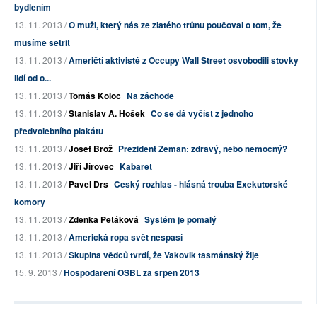
bydlením
13. 11. 2013 /
O muži, který nás ze zlatého trůnu poučoval o tom, že
musíme šetřit
13. 11. 2013 /
Američtí aktivisté z Occupy Wall Street osvobodili stovky
lidí od o...
13. 11. 2013 /
Tomáš Koloc
Na záchodě
13. 11. 2013 /
Stanislav A. Hošek
Co se dá vyčíst z jednoho
předvolebního plakátu
13. 11. 2013 /
Josef Brož
Prezident Zeman: zdravý, nebo nemocný?
13. 11. 2013 /
Jiří Jírovec
Kabaret
13. 11. 2013 /
Pavel Drs
Český rozhlas - hlásná trouba Exekutorské
komory
13. 11. 2013 /
Zdeňka Petáková
Systém je pomalý
13. 11. 2013 /
Americká ropa svět nespasí
13. 11. 2013 /
Skupina vědců tvrdí, že Vakovlk tasmánský žije
15. 9. 2013 /
Hospodaření OSBL za srpen 2013