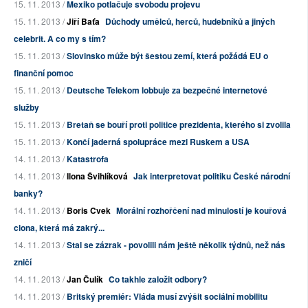
15. 11. 2013 /
Mexiko potlačuje svobodu projevu
15. 11. 2013 /
Jiří Baťa
Důchody umělců, herců, hudebníků a jiných
celebrit. A co my s tím?
15. 11. 2013 /
Slovinsko může být šestou zemí, která požádá EU o
finanční pomoc
15. 11. 2013 /
Deutsche Telekom lobbuje za bezpečné internetové
služby
15. 11. 2013 /
Bretaň se bouří proti politice prezidenta, kterého si zvolila
15. 11. 2013 /
Končí jaderná spolupráce mezi Ruskem a USA
14. 11. 2013 /
Katastrofa
14. 11. 2013 /
Ilona Švihlíková
Jak interpretovat politiku České národní
banky?
14. 11. 2013 /
Boris Cvek
Morální rozhořčení nad minulostí je kouřová
clona, která má zakrý...
14. 11. 2013 /
Stal se zázrak - povolili nám ještě několik týdnů, než nás
zničí
14. 11. 2013 /
Jan Čulík
Co takhle založit odbory?
14. 11. 2013 /
Britský premiér: Vláda musí zvýšit sociální mobilitu