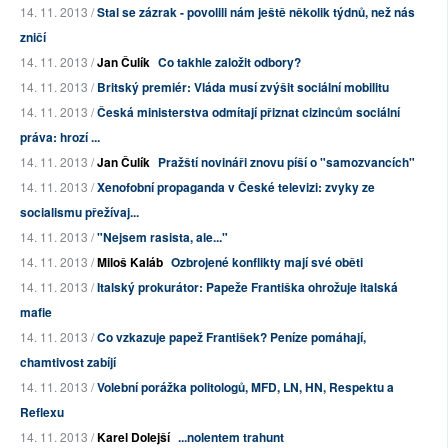
14. 11. 2013 /
Stal se zázrak - povolili nám ještě několik týdnů, než nás
zničí
14. 11. 2013 /
Jan Čulík
Co takhle založit odbory?
14. 11. 2013 /
Britský premiér: Vláda musí zvýšit sociální mobilitu
14. 11. 2013 /
Česká ministerstva odmítají přiznat cizincům sociální
práva: hrozí ...
14. 11. 2013 /
Jan Čulík
Pražští novináři znovu píší o "samozvancích"
14. 11. 2013 /
Xenofobní propaganda v České televizi: zvyky ze
socialismu přežívaj...
14. 11. 2013 /
"Nejsem rasista, ale..."
14. 11. 2013 /
Miloš Kaláb
Ozbrojené konflikty mají své oběti
14. 11. 2013 /
Italský prokurátor: Papeže Františka ohrožuje italská
mafie
14. 11. 2013 /
Co vzkazuje papež František? Peníze pomáhají,
chamtivost zabíjí
14. 11. 2013 /
Volební porážka politologů, MFD, LN, HN, Respektu a
Reflexu
14. 11. 2013 /
Karel Dolejší
...nolentem trahunt