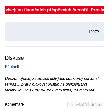
 závisejí na finančních příspěvcích čtenářů. Prosíme, 
12072
Diskuse
Přihlásit
Upozorňujeme, že Britské listy jako soukromý server si
vyhrazují právo blokovat přístup na diskusní fóra
jakémukoliv diskutérovi, pokud to uznají za důvodné.
Komentáře
nejnovější
oblíbené