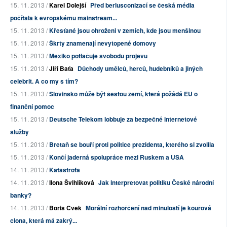
15. 11. 2013 /
Karel Dolejší
Před berlusconizací se česká média
počítala k evropskému mainstream...
15. 11. 2013 /
Křesťané jsou ohroženi v zemích, kde jsou menšinou
15. 11. 2013 /
Škrty znamenají nevytopené domovy
15. 11. 2013 /
Mexiko potlačuje svobodu projevu
15. 11. 2013 /
Jiří Baťa
Důchody umělců, herců, hudebníků a jiných
celebrit. A co my s tím?
15. 11. 2013 /
Slovinsko může být šestou zemí, která požádá EU o
finanční pomoc
15. 11. 2013 /
Deutsche Telekom lobbuje za bezpečné internetové
služby
15. 11. 2013 /
Bretaň se bouří proti politice prezidenta, kterého si zvolila
15. 11. 2013 /
Končí jaderná spolupráce mezi Ruskem a USA
14. 11. 2013 /
Katastrofa
14. 11. 2013 /
Ilona Švihlíková
Jak interpretovat politiku České národní
banky?
14. 11. 2013 /
Boris Cvek
Morální rozhořčení nad minulostí je kouřová
clona, která má zakrý...