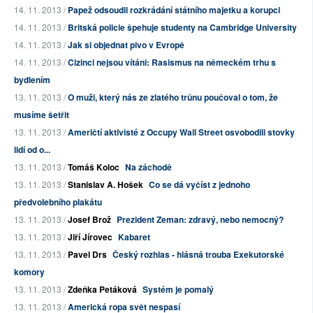
14. 11. 2013 /
Papež odsoudil rozkrádání státního majetku a korupci
14. 11. 2013 /
Britská policie špehuje studenty na Cambridge University
14. 11. 2013 /
Jak si objednat pivo v Evropě
14. 11. 2013 /
Cizinci nejsou vítáni: Rasismus na německém trhu s
bydlením
13. 11. 2013 /
O muži, který nás ze zlatého trůnu poučoval o tom, že
musíme šetřit
13. 11. 2013 /
Američtí aktivisté z Occupy Wall Street osvobodili stovky
lidí od o...
13. 11. 2013 /
Tomáš Koloc
Na záchodě
13. 11. 2013 /
Stanislav A. Hošek
Co se dá vyčíst z jednoho
předvolebního plakátu
13. 11. 2013 /
Josef Brož
Prezident Zeman: zdravý, nebo nemocný?
13. 11. 2013 /
Jiří Jírovec
Kabaret
13. 11. 2013 /
Pavel Drs
Český rozhlas - hlásná trouba Exekutorské
komory
13. 11. 2013 /
Zdeňka Petáková
Systém je pomalý
13. 11. 2013 /
Americká ropa svět nespasí