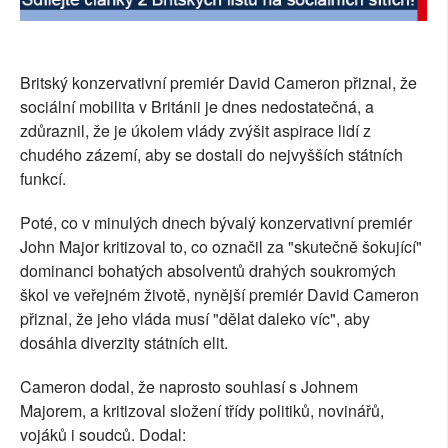
SOCIÁLNÍ SÍTĚ
RUBRIKY
Britský konzervativní premiér David Cameron přiznal, že
sociální mobilita v Británii je dnes nedostatečná, a
PLNÁ VERZE STRÁNEK
zdůraznil, že je úkolem vlády zvýšit aspirace lidí z
chudého zázemí, aby se dostali do nejvyšších státních
funkcí.
Poté, co v minulých dnech bývalý konzervativní premiér
John Major kritizoval to, co označil za "skutečně šokující"
dominanci bohatých absolventů drahých soukromých
škol ve veřejném životě, nynější premiér David Cameron
přiznal, že jeho vláda musí "dělat daleko víc", aby
dosáhla diverzity státních elit.
Cameron dodal, že naprosto souhlasí s Johnem
Majorem, a kritizoval složení třídy politiků, novinářů,
vojáků i soudců. Dodal: