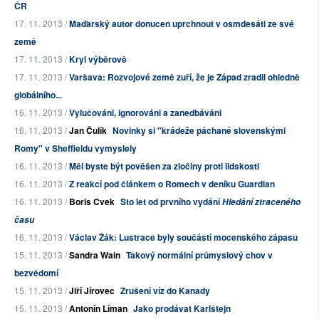
ČR
17. 11. 2013 /
Maďarský autor donucen uprchnout v osmdesáti ze své
země
17. 11. 2013 /
Kryl výběrově
17. 11. 2013 /
Varšava: Rozvojové země zuří, že je Západ zradil ohledně
globálního...
16. 11. 2013 /
Vylučováni, ignorováni a zanedbáváni
16. 11. 2013 /
Jan Čulík
Novinky si "krádeže páchané slovenskými
Romy" v Sheffieldu vymyslely
16. 11. 2013 /
Měl byste být pověšen za zločiny proti lidskosti
16. 11. 2013 /
Z reakcí pod článkem o Romech v deníku Guardian
16. 11. 2013 /
Boris Cvek
Sto let od prvního vydání
Hledání ztraceného
času
16. 11. 2013 /
Václav Žák: Lustrace byly součástí mocenského zápasu
15. 11. 2013 /
Sandra Wain
Takový normální průmyslový chov v
bezvědomí
15. 11. 2013 /
Jiří Jírovec
Zrušení víz do Kanady
15. 11. 2013 /
Antonín Líman
Jako prodávat Karlštejn