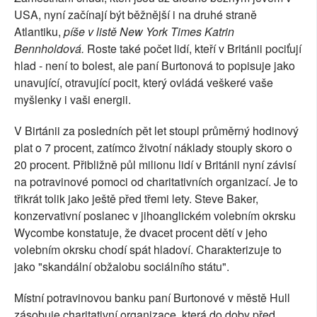
USA, nyní začínají být běžnější i na druhé straně
Atlantiku,
píše v listě New York Times Katrin
Bennholdová.
Roste také počet lidí, kteří v Británii pociťují
hlad - není to bolest, ale paní Burtonová to popisuje jako
unavující, otravující pocit, který ovládá veškeré vaše
myšlenky i vaši energii.
V Birtánii za posledních pět let stoupl průměrný hodinový
plat o 7 procent, zatímco životní náklady stouply skoro o
20 procent. Přibližně půl milionu lidí v Británii nyní závisí
na potravinové pomoci od charitativních organizací. Je to
třikrát tolik jako ještě před třemi lety. Steve Baker,
konzervativní poslanec v jihoanglickém volebním okrsku
Wycombe konstatuje, že dvacet procent dětí v jeho
volebním okrsku chodí spát hladoví. Charakterizuje to
jako "skandální obžalobu sociálního státu".
Místní potravinovou banku paní Burtonové v městě Hull
zásobuje charitativní organizace, která do doby před