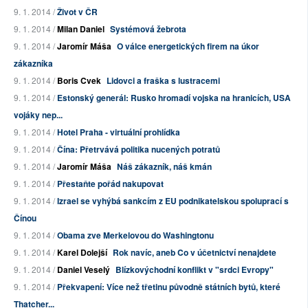
9. 1. 2014 /
Život v ČR
9. 1. 2014 /
Milan Daniel
Systémová žebrota
9. 1. 2014 /
Jaromír Máša
O válce energetických firem na úkor
zákazníka
9. 1. 2014 /
Boris Cvek
Lidovci a fraška s lustracemi
9. 1. 2014 /
Estonský generál: Rusko hromadí vojska na hranicích, USA
vojáky nep...
9. 1. 2014 /
Hotel Praha - virtuální prohlídka
9. 1. 2014 /
Čína: Přetrvává politika nucených potratů
9. 1. 2014 /
Jaromír Máša
Náš zákazník, náš kmán
9. 1. 2014 /
Přestaňte pořád nakupovat
9. 1. 2014 /
Izrael se vyhýbá sankcím z EU podnikatelskou spoluprací s
Čínou
9. 1. 2014 /
Obama zve Merkelovou do Washingtonu
9. 1. 2014 /
Karel Dolejší
Rok navíc, aneb Co v účetnictví nenajdete
9. 1. 2014 /
Daniel Veselý
Blízkovýchodní konflikt v "srdci Evropy"
9. 1. 2014 /
Překvapení: Více než třetinu původně státních bytů, které
Thatcher...