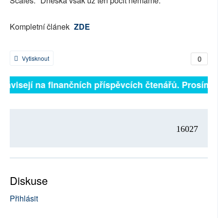
Scales. "Dneska však už ten pocit nemáme."
Kompletní článek
ZDE
0
Vytisknout
 závisejí na finančních příspěvcích čtenářů. Prosíme, 
16027
Diskuse
Přihlásit