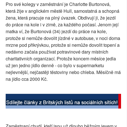
Pro své kolegy v zaměstnání je Charlotte Burtonová,
SOCIÁLNÍ SÍTĚ
která žije v anglickém městě Hull, samostatná a schopná
žena, která pracuje na plný úvazek. Obdivují ji, že jezdí
RUBRIKY
do práce na kole i v zimě, za každého počasí. Jenom její
matka ví, že Burtonová (34) jezdí do práce na kole,
PLNÁ VERZE STRÁNEK
protože si nemůže dovolit jízdné v autobuse, v noci doma
mrzne pod přikrývkou, protože si nemůže dovolit topení a
nedávno začala používat potravinové dary místních
charitativních organizací. Protože koncem měsíce jedla
už jen jedno jídlo denně - co bylo v supermarketu
nejlevnější, nejčastěji těstoviny nebo chleba. Měsíčně má
na jídlo cca 2000 Kč.
Zaměstnaní chudí, kteří jsou už dlouho běžným jevem v