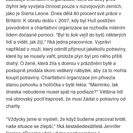
čtyřmi lety vyvíjela činnost pouze v rozvojových zemích,
jako je Sierra Leone. Dnes dělá 80 procent své práce v
Británii. K obratu došlo r. 2007, kdy byl Hull postižen
povodněmi a charitativní organizace se rozhodla místním
lidem dočasně pomoci. "Byl to šok vejít do bytů některých
lidí a vidět, jak žijí," říká jedna pracovnice. Vypráví
například o muži, který odmítl přijmout jakékoliv potraviny,
které by se musely vařit, protože plyn byl pro něho příliš
drahý. O ženě, která žila s dcerou v prázdném bytě a
postupně prodala skoro veškerý nábytek, aby za to mohla
koupit potraviny. Charitativní organizace jim přivezla
starou pohovku a holčička v bytě řekla: "Maminko, tak
dneska nebudeme muset spát na podlaze?" Většina lidí
má obrovský pocit trapnosti, že musí žádat o potraviny od
charity.
"Vždycky jsme si mysleli, že když budeme pracovat tvrdě,
naše situace se zlepší," říká šestašedesátiletá Jennifer