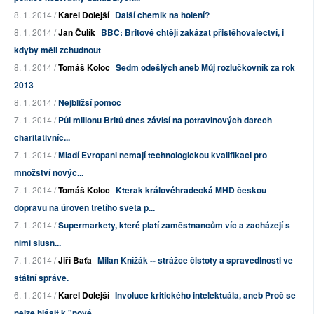
8. 1. 2014 /
Karel Dolejší
Další chemik na holení?
8. 1. 2014 /
Jan Čulík
BBC: Britové chtějí zakázat přistěhovalectví, i
kdyby měli zchudnout
8. 1. 2014 /
Tomáš Koloc
Sedm odešlých aneb Můj rozlučkovník za rok
2013
8. 1. 2014 /
Nejbližší pomoc
7. 1. 2014 /
Půl milionu Britů dnes závisí na potravinových darech
charitativníc...
7. 1. 2014 /
Mladí Evropani nemají technologickou kvalifikaci pro
množství novýc...
7. 1. 2014 /
Tomáš Koloc
Kterak královéhradecká MHD českou
dopravu na úroveň třetího světa p...
7. 1. 2014 /
Supermarkety, které platí zaměstnancům víc a zacházejí s
nimi slušn...
7. 1. 2014 /
Jiří Baťa
Milan Knížák -- strážce čistoty a spravedlnosti ve
státní správě.
6. 1. 2014 /
Karel Dolejší
Involuce kritického intelektuála, aneb Proč se
nelze hlásit k "nové...