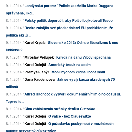
9. 1. 2014 /
Londýnská porota: "Policie zastřelila Marka Duggana
oprávněně, i kd...
8. 1. 2014 /
Polský politik doporučil, aby Poláci bojkotovali Tesco
9. 1. 2014 /
Řecko zahájilo své předsednictví EU prohlášením, že
politika škrtů ...
9. 1. 2014 /
Karol Krpala
Slovensko 2013: Od neo-liberalizmu k neo-
ludáctvu?
9. 1. 2014 /
Miroslav Vejlupek
Křivda na Janu Vrbovi spáchaná
8. 1. 2014 /
Karel Dolejší
Americký brouk na sedm
8. 1. 2014 /
Přemysl Janýr
Mohli bychom klidně i bohatnout
8. 1. 2014 /
Dana Krudencová
Jak se vyvíjí kauza ukradených 70
milionů
8. 1. 2014 /
Alfred Hitchcock vytvořil dokumentární film o holocaustu.
Teprve te...
8. 1. 2014 /
Čína zablokovala stránky deníku
Guardian
9. 1. 2014 /
Karel Dolejší
O válce - bez Clausewitze
8. 1. 2014 /
Karel Dolejší
O požadavku poskytnout v mezinárodní
politice nezvratný důkaz zlých...