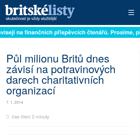
ávisejí na finančních příspěvcích čtenářů. Prosíme, př
PŘIHLÁSIT
AKTUÁLNÍ VYDÁNÍ
Půl milionu Britů dnes
ARCHIV
závisí na potravinových
darech charitativních
ROZHOVORY
organizací
TÉMATA
7. 1. 2014
NEJČTENĚJŠÍ ZA 7 DNÍ
čas čtení 2 minuty
AUTOŘI
PŘÍSPĚVKY NA PROVOZ