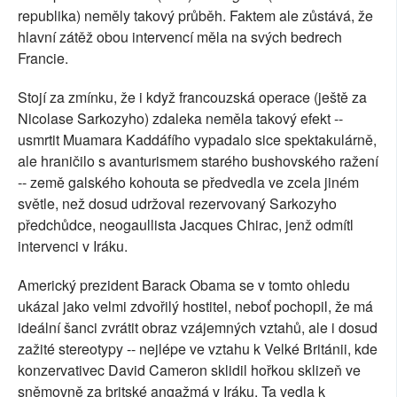
republika) neměly takový průběh. Faktem ale zůstává, že
hlavní zátěž obou intervencí měla na svých bedrech
Francie.
Stojí za zmínku, že i když francouzská operace (ještě za
Nicolase Sarkozyho) zdaleka neměla takový efekt --
usmrtit Muamara Kaddáfího vypadalo sice spektakulárně,
ale hraničilo s avanturismem starého bushovského ražení
-- země galského kohouta se předvedla ve zcela jiném
světle, než dosud udržoval rezervovaný Sarkozyho
předchůdce, neogaullista Jacques Chirac, jenž odmítl
intervenci v Iráku.
Americký prezident Barack Obama se v tomto ohledu
ukázal jako velmi zdvořilý hostitel, neboť pochopil, že má
ideální šanci zvrátit obraz vzájemných vztahů, ale i dosud
zažité stereotypy -- nejlépe ve vztahu k Velké Británii, kde
konzervativec David Cameron sklidil hořkou sklizeň ve
sněmovně za britské angažmá v Iráku. Ta vedla k