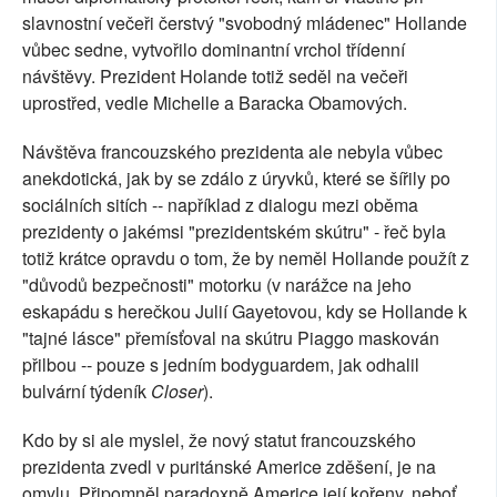
slavnostní večeři čerstvý "svobodný mládenec" Hollande
vůbec sedne, vytvořilo dominantní vrchol třídenní
návštěvy. Prezident Holande totiž seděl na večeři
uprostřed, vedle Michelle a Baracka Obamových.
Návštěva francouzského prezidenta ale nebyla vůbec
anekdotická, jak by se zdálo z úryvků, které se šířily po
sociálních sitích -- například z dialogu mezi oběma
prezidenty o jakémsi "prezidentském skútru" - řeč byla
totiž krátce opravdu o tom, že by neměl Hollande použít z
"důvodů bezpečnosti" motorku (v narážce na jeho
eskapádu s herečkou Julií Gayetovou, kdy se Hollande k
"tajné lásce" přemísťoval na skútru Piaggo maskován
přilbou -- pouze s jedním bodyguardem, jak odhalil
bulvární týdeník
Closer
).
Kdo by si ale myslel, že nový statut francouzského
prezidenta zvedl v puritánské Americe zděšení, je na
omylu. Připomněl paradoxně Americe její kořeny, neboť