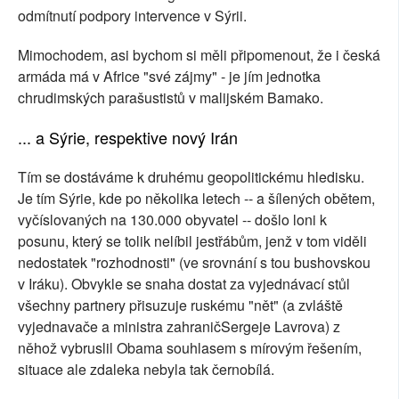
odmítnutí podpory intervence v Sýrii.
Mimochodem, asi bychom si měli připomenout, že i česká
armáda má v Africe "své zájmy" - je jím jednotka
chrudimských parašustistů v malijském Bamako.
... a Sýrie, respektive nový Irán
Tím se dostáváme k druhému geopolitickému hledisku.
Je tím Sýrie, kde po několika letech -- a šílených obětem,
vyčíslovaných na 130.000 obyvatel -- došlo loni k
posunu, který se tolik nelíbil jestřábům, jenž v tom viděli
nedostatek "rozhodnosti" (ve srovnání s tou bushovskou
v Iráku). Obvykle se snaha dostat za vyjednávací stůl
všechny partnery přisuzuje ruskému "nět" (a zvláště
vyjednavače a ministra zahraničSergeje Lavrova) z
něhož vybruslil Obama souhlasem s mírovým řešením,
situace ale zdaleka nebyla tak černobílá.