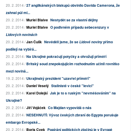
20. 2. 2014 /
27 anglikánských biskupů obvinilo Davida Camerona, že
zahnal půl mi...
20. 2. 2014 /
Muriel Blaive
Nestydět se za vlastní dějiny
20. 2. 2014 /
Muriel Blaive
O podivném případu sebecenzury v
Lidových novinách
20. 2. 2014 /
Jan Čulík
Nevěděli jsme, že se
přímo
Lidové noviny
podílejí na vybírá...
20. 2. 2014 /
Na Ukrajině pokračují potyčky a ohrožují příměří
20. 2. 2014 /
Britský soud znepokojujícím rozhodnutím učinil rovnítko
mezi noviná...
19. 2. 2014 /
Ukrajinský prezident "uzavřel příměří"
20. 2. 2014 /
Daniel Veselý
Stalinisté v české "levici"
20. 2. 2014 /
Karel Dolejší
Jak je to s ruským "nevměšováním" na
Ukrajině?
20. 2. 2014 /
Jiří Vojáček
Co Majdan vypovídá o nás
20. 2. 2014 /
NESEHNUTÍ: Vývoz českých zbraní do Egypta porušuje
embargo Evropské...
20. 2. 2014 /
Boris Cvek
Popírání politických zločinů je v Evropě