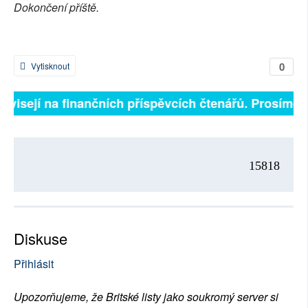
Dokončení příště.
0
Vytisknout
závisejí na finančních příspěvcích čtenářů. Prosíme, p
15818
Diskuse
Přihlásit
Upozorňujeme, že Britské listy jako soukromý server si