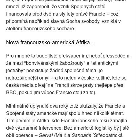
mnozí již zapomněli, že vznik Spojených států
financovala před dvěma sty lety právě Francie -- což
připomíná například slavná Socha svobody, vzniklá v
ateliéru francouzského sochaře.
Nová francouzsko-americká Afrika...
Pro mnohé to bude jistě překvapením, neboť přesvědčení,
že mezi "bonvivánskými žabožrouty" a "atlantickými
jestřáby" neexistuje žádné společné téma, je
nejrozšířenější omyl -- a to nejen v české kotlině, kde se
česká média dívají na Francii skrze prsty (nejlépe přes
BBC, pokud jim vůbec Francie stojí za to).
Minimálně uplynulé dva roky totiž ukázaly, že Francie a
Spojené státy americké mají spolu hned několik témat.
Tím prvním je Afrika, kde Francie loňského roku zahájila
dvě významné intervence. Bez americké logistiky by jistě
obě operace --
Serval
(Mali) a
Sangaris
(Středoafrická