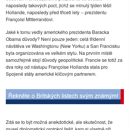
naposledy takových poct, jichž se minulý týden těšil
SOCIÁLNÍ SÍTĚ
Hollande, naposledy před třiceti lety -- prezidentu
Françoisi Mitterrandovi.
RUBRIKY
Jaké k tomu vedly amerického prezidenta Baracka
PLNÁ VERZE STRÁNEK
Obama důvody? Není pouze jeden: celá třídenní
návštěva ve Washingtonu (New Yorku) a San Francisku
byla organizována ve velkém stylu. Na prvním místě
samozřejmě stojí důvody geopolitické. Francie se totiž za
dva roky od nástupu Françoise Hollanda stala pro
Spojené státy americké klíčovým partnerem.
Zdá se to být možná anekdotické, ale skutečnost, že
musel diplomatický protokol řešit, kam si vlastně při