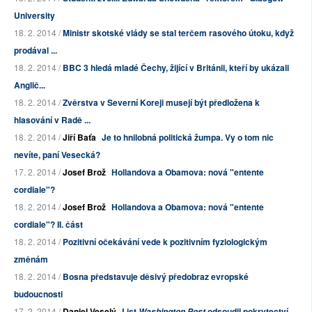
University
18. 2. 2014 /
Ministr skotské vlády se stal terčem rasového útoku, když
prodával ...
18. 2. 2014 /
BBC 3 hledá mladé Čechy, žijící v Británii, kteří by ukázali
Anglič...
18. 2. 2014 /
Zvěrstva v Severní Koreji musejí být předložena k
hlasování v Radě ...
18. 2. 2014 /
Jiří Baťa
Je to hnilobná politická žumpa. Vy o tom nic
nevíte, paní Vesecká?
17. 2. 2014 /
Josef Brož
Hollandova a Obamova: nová "entente
cordiale"?
18. 2. 2014 /
Josef Brož
Hollandova a Obamova: nová "entente
cordiale"? II. část
18. 2. 2014 /
Pozitivní očekávání vede k pozitivním fyziologickým
změnám
18. 2. 2014 /
Bosna představuje děsivý předobraz evropské
budoucnosti
17. 2. 2014 /
Daniel Veselý
List
odsoudil pokrytectví
Washington Post