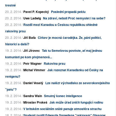
trestné
20. 2. 2014 /
Pavel P. Kopecký
Poslední propadá peklu
20. 2. 2014 /
Uwe Ladwig
Na zdraví, neboli Proč nemyslet i na sebe?
20. 2. 2014 /
Rozdíl mezi Kanadou a Českou republikou ohledně
rakoviny prsu
20. 2. 2014 /
Jiří Baťa
Církev je mocná čarodějka. Že, páni politici,
historici a další?
19. 2. 2014 /
Jiří Jírovec
Tak tu Semelovou pověste, ať maj jednou
komunisti po kom přejmenová...
19. 2. 2014 /
Petr Wagner
Rakovina prsu
19. 2. 2014 /
Michal Vimmer
Jak rozeznat Kanaďanku od Češky na
rentgenu?
19. 2. 2014 /
Daniel Veselý
Lze nalézt východisko ze severokorejského
"patu"?
19. 2. 2014 /
Sandra Wain
Smutný konec inteligence
19. 2. 2014 /
Miroslav Prokeš
Jak může úřad zničit fungující rodinu
19. 2. 2014 /
V britském sociálním státě panuje atmosféra strachu
18. 2. 2014 /
Studenti zvolili Edwarda Snowdena "rektorem" Glasgow