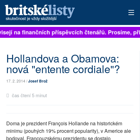
isejí na finančních příspěvcích čtenářů. Prosíme, při
PŘIHLÁSIT
AKTUÁLNÍ VYDÁNÍ
Hollandova a Obamova:
ARCHIV
nová "entente cordiale"?
ROZHOVORY
17. 2. 2014 /
Josef Brož
TÉMATA
čas čtení 5 minut
NEJČTENĚJŠÍ ZA 7 DNÍ
AUTOŘI
Doma je prezident François Hollande na historickém
minimu (pouhých 19% procent popularity), v Americe ale
PŘÍSPĚVKY NA PROVOZ
bodoval. Francouzskému prezidentu se dostalo