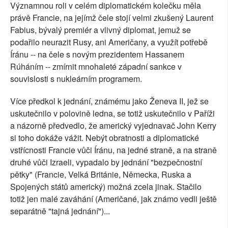
Významnou roli v celém diplomatickém kolečku měla
právě Francie, na jejímž čele stojí velmi zkušený Laurent
Fabius, bývalý premiér a vlivný diplomat, jemuž se
podařilo neurazit Rusy, ani Američany, a využít potřebě
Íránu -- na čele s novým prezidentem Hassanem
Rúháním -- zmírnit mnohaleté západní sankce v
souvislosti s nukleárním programem.
Více předkol k jednání, známému jako Ženeva II, jež se
uskutečnilo v polovině ledna, se totiž uskutečnilo v Paříži
a názorně předvedlo, že americký vyjednavač John Kerry
si toho dokáže vážit. Nebýt obratnosti a diplomatické
vstřícnosti Francie vůči Íránu, na jedné straně, a na straně
druhé vůči Izraeli, vypadalo by jednání "bezpečnostní
pětky" (Francie, Velká Británie, Německa, Ruska a
Spojených států americký) možná zcela jinak. Stačilo
totiž jen malé zaváhání (Američané, jak známo vedli ještě
separátně "tajná jednání")...