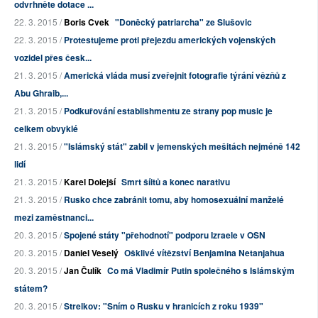
odvrhněte dotace ...
22. 3. 2015 /
Boris Cvek
"Doněcký patriarcha" ze Slušovic
22. 3. 2015 /
Protestujeme proti přejezdu amerických vojenských
vozidel přes česk...
21. 3. 2015 /
Americká vláda musí zveřejnit fotografie týrání vězňů z
Abu Ghraib,...
21. 3. 2015 /
Podkuřování establishmentu ze strany pop music je
celkem obvyklé
21. 3. 2015 /
"Islámský stát" zabil v jemenských mešitách nejméně 142
lidí
21. 3. 2015 /
Karel Dolejší
Smrt šíitů a konec narativu
21. 3. 2015 /
Rusko chce zabránit tomu, aby homosexuální manželé
mezi zaměstnanci...
20. 3. 2015 /
Spojené státy "přehodnotí" podporu Izraele v OSN
20. 3. 2015 /
Daniel Veselý
Ošklivé vítězství Benjamina Netanjahua
20. 3. 2015 /
Jan Čulík
Co má Vladimír Putin společného s Islámským
státem?
20. 3. 2015 /
Strelkov: "Sním o Rusku v hranicích z roku 1939"