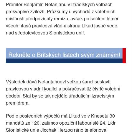
Premiér Benjamin Netanjahu v izraelských volbách
SOCIÁLNÍ SÍTĚ
překvapivě zvítězil. Průzkumy u východů z volebních
místností předpovídaly remízu, avšak po sečtení téměř
RUBRIKY
všech hlasů pravicová vládní strana Likud jasně vede
nad středolevicovou Sionistickou unií.
PLNÁ VERZE STRÁNEK
Výsledek dává Netanjahuovi velkou šanci sestavit
pravicovou vládní koalici a pokračovat již čtvrté volební
období. Stal by se tak nejdéle úřadujícím izraelským
premiérem.
Podle posledních výpočtů má Likud ve v Knesetu 30
mandátů ze 120, zatímco opoziční labouristé 24. Lídr
Sionistické unie Jicchak Herzog ráno telefonoval