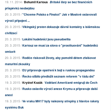
19. 11. 2014 /
Bohumil Kartous
se bez finančních
Britské listy
příspěvků neobejdou
20. 3. 2015 /
"Chceme Polsko a Finsko!" Jak v Moskvě oslavovali
výročí připojení ...
20. 3. 2015 /
Vikingský prsten dokazuje dávné kontakty s islámskou
civilizací
20. 3. 2015 /
Lokální hudebníci jsou pseudoelita
20. 3. 2015 /
Kartouz se musí za slova o "prostituování" hudebníků
omluvit
20. 3. 2015 /
Rodiče riskovali životy, aby pomohli dětem zfalšovat
maturitní zkoušky
20. 3. 2015 /
EU připravuje opatření k boji s ruskou propagandou
20. 3. 2015 /
Řecko slíbilo předložit seznam reforem "v řádu dní"
19. 3. 2015 /
Kryštof Kozák
Vzdělaní Američané emigrují do Čech
19. 3. 2015 /
Rusko oslavilo výročí anexe Krymu a připravuje další
anexi
19. 3. 2015 /
Ve vraku MH17 byly nalezeny střepiny z hlavice rakety
systému Buk