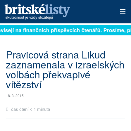
ávisejí na finančních příspěvcích čtenářů. Prosíme, př
PŘIHLÁSIT
AKTUÁLNÍ VYDÁNÍ
Pravicová strana Likud
ARCHIV
zaznamenala v izraelských
volbách překvapivé
ROZHOVORY
vítězství
TÉMATA
18. 3. 2015
NEJČTENĚJŠÍ ZA 7 DNÍ
čas čtení < 1 minuta
AUTOŘI
PŘÍSPĚVKY NA PROVOZ