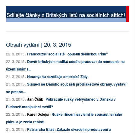
Obsah vydání | 20. 3. 2015
22. 3. 2015 /
Francouzští socialisté "opustili dělnickou třídu"
22. 3. 2015 /
Devět britských mediků odešlo pracovat do nemocnic na
území Isláms...
21. 3. 2015 /
Netanyahu rozděluje americké Židy
21. 3. 2015 /
Stane-li se Dánsko součástí protiraketové obrany, vystaví
se potenc...
21. 3. 2015 /
Jan Čulík
Pokračuje ruský velvyslanec v Dánsku v
Putinově manipulaci médií?
22. 3. 2015 /
Karel Dolejší
Ruské řinčení šavlemi je součástí širšího
plánu a je zcela reálné
21. 3. 2015 /
Patriarcha Eliáš: Zakažte divadelní představení a