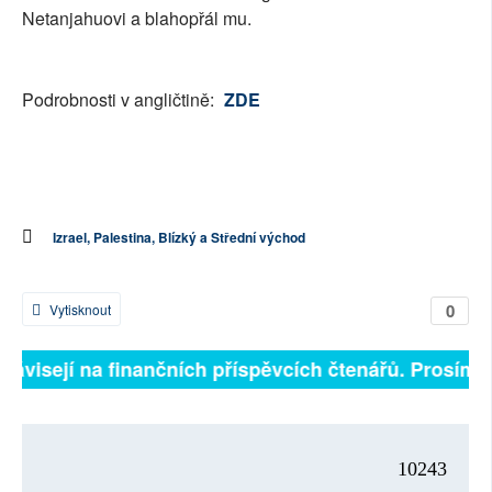
Netanjahuovi a blahopřál mu.
Podrobnosti v angličtině:
ZDE
Izrael, Palestina, Blízký a Střední východ
0
Vytisknout
 závisejí na finančních příspěvcích čtenářů. Prosíme, 
10243