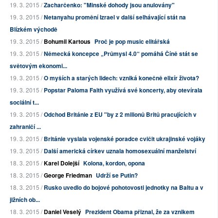
19. 3. 2015 /
Zacharčenko: "Minské dohody jsou anulovány"
19. 3. 2015 /
Netanyahu promění Izrael v další selhávající stát na
Blízkém východě
19. 3. 2015 /
Bohumil Kartous
Proč je pop music elitářská
19. 3. 2015 /
Německá koncepce „Průmysl 4.0“ pomáhá Číně stát se
světovým ekonomi...
19. 3. 2015 /
O myších a starých lidech: vzniká konečně elixír života?
19. 3. 2015 /
Popstar Paloma Faith využívá své koncerty, aby otevírala
sociální t...
19. 3. 2015 /
Odchod Británie z EU "by z 2 milionů Britů pracujících v
zahraničí ...
19. 3. 2015 /
Británie vyslala vojenské poradce cvičit ukrajinské vojáky
19. 3. 2015 /
Další americká církev uznala homosexuální manželství
18. 3. 2015 /
Karel Dolejší
Kolona, kordon, opona
18. 3. 2015 /
George Friedman
Udrží se Putin?
18. 3. 2015 /
Rusko uvedlo do bojové pohotovosti jednotky na Baltu a v
jižních ob...
18. 3. 2015 /
Daniel Veselý
Prezident Obama přiznal, že za vznikem