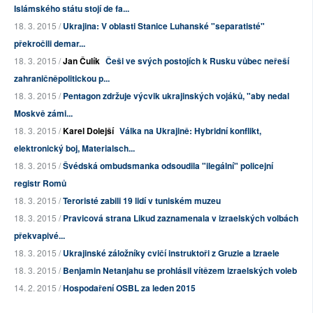
Islámského státu stojí de fa...
18. 3. 2015 /
Ukrajina: V oblasti Stanice Luhanské "separatisté"
překročili demar...
18. 3. 2015 /
Jan Čulík
Češi ve svých postojích k Rusku vůbec neřeší
zahraničněpolitickou p...
18. 3. 2015 /
Pentagon zdržuje výcvik ukrajinských vojáků, "aby nedal
Moskvě zámi...
18. 3. 2015 /
Karel Dolejší
Válka na Ukrajině: Hybridní konflikt,
elektronický boj, Materialsch...
18. 3. 2015 /
Švédská ombudsmanka odsoudila "ilegální" policejní
registr Romů
18. 3. 2015 /
Teroristé zabili 19 lidí v tuniském muzeu
18. 3. 2015 /
Pravicová strana Likud zaznamenala v izraelských volbách
překvapivé...
18. 3. 2015 /
Ukrajinské záložníky cvičí instruktoři z Gruzie a Izraele
18. 3. 2015 /
Benjamin Netanjahu se prohlásil vítězem izraelských voleb
14. 2. 2015 /
Hospodaření OSBL za leden 2015