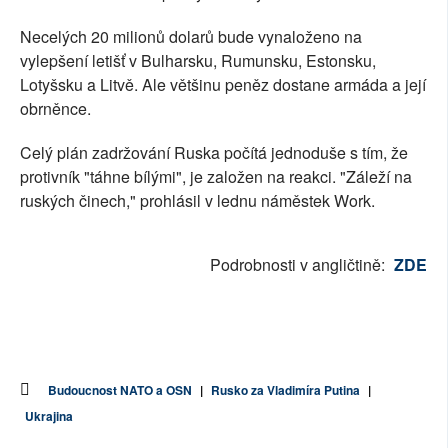
Necelých 20 milionů dolarů bude vynaloženo na
vylepšení letišť v Bulharsku, Rumunsku, Estonsku,
Lotyšsku a Litvě. Ale většinu peněz dostane armáda a její
obrněnce.
Celý plán zadržování Ruska počítá jednoduše s tím, že
protivník "táhne bílými", je založen na reakci. "Záleží na
ruských činech," prohlásil v lednu náměstek Work.
Podrobnosti v angličtině:
ZDE
Budoucnost NATO a OSN
|
Rusko za Vladimíra Putina
|
Ukrajina