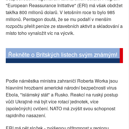
"European Reassurance Initiative" (ERI) má však obdržet
SOCIÁLNÍ SÍTĚ
takřka 800 milionů dolarů. V letošním roce to bylo 985
milionů. Pentagon doufá, že se mu podaří v menším
RUBRIKY
rozpočtu přelít peníze ze stavebních aktivit a skladování a
místo toho vynaložit víc na výcvik.
PLNÁ VERZE STRÁNEK
Podle náměstka ministra zahraničí Roberta Worka jsou
hlavními hrozbami americké národní bezpečnosti virus
Ebola, "islámský stát" a Rusko. Reakcí na ruský postup
vůči Ukrajině má být více rotací jednotek, více
(společných) cvičení. NATO má zvýšit svou schopnost
rapidního nasazení.
ERI má pět složek - zvýšenou přítomnost v regionu,