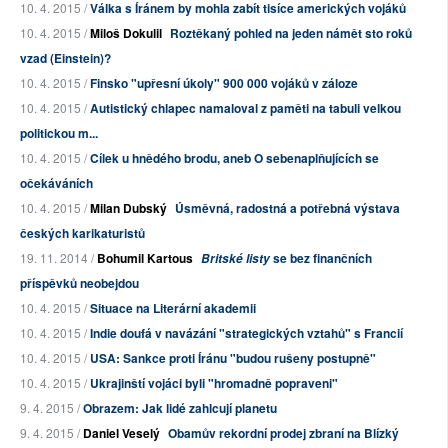
10. 4. 2015 /
Válka s Íránem by mohla zabít tisíce amerických vojáků
10. 4. 2015 /
Miloš Dokulil
Roztěkaný pohled na jeden námět sto roků
vzad (Einstein)?
10. 4. 2015 /
Finsko "upřesní úkoly" 900 000 vojáků v záloze
10. 4. 2015 /
Autistický chlapec namaloval z paměti na tabuli velkou
politickou m...
10. 4. 2015 /
Cílek u hnědého brodu, aneb O sebenaplňujících se
očekáváních
10. 4. 2015 /
Milan Dubský
Úsměvná, radostná a potřebná výstava
českých karikaturistů
19. 11. 2014 /
Bohumil Kartous
se bez finančních
Britské listy
příspěvků neobejdou
10. 4. 2015 /
Situace na Literární akademii
10. 4. 2015 /
Indie doufá v navázání "strategických vztahů" s Francií
10. 4. 2015 /
USA: Sankce proti Íránu "budou rušeny postupně"
10. 4. 2015 /
Ukrajinští vojáci byli "hromadně popraveni"
9. 4. 2015 /
Obrazem: Jak lidé zahlcují planetu
9. 4. 2015 /
Daniel Veselý
Obamův rekordní prodej zbraní na Blízký