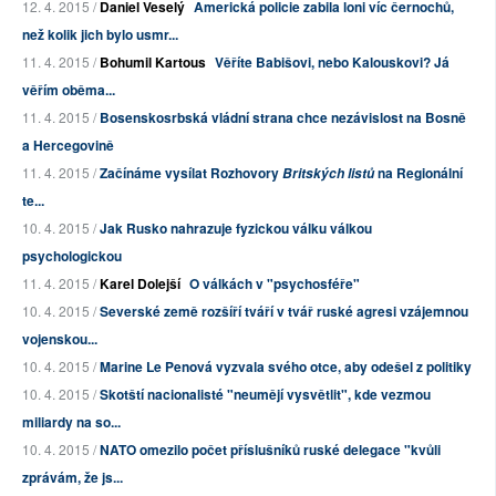
12. 4. 2015 /
Daniel Veselý
Americká policie zabila loni víc černochů,
než kolik jich bylo usmr...
11. 4. 2015 /
Bohumil Kartous
Věříte Babišovi, nebo Kalouskovi? Já
věřím oběma...
11. 4. 2015 /
Bosenskosrbská vládní strana chce nezávislost na Bosně
a Hercegovině
11. 4. 2015 /
Začínáme vysílat Rozhovory
na Regionální
Britských listů
te...
10. 4. 2015 /
Jak Rusko nahrazuje fyzickou válku válkou
psychologickou
11. 4. 2015 /
Karel Dolejší
O válkách v "psychosféře"
10. 4. 2015 /
Severské země rozšíří tváří v tvář ruské agresi vzájemnou
vojenskou...
10. 4. 2015 /
Marine Le Penová vyzvala svého otce, aby odešel z politiky
10. 4. 2015 /
Skotští nacionalisté "neumějí vysvětlit", kde vezmou
miliardy na so...
10. 4. 2015 /
NATO omezilo počet příslušníků ruské delegace "kvůli
zprávám, že js...