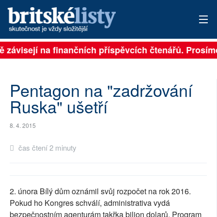
ě závisejí na finančních příspěvcích čtenářů. Prosíme
PŘIHLÁSIT
AKTUÁLNÍ VYDÁNÍ
Pentagon na "zadržování
ARCHIV
Ruska" ušetří
ROZHOVORY
8. 4. 2015
TÉMATA
čas čtení 2 minuty
NEJČTENĚJŠÍ ZA 7 DNÍ
AUTOŘI
2. února Bílý dům oznámil svůj rozpočet na rok 2016.
Pokud ho Kongres schválí, administrativa vydá
PŘÍSPĚVKY NA PROVOZ
bezpečnostním agenturám takřka bilion dolarů. Program