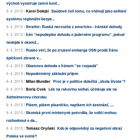
východ vyostřuje tamní konf...
9. 4. 2015 /
Karel Dolejší
Saúdové čelí tomu, co vnímají jako selhání
systému regionální bezpe...
9. 4. 2015 /
Stratfor: Ruská nervozita z americko - íránské dohody
9. 4. 2015 /
Írán "nepodepíše dohodu o jaderném programu", pokud
nedojde k okamž...
9. 4. 2015 /
Rusko věří, že po zrušení embarga OSN prodá Íránu
špičkové zbraně v...
9. 4. 2015 /
Obamova dohoda s Íránem "se rozpadá"
9. 4. 2015 /
Nepodmíněný základní příjem
9. 4. 2015 /
Milan Mundier
Proč je v politice důležitá „škola života“?
9. 4. 2015 /
Boris Cvek
Lék na rakovinu selhal, účinkuje ale na
Alzheimerovu chorobu
9. 4. 2015 /
Píšem, píšem písaničku, napíšem ich šestnásť, ....
9. 4. 2015 /
Skotská první ministryně potvrdila, že voliči mohou
rozhodnout o da...
8. 4. 2015 /
Tomasz Oryński
Kdo je odpovědný za negativní obraz
Polska ve světě?