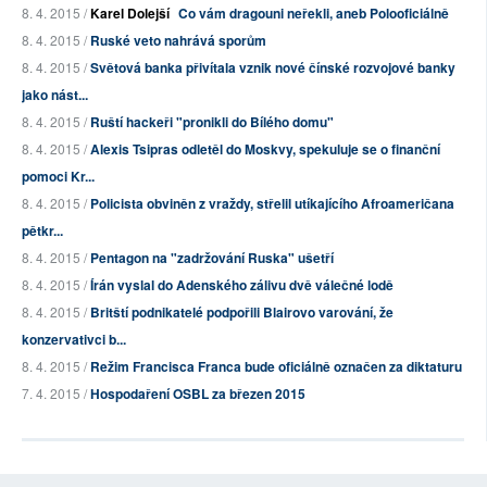
8. 4. 2015 /
Karel Dolejší
Co vám dragouni neřekli, aneb Polooficiálně
8. 4. 2015 /
Ruské veto nahrává sporům
8. 4. 2015 /
Světová banka přivítala vznik nové čínské rozvojové banky
jako nást...
8. 4. 2015 /
Ruští hackeři "pronikli do Bílého domu"
8. 4. 2015 /
Alexis Tsipras odletěl do Moskvy, spekuluje se o finanční
pomoci Kr...
8. 4. 2015 /
Policista obviněn z vraždy, střelil utíkajícího Afroameričana
pětkr...
8. 4. 2015 /
Pentagon na "zadržování Ruska" ušetří
8. 4. 2015 /
Írán vyslal do Adenského zálivu dvě válečné lodě
8. 4. 2015 /
Britští podnikatelé podpořili Blairovo varování, že
konzervativci b...
8. 4. 2015 /
Režim Francisca Franca bude oficiálně označen za diktaturu
7. 4. 2015 /
Hospodaření OSBL za březen 2015