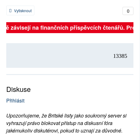
0
Vytisknout
plně závisejí na finančních příspěvcích čtenářů. Prosí
13385
Diskuse
Přihlásit
Upozorňujeme, že Britské listy jako soukromý server si
vyhrazují právo blokovat přístup na diskusní fóra
jakémukoliv diskutérovi, pokud to uznají za důvodné.