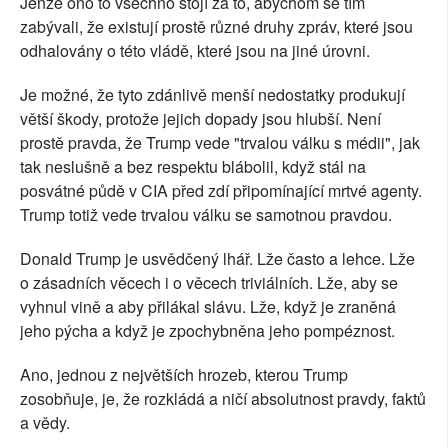
Jenže ono to všechno stojí za to, abychom se tím
zabývali, že existují prostě různé druhy zpráv, které jsou
odhalovány o této vládě, které jsou na jiné úrovni.
Je možné, že tyto zdánlivě menší nedostatky produkují
větší škody, protože jejich dopady jsou hlubší. Není
prostě pravda, že Trump vede "trvalou válku s médii", jak
tak neslušně a bez respektu blábolil, když stál na
posvátné půdě v CIA před zdí připomínající mrtvé agenty.
Trump totiž vede trvalou válku se samotnou pravdou.
Donald Trump je usvědčený lhář. Lže často a lehce. Lže
o zásadních věcech i o věcech triviálních. Lže, aby se
vyhnul vině a aby přilákal slávu. Lže, když je zraněná
jeho pýcha a když je zpochybněna jeho pompéznost.
Ano, jednou z největších hrozeb, kterou Trump
zosobňuje, je, že rozkládá a ničí absolutnost pravdy, faktů
a vědy.