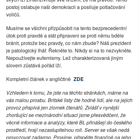
postoj oslabuje naši demokracii a posiluje potlačování
voličů.
Musíme se všichni přizpůsobit na tento bezprecedentní
útok proti pravdě a stát připraveni se proti němu bděle
bránit, protože bez pravdy, co nám zbude? Náš prezident
je patologický lhář. Řekněte to. Nikdy si na to nezvykněte.
Nepoužívejte eufemismy. Lež charakterizovaná jiným
slovem zůstává pořád lží.
Kompletní článek v angličtině
ZDE
Vzhledem k tomu, že jste na těchto stránkách, máme na
vás malou prosbu. Britské listy čte hodně lidí, ale na jejich
provoz přispívá jen zlomek čtenářů. Zvlášť v nynější
zhoršující se mezinárodní situaci jsme přesvědčeni, že
věcné informace a analýzy, které BL přinášejí do českého
prostředí, hrají nezastupitelnou roli. Server se však nedá
provozovat zadarmo. Prosíme, přispějte finančně na jeho