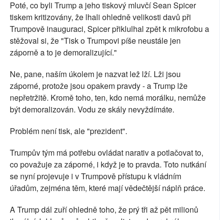
Poté, co byli Trump a jeho tiskový mluvčí Sean Spicer
tiskem kritizovány, že lhali ohledně velikosti davů při
Trumpově inauguraci, Spicer přiklulhal zpět k mikrofobu a
stěžoval si, že "Tisk o Trumpovi píše neustále jen
záporně a to je demoralizující."
Ne, pane, naším úkolem je nazvat lež lží. Lži jsou
záporné, protože jsou opakem pravdy - a Trump lže
nepřetržitě. Kromě toho, ten, kdo nemá morálku, nemůže
být demoralizován. Vodu ze skály nevyždímáte.
Problém není tisk, ale "prezident".
Trumpův tým má potřebu ovládat narativ a potlačovat to,
co považuje za záporné, i když je to pravda. Toto nutkání
se nyní projevuje i v Trumpově přístupu k vládním
úřadům, zejména těm, které mají vědečtější náplň práce.
A Trump dál zuří ohledně toho, že prý tři až pět milionů