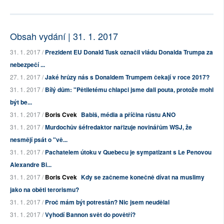
Obsah vydání | 31. 1. 2017
31. 1. 2017 /
Prezident EU Donald Tusk označil vládu Donalda Trumpa za
nebezpečí ...
27. 1. 2017 /
Jaké hrůzy nás s Donaldem Trumpem čekají v roce 2017?
31. 1. 2017 /
Bílý dům: "Pětiletému chlapci jsme dali pouta, protože mohl
být be...
31. 1. 2017 /
Boris Cvek
Babiš, média a příčina růstu ANO
31. 1. 2017 /
Murdochův šéfredaktor nařizuje novinářům WSJ, že
nesmějí psát o "vě...
31. 1. 2017 /
Pachatelem útoku v Quebecu je sympatizant s Le Penovou
Alexandre Bi...
31. 1. 2017 /
Boris Cvek
Kdy se začneme konečně dívat na muslimy
jako na oběti terorismu?
31. 1. 2017 /
Proč mám být potrestán? Nic jsem neudělal
31. 1. 2017 /
Vyhodí Bannon svět do povětří?