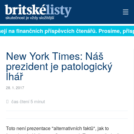
ejí na finančních příspěvcích čtenářů. Prosíme, přispě
PŘIHLÁSIT
AKTUÁLNÍ VYDÁNÍ
New York Times: Náš
ARCHIV
prezident je patologický
lhář
ROZHOVORY
TÉMATA
28. 1. 2017
NEJČTENĚJŠÍ ZA 7 DNÍ
čas čtení 5 minut
AUTOŘI
PŘÍSPĚVKY NA PROVOZ
Toto není prezentace "alternativních faktů", jak to