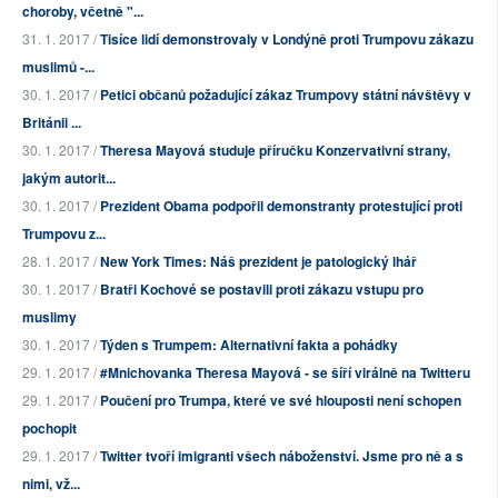
choroby, včetně "...
31. 1. 2017 /
Tisíce lidí demonstrovaly v Londýně proti Trumpovu zákazu
muslimů -...
30. 1. 2017 /
Petici občanů požadující zákaz Trumpovy státní návštěvy v
Británii ...
30. 1. 2017 /
Theresa Mayová studuje příručku Konzervativní strany,
jakým autorit...
30. 1. 2017 /
Prezident Obama podpořil demonstranty protestující proti
Trumpovu z...
28. 1. 2017 /
New York Times: Náš prezident je patologický lhář
30. 1. 2017 /
Bratři Kochové se postavili proti zákazu vstupu pro
muslimy
30. 1. 2017 /
Týden s Trumpem: Alternativní fakta a pohádky
29. 1. 2017 /
#Mnichovanka Theresa Mayová - se šíří virálně na Twitteru
29. 1. 2017 /
Poučení pro Trumpa, které ve své hlouposti není schopen
pochopit
29. 1. 2017 /
Twitter tvoří imigranti všech náboženství. Jsme pro ně a s
nimi, vž...