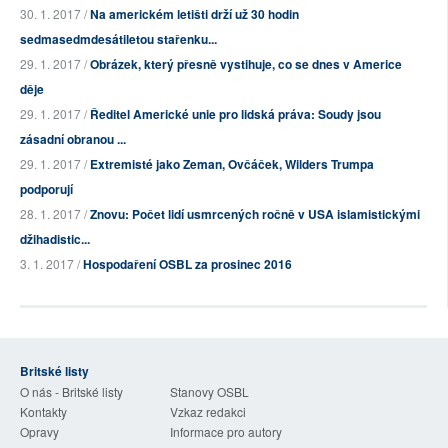
30. 1. 2017 /
Na americkém letišti drží už 30 hodin
sedmasedmdesátiletou stařenku...
29. 1. 2017 /
Obrázek, který přesně vystihuje, co se dnes v Americe
děje
29. 1. 2017 /
Ředitel Americké unie pro lidská práva: Soudy jsou
zásadní obranou ...
29. 1. 2017 /
Extremisté jako Zeman, Ovčáček, Wilders Trumpa
podporují
28. 1. 2017 /
Znovu: Počet lidí usmrcených ročně v USA islamistickými
džihadistic...
3. 1. 2017 /
Hospodaření OSBL za prosinec 2016
Britské listy
O nás - Britské listy
Stanovy OSBL
Kontakty
Vzkaz redakci
Opravy
Informace pro autory