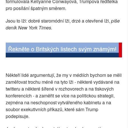
formulovala Kellyanne Conwayová, Trumpova ředitelka
SOCIÁLNÍ SÍTĚ
pro posílání špatným směrem.
RUBRIKY
Jsou to lži: dobré staromódní lži, drzé a otevřené lži,
píše
deník New York Times.
PLNÁ VERZE STRÁNEK
Někteří lidé argumentují, že my v médiích bychom se měli
zaměřovat trochu méně na tyto lži - některé vydávané na
twitteru a některé šířené v rozhovorech a na tiskových
konferencích - a zaměřit se více na politickou strategii,
zejména na neschopnost vytvářeného kabinetu a na
soubor exekutivních příkazů, které sám Trump
podepisuje.