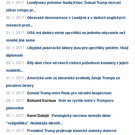
30. 1. 2017 /
Londýnský primátor Sadiq Khan: Dokud Trump nezruší
zákaz vstupu pr...
30. 1. 2017 /
Obrovské demonstrace v Londýně a v dalších anglických
městech proti...
31. 1. 2017 /
USA má daleko méně uprchlíků na jednoho obyvatele než
mnohé jiné země
30. 1. 2017 /
Libyjské pašerácké tábory jsou pro uprchlíky peklem, říkají
diplomaté
29. 1. 2017 /
Bílý dům chce od všech cizinců požadovat kontakty z jejich
mobilníh...
31. 1. 2017 /
Americká unie za občanské svobody žaluje Trumpa za
porušení ústavy
30. 1. 2017 /
Donald Trump mění Radu pro národní bezpečnost
28. 1. 2017 /
Bohumil Kartous
Svět se rychle mění v Trumpovo
pískoviště
30. 1. 2017 /
Karel Dolejší
Patologický narcista nemůže dělat
"reálpolitiku". Nedokáže identifi...
30. 1. 2017 /
Prezident Trump projevuje klasické známky duševní