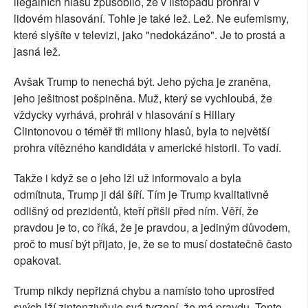
ilegálních hlasů způsobilo, že v listopadu prohrál v
lidovém hlasování. Tohle je také lež. Lež. Ne eufemismy,
které slyšíte v televizi, jako "nedokázáno". Je to prostá a
jasná lež.
Avšak Trump to nenechá být. Jeho pýcha je zraněna,
jeho ješitnost pošpiněna. Muž, který se vychloubá, že
vždycky vyrhává, prohrál v hlasování s Hillary
Clintonovou o téměř tři miliony hlasů, byla to největší
prohra vítězného kandidáta v americké historii. To vadí.
Takže i když se o jeho lži už informovalo a byla
odmítnuta, Trump ji dál šíří. Tím je Trump kvalitativně
odlišný od prezidentů, kteří přišli před ním. Věří, že
pravdou je to, co říká, že je pravdou, a jediným důvodem,
proč to musí být přijato, je, že se to musí dostatečně často
opakovat.
Trump nikdy nepřizná chybu a namísto toho uprostřed
svých lží zintenzivňuje svá tvrzení, že má pravdu. Tento