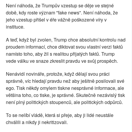
Není náhoda, že Trumpův vzestup se děje ve stejné
době, kdy roste význam "fake news". Není náhoda, že
jeho vzestup přišel v éře vážně poškozené víry v
instituce.
A teď, když byl zvolen, Trump chce absolutní kontrolu nad
proudem informací, chce diktovat svou vlastní verzi faktů
namísto toho, aby žil s realitou přijatých faktů. Trump
vede válku ve snaze zkreslit pravdu ve svůj prospěch.
Nenávidí novináře, protože, když dělají svou práci
správně, víc hledají pravdu než aby ješitně posilovali své
ego. Tisk někdy omylem tiskne nesprávné informace, ale
většina toho, co tiske, je správné. Skutečně nezávislý tisk
není plný politických stoupenců, ale politických odpůrců.
To se nelíbí vládě, která si přeje, aby ji lidé neustále
chválili a nikdy ji nekritizovali.