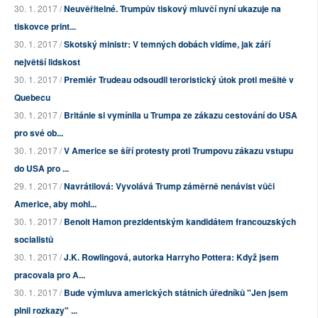
30. 1. 2017 /
Neuvěřitelné. Trumpův tiskový mluvčí nyní ukazuje na
tiskovce print...
30. 1. 2017 /
Skotský ministr: V temných dobách vidíme, jak září
největší lidskost
30. 1. 2017 /
Premiér Trudeau odsoudil teroristický útok proti mešitě v
Quebecu
30. 1. 2017 /
Británie si vymínila u Trumpa ze zákazu cestování do USA
pro své ob...
30. 1. 2017 /
V Americe se šíří protesty proti Trumpovu zákazu vstupu
do USA pro ...
29. 1. 2017 /
Navrátilová: Vyvolává Trump záměrně nenávist vůči
Americe, aby mohl...
30. 1. 2017 /
Benoit Hamon prezidentským kandidátem francouzských
socialistů
30. 1. 2017 /
J.K. Rowlingová, autorka Harryho Pottera: Když jsem
pracovala pro A...
30. 1. 2017 /
Bude výmluva amerických státních úředníků "Jen jsem
plnil rozkazy" ...