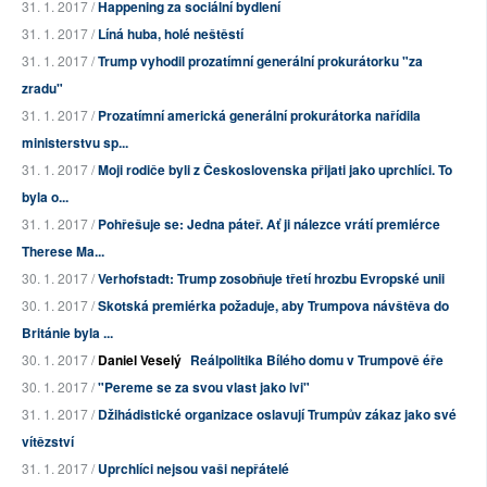
31. 1. 2017 /
Happening za sociální bydlení
31. 1. 2017 /
Líná huba, holé neštěstí
31. 1. 2017 /
Trump vyhodil prozatímní generální prokurátorku "za
zradu"
31. 1. 2017 /
Prozatímní americká generální prokurátorka nařídila
ministerstvu sp...
31. 1. 2017 /
Moji rodiče byli z Československa přijati jako uprchlíci. To
byla o...
31. 1. 2017 /
Pohřešuje se: Jedna páteř. Ať ji nálezce vrátí premiérce
Therese Ma...
30. 1. 2017 /
Verhofstadt: Trump zosobňuje třetí hrozbu Evropské unii
30. 1. 2017 /
Skotská premiérka požaduje, aby Trumpova návštěva do
Británie byla ...
30. 1. 2017 /
Daniel Veselý
Reálpolitika Bílého domu v Trumpově éře
30. 1. 2017 /
"Pereme se za svou vlast jako lvi"
31. 1. 2017 /
Džihádistické organizace oslavují Trumpův zákaz jako své
vítězství
31. 1. 2017 /
Uprchlíci nejsou vaši nepřátelé