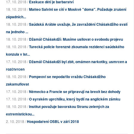
17. 10. 2018 /
Exekuce dětí je barbarství
18. 10. 2018 /
Matteo Salvini se cítí v Moskvě "doma". Požaduje zrušení
západních...
18. 10. 2018 /
Saúdská Arábie uvažuje, že zavraždění Chášakdžího svalí
na jednoho ...
18. 10. 2018 /
Džamál Chášakdží: Musíme usilovat o svobodu projevu
18. 10. 2018 /
Turecká policie forenzně zkoumala rezidenci saúdského
konzula v Ist...
17. 10. 2018 /
Džamál Chášakdží byl zbit, omámen narkotiky, usmrcen a
rozčtvrcen
18. 10. 2018 /
Pompeovi se nepodařilo vraždu Chášakdžího
zakamuflovat
17. 10. 2018 /
Německo a Francie se připravují na brexit bez dohody
17. 10. 2018 /
O syrském uprchlíku, který bydlí na anglickém zámku
18. 10. 2018 /
Institut považuje bavorskou Stranu zelených za
extremistickou...
2. 10. 2018 /
Hospodaření OSBL v září 2018