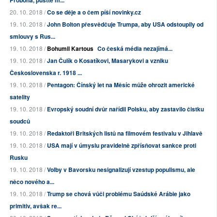
Proboha, pusťte m...
20. 10. 2018 /
Co se děje a o čem píší novinky.cz
19. 10. 2018 /
John Bolton přesvědčuje Trumpa, aby USA odstoupily od
smlouvy s Rus...
19. 10. 2018 /
Bohumil Kartous
Co česká média nezajímá...
19. 10. 2018 /
Jan Čulík o Kosatíkovi, Masarykovi a vzniku
Československa r. 1918 ...
19. 10. 2018 /
Pentagon: Čínský let na Měsíc může ohrozit americké
satelity
19. 10. 2018 /
Evropský soudní dvůr nařídil Polsku, aby zastavilo čistku
soudců
19. 10. 2018 /
Redaktoři Britských listů na filmovém festivalu v Jihlavě
19. 10. 2018 /
USA mají v úmyslu pravidelně zpřísňovat sankce proti
Rusku
19. 10. 2018 /
Volby v Bavorsku nesignalizují vzestup populismu, ale
něco nového a...
19. 10. 2018 /
Trump se chová vůči problému Saúdské Arábie jako
primitiv, avšak re...