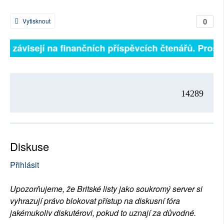
0
Vytisknout
ně závisejí na finančních příspěvcích čtenářů. Prosím
14289
Diskuse
Přihlásit
Upozorňujeme, že Britské listy jako soukromý server si
vyhrazují právo blokovat přístup na diskusní fóra
jakémukoliv diskutérovi, pokud to uznají za důvodné.