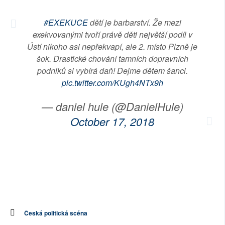
SOCIÁLNÍ SÍTĚ
#EXEKUCE
dětí je barbarství. Že mezi
exekvovanými tvoří právě děti největší podíl v
RUBRIKY
Ústí nikoho asi nepřekvapí, ale 2. místo Plzně je
šok. Drastické chování tamních dopravních
PLNÁ VERZE STRÁNEK
podniků si vybírá daň! Dejme dětem šanci.
pic.twitter.com/KUgh4NTx9h
— daniel hule (@DanielHule)
October 17, 2018
Česká politická scéna