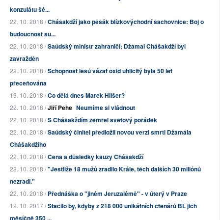
konzulátu šé...
22. 10. 2018 /
Chášakdží jako pěšák blízkovýchodní šachovnice: Boj o
budoucnost su...
22. 10. 2018 /
Saúdský ministr zahraničí: Džamal Chášakdží byl
zavražděn
22. 10. 2018 /
Schopnost lesů vázat oxid uhličitý byla 50 let
přeceňována
19. 10. 2018 /
Co dělá dnes Marek Hilšer?
22. 10. 2018 /
Jiří Pehe
Neumíme si vládnout
22. 10. 2018 /
S Chášakždím zemřel světový pořádek
22. 10. 2018 /
Saúdský činitel předložil novou verzi smrti Džamála
Chášakdžího
22. 10. 2018 /
Cena a důsledky kauzy Chášakdží
22. 10. 2018 /
"Jestliže 18 mužů zradilo Krále, těch dalších 30 miliónů
nezradí."
22. 10. 2018 /
Přednáška o "jiném Jeruzalémě" - v úterý v Praze
12. 10. 2017 /
Stačilo by, kdyby z 218 000 unikátních čtenářů BL jich
měsíčně 350 ...