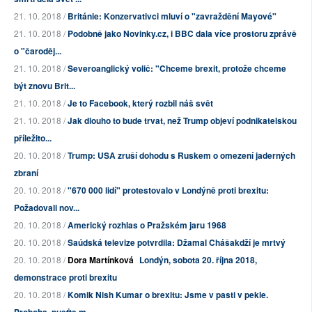
21. 10. 2018 /
Británie: Konzervativci mluví o "zavraždění Mayové"
21. 10. 2018 /
Podobně jako Novinky.cz, i BBC dala více prostoru zprávě
o "čaroděj...
21. 10. 2018 /
Severoanglický volič: "Chceme brexit, protože chceme
být znovu Brit...
21. 10. 2018 /
Je to Facebook, který rozbil náš svět
21. 10. 2018 /
Jak dlouho to bude trvat, než Trump objeví podnikatelskou
příležito...
20. 10. 2018 /
Trump: USA zruší dohodu s Ruskem o omezení jaderných
zbraní
20. 10. 2018 /
"670 000 lidí" protestovalo v Londýně proti brexitu:
Požadovali nov...
20. 10. 2018 /
Americký rozhlas o Pražském jaru 1968
20. 10. 2018 /
Saúdská televize potvrdila: Džamal Chášakdží je mrtvý
20. 10. 2018 /
Dora Martínková
Londýn, sobota 20. října 2018,
demonstrace proti brexitu
20. 10. 2018 /
Komik Nish Kumar o brexitu: Jsme v pasti v pekle.