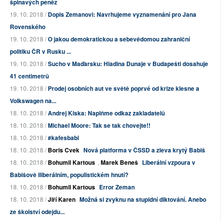
špinavých peněz
19. 10. 2018 /
Dopis Zemanovi: Navrhujeme vyznamenání pro Jana
Rovenského
19. 10. 2018 /
O jakou demokratickou a sebevědomou zahraniční
politiku ČR v Rusku ...
19. 10. 2018 /
Sucho v Maďarsku: Hladina Dunaje v Budapešti dosahuje
41 centimetrů
19. 10. 2018 /
Prodej osobních aut ve světě poprvé od krize klesne a
Volkswagen na...
18. 10. 2018 /
Andrej Kiska: Naplňme odkaz zakladatelů
18. 10. 2018 /
Michael Moore: Tak se tak chovejte!!
18. 10. 2018 /
#kafesbabi
18. 10. 2018 /
Boris Cvek
Nová platforma v ČSSD a zleva krytý Babiš
18. 10. 2018 /
Bohumil Kartous
,
Marek Beneš
Liberální vzpoura v
Babišově iliberálním, populistickém hnutí?
18. 10. 2018 /
Bohumil Kartous
Error Zeman
18. 10. 2018 /
Jiří Karen
Možná si zvyknu na stupidní diktování. Anebo
ze školství odejdu...