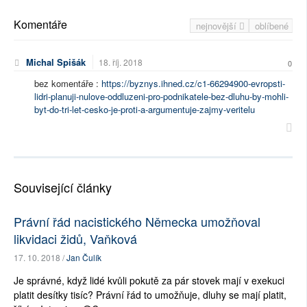
Komentáře
nejnovější
oblíbené
Michal Spišák
18. říj. 2018
0
bez komentáře :
https://byznys.ihned.cz/c1-66294900-evropsti-
lidri-planuji-nulove-oddluzeni-pro-podnikatele-bez-dluhu-by-mohli-
byt-do-tri-let-cesko-je-proti-a-argumentuje-zajmy-veritelu
Související články
Právní řád nacistického Německa umožňoval
likvidaci židů, Vaňková
17. 10. 2018 /
Jan Čulík
Je správné, když lidé kvůli pokutě za pár stovek mají v exekuci
platit desítky tisíc? Právní řád to umožňuje, dluhy se mají platit,