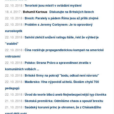
22. 10. 2018 /
Teroristé jsou mistři v ovládání myšlení
18. 4. 2017 /
Bohumil Kartous
Diskutujte na Britských listech
22. 10. 2018 /
Brexit: Paralely s pádem Říma jsou až příliš zřejmé
22. 10. 2018 /
Problém s Jeremy Corbynem: Je to opravdový
euroskeptik
22. 10. 2018 /
Salvini zlehčil snížení ratingu Itálie, řekl že výhled je
"stabilní"
22. 10. 2018 /
Čína rozšiřuje propagandistickou kampaň na americké
vnitrozemí
22. 10. 2018 /
Polsko: Strana Právo a spravedlnost ztratila v
komunálních volbách ...
22. 10. 2018 /
Britské firmy na pokraji "bodu, odkud není návratu"
22. 10. 2018 /
Maďarsko: Vlna výpovědí učitelů. Školám chybí 700
pedagogů
22. 10. 2018 /
Úvod do teorie blbců aneb Nejnebezpečnější typ člověka
21. 10. 2018 /
Skotská premiérka: Odmítáme chaos a spoušť brexitu
21. 10. 2018 /
Saúdský korunní princ je ohromen, že z Chášakdžího
smrti dělá svět ...