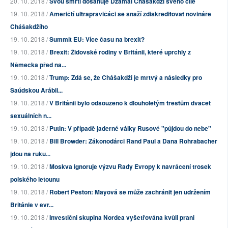
20. 10. 2018 /
Svou smrtí dosahuje Džamal Chášakdží svého cíle
19. 10. 2018 /
Američtí ultrapravičáci se snaží zdiskreditovat novináře
Chášakdžího
19. 10. 2018 /
Summit EU: Více času na brexit?
19. 10. 2018 /
Brexit: Židovské rodiny v Británii, které uprchly z
Německa před na...
19. 10. 2018 /
Trump: Zdá se, že Chášakdží je mrtvý a následky pro
Saúdskou Arábii...
19. 10. 2018 /
V Británii bylo odsouzeno k dlouholetým trestům dvacet
sexuálních n...
19. 10. 2018 /
Putin: V případě jaderné války Rusové "půjdou do nebe"
19. 10. 2018 /
Bill Browder: Zákonodárci Rand Paul a Dana Rohrabacher
jdou na ruku...
19. 10. 2018 /
Moskva ignoruje výzvu Rady Evropy k navrácení trosek
polského letounu
19. 10. 2018 /
Robert Peston: Mayová se může zachránit jen udržením
Británie v evr...
19. 10. 2018 /
Investiční skupina Nordea vyšetřována kvůli praní