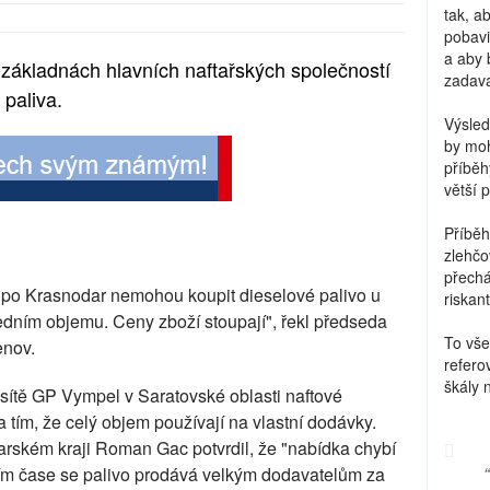
tak, a
pobavi
a aby 
 základnách hlavních naftařských společností
zadava
paliva.
Výsled
by moh
příběh
větší 
Příběh
zlehčo
přechá
ž po Krasnodar nemohou koupit dieselové palivo u
riskant
edním objemu. Ceny zboží stoupají", řekl předseda
To vše
enov.
refero
škály 
sítě GP Vympel v Saratovské oblasti naftové
 tím, že celý objem používají na vlastní dodávky.
rském kraji Roman Gac potvrdil, že "nabídka chybí
ícím čase se palivo prodává velkým dodavatelům za