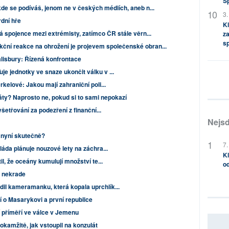
S
de se podíváš, jenom ne v českých médiích, aneb n...
3.
dní hře
Kl
dá spojence mezi extrémisty, zatímco ČR stále věrn...
za
s
kční reakce na ohrožení je projevem společenské obran...
alisbury: Řízená konfrontace
e jednotky ve snaze ukončit válku v ...
kelové: Jakou mají zahraniční poli...
áty? Naprosto ne, pokud si to sami nepokazí
yšetřování za podezření z finanční...
Nejsd
í nyní skutečně?
7.
láda plánuje nouzové lety na záchra...
Kl
il, že oceány kumulují množství te...
od
e nekrade
l kameramanku, která kopala uprchlík...
 o Masarykovi a první republice
 příměří ve válce v Jemenu
kamžitě, jak vstoupil na konzulát