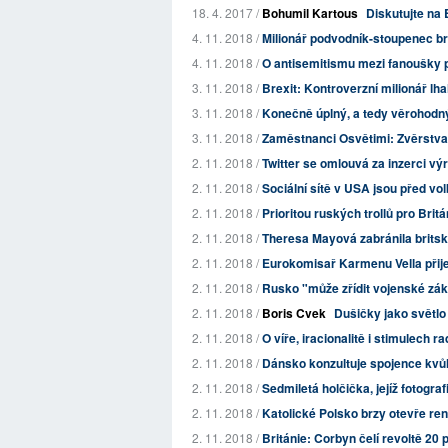
18. 4. 2017 /
Bohumil Kartous
Diskutujte na 
4. 11. 2018 /
Milionář podvodník-stoupenec brex
4. 11. 2018 /
O antisemitismu mezi fanoušky 
3. 11. 2018 /
Brexit: Kontroverzní milionář lh
3. 11. 2018 /
Konečně úplný, a tedy věrohod
3. 11. 2018 /
Zaměstnanci Osvětimi: Zvěrstva 
2. 11. 2018 /
Twitter se omlouvá za inzerci vý
2. 11. 2018 /
Sociální sítě v USA jsou před vo
2. 11. 2018 /
Prioritou ruských trollů pro Britá
2. 11. 2018 /
Theresa Mayová zabránila britsk
2. 11. 2018 /
Eurokomisař Karmenu Vella přije
2. 11. 2018 /
Rusko "může zřídit vojenské zá
2. 11. 2018 /
Boris Cvek
Dušičky jako světlo
2. 11. 2018 /
O víře, iracionalitě i stimulech r
2. 11. 2018 /
Dánsko konzultuje spojence kvůl
2. 11. 2018 /
Sedmiletá holčička, jejíž fotograf
2. 11. 2018 /
Katolické Polsko brzy otevře r
2. 11. 2018 /
Británie: Corbyn čelí revoltě 20 p