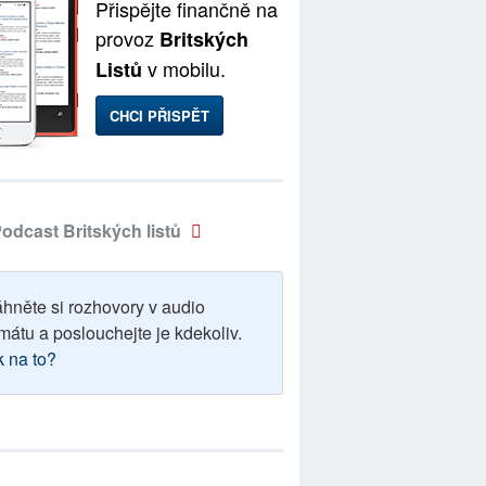
Přispějte finančně na
provoz
Britských
v mobilu.
Listů
CHCI PŘISPĚT
odcast Britských listů
áhněte si rozhovory v audio
mátu a poslouchejte je kdekoliv.
k na to?