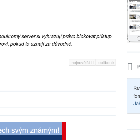
soukromý server si vyhrazují právo blokovat přístup
rovi, pokud to uznají za důvodné.
nejnovější
oblíbené
P
St
for
Ja