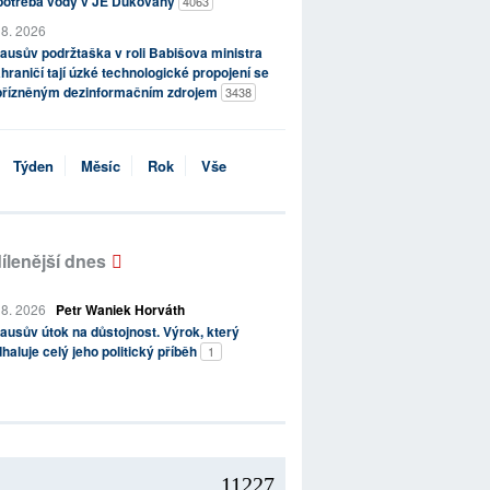
potřeba vody v JE Dukovany
4063
 8. 2026
ausův podržtaška v roli Babišova ministra
hraničí tají úzké technologické propojení se
přízněným dezinformačním zdrojem
3438
Týden
Měsíc
Rok
Vše
ílenější dnes
 8. 2026
Petr Waniek Horváth
ausův útok na důstojnost. Výrok, který
haluje celý jeho politický příběh
1
11227