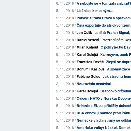
6. 11. 2018 /
A nebojíte se v tom zahraničí žít
5. 11. 2018 /
Lísání se k mocným...
5. 11. 2018 /
Polsko: Strana Právo a spravedl
5. 11. 2018 /
Čína exportuje do afrických zem
3. 11. 2018 /
Jan Čulík
Letiště Praha: Signál,
5. 11. 2018 /
Daniel Veselý
Prozradí nám Čes
5. 11. 2018 /
Milan Kohout
O pokrytectví Da
5. 11. 2018 /
Karel Dolejší
Хэллоуин, aneb R
5. 11. 2018 /
František Řezáč
Zlepší se dopr
1. 11. 2018 /
Bohumil Kartous
Automatizace 
2. 11. 2018 /
Fabiano Golgo
Jak strach z homo
2. 11. 2018 /
Neurověda nenávisti
2. 11. 2018 /
Karel Dolejší
Brabcovo držhubné
5. 11. 2018 /
Cvičení NATO v Norsku: Doopra
5. 11. 2018 /
Británie a EU se přiblížily dohod
5. 11. 2018 /
USA obnovují sankce proti Íránu.
5. 11. 2018 /
Německé vládní strany se odkláně
5. 11. 2018 /
Americké volby: Náskok Demokra