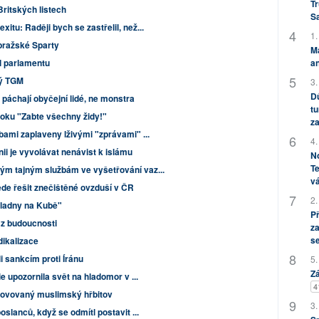
Tr
Britských listech
S
itu: Raději bych se zastřelil, než...
1.
pražské Sparty
M
an
al parlamentu
ný TGM
3.
Dů
páchají obyčejní lidé, ne monstra
tu
roku "Zabte všechny židy!"
za
lbami zaplaveny lživými "zprávami" ...
4.
nii je vyvolávat nenávist k islámu
No
Te
ým tajným službám ve vyšetřování vaz...
vá
de řešit znečištěné ovzduší v ČR
2.
kladny na Kubě"
P
 z budoucnosti
za
s
adikalizace
i sankcím proti Íránu
5.
Zá
ie upozornila svět na hladomor v ...
4
enovovaný muslimský hřbitov
3.
oslanců, když se odmítl postavit ...