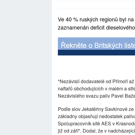
Ve 40 % ruských regionů byl na
zaznamenán deficit dieselového 
"Nezávislí dodavatelé od Přímoří a
naftařů obchodujících v malém a stř
Nezávislého svazu paliv Pavel Baž
Podle slov Jekatěriny Savkinové ze 
základny objasňují nedostatek paliva
Spolupracovník sítě AES v Krasnoda
již od září". Dodal, že v nadcházej