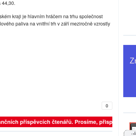
a 44,30.
ském kraji je hlavním hráčem na trhu společnost
ového paliva na vnitřní trh v září meziročně vzrostly
0
nčních příspěvcích čtenářů. Prosíme, přispějte. ➥