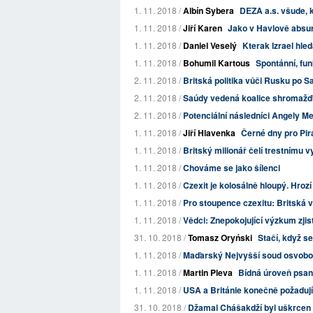
1. 11. 2018 /
Albín Sybera
DEZA a.s. všude, k
1. 11. 2018 /
Jiří Karen
Jako v Havlově absur
1. 11. 2018 /
Daniel Veselý
Kterak Izrael hle
1. 11. 2018 /
Bohumil Kartous
Spontánní, fun
2. 11. 2018 /
Britská politika vůči Rusku po S
2. 11. 2018 /
Saúdy vedená koalice shromažďuj
2. 11. 2018 /
Potenciální následníci Angely Mer
1. 11. 2018 /
Jiří Hlavenka
Černé dny pro Pir
1. 11. 2018 /
Britský milionář čelí trestnímu v
1. 11. 2018 /
Chováme se jako šílenci
1. 11. 2018 /
Czexit je kolosálně hloupý. Hroz
1. 11. 2018 /
Pro stoupence czexitu: Britská v
1. 11. 2018 /
Vědci: Znepokojující výzkum zjist
31. 10. 2018 /
Tomasz Oryński
Stačí, když s
1. 11. 2018 /
Maďarský Nejvyšší soud osvobodi
1. 11. 2018 /
Martin Pleva
Bídná úroveň psaní
1. 11. 2018 /
USA a Británie konečně požadují
31. 10. 2018 /
Džamal Chášakdží byl uškrcen o