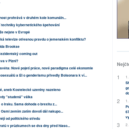
?
nost prohrává v druhém kole komunáln...
í techniky kybernetického špehování
 že nejste v Evropě
ká televize otřesnou pravdu o jemenském konfliktu?
vida Brookse
ezidentský coming out
ava v Plzni?
Nejčt
světa: Nové pojetí práce, nové paradigma celé ekonomie
sexuálů a lži o genderismu přivedly Bolsonara k ví...
1.
Sh
go
, aneb Kostelecké uzeniny nazeleno
do
vdy "studená" válka
1.
ě o Irsku. Sama dohoda o brexitu z...
Po
 Osmi zemím zatím dovolí dál nakupo...
67
v
jí od politického středu
2.
tů v průzkumech se dva dny před hlaso...