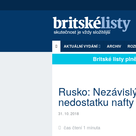
AKTUÁLNÍ VYDÁNÍ
ARCHIV
ROZ
Britské listy plně 
Rusko: Nezávislý
nedostatku nafty
31. 10. 2018
čas čtení 1 minuta