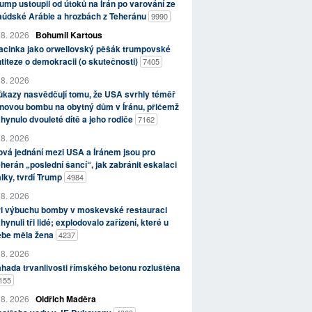
ump ustoupil od útoků na Írán po varování ze
aúdské Arábie a hrozbách z Teheránu
9990
 8. 2026
Bohumil Kartous
acinka jako orwellovský pěšák trumpovské
titeze o demokracii (o skutečnosti)
7405
 8. 2026
kazy nasvědčují tomu, že USA svrhly téměř
novou bombu na obytný dům v Íránu, přičemž
hynulo dvouleté dítě a jeho rodiče
7162
 8. 2026
vá jednání mezi USA a Íránem jsou pro
herán „poslední šancí“, jak zabránit eskalaci
lky, tvrdí Trump
4984
 8. 2026
ři výbuchu bomby v moskevské restauraci
hynuli tři lidé; explodovalo zařízení, které u
ebe měla žena
4237
 8. 2026
hada trvanlivosti římského betonu rozluštěna
155
 8. 2026
Oldřich Maděra