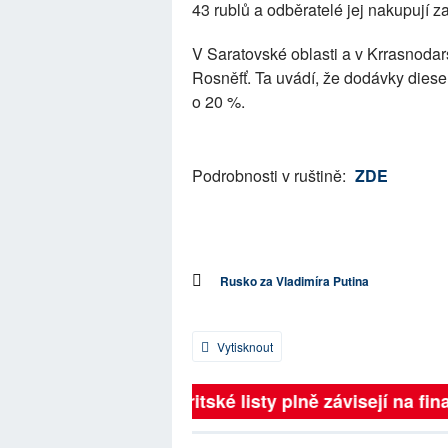
43 rublů a odběratelé jej nakupují z
V Saratovské oblasti a v Krrasnodar
Rosněfť. Ta uvádí, že dodávky diesel
o 20 %.
Podrobnosti v ruštině:
ZDE
Rusko za Vladimíra Putina
Vytisknout
Britské listy plně závisejí na fina