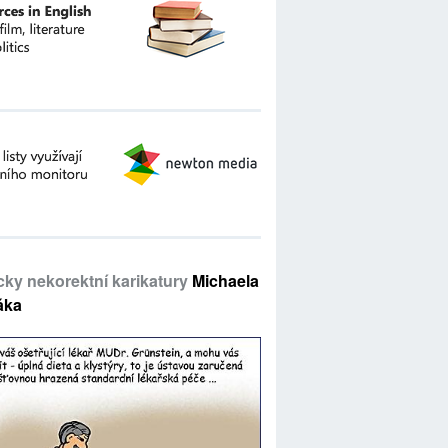
icky nekorektní karikatury
Michaela
áka