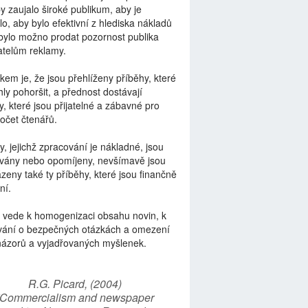
by zaujalo široké publikum, aby je
lo, aby bylo efektivní z hlediska nákladů
bylo možno prodat pozornost publika
telům reklamy.
kem je, že jsou přehlíženy příběhy, které
ly pohoršit, a přednost dostávají
y, které jsou přijatelné a zábavné pro
počet čtenářů.
y, jejichž zpracování je nákladné, jsou
vány nebo opomíjeny, nevšímavě jsou
zeny také ty příběhy, které jsou finančně
ní.
 vede k homogenizaci obsahu novin, k
vání o bezpečných otázkách a omezení
názorů a vyjadřovaných myšlenek.
R.G. Picard, (2004)
“Commercialism and newspaper