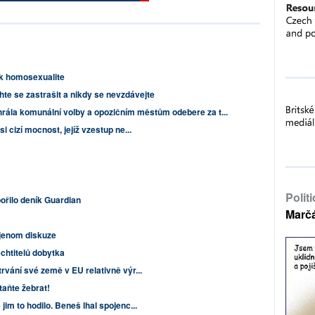
 k homosexualite
te se zastrašit a nikdy se nevzdávejte
hrála komunální volby a opozičním městům odebere za t...
si cizí mocnost, jejíž vzestup ne...
Polit
pořilo deník Guardian
Marč
jenom diskuze
echtitelů dobytka
trvání své země v EU relativně výr...
taňte žebrat!
jim to hodilo. Beneš lhal spojenc...