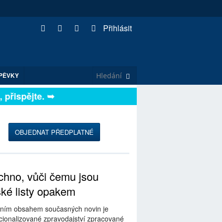
Přihlásit
PĚVKY
řispějte. ➥
OBJEDNAT PŘEDPLATNÉ
hno, vůči čemu jsou
ské listy opakem
ním obsahem současných novin je
ionalizované zpravodajství zpracované