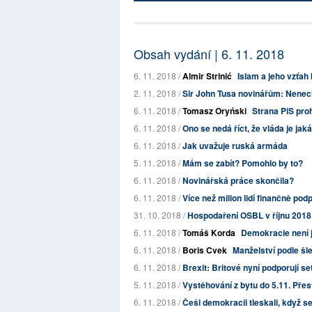
Obsah vydání | 6. 11. 2018
6. 11. 2018 /
Almir Strinić
Islam a jeho vzťah
2. 11. 2018 /
Sir John Tusa novinářům: Nenech
6. 11. 2018 /
Tomasz Oryński
Strana PiS pro
6. 11. 2018 /
Ono se nedá říct, že vláda je jaká
6. 11. 2018 /
Jak uvažuje ruská armáda
5. 11. 2018 /
Mám se zabít? Pomohlo by to?
6. 11. 2018 /
Novinářská práce skončila?
6. 11. 2018 /
Více než milion lidí finančně pod
31. 10. 2018 /
Hospodaření OSBL v říjnu 2018
6. 11. 2018 /
Tomáš Korda
Demokracie není 
6. 11. 2018 /
Boris Cvek
Manželství podle šl
6. 11. 2018 /
Brexit: Britové nyní podporují se
5. 11. 2018 /
Vystěhování z bytu do 5.11. Přes
6. 11. 2018 /
Češi demokracii tleskali, když se 