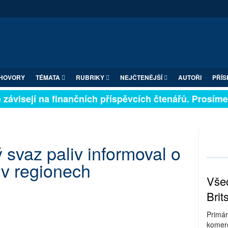
HOVORY
TÉMATA
RUBRIKY
NEJČTENĚJŠÍ
AUTOŘI
PŘÍS
závisejí na finančních příspěvcích čtenářů. Prosíme, p
 svaz paliv informoval o
 v regionech
Všec
Brit
Primár
komerc