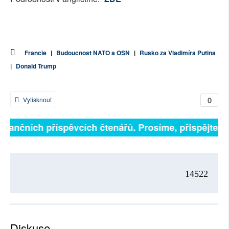
Francie
|
Budoucnost NATO a OSN
|
Rusko za Vladimíra Putina
|
Donald Trump
0
Vytisknout
finančních příspěvcích čtenářů. Prosíme, přispějte. ➥
14522
Diskuse