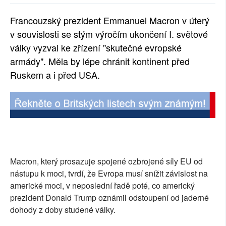
SOCIÁLNÍ SÍTĚ
Francouzský prezident Emmanuel Macron v úterý
v souvislosti se stým výročím ukončení I. světové
RUBRIKY
války vyzval ke zřízení "skutečné evropské
PLNÁ VERZE STRÁNEK
armády". Měla by lépe chránit kontinent před
Ruskem a i před USA.
Macron, který prosazuje spojené ozbrojené síly EU od
nástupu k moci, tvrdí, že Evropa musí snížit závislost na
americké moci, v neposlední řadě poté, co americký
prezident Donald Trump oznámil odstoupení od jaderné
dohody z doby studené války.