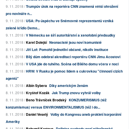
9. 11. 2018 /
Trumpův útok na reportéra CNN znamená větší ohrožení
pro novináře n...
9. 11. 2018 /
USA: Po úspěchu ve Sněmovně reprezentantů vzniká
zelené křídlo Demo...
9. 11. 2018 /
V Německu se šíří autoritářství a xenofobní předsudky
9. 11. 2018 /
Karel Dolejší
Neonacisté jsou noví komunisté
8. 11. 2018 /
Jiří Lof: Pomohli jednotliví občané, nikoliv instituce
8. 11. 2018 /
Bílý dům odebral akreditaci reportéru CNN Jimu Acostovi
8. 11. 2018 /
V USA jde do tuhého. Scéna od Bílého domu včera v noci
8. 11. 2018 /
HRW: V Rusku je pomoc lidem s cukrovkou "činností cizích
agentů"
8. 11. 2018 /
Albín Sybera
Díky americkým ženám
8. 11. 2018 /
Kryštof Kozák
Jak Trump znovu vyhrál volby
8. 11. 2018 /
Beno Trávníček Brodský
KONZUMERISMUS (též
konzumismus) versus ENVIRONMENTALISMUS (též i do...
8. 11. 2018 /
Daniel Veselý
Volby do Kongresu aneb prokletí korporátní
Ameriky
8. 11. 2018 /
Bohumil Kartous
Definice svobody není náboženské