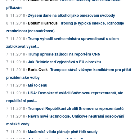
přikázání
8. 11. 2018 /
Zvýšení daně na alkohol jako omezování svobody
8. 11. 2018 /
Bohumil Kartous
Trolling je typická infekce, rozhoduje
zranitelnost (nesoudržnost) ...
7. 11. 2018 /
Trump vyhodil svého ministra spravedlnosti s cílem
zablokovat vyšet...
7. 11. 2018 /
Trump sprostě zaútočil na reportéra CNN
7. 11. 2018 /
Jak Británie teď vyjednává s EU o brexitu...
7. 11. 2018 /
Boris Cvek
Trump se stává vážným kandidátem pro příští
prezidentské volby
7. 11. 2018 /
Má to cenu
7. 11. 2018 /
USA: Demokraté ovládli Sněmovnu reprezentantů, ale
republikáni posí...
7. 11. 2018 /
Trumpovi Republikáni ztratili Sněmovnu reprezentantů
7. 11. 2018 /
Návrh nové technologie: Uhlíkově neutrální odsolování
mořské vody
7. 11. 2018 /
Maďarská vláda plánuje plně řídit soudy