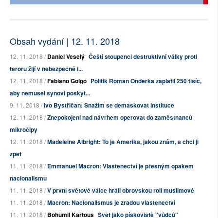
Obsah vydání | 12. 11. 2018
12. 11. 2018 /
Daniel Veselý
Čeští stoupenci destruktivní války proti
teroru žijí v nebezpečné i...
12. 11. 2018 /
Fabiano Golgo
Politik Roman Onderka zaplatil 250 tisíc,
aby nemusel synovi poskyt...
9. 11. 2018 /
Ivo Bystřičan: Snažím se demaskovat instituce
12. 11. 2018 /
Znepokojení nad návrhem operovat do zaměstnanců
mikročipy
12. 11. 2018 /
Madeleine Albright: To je Amerika, jakou znám, a chci ji
zpět
11. 11. 2018 /
Emmanuel Macron: Vlastenectví je přesným opakem
nacionalismu
11. 11. 2018 /
V první světové válce hráli obrovskou roli muslimové
11. 11. 2018 /
Macron: Nacionalismus je zradou vlastenectví
11. 11. 2018 /
Bohumil Kartous
Svět jako pískoviště "vůdců"