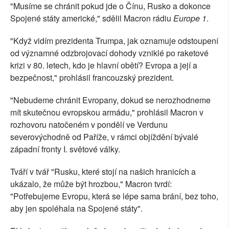
"Musíme se chránit pokud jde o Čínu, Rusko a dokonce
Spojené státy americké," sdělil Macron rádiu
Europe 1
.
"Když vidím prezidenta Trumpa, jak oznamuje odstoupení
od významné odzbrojovací dohody vzniklé po raketové
krizi v 80. letech, kdo je hlavní obětí? Evropa a její a
bezpečnost," prohlásil francouzský prezident.
"Nebudeme chránit Evropany, dokud se nerozhodneme
mít skutečnou evropskou armádu," prohlásil Macron v
rozhovoru natočeném v pondělí ve Verdunu
severovýchodně od Paříže, v rámci objíždění bývalé
západní fronty I. světové války.
Tváří v tvář "Rusku, které stojí na našich hranicích a
ukázalo, že může být hrozbou," Macron tvrdí:
"Potřebujeme Evropu, která se lépe sama brání, bez toho,
aby jen spoléhala na Spojené státy".