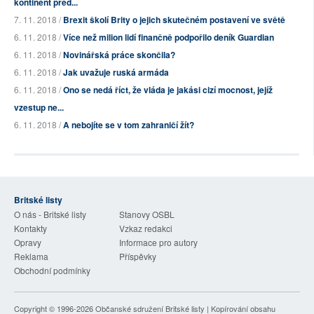
kontinent před...
7. 11. 2018 /
Brexit školí Brity o jejich skutečném postavení ve světě
6. 11. 2018 /
Více než milion lidí finančně podpořilo deník Guardian
6. 11. 2018 /
Novinářská práce skončila?
6. 11. 2018 /
Jak uvažuje ruská armáda
6. 11. 2018 /
Ono se nedá říct, že vláda je jakási cizí mocnost, jejíž
vzestup ne...
6. 11. 2018 /
A nebojíte se v tom zahraničí žít?
Britské listy
O nás - Britské listy
Stanovy OSBL
Kontakty
Vzkaz redakci
Opravy
Informace pro autory
Reklama
Příspěvky
Obchodní podmínky
Copyright © 1996-2026
Občanské sdružení Britské listy
| Kopírování obsahu