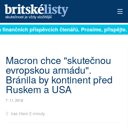
í na finančních příspěvcích čtenářů. Prosíme, přispějt
PŘIHLÁSIT
AKTUÁLNÍ VYDÁNÍ
ARCHIV
Macron chce "skutečnou
evropskou armádu".
ROZHOVORY
Bránila by kontinent před
TÉMATA
Ruskem a USA
NEJČTENĚJŠÍ ZA 7 DNÍ
7. 11. 2018
AUTOŘI
čas čtení 2 minuty
PŘÍSPĚVKY NA PROVOZ