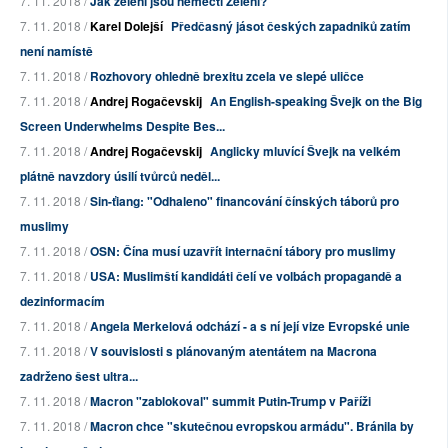
7. 11. 2018 /
Jak zelení jsou němečtí Zelení?
7. 11. 2018 /
Karel Dolejší
Předčasný jásot českých zapadniků zatím
není namístě
7. 11. 2018 /
Rozhovory ohledně brexitu zcela ve slepé uličce
7. 11. 2018 /
Andrej Rogačevskij
An English-speaking Švejk on the Big
Screen Underwhelms Despite Bes...
7. 11. 2018 /
Andrej Rogačevskij
Anglicky mluvící Švejk na velkém
plátně navzdory úsilí tvůrců neděl...
7. 11. 2018 /
Sin-ťiang: "Odhaleno" financování čínských táborů pro
muslimy
7. 11. 2018 /
OSN: Čína musí uzavřít internační tábory pro muslimy
7. 11. 2018 /
USA: Muslimští kandidáti čelí ve volbách propagandě a
dezinformacím
7. 11. 2018 /
Angela Merkelová odchází - a s ní její vize Evropské unie
7. 11. 2018 /
V souvislosti s plánovaným atentátem na Macrona
zadrženo šest ultra...
7. 11. 2018 /
Macron "zablokoval" summit Putin-Trump v Paříži
7. 11. 2018 /
Macron chce "skutečnou evropskou armádu". Bránila by