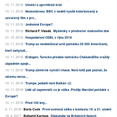
10. 11. 2018 /
Umělci o uprchlické krizi
10. 11. 2018 /
Nezestárnou: BBC v neděli vysílá kolorizovaný a
ozvučený film z prv...
10. 11. 2018 /
Jednotná Evropa?
10. 11. 2018 /
Richard F. Vlasák
Myšlenky v předvečer makového dne
31. 10. 2018 /
Hospodaření OSBL v říjnu 2018
10. 11. 2018 /
Trump se neobtěžoval uctít památku 26 000 Američanů,
kteří zahynuli...
10. 11. 2018 /
Erdogan: Turecko předalo nahrávku Chášakdžího vraždy
západním spoje...
10. 11. 2018 /
Trump záměrně vytváří chaos. Není totiž pak poznat, že
ničemu neroz...
10. 11. 2018 /
Trumpe, pobaltí není Balkán :(((
10. 11. 2018 /
Lidé už zapomněli, co je válka. Přežije liberální pořádek v
Evropě?
10. 11. 2018 /
Před 100 lety...
9. 11. 2018 /
Boris Cvek
První světová válka v kontextu 19. a 21. století
18. 4. 2017 /
Bohumil Kartous
Diskutujte na Britských listech