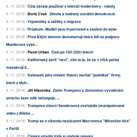
9. 11. 2018 /
Čína začala používat v televizi moderátory - roboty
9. 11. 2018 /
Boris Cvek
Zimola a hodnoty sociální demokracie
9. 11. 2018 /
Vzpomínky a zážitky z migrace
9. 11. 2018 /
Průzkum: Maďaři jsou frustrovaní a stažení do sebe
9. 11. 2018 /
Před Bílým domem demonstrují tisíce lidí na podporu
Muellerova vyše...
9. 11. 2018 /
Pavel Urban
Češi po 100 (200) letech
9. 11. 2018 /
Kalifornský šerif "neví", čím to je, že se v USA pořád
masakrují li...
9. 11. 2018 /
Kalousek jako ministr financí nechal "podnikat" firmy,
které z dluh...
9. 11. 2018 /
Jiří Hlavenka
Zatím Trumpovo a Zemanovo vyvolávání
strachu zase tolik nefunguje, ...
9. 11. 2018 /
Trumpova mluvčí Sandersová zveřejnila zmanipulované
video z Bílého ...
9. 11. 2018 /
Trump se o víkendu nezúčastní Macronova "Mírového fóra"
v Paříži
9. 11. 2018 /
Čínská střední třída si utahuje opasky