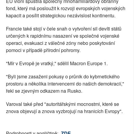
EU vloni spustila společný mnohamiliardový obranný
fond, který má posloužit k rozvoji evropských vojenských
kapacit a posílit strategickou nezávislost kontinentu.
Francie také stojí v čele snah o vytvoření sil devíti států
určených k rapidnímu nasazení ve společné vojenské
operaci, evakuaci z válečné zóny nebo poskytování
pomoci v případě přírodní pohromy.
"Mír v Evropě je vratký," sdělil Macron Europe 1.
"Byli jsme zasaženi pokusy o průnik do kybrnetického
prostoru a několika intervencemi do našich demokracií,"
řekl se zjevným odkazem na Rusko.
Varoval také před "autoritářskými mocnostmi, které se
znova objevují a znova vyzbrojují na hranicích Evropy".
Podrobnosti v angličtině:
ZDE